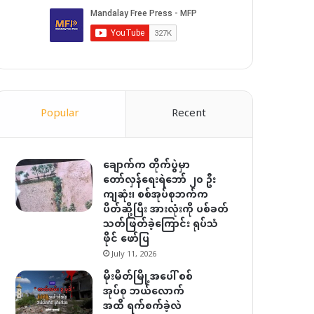
Popular
Recent
ချောက်က တိုက်ပွဲမှာ
တော်လှန်ရေးရဲဘော် ၂၀ ဦး
ကျဆုံး၊ စစ်အုပ်စုဘက်က
ပိတ်ဆို့ပြီး အားလုံးကို ပစ်ခတ်
သတ်ဖြတ်ခဲ့ကြောင်း ရုပ်သံ
ဖိုင် ဖော်ပြ
July 11, 2026
မိုးမိတ်မြို့အပေါ် စစ်
အုပ်စု ဘယ်လောက်
အထိ ရက်စက်ခဲ့လဲ