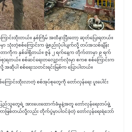
် စစ်ကြောင်းထိုးတယ်။ နှစ်ကြိမ် အထိနာပြီးတော့ ဆုတ်ပြေးရတယ်။
မှာ သုံးတဲ့စစ်ကြောင်းက ဖွဲ့စည်းပုံပါပျက်လို့ တပ်အသစ်ချိန်း
း)တာကိုက နှစ်ခါရှိတယ်။ ဇွန် ၂ ရက်နေ့က တိုက်တာမှာ ၉ ရက်
စစ်အုပ်စု)ရတယ်။ စစ်ဆင်ရေးတလျှောက်လုံးမှာ စကစ စစ်ကြောင်းက
ု့ အဆိုပါ စစ်ရေးသတင်းရင်းမြစ်က ပြောပါတယ်။
ောင်းထိုးလာတဲ့ စစ်အုပ်စုတွေကို တော်လှန်ရေး ပူးပေါင်း
ဲ့ ပြည်သူတွေရဲ့ အားပေးထောက်ခံမှုနဲ့အတူ တော်လှန်ရေးတပ်ဖွဲ့
့တာဖြစ်တယ်လို့လည်း တိုက်ပွဲမှာပါဝင်ခဲ့တဲ့ တော်လှန်ရေးရဲဘော်