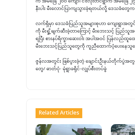
က အိမ်ခြေ ၂၀၀ ကျော်၊ ငါးလုံးတင်ရွာက အိမ်ခြေ ၂၇ လု
နီးပါး မီးလောင်ပြာကျသွားခဲ့ရတယ်လို့ ဒေသခံတွေ
လက်ရှိမှာ ဒေသခံပြည်သူအများစုဟာ ကျေးရွာအတွင်း 
ကို မီးရှို့ဖျက်ဆီးခဲ့တာကြောင့် မီးဘေးသင့် ပြည
ရပြီး စားနပ်ရိက္ခာ၊ဆေးဝါး အပါအဝင် ပြန်လည်ထူထေ
မီးဘေးသင့်ပြည်သူတွေကို ကူညီထောက်ပံ့ပေးနေသ
ဇွန်လအတွင်း ဖြစ်ပွားခဲ့တဲ့ ချောင်းဦးနယ်တိုက်ပွဲအတ
တွေ/ ဓာတ်ပုံ- မုံရွာခရိုင်-လျှပ်စီးတပ်ခွဲ
Related Articles