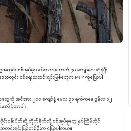
ိုက်ပွဲတွေအတွင်း စစ်အုပ်စုဘက်က အယောက် ၄၀ ကျော်သေဆုံးပြီး
ို့ ဒေသတွင်း စစ်ရေးသတင်းရင်းမြစ်တွေက MFP ကိုပြောပါ
းရွာတွေကို အင်အား ၂၀၀ ကျော်နဲ့ မေလ ၃၁ ရက်ကနေ ဇွန်လ ၁၂
င်းထန်ခဲ့တာပါ။
းဝန်းပိတ်ဆို့ တိုက်ခိုက်လို့ စစ်အုပ်စုတွေ နှစ်ကြိမ်တိုင်
ရေးသတင်းရင်းမြစ်တစ်ဦးက ပြောပါတယ်။