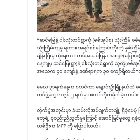
“ဆင်မြေနဲ့ ငါးလုံးတင်ရွာကို (စစ်အုပ်စု) သုံးကြိမ
သုံးကြိမ်ကျမှ ရတာ။ အရင်စစ်ကြောင်းထိုးတဲ့ နှစ်ကြိမ်
ချိန်းပြီးမှ ထိုးရတာ။ တပ်အသစ်ပြန် change(ပြောင်
နေ့ကျမှ ဆင်မြေ(ရွာ)နဲ့ ငါးလုံးတင်ရွာကို သူတို့(
အသေက ၄၀ ကျော်နဲ့ ဒဏ်ရာရက ၃၀ ကျော်ရှိတယ်”လိ
မေလ ၃၁ရက်နေ့က စတင်ကာ ချောင်းဦးမြို့နယ်ထဲ စစ်ကြ
တပ်ဖွဲ့တွေက ဇွန် ၂ ရက်မှာ စတင်တိုက်ခိုက်ခဲ့တာပါ။
တိုက်ပွဲအတွင်းမှာ ခဲယမ်းလိုအပ်ချက်တချို့ ရှိခဲ့ပေမ
တွေရဲ့ စုစည်းညီညွတ်မှုကြောင့် အောင်မြင်မှုတွေ ရခဲ
တစ်ဦးက MFP ကို ပြောပါတယ်။