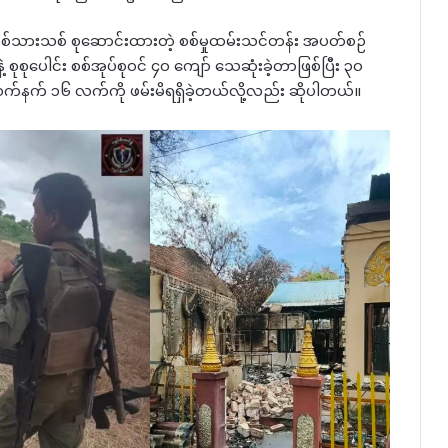
 စစ်သားသစ် စုဆောင်းထားတဲ့ စစ်မှုထမ်းသင်တန်း အပတ်စဉ်
 စုစုပေါင်း စစ်အုပ်စုဝင် ၄၀ ကျော် သေဆုံးခဲ့တာဖြစ်ပြီး ၃၀
ဲ့ လက်နက် ၁၆ လက်ကို ဖမ်းမိရရှိခဲ့တယ်လို့လည်း ဆိုပါတယ်။