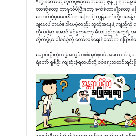
“ကျွန်တော်တို့ တိုက်ပွဲစခဲ့တာကတော့ ဇွန် ၂ ရက်နေ့ပေါ့။
တာဆိုတော့ ဘာမှသိပ်ပြီးတော့ ခက်ခဲတာမျိုးတော့ မရှိ
ထောက်ပံ့မှုမပေးနိုင်တာကြောင့် ကျွန်တော်တို့အ
ချပေးပါတယ်။ ဒါပေမဲ့လည်း သူတို့အနေနဲ့ ကျည်ကို လု
တိုက်ပွဲမှာ အောင်မြင်မှုကတော့ မိဘပြည်သူတွေရဲ့ အ
တိုက်ပွဲမှာ ပါဝင်ခဲ့တဲ့ တော်လှန်ရေးရဲဘော်က ပြောပ
‌ချောင်းဦးတိုက်ပွဲအတွင်း စစ်အုပ်စုဝင် အယောက် 
ရဲဘော် ရှစ်ဦး ကျဆုံးခဲ့ရတယ်လို့ စစ်ရေးသတင်းရင်