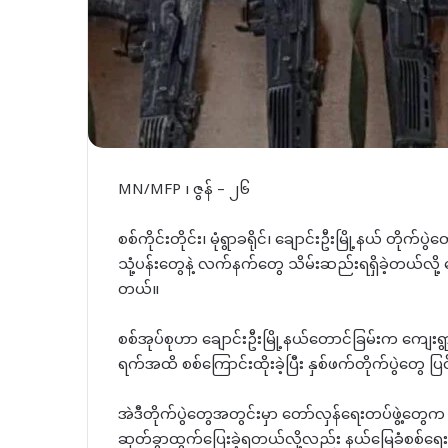
MN/MFP ၊ ဇွန် – ၂၆
စစ်ကိုင်းတိုင်း၊ မုံရွာခရိုင်၊ ချောင်းဦးမြို့နယ် တ
သုံ့ပန်းတွေနဲ့ လက်နက်တွေ သိမ်းဆည်းရရှိခဲ့တယ်လ
တယ်။
စစ်အုပ်စုဟာ ချောင်းဦးမြို့နယ်တောင်ခြမ်းက ကျေ
ရက်အထိ စစ်ကြောင်းထိုးခဲ့ပြီး နှစ်ဖက်တိုက်ပွဲတွေ ပြ
အဲဒီတိုက်ပွဲတွေအတွင်းမှာ တော်လှန်ရေးတပ်ဖွဲ့တွေက ဝိုင်
ဆုတ်ခွာထွက်ပြေးခဲ့ရတယ်လို့လည်း နယ်မြေခံစစ်