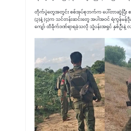
တိုက်ပွဲတွေအတွင်း စစ်အုပ်စုဘက်က ပေါ်တာဆွဲပြီး
(၃)နဲ့ (၄)က သင်တန်းဆင်းတွေ အပါအဝင် ရဲကွန်မန်ဒိုနဲ့
ကျော် ထိခိုက်ဒဏ်ရာရခဲ့သလို သုံ့ပန်းအရှင် နှစ်ဦးန