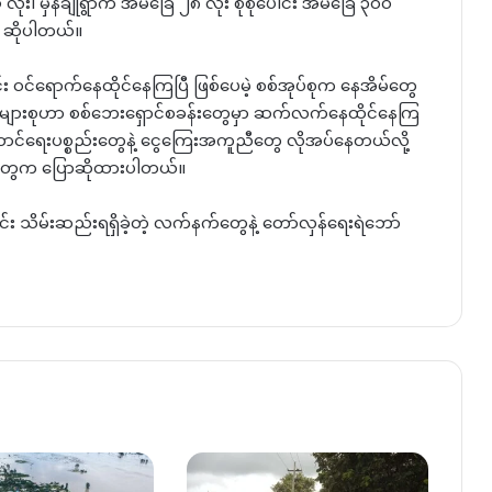
ံး၊ မှန်ချိုရွာက အိမ်ခြေ ၂၈ လုံး စုစုပေါင်း အိမ်ခြေ ၃၀၀
က ဆိုပါတယ်။
ဝင်ရောက်နေထိုင်နေကြပြီ ဖြစ်ပေမဲ့ စစ်အုပ်စုက နေအိမ်တွေ
်သူအများစုဟာ စစ်ဘေးရှောင်စခန်းတွေမှာ ဆက်လက်နေထိုင်နေကြ
ာင်ရေးပစ္စည်းတွေနဲ့ ငွေကြေးအကူညီတွေ လိုအပ်နေတယ်လို့
ူတွေက ပြောဆိုထားပါတယ်။
ွင်း သိမ်းဆည်းရရှိခဲ့တဲ့ လက်နက်တွေနဲ့ တော်လှန်ရေးရဲဘော်