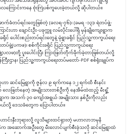
ပ်စုဟာ အသေခံဒရုန်းတွေ အပါအဝင် ဂျက်ဖိုက်တာ၊ ဂျိုင်ရို
ကြောင်းကနေ ဗုံးကြဲပစ်ကူပေးခဲ့တယ်လို့ ဆိုပါတယ်။
ောက်ခံတပ်ရင်းတွေဖြစ်တဲ့ (ခလရ-၇၆)၊ (ခမရ -၁၃)၊ ရဲတပ်ဖွဲ့-
ာင်းဟာ ချောင်းဦး-ပခုက္ကူ လမ်းပိုင်းပေါ်ရှိ မှန်ချိုကျေးရွာက
ိုင် ပေါင်းစည်းတပ်ရင်းတွေနဲ့ မုံရွာခရိုင် ပြည်သူ့ကာကွယ်ရေး
တပ်ဖွဲ့(ပကဖ)၊ စစ်ကိုင်းခရိုင် ပြည်သူ့ကာကွယ်ရေး
ွဲ့(ပလဖ)တို့ ပူးပေါင်းပြီး ကြားဖြတ်တိုက်ခိုက်ခဲ့တာဖြစ်တယ်လို့
ကြီးဌာန၊ ပြည်သူ့ကာကွယ်ရေးတပ်မတော်-PDF စစ်ရုံးချုပ်က
ပ်စုဟာ ဆင်မြေရွာကို ဇွန်လ ၉ ရက်ကနေ ၁၂ ရက်ထိ စီးနင်း
 လေဖြတ်နေတဲ့ အမျိုးသားတစ်ဦးကို နေအိမ်ထဲထည့် မီးရှို့
ေးရွာက အသက် ၃၀ ကျော်အရွယ် အမျိုးသား နှစ်ဦးကိုလည်း
းခဲ့တယ်လို့ ဒေသခံတွေက ပြောပါတယ်။
းဟောင်းနှီးဘုရားလို့ လူသိများထင်ရှားတဲ့ မဟာလာဘမုနိ
နိက အဆောက်အဦးတွေ မီးလောင်ပျက်စီးခဲ့သလို ဆင်မြေရွာထဲ