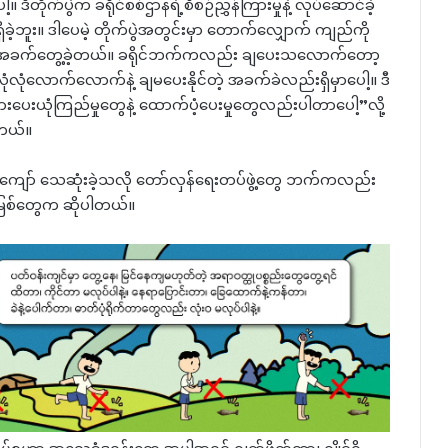
 ဒီတိုက်ပွဲက ခရိုင်စစ်ဌာနရဲ့စီစဉ်ညွှန်ကြားမှုနဲ့ လုပ်ဆောင်ခဲ့
ခဲ့ဘူး။ ဒါပေမဲ့ တိုက်ပွဲအတွင်းမှာ တောက်လျှောက် ကျည်ကို
နေနဲ့ အခက်တွေ့ခဲ့တယ်။ ခရိုင်ဘက်ကလည်း ချပေးသလောက်တော့
ံလုံလောက်လောက်နဲ့ ချမပေးနိုင်တဲ့ အခက်ခဲလည်းရှိမှာပေါ့။ ဒီ
ားပေးယုံကြည်မှုတွေနဲ့ ထောက်ပံ့ပေးမှုတွေလည်းပါတာပေါ့”လို့
ါတယ်။
၄၀ ကျော် သေဆုံးခဲ့သလို တော်လှန်ရေးတပ်ဖွဲ့တွေ ဘက်ကလည်း
းမြစ်တွေက ဆိုပါတယ်။