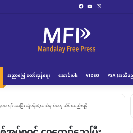
Facebook
YouTube
Instagram
အညာမြေ တော်လှန်ရေး
ဆောင်းပါး
VIDEO
PSA (အသိပည
 ၄၀ကျော်သေပြီး သုံ့ပန်းနဲ့ လက်နက်တွေ သိမ်းဆည်းရရှိ
စစ်အုပ်စုဝင် ၄၀ကျော်သေပြီး