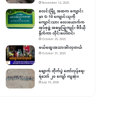
November 12, 2025
စလင်းမြို့ အထက ကျောင်း
မှာ G-10 ကျောင်းသူကို
ကျောင်းသား လေးယောက်က
အုပ်စုဖွဲ့ အဓမ္မပြုကျင့်၊ ဗီဒီယို
ရိုက်ကာ လိုင်းပေါ်တင်၊
October 25, 2025
မယ်ထွေးအသားခါးလှတယ်
October 31, 2025
ချောက် တိုက်ပွဲ တော်လှန်ရေး
ရဲဘော် ၂၀ ကျော် ကျဆုံး၊
July 10, 2026