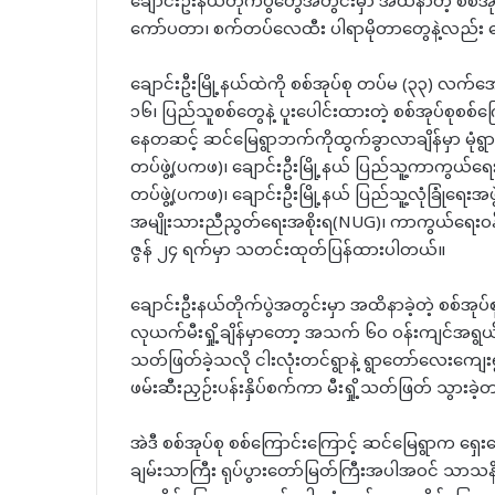
ချောင်းဦးနယ်တိုက်ပွဲတွေအတွင်းမှာ အထိနာတဲ့ စစ်အု
ကော်ပတာ၊ စက်တပ်လေထီး ပါရာမိုတာတွေနဲ့လည်း လေ
ချောင်းဦးမြို့နယ်ထဲကို စစ်အုပ်စု တပ်မ (၃၃) လက်အ
၁၆၊ ပြည်သူစစ်တွေနဲ့ ပူးပေါင်းထားတဲ့ စစ်အုပ်စုစစ်ကြေ
နေတဆင့် ဆင်မြေရွာဘက်ကိုထွက်ခွာလာချိန်မှာ မုံရွာခရ
တပ်ဖွဲ့(ပကဖ)၊ ချောင်းဦးမြို့နယ် ပြည်သူ့ကာကွယ်ရေး
တပ်ဖွဲ့(ပကဖ)၊ ချောင်းဦးမြို့နယ် ပြည်သူ့လုံခြုံရေးအဖ
အမျိုးသားညီညွတ်ရေးအစိုးရ(NUG)၊ ကာကွယ်ရေးဝန်
ဇွန် ၂၄ ရက်မှာ သတင်းထုတ်ပြန်ထားပါတယ်။
ချောင်းဦးနယ်တိုက်ပွဲအတွင်းမှာ အထိနာခဲ့တဲ့ စစ်အု
လုယက်မီးရှို့ချိန်မှာတော့ အသက် ၆၀ ဝန်းကျင်အရွယ်
သတ်ဖြတ်ခဲ့သလို ငါးလုံးတင်ရွာနဲ့ ရွာတော်လေးကျ
ဖမ်းဆီးညှဉ်းပန်းနှိပ်စက်ကာ မီးရှို့သတ်ဖြတ် သွာ
အဲဒီ စစ်အုပ်စု စစ်ကြောင်းကြောင့် ဆင်မြေရွာက ရှေ
ချမ်းသာကြီး ရုပ်ပွားတော်မြတ်ကြီးအပါအဝင် သာသ