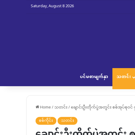
Saturday, August 8 2026
ပင်မစာမျက်နှာ
သတင်း
Home
/
သတင်း
/
ချောင်းဦးတိုက်ပွဲအတွင်း စစ်အုပ်စုဝင်
စစ်ကိုင်း
သတင်း
ချောင်းဦးတိုက်ပွဲအတွင်း 