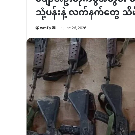
သုံ့ပန်းနဲ့ လက်နက်တွေ သိ
Send
wmfp
June 26, 2026
an
email