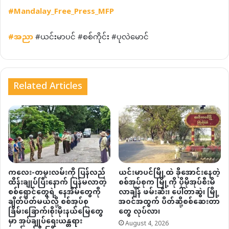
#Mandalay_Free_Press_MFP
#
အညာ
#ယင်းမာပင် #စစ်ကိုင်း #ပုလဲမောင်
Related Articles
ကလေး-တမူးလမ်းကို ပြန်လည်
ယင်းမာပင်မြို့ထဲ ခိုအောင်းနေတဲ့
ထိန်းချုပ်ပြီးနောက် ပြန်မလာတဲ့
စစ်အုပ်စုက မြို့ကို ပိုမိုအုပ်စီးမိ
စစ်ရှောင်တွေရဲ့ နေအိမ်တွေကို
လာချိန် ဖမ်းဆီး၊ ပေါ်တာဆွဲ၊ မြို့
ချိတ်ပိတ်မယ်လို့ စစ်အုပ်စု
အဝင်အထွက် ပိတ်ဆို့စစ်ဆေးတာ
ခြိမ်းခြောက်၊စိုးမိုးနယ်မြေတွေ
တွေ လုပ်လာ၊
မှာ အုပ်ချုပ်ရေးယန္တရား
August 4, 2026