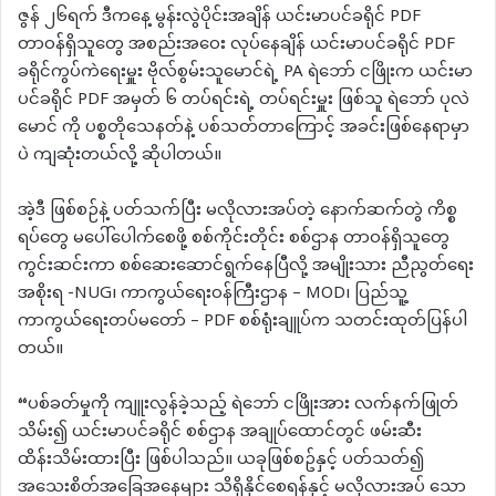
ဇွန် ၂၆ရက် ဒီကနေ့ မွန်းလွဲပိုင်းအချိန် ယင်းမာပင်ခရိုင် PDF
တာဝန်ရှိသူတွေ အစည်းအဝေး လုပ်နေချိန် ယင်းမာပင်ခရိုင် PDF
ခရိုင်ကွပ်ကဲရေးမှူး ဗိုလ်စွမ်းသူမောင်ရဲ့ PA ရဲဘော် ငဖြိုးက ယင်းမာ
ပင်ခရိုင် PDF အမှတ် ၆ တပ်ရင်းရဲ့ တပ်ရင်းမှူး ဖြစ်သူ ရဲဘော် ပုလဲ
မောင် ကို ပစ္စတိုသေနတ်နဲ့ ပစ်သတ်တာကြောင့် အခင်းဖြစ်နေရာမှာ
ပဲ ကျဆုံးတယ်လို့ ဆိုပါတယ်။
အဲ့ဒီ ဖြစ်စဉ်နဲ့ ပတ်သက်ပြီး မလိုလားအပ်တဲ့ နောက်ဆက်တွဲ ကိစ္စ
ရပ်တွေ မပေါ်ပေါက်စေဖို့ စစ်ကိုင်းတိုင်း စစ်ဌာန တာဝန်ရှိသူတွေ
ကွင်းဆင်းကာ စစ်ဆေးဆောင်ရွက်နေပြီလို့ အမျိုးသား ညီညွတ်ရေး
အစိုးရ -NUG၊ ကာကွယ်ရေးဝန်ကြီးဌာန – MOD၊ ပြည်သူ့
ကာကွယ်ရေးတပ်မတော် – PDF စစ်ရုံးချူပ်က သတင်းထုတ်ပြန်ပါ
တယ်။
“ပစ်ခတ်မှုကို ကျူးလွန်ခဲ့သည့် ရဲဘော် ငဖြိုးအား လက်နက်ဖြုတ်
သိမ်း၍ ယင်းမာပင်ခရိုင် စစ်ဌာန အချုပ်ထောင်တွင် ဖမ်းဆီး
ထိန်းသိမ်းထားပြီး ဖြစ်ပါသည်။ ယခုဖြစ်စဥ်နှင့် ပတ်သတ်၍
အသေးစိတ်အခြေအနေများ သိရှိနိုင်စေရန်နှင့် မလိုလားအပ် သော