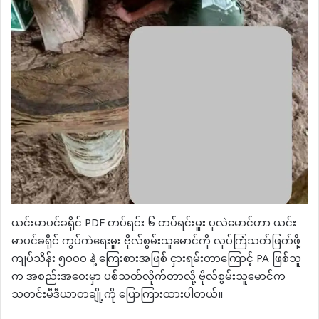
ယင်းမာပင်ခရိုင် PDF တပ်ရင်း ၆ တပ်ရင်းမှူး ပုလဲမောင်ဟာ ယင်း
မာပင်ခရိုင် ကွပ်ကဲရေးမှူး ဗိုလ်စွမ်းသူမောင်ကို လုပ်ကြံသတ်ဖြတ်ဖို့
ကျပ်သိန်း ၅၀၀၀ နဲ့ ကြေးစားအဖြစ် ငှားရမ်းတာကြောင့် PA ဖြစ်သူ
က အစည်းအဝေးမှာ ပစ်သတ်လိုက်တာလို့ ဗိုလ်စွမ်းသူမောင်က
သတင်းမီဒီယာတချို့ကို ပြောကြားထားပါတယ်။