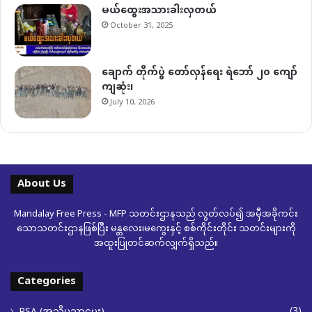
မယ်ထွေးအသားခါးလှတယ်
October 31, 2025
ချောက် တိုက်ပွဲ တော်လှန်ရေး ရဲဘော် ၂၀ ကျော်
ကျဆုံး၊
July 10, 2026
About Us
Mandalay Free Press - MFP သတင်းဌာနသည် လွတ်လပ်၍ အမှီအခိုကင်း
သောသတင်းဌာနဖြစ်ပြီး မန္တလေး၊မကွေးနှင့် စစ်ကိုင်းတိုင်း သတင်းများကို
အထူးပြုတင်ဆက်လျှက်ရှိသည်။
Categories
(3)