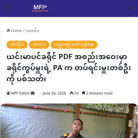
Menu
Se
Home
/
သတင်း
စစ်ကိုင်း
သတင်း
အညာမြေ တော်လှန်ရေး
ယင်းမာပင်ခရိုင် PDF အစည်းအဝေးမှာ
ခရိုင်ကွပ်မှူးရဲ့ PA က တပ်ရင်းမှူးတစ်ဦး
ကို ပစ်သတ်၊
Send
MFP Editor
June 26, 2026
56
2 minutes read
an
email