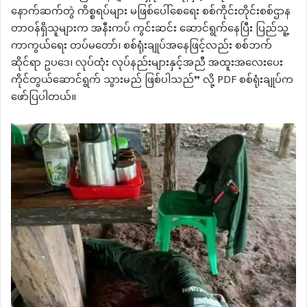
နောက်ဆက်တွဲ ကိစ္စရပ်များ မဖြစ်ပေါ်စေရေး စစ်ကိုင်းတိုင်းစစ်ဌာန
တာဝန်ရှိသူများက အနီးကပ် ကွင်းဆင်း ဆောင်ရွက်နေပြီး ပြည်သူ့
ကာကွယ်ရေး တပ်မတော်၊ စစ်ရုံးချုပ်အနေဖြင့်လည်း စစ်ဘက်
ဆိုင်ရာ ဥပဒေ၊ လုပ်ထုံး လုပ်နည်းများနှင့်အညီ အထူးအလေးပေး
ကိုင်တွယ်ဆောင်ရွက် သွားမည် ဖြစ်ပါသည်” လို့ PDF စစ်ရုံးချုပ်က
ဖော်ပြပါတယ်။