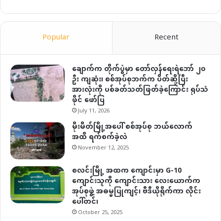
Popular
Recent
ချောက်က တိုက်ပွဲမှာ တော်လှန်ရေးရဲဘော် ၂၀
ဦး ကျဆုံး၊ စစ်အုပ်စုဘက်က ပိတ်ဆို့ပြီး
အားလုံးကို ပစ်ခတ်သတ်ဖြတ်ခဲ့ကြောင်း ရုပ်သံ
ဖိုင် ဖော်ပြ
July 11, 2026
မိုးမိတ်မြို့အပေါ် စစ်အုပ်စု ဘယ်လောက်
အထိ ရက်စက်ခဲ့လဲ
November 12, 2025
စလင်းမြို့ အထက ကျောင်းမှာ G-10
ကျောင်းသူကို ကျောင်းသား လေးယောက်က
အုပ်စုဖွဲ့ အဓမ္မပြုကျင့်၊ ဗီဒီယိုရိုက်ကာ လိုင်း
ပေါ်တင်၊
October 25, 2025