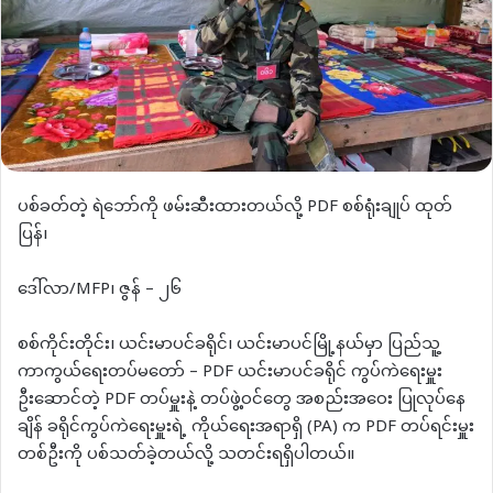
ပစ်ခတ်တဲ့ ရဲဘော်ကို ဖမ်းဆီးထားတယ်လို့ PDF စစ်ရုံးချုပ် ထုတ်
ပြန်၊
ဒေါ်လာ/MFP၊ ဇွန် – ၂၆
စစ်ကိုင်းတိုင်း၊ ယင်းမာပင်ခရိုင်၊ ယင်းမာပင်မြို့နယ်မှာ ပြည်သူ့
ကာကွယ်ရေးတပ်မတော် – PDF ယင်းမာပင်ခရိုင် ကွပ်ကဲရေးမှူး
ဦးဆောင်တဲ့ PDF တပ်မှူးနဲ့ တပ်ဖွဲ့ဝင်တွေ အစည်းအဝေး ပြုလုပ်နေ
ချိန် ခရိုင်ကွပ်ကဲရေးမှူးရဲ့ ကိုယ်ရေးအရာရှိ (PA) က PDF တပ်ရင်းမှူး
တစ်ဦးကို ပစ်သတ်ခဲ့တယ်လို့ သတင်းရရှိပါတယ်။