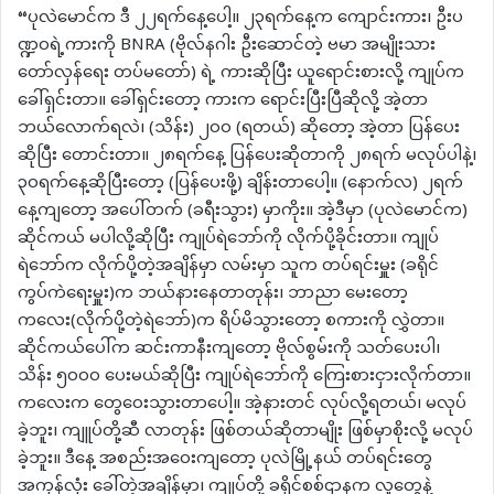
“ပုလဲမောင်က ဒီ ၂၂ရက်နေ့ပေါ့။ ၂၃ရက်နေ့က ကျောင်းကား၊ ဦးပ
ဏ္ဍဝရဲ့ကားကို BNRA (ဗိုလ်နဂါး ဦးဆောင်တဲ့ ဗမာ အမျိုးသား
တော်လှန်ရေး တပ်မတော်) ရဲ့ ကားဆိုပြီး ယူရောင်းစားလို့ ကျုပ်က
ခေါ်ရှင်းတာ။ ခေါ်ရှင်းတော့ ကားက ရောင်းပြီးပြီဆိုလို့ အဲ့တာ
ဘယ်လောက်ရလဲ၊ (သိန်း) ၂၀၀ (ရတယ်) ဆိုတော့ အဲ့တာ ပြန်ပေး
ဆိုပြီး တောင်းတာ။ ၂၈ရက်နေ့ ပြန်ပေးဆိုတာကို ၂၈ရက် မလုပ်ပါနဲ့၊
၃၀ရက်နေ့ဆိုပြီးတော့ (ပြန်ပေးဖို့) ချိန်းတာပေါ့။ (နောက်လ) ၂ရက်
နေ့ကျတော့ အပေါ်တက် (ခရီးသွား) မှာကိုး။ အဲ့ဒီမှာ (ပုလဲမောင်က)
ဆိုင်ကယ် မပါလို့ဆိုပြီး ကျုပ်ရဲဘော်ကို လိုက်ပို့ခိုင်းတာ။ ကျုပ်
ရဲဘော်က လိုက်ပို့တဲ့အချိန်မှာ လမ်းမှာ သူက တပ်ရင်းမှူး (ခရိုင်
ကွပ်ကဲရေးမှူး)က ဘယ်နားနေတာတုန်း၊ ဘာညာ မေးတော့
ကလေး(လိုက်ပို့တဲ့ရဲဘော်)က ရိပ်မိသွားတော့ စကားကို လွှဲတာ။
ဆိုင်ကယ်ပေါ်က ဆင်းကာနီးကျတော့ ဗိုလ်စွမ်းကို သတ်ပေးပါ၊
သိန်း ၅၀၀၀ ပေးမယ်ဆိုပြီး ကျုပ်ရဲဘော်ကို ကြေးစားငှားလိုက်တာ။
ကလေးက တွေဝေးသွားတာပေါ့။ အဲ့နားတင် လုပ်လို့ရတယ်၊ မလုပ်
ခဲ့ဘူး၊ ကျူပ်တို့ဆီ လာတုန်း ဖြစ်တယ်ဆိုတာမျိုး ဖြစ်မှာစိုးလို့ မလုပ်
ခဲ့ဘူး။ ဒီနေ့ အစည်းအဝေးကျတော့ ပုလဲမြို့နယ် တပ်ရင်းတွေ
အကုန်လုံး ခေါ်တဲ့အချိန်မှာ၊ ကျုပ်တို့ ခရိုင်စစ်ဌာနက လူတွေနဲ့