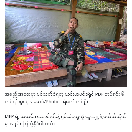
အစည်းအဝေးမှာ ပစ်သတ်ခံရတဲ့ ယင်းမာပင်ခရိုင် PDF တပ်ရင်း ၆
တပ်ရင်းမှူး ပုလဲမောင်/Photo – ရဲဘော်တစ်ဦး
MFP ရဲ့ သတင်း၊ ဆောင်းပါးနဲ့ ရုပ်သံတွေကို ယူကျူ့နဲ့ ဝက်ဘ်ဆိုက်
မှာလည်း ကြည့်နိုင်ပါတယ်။