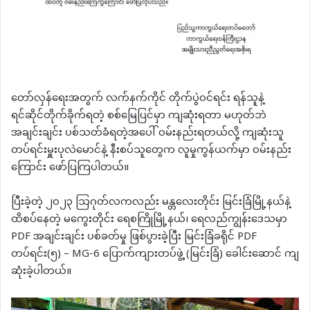
တော်လှန်ရေးအတွက် လက်နက်ကိုင် တိုက်ပွဲဝင်ရင်း ရန်သူနဲ့
ရင်ဆိုင်တိုက်ခိုက်ရတဲ့ စစ်မြေပြင်မှာ ကျဆုံးရတာ မဟုတ်ဘဲ
အချင်းချင်း ပစ်သတ်ခံရတဲ့အပေါ် ဝမ်းနည်းရတယ်လို့ ကျဆုံးသူ
တပ်ရင်းမှူးပုလဲမောင်နဲ့ နီးစပ်သူတွေက လူမှုကွန်ယက်မှာ ဝမ်းနည်း
ကြောင်း ဖော်ပြကြပါတယ်။
ပြီးခဲ့တဲ့ ၂၀၂၃ ဩဂုတ်လကလည်း မန္တလေးတိုင်း မြင်းခြံမြို့နယ်နဲ့
ထိစပ်နေတဲ့ မကွေးတိုင်း ရေစကြိုမြို့နယ်၊ ရေလည်ကျွန်းဒေသမှာ
PDF အချင်းချင်း ပစ်ခတ်မှု ဖြစ်ပွားခဲ့ပြီး မြင်းခြံခရိုင် PDF
တပ်ရင်း(၅) – MG-6 ပြောက်ကျားတပ်ဖွဲ့ (မြင်းခြံ) ခေါင်းဆောင် ကျ
ဆုံးခဲ့ပါတယ်။