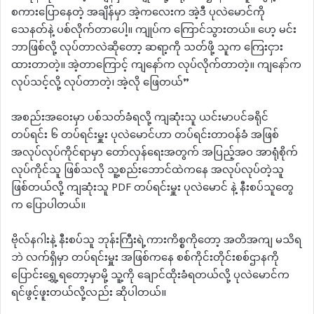
စကားပြောနေတဲ့ အချိန်မှာ အဲ့ကလေးက အဲ့ဒီ ပုလဲမောင်ကို
သေနတ်နဲ့ ပစ်လိုက်တာပေါ့။ ကျုပ်က ကြောင်သွားတယ်။ ဟေ့ မင်း
ဘာဖြစ်လို့ လုပ်တာလဲဆိုတော့ ဆရာ့ကို သတ်ဖို့ သူက ကြေးငှား
ထားတာတဲ့။ အဲ့တာကြောင့် ကျနော်က လုပ်လိုက်တာတဲ့။ ကျနော်က
လုပ်သင့်လို့ လုပ်တာတဲ့၊ အဲ့လို ဖြေတယ်”
အစည်းအဝေးမှာ ပစ်သတ်ခံရလို့ ကျဆုံးသူ ယင်းမာပင်ခရိုင်
တပ်ရင်း ၆ တပ်ရင်းမှူး ပုလဲမောင်ဟာ တပ်ရင်းတာဝန်ခံ အဖြစ်
အလုပ်လုပ်ကိုင်ရာမှာ တော်လှန်ရေးအတွက် အပြည့်အဝ အာရုံစိုက်
လုပ်ကိုင်သူ ဖြစ်သလို သူ့စည်းဘောင်ထဲကနေ အလုပ်လုပ်တဲ့သူ
ဖြစ်တယ်လို့ ကျဆုံးသူ PDF တပ်ရင်းမှူး ပုလဲမောင် နဲ့ နီးစပ်သူတွေ
က ပြောပါတယ်။
ဗိုလ်နဂါးနဲ့ နီးစပ်သူ ဘုန်းကြီးရဲ့ကားကိစ္စကိုတော့ အတိအကျ မသိရ
ဘဲ လက်ရှိမှာ တပ်ရင်းမှူး အဖြစ်ကနေ စစ်ကိုင်းတိုင်းစစ်ဌာနကို
ပြောင်းရွှေ့ရတော့မှာမို့ သူ့ကို ချောင်ထိုးခံရတယ်လို့ ပုလဲမောင်က
ရင်ဖွင့်ဖူးတယ်လို့လည်း ဆိုပါတယ်။