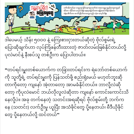
ဒါပေမယ့် သိန်း ၅၀၀၀ နဲ့ ကြေးစားငှားတယ်ဆိုတဲ့ ဗိုလ်စွမ်းရဲ့
ပြောဆိုချက်ဟာ လုပ်ကြံဖန်တီးထားတဲ့ ဇာတ်လမ်းဖြစ်နိုင်တယ်လို့
ပုလဲမာင်နဲ့ နီးစပ်သူ တစ်ဦးက ပြောပါတယ်။
“တပ်ရင်းမှူးတစ်ယောက်က တခြားတပ်ရင်းက ရဲဘော်တစ်ယောက်
ကို သူတို့ရဲ့ တပ်ရင်းမှူးကို ပြန်သတ်ဖို့ စည်းရုံးမယ် မဟုတ်ဘူးဆို
တာကိုတော့ ကျနော် အဲ့တာတော့ အာမခံနိုင်တယ်။ ဘာလို့လဲဆို
တော့ ကိုပုလဲမောင် ဘယ်လိုလူလဲဆိုတာ ကျနော် ကောင်းကောင်းသိ
နေလို့ပဲ။ အခု တက်နေတဲ့ သတင်းအရဆိုရင် ဗိုလ်စွမ်းတို့ ဘက်က
နေ (သတင်း) လက်ဦးမှု ယူပြီး အသံဖိုင်တွေ ပို့နေတယ်၊ ဗီဒီယိုဖိုင်
တွေ ပို့နေတယ်လို့ ထင်တယ်”