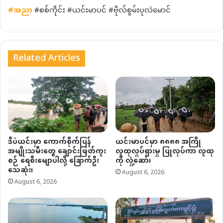
#
အညာ
#စစ်ကိုင်း #ယင်းမာပင် #ဗိုလ်စွမ်းပုလဲမောင်
Related Articles
ဒီပဲယင်းမှာ ကောက်စိုက်ပြန်
ယင်းမာပင်မှာ ၈၈၈၈ အကြို
အမျိုးသမီးတွေ ချောင်းဖြတ်ကူး
လူထုလှုပ်ရှားမှု ပြုလုပ်ကာ လူထု
စဉ် ရေစီးမျောပါလို့ ခြောက်ဦး
ကို လှုံ့ဆော်၊
သေဆုံး၊
August 6, 2026
August 6, 2026