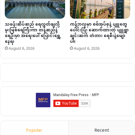
သဖန်းဆိပ်ဆည် ရေလွှတ်ချလို့
ကန့်ဘလူမှာ စစ်အုပ်စုနဲ့ ပျူတွေ
မူးမြစ်ရေကြီးကာ တန့်ဆည်နဲ့
ပေါင်းပြီး ဆောက်ထားတဲ့ ပျူရွာ
ရေဦးမှာ အရေးပေါ် ပြောင်းရွှေ့
ချင်းဆက် တံတား ရေစီးနဲ့မျော
နေရ၊
ပါ၊
August 6, 2026
August 6, 2026
Popular
Recent