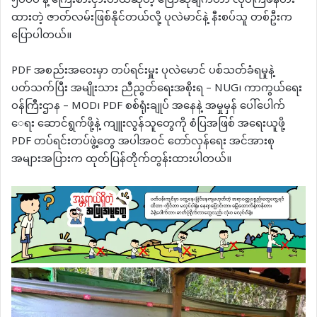
၅၀၀၀ နဲ့ ကြေးစားငှားတယ်ဆိုတဲ့ ပြောဆိုချက်ဟာ လုပ်ကြံဖန်တီး
ထားတဲ့ ဇာတ်လမ်းဖြစ်နိုင်တယ်လို့ ပုလဲမာင်နဲ့ နီးစပ်သူ တစ်ဦးက
ပြောပါတယ်။
PDF အစည်းအဝေးမှာ တပ်ရင်းမှူး ပုလဲမောင် ပစ်သတ်ခံရမှုနဲ့
ပတ်သက်ပြီး အမျိုးသား ညီညွတ်ရေးအစိုးရ – ​NUG၊ ကာကွယ်ရေး
ဝန်ကြီးဌာန – MOD၊ PDF စစ်ရုံးချုပ် အနေနဲ့ အမှုမှန် ပေါ်ပေါက်​
ေရး ဆောင်ရွက်ဖို့နဲ့ ကျူးလွန်သူတွေကို စံပြအဖြစ် အရေးယူဖို့
PDF တပ်ရင်းတပ်ဖွဲ့တွေ အပါအဝင် တော်လှန်ရေး အင်အားစု
အများအပြားက ထုတ်ပြန်တိုက်တွန်းထားပါတယ်။