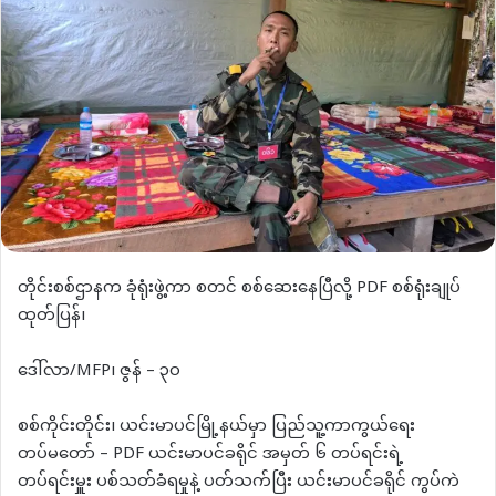
တိုင်းစစ်ဌာနက ခုံရုံးဖွဲ့ကာ စတင် စစ်ဆေးနေပြီလို့ PDF စစ်ရုံးချုပ်
ထုတ်ပြန်၊
ဒေါ်လာ/MFP၊ ဇွန် – ၃၀
စစ်ကိုင်းတိုင်း၊ ယင်းမာပင်မြို့နယ်မှာ ပြည်သူ့ကာကွယ်ရေး
တပ်မတော် – PDF ယင်းမာပင်ခရိုင် အမှတ် ၆ တပ်ရင်းရဲ့
တပ်ရင်းမှူး ပစ်သတ်ခံရမှုနဲ့ ပတ်သက်ပြီး ယင်းမာပင်ခရိုင် ကွပ်ကဲ