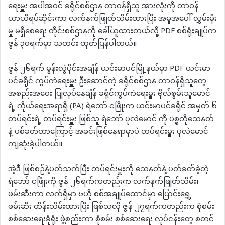
ရေးမှူး အပါအဝင် ခရိုင်စစ်ဌာန တာဝန်ရှိသူ အားလုံးကို တာဝန်
ယာယီရပ်ဆိုင်းကာ လက်နက်ဖြုတ်သိမ်းထားပြီး အမှုအပေါ် လွှမ်းမိုး
မှု မရှိစေရေး တိုင်းစစ်ဌာနကို ခေါ်ယူထားတယ်လို့ PDF စစ်ရုံးချုပ်က
ဇွန် ၃၀ရက်မှာ သတင်း ထုတ်ပြန်ပါတယ်။
ဇွန် ၂၆ရက် မွန်းလွဲပိုင်းအချိန် ယင်းမာပင်မြို့နယ်မှာ PDF ယင်းမာ
ပင်ခရိုင် ကွပ်ကဲရေးမှူး ဦးဆောင်တဲ့ ခရိုင်စစ်ဌာန တာဝန်ရှိသူတွေ
အစည်းအဝေး ပြုလုပ်နေချိန် ခရိုင်ကွပ်ကဲရေးမှူး ဗိုလ်စွမ်းသူမောင်
ရဲ့ ကိုယ်ရေးအရာရှိ (PA) ရဲဘော် ငဖြိုးက ယင်းမာပင်ခရိုင် အမှတ် ၆
တပ်ရင်းရဲ့ တပ်ရင်းမှူး ဖြစ်သူ ရဲဘော် ပုလဲမောင် ကို ပစ္စတိုသေနတ်
နဲ့ ပစ်ခတ်တာကြောင့် အခင်းဖြစ်နေရာမှာပဲ တပ်ရင်းမှူး ပုလဲမောင်
ကျဆုံးခဲ့ပါတယ်။
အဲ့ဒီ ဖြစ်စဉ်နဲ့ပတ်သက်ပြီး တပ်ရင်းမှူးကို သေနတ်နဲ့ ပတ်ခတ်ခဲ့တဲ့
ရဲဘော် ငဖြိုးကို ဇွန် ၂၆ရက်ကတည်းက လက်နက်ဖြုတ်သိမ်း၊
ဖမ်းဆီးကာ လက်ရှိမှာ ဗဟို စစ်အချုပ်ထောင်မှာ ပြောင်းရွှေ့
ဖမ်းဆီး ထိန်းသိမ်းထားပြီး ဖြစ်သလို ဇွန် ၂၇ရက်ကတည်းက စုံစမ်း
စစ်ဆေးရေးခုံရုံး ဖွဲ့စည်းကာ စုံစမ်း စစ်ဆေးရေး လုပ်ငန်းတွေ စတင်