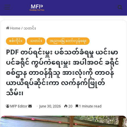
Menu
Se
Home
/
သတင်း
စစ်ကိုင်း
သတင်း
အညာမြေ တော်လှန်ရေး
PDF တပ်ရင်းမှူး ပစ်သတ်ခံရမှု ယင်းမာ
ပင်ခရိုင် ကွပ်ကဲရေးမှူး အပါအဝင် ခရိုင်
စစ်ဌာန တာဝန်ရှိသူ အားလုံးကို တာဝန်
ယာယီရပ်ဆိုင်းကာ လက်နက်ဖြုတ်
သိမ်း၊
Send
MFP Editor
June 30, 2026
20
1 minute read
an
email