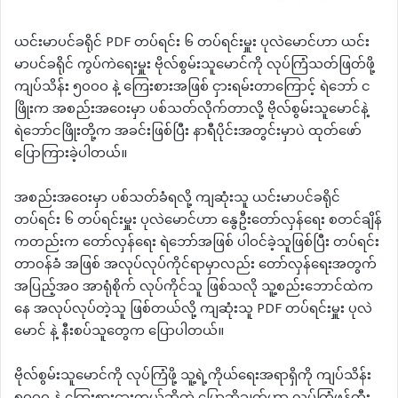
ယင်းမာပင်ခရိုင် PDF တပ်ရင်း ၆ တပ်ရင်းမှူး ပုလဲမောင်ဟာ ယင်း
မာပင်ခရိုင် ကွပ်ကဲရေးမှူး ဗိုလ်စွမ်းသူမောင်ကို လုပ်ကြံသတ်ဖြတ်ဖို့
ကျပ်သိန်း ၅၀၀၀ နဲ့ ကြေးစားအဖြစ် ငှားရမ်းတာကြောင့် ရဲဘော် င
ဖြိုးက အစည်းအဝေးမှာ ပစ်သတ်လိုက်တာလို့ ဗိုလ်စွမ်းသူမောင်နဲ့
ရဲဘော်ငဖြိုးတို့က အခင်းဖြစ်ပြီး နာရီပိုင်းအတွင်းမှာပဲ ထုတ်ဖော်
ပြောကြားခဲ့ပါတယ်။
အစည်းအဝေးမှာ ပစ်သတ်ခံရလို့ ကျဆုံးသူ ယင်းမာပင်ခရိုင်
တပ်ရင်း ၆ တပ်ရင်းမှူး ပုလဲမောင်ဟာ နွေဦးတော်လှန်ရေး စတင်ချိန်
ကတည်းက တော်လှန်ရေး ရဲဘော်အဖြစ် ပါဝင်ခဲ့သူဖြစ်ပြီး တပ်ရင်း
တာဝန်ခံ အဖြစ် အလုပ်လုပ်ကိုင်ရာမှာလည်း တော်လှန်ရေးအတွက်
အပြည့်အဝ အာရုံစိုက် လုပ်ကိုင်သူ ဖြစ်သလို သူ့စည်းဘောင်ထဲက
နေ အလုပ်လုပ်တဲ့သူ ဖြစ်တယ်လို့ ကျဆုံးသူ PDF တပ်ရင်းမှူး ပုလဲ
မောင် နဲ့ နီးစပ်သူတွေက ပြောပါတယ်။
ဗိုလ်စွမ်းသူမောင်ကို လုပ်ကြံဖို့ သူ့ရဲ့ကိုယ်ရေးအရာရှိကို ကျပ်သိန်း