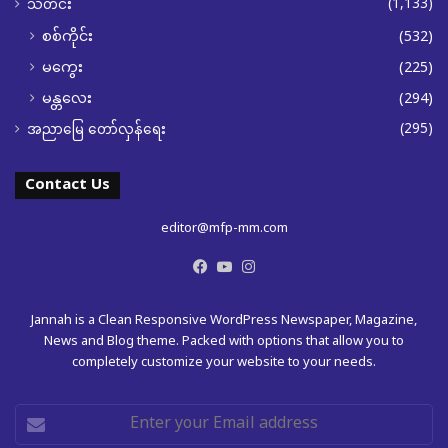
(1,133)
သတင်း
စစ်ကိုင်း
(532)
မကွေး
(225)
မန္တလေး
(294)
(295)
အညာမြေ တော်လှန်ရေး
Contact Us
editor@mfp-mm.com
Facebook
YouTube
Instagram
Jannah is a Clean Responsive WordPress Newspaper, Magazine,
News and Blog theme. Packed with options that allow you to
completely customize your website to your needs.
Enter
your