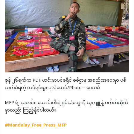
ဇွန် ၂၆ရက်က PDF ယင်းမာပင်ခရိုင် စစ်ဌာန အစည်းအဝေးမှာ ပစ်
သတ်ခံရတဲ့ တပ်ရင်းမှူး ပုလဲမောင်/Photo – ဒေသခံ
MFP ရဲ့ သတင်း၊ ဆောင်းပါးနဲ့ ရုပ်သံတွေကို ယူကျူ့နဲ့ ဝက်ဘ်ဆိုက်
မှာလည်း ကြည့်နိုင်ပါတယ်။
#Mandalay_Free_Press_MFP