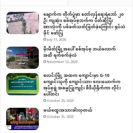
ချောက်က တိုက်ပွဲမှာ တော်လှန်ရေးရဲဘော် ၂၀
ဦး ကျဆုံး၊ စစ်အုပ်စုဘက်က ပိတ်ဆို့ပြီး
အားလုံးကို ပစ်ခတ်သတ်ဖြတ်ခဲ့ကြောင်း ရုပ်သံ
ဖိုင် ဖော်ပြ
July 11, 2026
မိုးမိတ်မြို့အပေါ် စစ်အုပ်စု ဘယ်လောက်
အထိ ရက်စက်ခဲ့လဲ
November 12, 2025
စလင်းမြို့ အထက ကျောင်းမှာ G-10
ကျောင်းသူကို ကျောင်းသား လေးယောက်က
အုပ်စုဖွဲ့ အဓမ္မပြုကျင့်၊ ဗီဒီယိုရိုက်ကာ လိုင်း
ပေါ်တင်၊
October 25, 2025
မယ်ထွေးအသားခါးလှတယ်
October 31, 2025