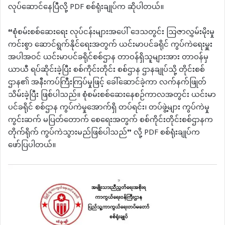
လုပ်ဆောင်နေပြီလို့ PDF စစ်ရုံးချုပ်က ဆိုပါတယ်။
“စုံစမ်းစစ်ဆေးရေး လုပ်ငန်းများအ‌ပေါ် ဒေသတွင်း ဩဇာလွှမ်းမိုးမှု
ကင်းစွာ ဆောင်ရွက်နိုင်‌ရေးအတွက် ယင်းမာပင်ခရိုင် ကွပ်ကဲရေးမှူး
အပါအဝင် ယင်းမာပင်ခရိုင်စစ်ဌာန တာဝန်ရှိသူများအား တာဝန်မှ
ယာယီ ရပ်ဆိုင်းခဲ့ပြီး စစ်ကိုင်းတိုင်း စစ်ဌာန ဌာနချုပ်သို့ တိုင်းစစ်
ဌာန၏ အနီးကပ်ကြီးကြပ်မှုဖြင့် ခေါ်ဆောင်ခဲ့ကာ လက်နက်ဖြုတ်
သိမ်းခဲ့ပြီး ဖြစ်ပါသည်။ စုံစမ်းစစ်ဆေးနေစဉ်ကာလအတွင်း ယင်းမာ
ပင်ခရိုင် စစ်ဌာန ကွပ်ကဲမှု‌အောက်ရှိ တပ်ရင်း၊ တပ်ဖွဲ့များ ကွပ်ကဲမှု
ကွင်းဆက် မပြတ်‌တောက် စေရေးအတွက် စစ်ကိုင်းတိုင်းစစ်ဌာနက
တိုက်ရိုက် ကွပ်ကဲသွားမည်ဖြစ်ပါသည်” လို့ PDF စစ်ရုံးချုပ်က
ဖော်ပြပါတယ်။