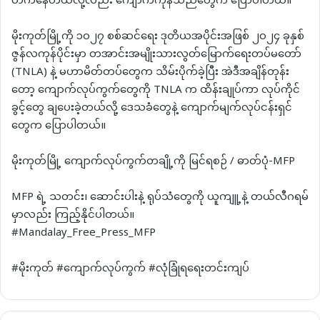
တက်နေတယ်လို့လည်း ကျောက်ကုန်သည်တွေက ပြောပါတယ်။
မိုးကုတ်မြို့ကို ၁၀၂၇ စစ်ဆင်ရေး ဒုတိယအပိုင်းအဖြစ် ၂၀၂၄ ခုနှစ်
ဇွန်လကုန်ပိုင်းမှာ တအာင်းအမျိုးသားလွတ်မြောက်ရေးတပ်မတော်
(TNLA) နဲ့ မဟာမိတ်တပ်တွေက သိမ်းပိုက်ခဲ့ပြီး အဲဒီအချိန်တုန်း
တော့ ကျောက်လုပ်ကွက်တွေကို TNLA က ထိန်းချုပ်ကာ လုပ်ကိုင်
ခွင့်တွေ ချပေးခဲ့တယ်လို့ ဒေသခံတွေနဲ့ ကျောက်မျက်လုပ်ငန်းရှင်
တွေက ပြောပါတယ်။
မိုးကုတ်မြို့ ကျောက်လုပ်ကွက်တချို့ကို မြင်ရစဉ် / ဓာတ်ပုံ-MFP
MFP ရဲ့ သတင်း၊ ဆောင်းပါးနဲ့ ရုပ်သံတွေကို ယူကျူ့နဲ့ တယ်လီဂရမ်
မှာလည်း ကြည့်နိုင်ပါတယ်။
#Mandalay_Free_Press_MFP
#မိုးကုတ် #ကျောက်လုပ်ကွက် #လုံခြုံရရေးတင်းကျပ်