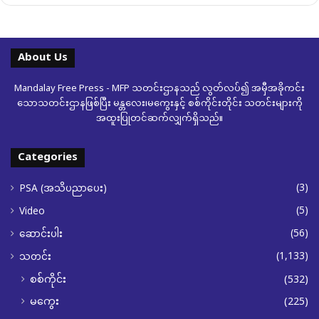
About Us
Mandalay Free Press - MFP သတင်းဌာနသည် လွတ်လပ်၍ အမှီအခိုကင်း
သောသတင်းဌာနဖြစ်ပြီး မန္တလေး၊မကွေးနှင့် စစ်ကိုင်းတိုင်း သတင်းများကို
အထူးပြုတင်ဆက်လျှက်ရှိသည်။
Categories
(3)
PSA (အသိပညာပေး)
(5)
Video
(56)
ဆောင်းပါး
(1,133)
သတင်း
စစ်ကိုင်း
(532)
မကွေး
(225)