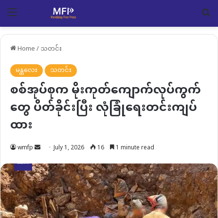
Menu
Se
Home
/
သတင်း
မန္တလေး
သတင်း
စစ်အုပ်စုက မိုးကုတ်ကျောက်လုပ်ကွက်
တွေ ပိတ်ခိုင်းပြီး လုံခြုံရေးတင်းကျပ်
ထား
Send
wmfp
July 1, 2026
16
1 minute read
an
email