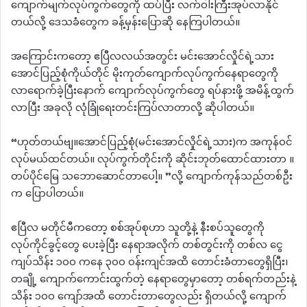
ကျောက်မျက်လုပ်ကွက်တွေကို ထပ်ပြီး လက်ဝါးကြီးအုပ်လာနိုင်
တယ်လို့ ဒေသခံတွေက ခန့်မှန်းပြောဆို နေကြပါတယ်။
အကြောင်းကတော့ ဧပြီလလယ်အတွင်း မင်းအောင်လှိုင်ရဲ့သား
အောင်ပြည့်စုံကိုယ်တိုင် မိုးကုတ်ကျောက်လုပ်ကွက်နေရာတွေကို
လာရောက်ခဲ့ပြီးနောက် ကျောက်လုပ်ကွက်တွေ ရပ်နားဖို့ အမိန့်ထွက်
လာပြီး အခုလို လုံခြုံရေးတင်းကြပ်လာတာလို့ ဆိုပါတယ်။
“ဟုတ်တယ်ဗျ။အောင်ပြည့်စုံ(မင်းအောင်လှိုင်ရဲ့သား)က အကုန်ဝင်
လုပ်မယ်ထင်တယ်။ လုပ်ကွက်တိုင်းကို ဆိုင်းဘုတ်ထောင်ထားတာ ။
တပ်ပိုင်မြေ သဘောဆောင်တာပေါ့။ ”လို့ ကျောက်ကုန်သည်တစ်ဦး
က ပြောပါတယ်။
ဧပြီလ မတိုင်မီကတော့ စစ်အုပ်စုဟာ သူတို့နဲ့ နီးစပ်သူတွေကို
လုပ်ကိုင်ခွင့်တွေ ပေးခဲ့ပြီး နေရာအလိုက် တစ်တွင်းကို တစ်လ ငွေ
ကျပ်သိန်း ၁၀၀ ကနေ ၃၀၀ ဝန်းကျင်အထိ တောင်းခံတာတွေရှိပြီး၊
တချို့ ကျောက်ကောင်းထွက်တဲ့ နေရာတွေမှာတော့ တစ်ရက်တည်းနဲ့
သိန်း ၁၀၀ ကျော်အထိ တောင်းတာတွေလည်း ရှိတယ်လို့ ကျောက်