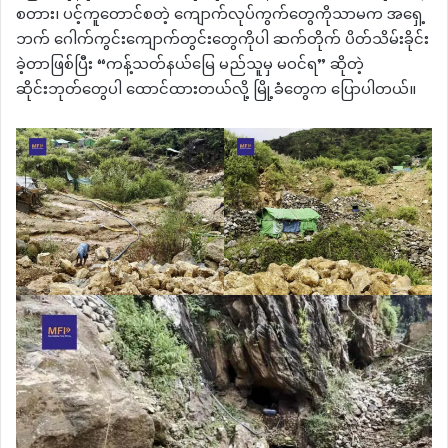
စတား၊ ပင့်ကူတောင်စတဲ့ ကျောက်လုပ်ကွက်တွေကိုသာမက အရှေ့
ဘက် ဂေါက်ကွင်းကျောက်တွင်းတွေကိုပါ ဆက်တိုက် ပိတ်သိမ်းခိုင်း
ခဲ့တာဖြစ်ပြီး “ကန့်သတ်နယ်မြေ မည်သူမှ မဝင်ရ” ဆိုတဲ့
ဆိုင်းဘုတ်တွေပါ ထောင်ထားတယ်လို့ မြို့ခံတွေက ပြောပါတယ်။