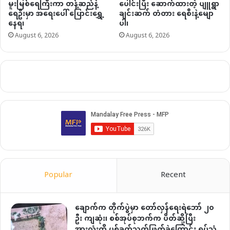
မူးမြစ်ရေကြီးကာ တန့်ဆည်နဲ့
ပေါင်းပြီး ဆောက်ထားတဲ့ ပျူရွာ
ရေဦးမှာ အရေးပေါ် ပြောင်းရွှေ့
ချင်းဆက် တံတား ရေစီးနဲ့မျော
နေရ၊
ပါ၊
August 6, 2026
August 6, 2026
Popular
Recent
ချောက်က တိုက်ပွဲမှာ တော်လှန်ရေးရဲဘော် ၂၀
ဦး ကျဆုံး၊ စစ်အုပ်စုဘက်က ပိတ်ဆို့ပြီး
အားလုံးကို ပစ်ခတ်သတ်ဖြတ်ခဲ့ကြောင်း ရုပ်သံ