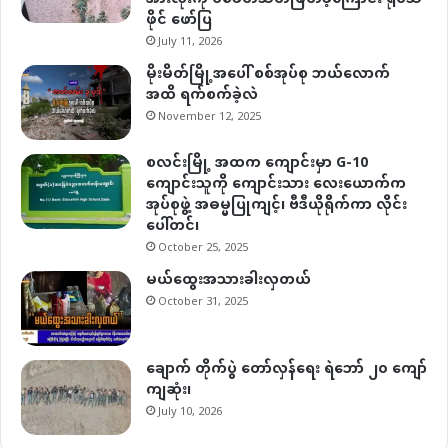
ဖိုင် ဖော်ပြ
July 11, 2026
မိုးမိတ်မြို့အပေါ် စစ်အုပ်စု ဘယ်လောက်
အထိ ရက်စက်ခဲ့လဲ
November 12, 2025
စလင်းမြို့ အထက ကျောင်းမှာ G-10
ကျောင်းသူကို ကျောင်းသား လေးယောက်က
အုပ်စုဖွဲ့ အဓမ္မပြုကျင့်၊ ဗီဒီယိုရိုက်ကာ လိုင်း
ပေါ်တင်၊
October 25, 2025
မယ်ထွေးအသားခါးလှတယ်
October 31, 2025
ချောက် တိုက်ပွဲ တော်လှန်ရေး ရဲဘော် ၂၀ ကျော်
ကျဆုံး၊
July 10, 2026