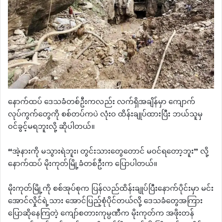
နောက်ထပ် ဒေသခံတစ်ဦးကလည်း လက်ရှိအချိန်မှာ ကျောက်
လုပ်ကွက်တွေကို စစ်တပ်ကပဲ လုံးဝ ထိန်းချုပ်ထားပြီး ဘယ်သူမှ
ဝင်ခွင့်မရဘူးလို့ ဆိုပါတယ်။
“အဲ့နားကို မသွားရဲဘူး၊ တွင်းသားတွေတောင် မဝင်ရတော့ဘူး” လို့
နောက်ထပ် မိုးကုတ်မြို့ခံတစ်ဦးက ပြောပါတယ်။
မိုးကုတ်မြို့ကို စစ်အုပ်စုက ပြန်လည်ထိန်းချုပ်ပြီးနောက်ပိုင်းမှာ မင်း
အောင်လှိုင်ရဲ့သား အောင်ပြည့်စုံပိုင်တယ်လို့ ဒေသခံတွေအကြား
ပြောဆိုနေကြတဲ့ ကျော်စတားကုမ္ပဏီက မိုးကုတ်က အဖိုးတန်