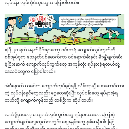
လုပ်ငန်း လုပ်ကိုင်သူတွေက ပြောပါတယ်။
ဧပြီ ၂၀ ရက် မနက်ပိုင်းမှာတော့ ဝင်းထရံ ကျောက်လုပ်ကွက်ကို
စစ်‌အုပ်စုက သေနတ်ပစ်ဖောက်ကာ ဝင်ရောက်စီးနင်း မီးရှို့ဖျက်ဆီး
ခဲ့ပြီးနောက် ကျောက်လုပ်ကွက်တွေ အကုန်လုံး ရပ်နားခဲ့ရတယ်လို့
ဒေသခံတွေက ပြောပါတယ်။
အဲဒီနောက် ယခင်က ကျောက်လုပ်ခွင့်ရဖို့ သိန်းရာချီ ပေးဆောင်ထား
တဲ့ လုပ်ငန်းရှင်တွေလည်း ငွေတွေဆုံးပြီး လုပ်ငန်းတွေ ရပ်နားခဲ့ရ
တယ်လို့ ကျောက်ကုန်သည် တစ်ဦးက ဆိုပါတယ်။
လက်ရှိမှာတော့ ကျောက်လုပ်ကွက်တွေ ရပ်နားထားတာကြောင့်
ကျောက်မျက်စျေးကွက်အတွင်း စျေးနှုန်းတွေ နှစ်ဆနီးပါး မြင့်