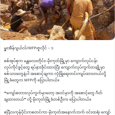
မှူးအိန်ဂျယ်လ်/MFP၊ဇူလိုင် – ၁
စစ်အုပ်စုက မန္တလေးတိုင်း၊ မိုးကုတ်မြို့မှာ ကျောက်လုပ်ငန်း
လုပ်ကိုင်ခွင့်တွေ ရပ်နားခိုင်းထားပြီး ကျောက်လုပ်ကွက်တချို့မှာ
စစ်သားတွေနဲ့ပါ အစောင့်ချကာ လုံခြုံရေးတင်းကျပ်ထားတယ်လို့
မြို့ခံတွေက MFPကို ပြောပါတယ်။
“ကျော်စတားလုပ်ကွက်မှာတော့ အဝင်မှာကို အစောင့်တွေ ဂိတ်
ချထားတယ်” လို့ မိုးကုတ်မြို့ခံတစ်ဦးက ပြောပါတယ်။
ဧပြီလကုန်ပိုင်းကစတင်ကာ မိုးကုတ်အနောက်ဘက် ဝင်းထရံ၊ ကျော်