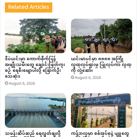
Related Articles
ဒီပဲယင်းမှာ ကောက်စိုက်ပြန်
ယင်းမာပင်မှာ ၈၈၈၈ အကြို
အမျိုးသမီးတွေ ချောင်းဖြတ်ကူး
လူထုလှုပ်ရှားမှု ပြုလုပ်ကာ လူထု
စဉ် ရေစီးမျောပါလို့ ခြောက်ဦး
ကို လှုံ့ဆော်၊
သေဆုံး၊
August 6, 2026
August 6, 2026
သဖန်းဆိပ်ဆည် ရေလွှတ်ချလို့
ကန့်ဘလူမှာ စစ်အုပ်စုနဲ့ ပျူတွေ