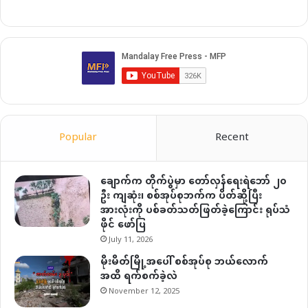
Popular
Recent
ချောက်က တိုက်ပွဲမှာ တော်လှန်ရေးရဲဘော် ၂၀
ဦး ကျဆုံး၊ စစ်အုပ်စုဘက်က ပိတ်ဆို့ပြီး
အားလုံးကို ပစ်ခတ်သတ်ဖြတ်ခဲ့ကြောင်း ရုပ်သံ
ဖိုင် ဖော်ပြ
July 11, 2026
မိုးမိတ်မြို့အပေါ် စစ်အုပ်စု ဘယ်လောက်
အထိ ရက်စက်ခဲ့လဲ
November 12, 2025