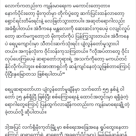
လောက်ကတည်းက ကျန်းမာရေးက မကောင်းတော့တာ။
နောက်ပိုင်းတော့ မိုးကုတ်မှာ တိုက်ပွဲတွေ ဆက်ပြင်းထန်လာတော့
ရှောင်ရင်းတိမ်းရင်းနဲ့ လေဖြတ်သွားတာပါ။ အဆုတ်ရောဂါလည်း
အခံရှိပါတယ်။ အဲဒီကနေ မန္တလေးကို ဆေးဆင်းကုပေမဲ့ ငလျင်လှုပ်
တော့ ဆက်မကူတော့ဘဲ မိုးကုတ်ကိုပဲ ပြန်ကြွသွားတယ်။ အဲဒီကနေ
ပဲ ရေပူကျောင်းမှာ သီတင်းဆက်သုံးရင်း ပျံလွန်တော်မူသွားပါ
တယ်။ အကုန်လုံးက ဝိုင်းဝန်းကုသကြတယ်။ ိလိုအပ်တာတွေ ဝိုင်း
လုပ်ပေးကြပေမဲ့ ဆရာတော်ဘုရားရဲ့ အသက်ကိုတော့ မကယ်တင်
နိုင်လိုက်ပါဘူး။ စစ်အာဏာရှင်ကို ဆန့်ကျင်နေတဲ့သူဖြစ်တာကြောင့်
ပိုပြီးနှမြောတသ ဖြစ်ရပါတယ်”
ရေပူဆရာတော်ဟာ ပျံလွန်တော်မူချိန်မှာ သက်တော် ၅၅ နှစ်နဲ့ ဝါ
တော် ၃၅ နှစ်ရှိပြီ ဖြစ်ပြီး စစ်ကြောရေးနဲ့ ထောင်အတွင်းမှာ ရရှိခဲ့တဲ့
ရောဂါတွေကြောင့် ပြန်ထွက်လာချိန်ကတည်းက ကျန်းမာရေးချို့တဲ့
ခဲ့တယ်လို့ ဆိုပါတယ်။
ဒါ့အပြင် လက်ရှိမိုးကုတ်မြို့မှာ စစ်ရေးအခြေအနေ ရှုပ်ထွေးနေတာ
ကြောင့် ဆရာတော်ရဲ့ နာရေးကို အခုရက်ပိုင်းမှာပဲ မြန်မြန်ဆန်ဆန်