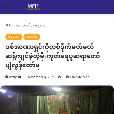
Menu
Se
Home
/
သတင်း
/
မန္တလေး
မန္တလေး
သတင်း
စစ်အာဏာရှင်ကိုတစ်စိုက်မတ်မတ်
ဆန့်ကျင်ခဲ့တဲ့မိုးကုတ်ရေပူဆရာတော်
ပျံလွန်တော်မူ
Send
wmfp
November 4, 2025
8
1 minute read
an
email