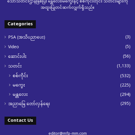
သောသတင်းဌာနဖြစ်ပြီး မန္တလေး၊မကွေးနှင့် စစ်ကိုင်းတိုင်း သတင်းများကို
အထူးပြုတင်ဆက်လျှက်ရှိသည်။
Categories
(3)
PSA (အသိပညာပေး)
(5)
Video
(56)
ဆောင်းပါး
(1,133)
သတင်း
စစ်ကိုင်း
(532)
မကွေး
(225)
မန္တလေး
(294)
(295)
အညာမြေ တော်လှန်ရေး
Contact Us
editor@mfp-mm.com