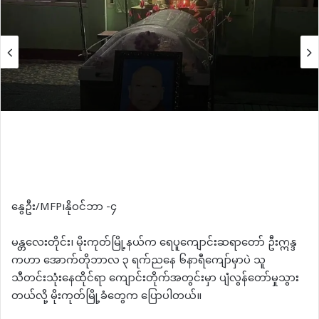
နွေဦး/MFP၊နိုဝင်ဘာ -၄
မန္တလေးတိုင်း၊ မိုးကုတ်မြို့နယ်က ရေပူကျောင်းဆရာတော် ဦးဣန္ဒ
ကဟာ အောက်တိုဘာလ ၃ ရက်ညနေ ၆နာရီကျော်မှာပဲ သူ
သီတင်းသုံးနေထိုင်ရာ ကျောင်းတိုက်အတွင်းမှာ ပျံလွန်တော်မှုသွား
တယ်လို့ မိုးကုတ်မြို့ခံတွေက ပြောပါတယ်။