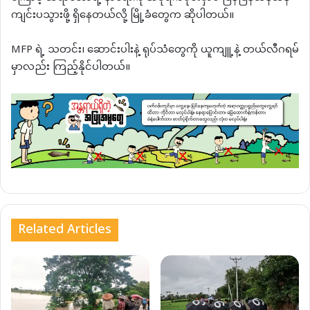
ကျင်းပသွားဖို့ ရှိနေတယ်လို့ မြို့ခံတွေက ဆိုပါတယ်။
MFP ရဲ့ သတင်း၊ ဆောင်းပါးနဲ့ ရုပ်သံတွေကို ယူကျူ့နဲ့ တယ်လီဂရမ်
မှာလည်း ကြည့်နိုင်ပါတယ်။
Related Articles