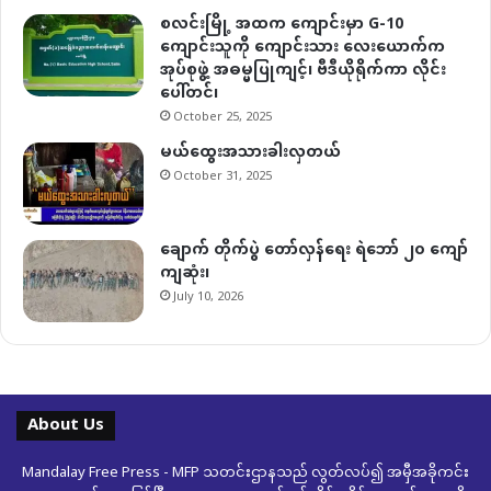
စလင်းမြို့ အထက ကျောင်းမှာ G-10
ကျောင်းသူကို ကျောင်းသား လေးယောက်က
အုပ်စုဖွဲ့ အဓမ္မပြုကျင့်၊ ဗီဒီယိုရိုက်ကာ လိုင်း
ပေါ်တင်၊
October 25, 2025
မယ်ထွေးအသားခါးလှတယ်
October 31, 2025
ချောက် တိုက်ပွဲ တော်လှန်ရေး ရဲဘော် ၂၀ ကျော်
ကျဆုံး၊
July 10, 2026
About Us
Mandalay Free Press - MFP သတင်းဌာနသည် လွတ်လပ်၍ အမှီအခိုကင်း