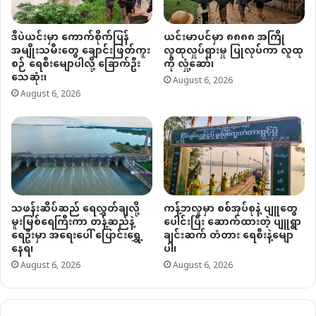
ဒီပဲယင်းမှာ ကောက်စိုက်ပြန်
ယင်းမာပင်မှာ ၈၈၈၈ အကြို
အမျိုးသမီးတွေ ချောင်းဖြတ်ကူး
လူထုလှုပ်ရှားမှု ပြုလုပ်ကာ လူထု
စဉ် ရေစီးမျောပါလို့ ခြောက်ဦး
ကို လှုံ့ဆော်၊
သေဆုံး၊
August 6, 2026
August 6, 2026
သဖန်းဆိပ်ဆည် ရေလွှတ်ချလို့
ကန့်ဘလူမှာ စစ်အုပ်စုနဲ့ ပျူတွေ
မူးမြစ်ရေကြီးကာ တန့်ဆည်နဲ့
ပေါင်းပြီး ဆောက်ထားတဲ့ ပျူရွာ
ရေဦးမှာ အရေးပေါ် ပြောင်းရွှေ့
ချင်းဆက် တံတား ရေစီးနဲ့မျော
နေရ၊
ပါ၊
August 6, 2026
August 6, 2026