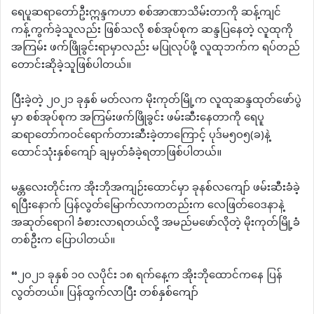
ရေပူဆရာတော်ဦးဣန္ဒကဟာ စစ်အာဏာသိမ်းတာကို ဆန့်ကျင်
ကန့်ကွက်ခဲ့သူလည်း ဖြစ်သလို စစ်အုပ်စုက ဆန္ဒပြနေတဲ့ လူထုကို
အကြမ်း ဖက်ဖြိုခွင်းရာမှာလည်း မပြုလုပ်ဖို့ လူထုဘက်က ရပ်တည်
တောင်းဆိုခဲ့သူဖြစ်ပါတယ်။
ပြီးခဲ့တဲ့ ၂၀၂၁ ခုနှစ် မတ်လက မိုးကုတ်မြို့က လူထုဆန္ဒထုတ်ဖော်ပွဲ
မှာ စစ်အုပ်စုက အကြမ်းဖက်ဖြိုခွင်း ဖမ်းဆီးနေတာကို ရေပူ
ဆရာတော်ကဝင်ရောက်တားဆီးခဲ့တာကြောင့် ပုဒ်မ၅၀၅(ခ)နဲ့
ထောင်သုံးနှစ်ကျော် ချမှတ်ခံခဲ့ရတာဖြစ်ပါတယ်။
မန္တလေးတိုင်းက အိုးဘိုအကျဉ်းထောင်မှာ ခုနစ်လကျော် ဖမ်းဆီးခံခဲ့
ရပြီးနောက် ပြန်လွတ်မြောက်လာ​ကတည်းက လေဖြတ်ဝေဒနာနဲ့
အဆုတ်ရောဂါ ခံစားလာရတယ်လို့ အမည်မဖော်လိုတဲ့ မိုးကုတ်မြို့ခံ
တစ်ဦးက ပြောပါတယ်။
“၂၀၂၁ ခုနှစ် ၁၀ လပိုင်း ၁၈ ရက်နေ့က အိုးဘိုထောင်ကနေ ပြန်
လွတ်တယ်။ ပြန်ထွက်လာပြီး တစ်နှစ်ကျော်