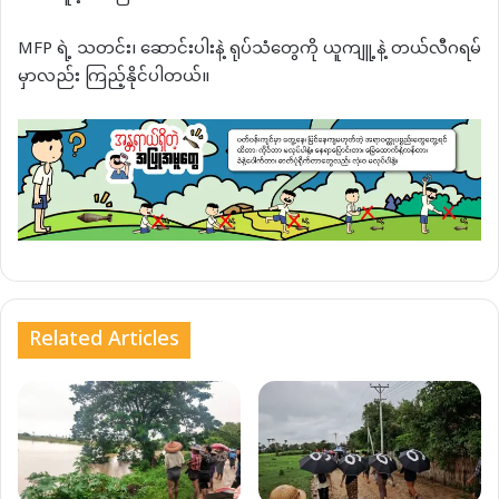
MFP ရဲ့ သတင်း၊ ဆောင်းပါးနဲ့ ရုပ်သံတွေကို ယူကျူ့နဲ့ တယ်လီဂရမ်
မှာလည်း ကြည့်နိုင်ပါတယ်။
Related Articles