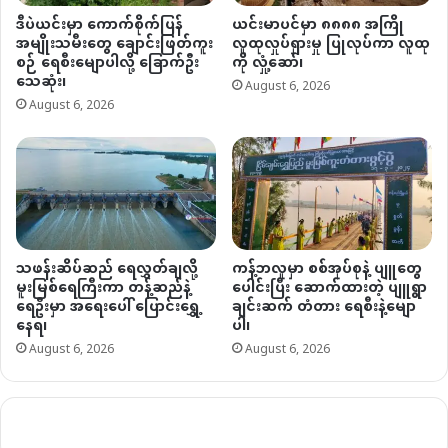
ဒီပဲယင်းမှာ ကောက်စိုက်ပြန်
ယင်းမာပင်မှာ ၈၈၈၈ အကြို
အမျိုးသမီးတွေ ချောင်းဖြတ်ကူး
လူထုလှုပ်ရှားမှု ပြုလုပ်ကာ လူထု
စဉ် ရေစီးမျောပါလို့ ခြောက်ဦး
ကို လှုံ့ဆော်၊
သေဆုံး၊
August 6, 2026
August 6, 2026
သဖန်းဆိပ်ဆည် ရေလွှတ်ချလို့
ကန့်ဘလူမှာ စစ်အုပ်စုနဲ့ ပျူတွေ
မူးမြစ်ရေကြီးကာ တန့်ဆည်နဲ့
ပေါင်းပြီး ဆောက်ထားတဲ့ ပျူရွာ
ရေဦးမှာ အရေးပေါ် ပြောင်းရွှေ့
ချင်းဆက် တံတား ရေစီးနဲ့မျော
နေရ၊
ပါ၊
August 6, 2026
August 6, 2026