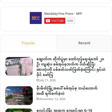
Popular
Recent
ချောက်က တိုက်ပွဲမှာ တော်လှန်ရေးရဲဘော် ၂၀
ဦး ကျဆုံး၊ စစ်အုပ်စုဘက်က ပိတ်ဆို့ပြီး
အားလုံးကို ပစ်ခတ်သတ်ဖြတ်ခဲ့ကြောင်း ရုပ်သံ
ဖိုင် ဖော်ပြ
July 11, 2026
မိုးမိတ်မြို့အပေါ် စစ်အုပ်စု ဘယ်လောက်
အထိ ရက်စက်ခဲ့လဲ
November 12, 2025
စလင်းမြို့ အထက ကျောင်းမှာ G-10