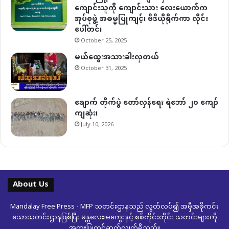
ကျောင်းသူကို ကျောင်းသား လေးယောက်က
အုပ်စုဖွဲ့ အဓမ္မပြုကျင့်၊ ဗီဒီယိုရိုက်ကာ လိုင်း
ပေါ်တင်၊
October 25, 2025
မယ်ထွေးအသားခါးလှတယ်
October 31, 2025
ချောက် တိုက်ပွဲ တော်လှန်ရေး ရဲဘော် ၂၀ ကျော်
ကျဆုံး၊
July 10, 2026
About Us
Mandalay Free Press - MFP သတင်းဌာနသည် လွတ်လပ်၍ အမှီအခိုကင်း
သောသတင်းဌာနဖြစ်ပြီး မန္တလေး၊မကွေးနှင့် စစ်ကိုင်းတိုင်း သတင်းများကို
အထူးပြုတင်ဆက်လျှက်ရှိသည်။