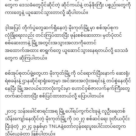
တွေက ဒေသခံတွေပိုင်ဆိုင်တဲ့ ဆိုင်ကယ်နဲ့ တန်ဖိုးကြီး ပစ္စည်းတွေကို
ကားတွေနဲ့ ယူဆောင်သွားတာလို့ ဆိုပါတယ်။
ဒ့ါအပြင် တိုက်ပွဲတွေဆက်ရှိနေတဲ့ မိုးကုတ်မြို့မှာ စစ်အုပ်စုက
လုံခြုံရေးလည်း တင်းကြပ်ထားပြီး ဖုန်းစစ်ဆေးတာ၊ မှတ်ပုံတင်
စစ်ဆေးတာနဲ့ မြို့အတွင်းအသွားအလာကိုတောင်
အထောက်အထား စာရွက်တွေ ယူဆောင်သွားနေရတယ်လို့ ဒေသခံ
တွေက ဆိုကြပါတယ်။
စစ်အုပ်စုတပ်ဖွဲ့တွေဟာ မိုးကုတ်မြို့ကို ဝင်ရောက်ပြီးနောက် ဆေးရုံ၊
ရဲစခန်းနဲ့ ဌာနဆိုင်ရာရုံးတွေမှာ အင်အားအလုံးအရင်းနဲ့ တပ်စွဲနေထိုင်
နေပြီး မြို့အလယ်ဘောလုံးကွင်းမှာ ဟောင်ဝှစ်ဇာလက်နက်ကြီးတွေ
တက်ဆင်ထားပြီး စစ်ပြင်ထားတယ်လို့ ပြောပါတယ်။
၂၀၁၄ သန်းခေါင်စာရင်းအရ မြို့ပေါ်ရပ်ကွက်ငါးခုနဲ့ လူဦးရေတစ်
သိန်းကျော်နေထိုင်တဲ့ မိုးကုတ်မြို့ကို ၁၀၂၇ စစ်ဆင်ရေး ဒုတိယပိုင်း
ပြီးခဲ့တဲ့ ၂၀၂၄ ခုနှစ်မှာ TNLAနဲ့တော်လှန်ရေးပူးပေါင်းတပ်တွေက
သိမ်းယူခဲ့တာ ဖြစ်ပါတယ်။