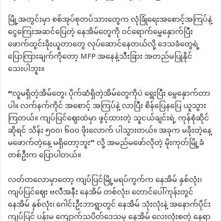
မြို့အတွင်းမှာ စစ်အုပ်စုတပ်သားတွေက လုံခြုံရေးအစောင့်အကြပ်နဲ့
ငွေကြေးအဆင်ပြေတဲ့ နေအိမ်တွေကို ဝင်ရောက်မွှေနှောက်ပြီး
ဖောက်ထွင်းခိုးယူတာတွေ လုပ်ဆောင်နေတယ်လို့ ဒေသခံတွေရဲ့
ပြောကြားချက်ကိုတော့ MFP အနေနဲ့သီးခြား အတည်မပြုနိုင်
သေးပါဘူး။
“လူမရှိတဲ့အိမ်တွေ၊ ပိုက်ဆံရှိတဲ့အိမ်တွေကိုပဲ ရွေးပြီး မွှေနှောက်တာ
ပါ။ လက်နက်ကိုင် အစောင့် အကြပ်နဲ့ လာပြီး စိန်ပြေနပြေ ယူသွား
ကြတယ်။ ကျပ်ပြင်ဈေးထဲမှာ ဖွင့်ထားတဲ့ သူငယ်ချင်းရဲ့ ကုန်စုံဆိုင်
ဆိုရင် သိန်း ၅၀၀၊ ၆၀၀ ဖိုးလောက် ပါသွားတယ်။ အခုက မခိုးတဲ့နေ့
မဖောက်တဲ့နေ့ မရှိတော့ဘူး” လို့ အမည်မဖော်လိုတဲ့ မိုးကုတ်မြို့ခံ
တစ်ဦးက ပြောပါတယ်။
လတ်တလောမှာတော့ ကျပ်ပြင်မြို့မရပ်ကွက်က နေအိမ် နှစ်လုံး၊
ကျပ်ပြင်ဈေး ဗလီအနီး နေအိမ် တစ်လုံး၊ တောင်ပေါ်ကုန်းတွင်
နေအိမ် နှစ်လုံး၊ ဂေါင်းဦးဘာရွာတွင် နေအိမ် သုံးလုံးနဲ့ အနောက်ပိုင်း
ကျပ်ပြင် ပန်းမ ကျောက်သပိတ်ဒေသမှ နေအိမ် လေးလုံးစတဲ့ နေရာ