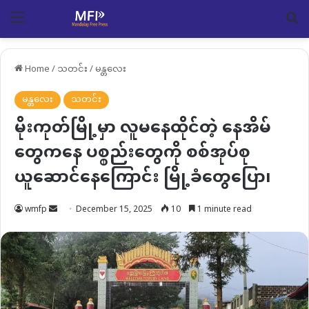
Menu
Se
Home
/
သတင်း
/
မန္တလေး
မန္တလေး
သတင်း
မိုးကုတ်မြို့မှာ လူမနေထိုင်တဲ့ နေအိမ်
တွေကနေ ပစ္စည်းတွေကို စစ်အုပ်စု
ယူဆောင်နေကြောင်း မြို့ခံတွေပြော၊
Send
wmfp
December 15, 2025
10
1 minute read
an
email