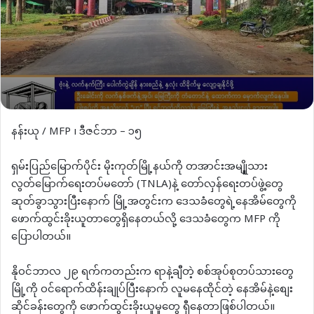
နန်းယု / MFP ၊ ဒီဇင်ဘာ – ၁၅
ရှမ်းပြည်မြောက်ပိုင်း မိုးကုတ်မြို့နယ်ကို တအာင်းအမျိုူသား
လွတ်မြောက်ရေးတပ်မတော် (TNLA)နဲ့ တော်လှန်ရေးတပ်ဖွဲ့တွေ
ဆုတ်ခွာသွားပြီးနောက် မြို့အတွင်းက ဒေသခံတွေရဲ့နေအိမ်တွေကို
ဖောက်ထွင်းခိုးယူတာတွေရှိနေတယ်လို့ ဒေသခံတွေက MFP ကို
ပြောပါတယ်။
နိုဝင်ဘာလ ၂၉ ရက်ကတည်းက ရာနဲ့ချီတဲ့ စစ်အုပ်စုတပ်သားတွေ
မြို့ကို ၀င်ရောက်ထိန်းချုပ်ပြီးနောက် လူမနေထိုင်တဲ့ နေအိမ်နဲ့စျေး
ဆိုင်ခန်းတွေကို ဖောက်ထွင်းခိုးယူမှုတွေ ရှီနေတာဖြစ်ပါတယ်။