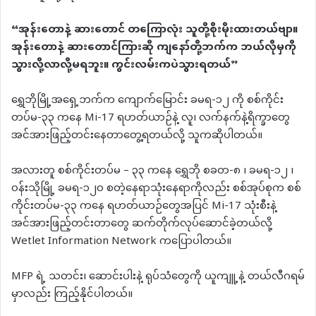
“အုန်းတောနဲ့ ဆားတောင် တကြောလုံး သူတို့စိုးမိုးထားတယ်ဗျာ။
အုန်းတောနဲ့ ဆားတောင်ကြားဆို ကျနော်တို့ဘက်က ဘယ်လိုမှကို
သွားလို့လာလို့မရဘူး။ ကွင်းလမ်းကပဲသွားရတယ်”
ရွှေဘိုမြို့အရှေ့ဘက်က ကျောက်မြောင်း ခမရ-၁၂ ကို စစ်ကိုင်း
တပ်မ-၃၃ ကနေ Mi-17 ရဟတ်ယာဉ်နဲ့ လူ၊ လက်နက်နဲ့ရိက္ခာတွေ
အင်အားဖြည့်တင်းနေတာတွေ့ရတယ်လို့ သူကဆိုပါတယ်။
အလားတူ စစ်ကိုင်းတပ်မ – ၃၃ ကနေ ရွှေဘို စခတ-၈ ၊ ခမရ-၁၂ ၊
ဝန်းသိုမြို့ ခမရ-၁၂၀ စတဲ့နေရာသုံးနေရာကိုလည်း စစ်အုပ်စုက စစ်
ကိုင်းတပ်မ-၃၃ ကနေ ရဟတ်ယာဉ်တွေအပြင် Mi-17 သုံးစီးနဲ့
အင်အားဖြည့်တင်းတာတွေ ဆက်တိုက်လုပ်ဆောင်ခဲ့တယ်လို့
Wetlet Information Network ကပြောပါတယ်။
MFP ရဲ့ သတင်း၊ ဆောင်းပါးနဲ့ ရုပ်သံတွေကို ယူကျူ့နဲ့ တယ်လီဂရမ်
မှာလည်း ကြည့်နိုင်ပါတယ်။