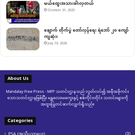
မယ်ထွေးအသားခါးလှတယ်
October 31, 2025
ချောက် တိုက်ပွဲ တော်လှန်ရေး ရဲဘော် ၂၀ ကျော်
ကျဆုံး၊
July 10, 2026
About Us
Mandalay Free Press - MFP သတင်းဌာနသည် လွတ်လပ်၍ အမှီအခိုကင်း
သောသတင်းဌာနဖြစ်ပြီး မန္တလေး၊မကွေးနှင့် စစ်ကိုင်းတိုင်း သတင်းများကို
အထူးပြုတင်ဆက်လျှက်ရှိသည်။
Categories
(3)
PSA (အသိပညာပေး)