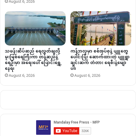
August 6, 2026
သဖန်းဆိပ်ဆည် ရေလွှတ်ချလို့
ကန့်ဘလူမှာ စစ်အုပ်စုနဲ့ ပျူတွေ
မူးမြစ်ရေကြီးကာ တန့်ဆည်နဲ့
ပေါင်းပြီး ဆောက်ထားတဲ့ ပျူရွာ
ရေဦးမှာ အရေးပေါ် ပြောင်းရွှေ့
ချင်းဆက် တံတား ရေစီးနဲ့မျော
နေရ၊
ပါ၊
August 6, 2026
August 6, 2026