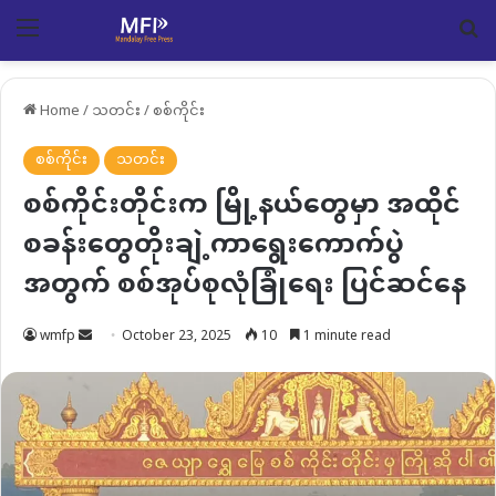
Menu
Se
Home
/
သတင်း
/
စစ်ကိုင်း
စစ်ကိုင်း
သတင်း
စစ်ကိုင်းတိုင်းက မြို့နယ်တွေမှာ အထိုင်
စခန်းတွေတိုးချဲ့ကာရွေးကောက်ပွဲ
အတွက် စစ်အုပ်စုလုံခြုံရေး ပြင်ဆင်နေ
Send
wmfp
October 23, 2025
10
1 minute read
an
email