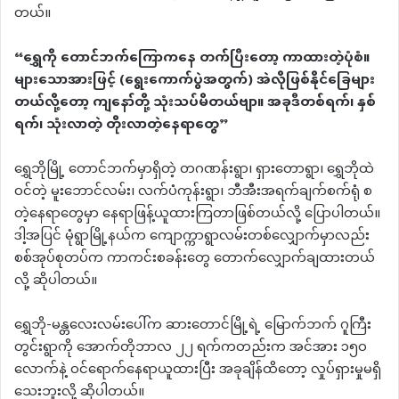
တယ်။
“ရွှေကို တောင်ဘက်ကြောကနေ တက်ပြီးတော့ ကာထားတဲ့ပုံစံ။
များသောအားဖြင့် (ရွေးကောက်ပွဲအတွက်) အဲလိုဖြစ်နိုင်ခြေများ
တယ်လို့တော့ ကျနော်တို့ သုံးသပ်မိတယ်ဗျာ။ အခုဒီတစ်ရက်၊ နှစ်
ရက်၊ သုံးလာတဲ့ တိုးလာတဲ့နေရာတွေ”
ရွှေဘိုမြို့ တောင်ဘက်မှာရှိတဲ့ တဂဏန်းရွာ၊ ရှားတောရွာ၊ ရွှေဘိုထဲ
ဝင်တဲ့ မူးဘောင်လမ်း၊ လက်ပံကုန်းရွာ၊ ဘီအီးအရက်ချက်စက်ရုံ စ
တဲ့နေရာတွေမှာ နေရာဖြန့်ယူထားကြတာဖြစ်တယ်လို့ ပြောပါတယ်။
ဒါ့အပြင် မုံရွာမြို့နယ်က ကျောက္ကာရွာလမ်းတစ်လျှောက်မှာလည်း
စစ်အုပ်စုတပ်က ကာကင်းစခန်းတွေ တောက်လျှောက်ချထားတယ်
လို့ ဆိုပါတယ်။
ရွှေဘို-မန္တလေးလမ်းပေါ်က ဆားတောင်မြို့ရဲ့ မြောက်ဘက် ဂူကြီး
တွင်းရွာကို အောက်တိုဘာလ ၂၂ ရက်ကတည်းက အင်အား ၁၅၀
လောက်နဲ့ ဝင်ရောက်နေရာယူထားပြီး အခုချိန်ထိတော့ လှုပ်ရှားမှုမရှိ
သေးဘူးလို့ ဆိုပါတယ်။