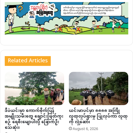
Related Articles
ဒီပဲယင်းမှာ ကောက်စိုက်ပြန်
ယင်းမာပင်မှာ ၈၈၈၈ အကြို
အမျိုးသမီးတွေ ချောင်းဖြတ်ကူး
လူထုလှုပ်ရှားမှု ပြုလုပ်ကာ လူထု
စဉ် ရေစီးမျောပါလို့ ခြောက်ဦး
ကို လှုံ့ဆော်၊
သေဆုံး၊
August 6, 2026