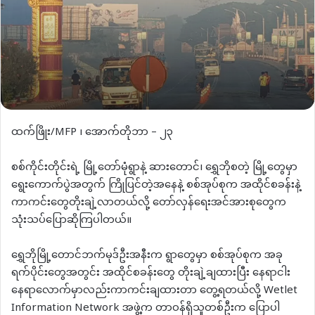
ထက်ဖြိုး/MFP ၊ အောက်တိုဘာ – ၂၃
စစ်ကိုင်းတိုင်းရဲ့ မြို့တော်မုံရွာနဲ့ ဆားတောင်၊ ရွှေဘိုစတဲ့ မြို့တွေမှာ
ရွေးကောက်ပွဲအတွက် ကြိုပြင်တဲ့အနေနဲ့ စစ်အုပ်စုက အထိုင်စခန်းနဲ့
ကာကင်းတွေတိုးချဲ့လာတယ်လို့ တော်လှန်ရေးအင်အားစုတွေက
သုံးသပ်ပြောဆိုကြပါတယ်။
ရွှေဘိုမြို့တောင်ဘက်မုဒ်ဦးအနီးက ရွာတွေမှာ စစ်အုပ်စုက အခု
ရက်ပိုင်းတွေအတွင်း အထိုင်စခန်းတွေ တိုးချဲ့ချထားပြီး နေရာငါး
နေရာလောက်မှာလည်းကာကင်းချထားတာ တွေ့ရတယ်လို့ Wetlet
Information Network အဖွဲ့က တာဝန်ရှိသူတစ်ဦးက ပြောပါ