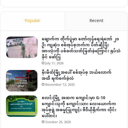
Popular
Recent
ချောက်က တိုက်ပွဲမှာ တော်လှန်ရေးရဲဘော် ၂၀
ဦး ကျဆုံး၊ စစ်အုပ်စုဘက်က ပိတ်ဆို့ပြီး
အားလုံးကို ပစ်ခတ်သတ်ဖြတ်ခဲ့ကြောင်း ရုပ်သံ
ဖိုင် ဖော်ပြ
July 11, 2026
မိုးမိတ်မြို့အပေါ် စစ်အုပ်စု ဘယ်လောက်
အထိ ရက်စက်ခဲ့လဲ
November 12, 2025
စလင်းမြို့ အထက ကျောင်းမှာ G-10
ကျောင်းသူကို ကျောင်းသား လေးယောက်က
အုပ်စုဖွဲ့ အဓမ္မပြုကျင့်၊ ဗီဒီယိုရိုက်ကာ လိုင်း
ပေါ်တင်၊
October 25, 2025