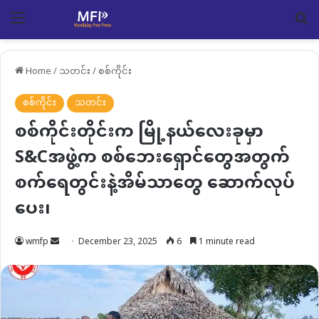
Menu
Se
Home
/
သတင်း
/
စစ်ကိုင်း
စစ်ကိုင်း
သတင်း
စစ်ကိုင်းတိုင်းက မြို့နယ်လေးခုမှာ
S&Cအဖွဲ့က စစ်ဘေးရှောင်တွေအတွက်
စက်ရေတွင်းနဲ့အိမ်သာတွေ ဆောက်လုပ်
ပေး၊
Send
wmfp
December 23, 2025
6
1 minute read
an
email