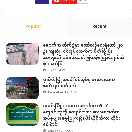
Popular
Recent
ချောက်က တိုက်ပွဲမှာ တော်လှန်ရေးရဲဘော် ၂၀
ဦး ကျဆုံး၊ စစ်အုပ်စုဘက်က ပိတ်ဆို့ပြီး
အားလုံးကို ပစ်ခတ်သတ်ဖြတ်ခဲ့ကြောင်း ရုပ်သံ
ဖိုင် ဖော်ပြ
July 11, 2026
မိုးမိတ်မြို့အပေါ် စစ်အုပ်စု ဘယ်လောက်
အထိ ရက်စက်ခဲ့လဲ
November 12, 2025
စလင်းမြို့ အထက ကျောင်းမှာ G-10
ကျောင်းသူကို ကျောင်းသား လေးယောက်က
အုပ်စုဖွဲ့ အဓမ္မပြုကျင့်၊ ဗီဒီယိုရိုက်ကာ လိုင်း
ပေါ်တင်၊
October 25, 2025