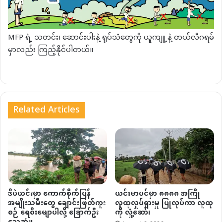
MFP ရဲ့ သတင်း၊ ဆောင်းပါးနဲ့ ရုပ်သံတွေကို ယူကျူ့နဲ့ တယ်လီဂရမ်
မှာလည်း ကြည့်နိုင်ပါတယ်။
Related Articles
ဒီပဲယင်းမှာ ကောက်စိုက်ပြန်
ယင်းမာပင်မှာ ၈၈၈၈ အကြို
အမျိုးသမီးတွေ ချောင်းဖြတ်ကူး
လူထုလှုပ်ရှားမှု ပြုလုပ်ကာ လူထု
စဉ် ရေစီးမျောပါလို့ ခြောက်ဦး
ကို လှုံ့ဆော်၊