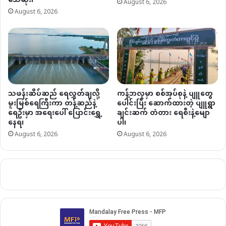
သေဆုံး၊
August 6, 2026
August 6, 2026
သဖန်းဆိပ်ဆည် ရေလွှတ်ချလို့
ကန့်ဘလူမှာ စစ်အုပ်စုနဲ့ ပျူတွေ
မူးမြစ်ရေကြီးကာ တန့်ဆည်နဲ့
ပေါင်းပြီး ဆောက်ထားတဲ့ ပျူရွာ
ရေဦးမှာ အရေးပေါ် ပြောင်းရွှေ့
ချင်းဆက် တံတား ရေစီးနဲ့မျော
နေရ၊
ပါ၊
August 6, 2026
August 6, 2026