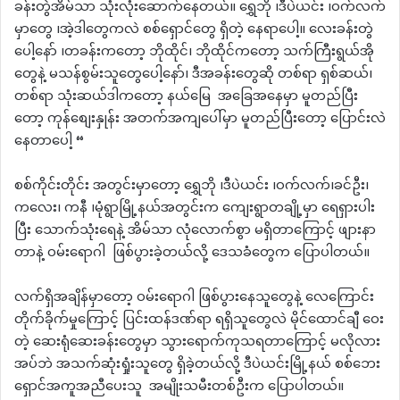
ခန်းတွဲအိမ်သာ သုံးလုံးဆောက်နေတယ်။ ရွှေဘို ၊ဒီပဲယင်း ၊ဝက်လက်
မှာတွေ ၊အဲ့ဒါတွေကလဲ စစ်ရှောင်တွေ ရှိတဲ့ နေရာပေါ့။ လေးခန်းတွဲ
ပေါ့နော် ၊တခန်းကတော့ ဘိုထိုင်၊ ဘိုထိုင်ကတော့ သက်ကြီးရွယ်အို
တွေနဲ့ မသန်စွမ်းသူတွေပေါ့နော်၊ ဒီအခန်းတွေဆို တစ်ရာ ရှစ်ဆယ်၊
တစ်ရာ သုံးဆယ်ဒါကတော့ နယ်မြေ အခြေအနေမှာ မူတည်ပြီး
တော့ ကုန်စျေးနှုန်း အတက်အကျပေါ်မှာ မူတည်ပြီးတော့ ပြောင်းလဲ
နေတာပေါ့ “
စစ်ကိုင်းတိုင်း အတွင်းမှာတော့ ရွှေဘို ၊ဒီပဲယင်း ၊ဝက်လက်၊ခင်ဦး၊
ကလေး၊ ကနီ ၊မုံရွာမြို့နယ်အတွင်းက ကျေးရွာတချို့မှာ ရေရှားပါး
ပြီး သောက်သုံးရေနဲ့ အိမ်သာ လုံလောက်စွာ မရှိတာကြောင့် ဖျားနာ
တာနဲ့ ဝမ်း‌ရောဂါ ဖြစ်ပွားခဲ့တယ်လို့ ဒေသခံတွေက ပြောပါတယ်။
လက်ရှိအချိန်မှာတော့ ဝမ်းရောဂါ ဖြစ်ပွားနေသူတွေနဲ့ လေကြောင်း
တိုက်ခိုက်မှုကြောင့် ပြင်းထန်ဒဏ်ရာ ရရှိသူတွေလဲ မိုင်ထောင်ချီ ဝေး
တဲ့ ဆေးရုံဆေးခန်းတွေမှာ သွားရောက်ကုသရတာကြောင့် မလိုလား
အပ်ဘဲ အသက်ဆုံးရှုံးသူတွေ ရှိခဲ့တယ်လို့ ဒီပဲယင်းမြို့နယ် စစ်ဘေး
ရှောင်အကူအညီပေးသူ အမျိုးသမီးတစ်ဦးက ပြောပါတယ်။