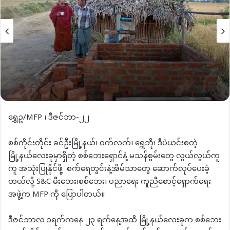
ရွှေဥ/MFP ၊ ဒီဇင်ဘာ-၂၂
စစ်ကိုင်းတိုင်း ခင်ဦးမြို့နယ်၊ ဝက်လက်၊ ရွှေဘို၊ ဒီပဲယင်းစတဲ့
မြို့နယ်လေးခုမှာရှိတဲ့ စစ်ဘေးရှောင်နဲ့ မသန်စွမ်းတွေ လွယ်လွယ်ကူ
ကူ အသုံးပြုနိုင်ဖို့ စက်ရေတွင်းနဲ့အိမ်သာတွေ ဆောက်လုပ်ပေးခဲ့
တယ်လို့ S&C မီးဘေး၊စစ်ဘေး၊ ပညာရေး ကူညီစောင့်ရှောက်ရေး
အဖွဲ့က MFP ကို ပြောပါတယ်။
ဒီဇင်ဘာလ ၁ရက်ကနေ ၂၃ ရက်နေ့အထိ မြို့နယ်လေးခုက စစ်ဘေး