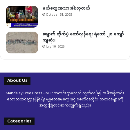
မယ်ထွေးအသားခါးလှတယ်
October 31, 2025
ချောက် တိုက်ပွဲ တော်လှန်ရေး ရဲဘော် ၂၀ ကျော်
ကျဆုံး၊
July 10, 2026
About Us
Mandalay Free Press - MFP သတင်းဌာနသည် လွတ်လပ်၍ အမှီအခိုကင်း
သောသတင်းဌာနဖြစ်ပြီး မန္တလေး၊မကွေးနှင့် စစ်ကိုင်းတိုင်း သတင်းများကို
အထူးပြုတင်ဆက်လျှက်ရှိသည်။
Categories