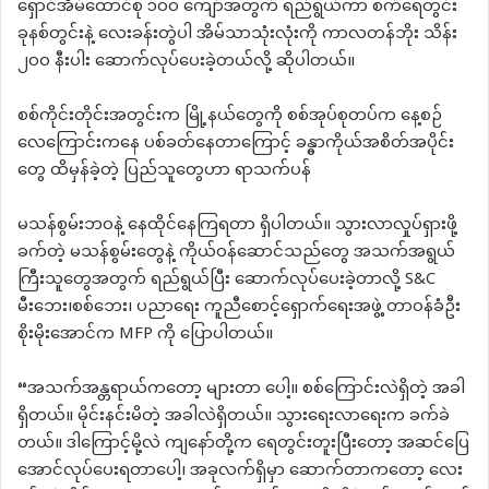
ရှောင်အိမ်ထောင်စု ၁၀၀ ကျော်အတွက် ရည်ရွယ်ကာ စက်ရေတွင်း
ခုနစ်တွင်းနဲ့ လေးခန်းတွဲပါ အိမ်သာသုံးလုံးကို ကာလတန်ဘိုး သိန်း
၂၀၀ နီးပါး ဆောက်လုပ်ပေးခဲ့တယ်လို့ ဆိုပါတယ်။
စစ်ကိုင်းတိုင်းအတွင်းက မြို့နယ်တွေကို စစ်အုပ်စုတပ်က နေ့စဉ်
လေကြောင်းကနေ ပစ်ခတ်နေတာကြောင့် ခန္ဓာကိုယ်အစိတ်အပိုင်း
တွေ ထိမှန်ခဲ့တဲ့ ပြည်သူတွေဟာ ရာသက်ပန်
မသန်စွမ်းဘ၀နဲ့ နေထိုင်နေကြရတာ ရှိပါတယ်။ သွားလာလှုပ်ရှားဖို့
ခက်တဲ့ မသန်စွမ်းတွေနဲ့ ကိုယ်ဝန်ဆောင်သည်တွေ အသက်အရွယ်
ကြီးသူတွေအတွက် ရည်ရွယ်ပြီး ဆောက်လုပ်ပေးခဲ့တာလို့ S&C
မီးဘေး၊စစ်ဘေး၊ ပညာရေး ကူညီစောင့်ရှောက်ရေးအဖွဲ့ တာဝန်ခံဦး
စိုးမိုးအောင်က MFP ကို ပြောပါတယ်။
“အသက်အန္တရာယ်ကတော့ များတာ ပေါ့။ စစ်ကြောင်းလဲရှိတဲ့ အခါ
ရှိတယ်။ မိုင်းနင်းမိတဲ့ အခါလဲရှိတယ်။ သွားရေးလာရေးက ခက်ခဲ
တယ်။ ဒါကြောင့်မို့လဲ ကျနော်တို့က ရေတွင်းတူးပြီးတော့ အဆင်ပြေ
အောင်လုပ်ပေးရတာပေါ့၊ အခုလက်ရှိမှာ ဆောက်တာကတော့ လေး