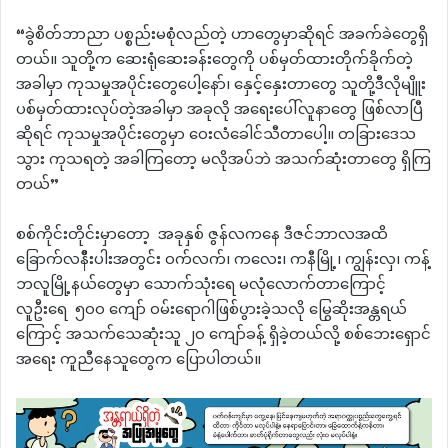
“ခွဲစိတ်ဘာညာ ပစ္စည်းမစုံလည်တဲ့ ဟာတွေမှာဆိုရင် အခက်ခဲတွေရှိ
တယ်။ သူတို့က ဆေးရုံဆေးခန်းတွေကို ပစ်မှတ်ထားတိုက်ခိုက်တဲ့
အခါမှာ ကုသမှုအပိုင်းတွေပေါ့နော်၊ နှေင့်နှေးတာတွေ သူတို့ဒီလိုမျိူး
ပစ်မှတ်ထားလုပ်တဲ့အခါမှာ အခုလို အရေးပေါ်လူနာတွေ ဖြစ်လာပြီ
ဆိုရင် ကုသမှုအပိုင်းတွေမှာ ဝေးလံခေါင်သီတာပေါ့။ တခြားဒေသ
သွား ကုသရတဲ့ အခါကြတော့ မလိုအပ်ဘဲ အသက်ဆုံးတာ‌တွေ ရှိကြ
တယ်”
စစ်ကိုင်းတိုင်းမှာတော့ အခုနှစ် ဇွန်လကနေ ဒီဇင်ဘာလအထိ
ခြောက်လနိီးပါးအတွင်း ဝက်လက်၊ ကလေး၊ ကနီမြို့၊ ကျွန်းလှ၊ ကန့်
ဘလူမြို့နယ်တွေမှာ သောက်သုံးရေ မလုံလောက်တာကြောင့်
လူဦးရေ ၅၀၀ ကျော် ဝမ်းရောဂါဖြစ်ပွားခဲ့သလို မြွေဆိုးအန္တရယ်
ကြောင့် အသက်သေဆုံးသူ ၂၀ ကျော်ခန့် ရှိခဲ့တယ်လို့ စစ်ဘေးရှောင်
အရေး ကူညီနေသူတွေက ပြောပါတယ်။