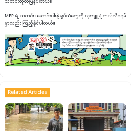
သတင်းထုတ်ပြန်ပါတယ်။
MFP ရဲ့ သတင်း၊ ဆောင်းပါးနဲ့ ရုပ်သံတွေကို ယူကျူ့နဲ့ တယ်လီဂရမ်
မှာလည်း ကြည့်နိုင်ပါတယ်။
Related Articles