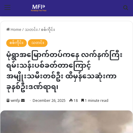
Menu
Se
Home
/
သတင်း
/
စစ်ကိုင်း
စစ်ကိုင်း
သတင်း
မုံရွာအမြောက်တပ်ကနေ လက်နက်ကြီး
ရမ်းသန်းပစ်ခတ်တာကြောင့်
အမျိုးသမီးတစ်ဦး ထိမှန်သေဆုံးကာ
ခုနစ်ဦးဒဏ်ရာရ၊
Send
wmfp
December 26, 2025
18
1 minute read
an
email