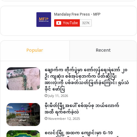
Popular
Recent
ချောက်က တိုက်ပွဲမှာ တော်လှန်ရေးရဲဘော် ၂၀
ဦး ကျဆုံး၊ စစ်အုပ်စုဘက်က ပိတ်ဆို့ပြီး
အားလုံးကို ပစ်ခတ်သတ်ဖြတ်ခဲ့ကြောင်း ရုပ်သံ
ဖိုင် ဖော်ပြ
July 11, 2026
မိုးမိတ်မြို့အပေါ် စစ်အုပ်စု ဘယ်လောက်
အထိ ရက်စက်ခဲ့လဲ
November 12, 2025
စလင်းမြို့ အထက ကျောင်းမှာ G-10