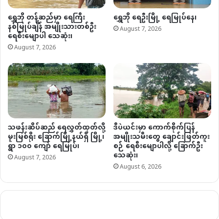
ရွှေဘို တန့်ဆည်မှာ ရေကြီး
ရွှေဘို ရေဦးမြို့ ရေမြုပ်နေ၊
နစ်မြုပ်ချိန် အမျိုးသားတစ်ဦး
August 7, 2026
ရေစီးမျောပါ သေဆုံး၊
August 7, 2026
သဖန်းဆိပ်ဆည် ရေလွှတ်ထုတ်လို့
ဒီပဲယင်းမှာ ကောက်စိုက်ပြန်
မူးမြစ်ရိုး ခြောက်မြို့နယ်ရှိ မြို့၊
အမျိုးသမီးတွေ ချောင်းဖြတ်ကူး
ရွာ ၁၀၀ ကျော် ရေမြုပ်၊
စဉ် ရေစီးမျောပါလို့ ခြောက်ဦး
သေဆုံး၊
August 7, 2026
August 6, 2026