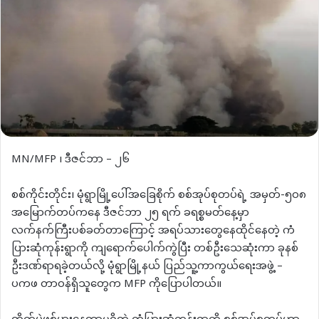
MN/MFP ၊ ဒီဇင်ဘာ – ၂၆
စစ်ကိုင်းတိုင်း၊ မုံရွာမြို့ပေါ်အခြေစိုက် စစ်အုပ်စုတပ်ရဲ့ အမှတ်-၅၀၈
အမြောက်တပ်ကနေ ဒီဇင်ဘာ ၂၅ ရက် ခရစ္စမတ်နေ့မှာ
လက်နက်ကြီးပစ်ခတ်တာကြောင့် အရပ်သားတွေနေထိုင်နေတဲ့ ကံ
ပြားဆုံကုန်းရွာကို ကျရောက်ပေါက်ကွဲပြီး တစ်ဦးသေဆုံးကာ ခုနစ်
ဦးဒဏ်ရာရခဲ့တယ်လို့ မုံရွာမြို့နယ် ပြည်သူ့ကာကွယ်ရေးအဖွဲ့ –
ပကဖ တာဝန်ရှိသူတွေက MFP ကိုပြောပါတယ်။