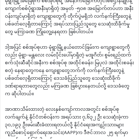
မုံရွာမြို့အခြေစိုက် စစ်အုပ်စုရဲ့ အနောက်မြောက်တိုင်းစစ်ဌာနချုပ်နဲ့
ကျောက်စစ်ပုံရွာအနီးမှာရှိတဲ့ အမှတ် -၅၀၈ အမြောက်တပ်ဟာ အနီး
ဝန်းကျင်မှာရှိတဲ့ ကျေးရွာတွေကို တိုက်ပွဲမရှိဘဲ လက်နက်ကြီးတွေနဲ့
ပစ်ခတ်လေ့ရှိတာကြောင့် အရပ်သားပြည်သူတွေ သေဆုံးထိခိုက်မှု
တွေ မကြာခဏ ကြုံတွေ့နေရတာ ဖြစ်ပါတယ်။
ဒါ့အပြင် စစ်အုပ်စုဟာ မုံရွာမြို့နယ်တောင်ခြမ်းက ကျေးရွာတွေကို
လည်း မုံရွာ-မန္တလေး လမ်းပိုင်းပေါ်မှာရှိတဲ့ မအူဂိတ်၊ စွမ်းရည်ထက်
စက်သုံးဆီဆိုင်အနီးက စစ်အုပ်စု အထိုင်စခန်း၊ မြပုလဲ အထိုင်းစခန်း
စတဲ့ နေရာတွေကနေ ကျေးရွာတွေဘက်ကို လက်နက်ကြီးတွေနဲ့
ပစ်ခတ်လေ့ရှိတာကြောင့် ဒေသခံပြည်သူတွေ သေဆုံးထိခိုက်
ဒဏ်ရာရတာတွေလည်း မကြခဏ ဖြစ်ပွားနေတယ်လို့ ဒေသခံတွေ
က ဆိုပါတယ်။
အာဏာသိမ်းထားတဲ့ လေးနှစ်ကျော်ကာလအတွင်း စစ်အုပ်စု
လက်ချက်နဲ့ နိုင်ငံတစ်ဝန်းက အရပ်သား ၇,၆၃၂ ဦး သေဆုံးခဲ့ကာ
၃၀,၁၉၃ ဦးဖမ်းဆီးခံထားရတယ်လို့ နိုင်ငံရေးအကျဉ်းသားများ
ကူညီစောင့်ရှောက်ရေးအသင်း(AAPP)က ဒီဇင်ဘာလ ၂၅ ရက်မှာ