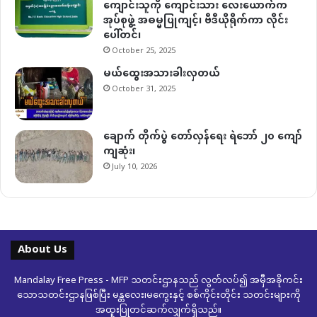
ကျောင်းသူကို ကျောင်းသား လေးယောက်က
အုပ်စုဖွဲ့ အဓမ္မပြုကျင့်၊ ဗီဒီယိုရိုက်ကာ လိုင်း
ပေါ်တင်၊
October 25, 2025
မယ်ထွေးအသားခါးလှတယ်
October 31, 2025
ချောက် တိုက်ပွဲ တော်လှန်ရေး ရဲဘော် ၂၀ ကျော်
ကျဆုံး၊
July 10, 2026
About Us
Mandalay Free Press - MFP သတင်းဌာနသည် လွတ်လပ်၍ အမှီအခိုကင်း
သောသတင်းဌာနဖြစ်ပြီး မန္တလေး၊မကွေးနှင့် စစ်ကိုင်းတိုင်း သတင်းများကို
အထူးပြုတင်ဆက်လျှက်ရှိသည်။