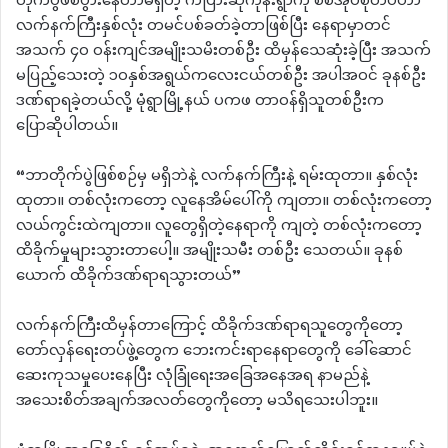
တိုက်ပွဲဖစ်ပွားနေတာမရှိတဲ့ ကံပြားဆုံကုန်းရွာကို စစ်အုပ်စုတပ်ဟာ
လက်နက်ကြီးနှစ်လုံး တမင်ပစ်ခတ်ခဲ့တာဖြစ်ပြီး နေရာမှာတင်
အသက် ၄၀ ဝန်းကျင်အမျိုးသမိးတစ်ဦး ထိမှန်သေဆုံးခဲ့ပြီး အသက်
မပြည့်သေးတဲ့ ၁၀နှစ်အရွယ်ကလေးငယ်တစ်ဦး အပါအဝင် ခုနစ်ဦး
ဒဏ်ရာရခဲ့တယ်လို့ မုံရွာမြို့နယ် ပကဖ တာဝန်ရှိသူတစ်ဦးက
ပြောဆိုပါတယ်။
“ဘာတိုက်ပွဲဖြစ်စဉ်မှ မရှိဘဲနဲ့ လက်နက်ကြီးနဲ့ ရမ်းထုတာ။ နှစ်လုံး
ထုတာ။ တစ်လုံးကတော့ လူနေအိမ်ပေါ်ကို ကျတာ။ တစ်လုံးကတော့
လယ်ကွင်းထဲကျတာ။ လူတွေရှိတဲ့နေရာကို ကျတဲ့ တစ်လုံးကတော့
ထိခိုက်မှုများသွားတာပေါ့။ အမျိုးသမီး တစ်ဦး သေတယ်။ ခုနစ်
ယောက် ထိခိုက်ဒဏ်ရာရသွားတယ်”
လက်နက်ကြီးထိမှန်တာကြောင့် ထိခိုက်ဒဏ်ရာရသူတွေကိုတော့
တော်လှန်ရေးတပ်ဖွဲ့တွေက ဘေးကင်းရာနေရာတွေကို ခေါ်ဆောင်
ဆေးကုသမှုပေးနေပြီး လုံခြုံရေးအခြေအနေအရ နာမည်နဲ့
အသေးစိတ်အချက်အလတ်တွေကိုတော့ မသိရသေးပါဘူး။