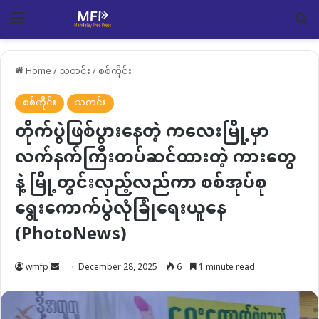
Menu
Se
Home
/
သတင်း
/
စစ်ကိုင်း
စစ်ကိုင်း
သတင်း
တိုက်ပွဲဖြစ်ပွားနေတဲ့ ကလေးမြို့မှာ
လက်နက်ကြီးတပ်ဆင်ထားတဲ့ ကားတွေ
နဲ့ မြို့တွင်းလှည့်လည်ကာ စစ်အုပ်စု
ရွေးကောက်ပွဲလုံခြုံရေးယူနေ
(PhotoNews)
Send
wmfp
December 28, 2025
6
1 minute read
an
email