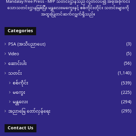
Mandalay Free Press - MFP သတင်းဌာနသည် လွတ်လပ်၍ အမှီအခိုကင်း
သောသတင်းဌာနဖြစ်ပြီး မန္တလေး၊မကွေးနှင့် စစ်ကိုင်းတိုင်း သတင်းများကို
အထူးပြုတင်ဆက်လျှက်ရှိသည်။
Categories
(3)
PSA (အသိပညာပေး)
(5)
Video
(56)
ဆောင်းပါး
(1,140)
သတင်း
စစ်ကိုင်း
(539)
မကွေး
(225)
မန္တလေး
(294)
(295)
အညာမြေ တော်လှန်ရေး
Contact Us