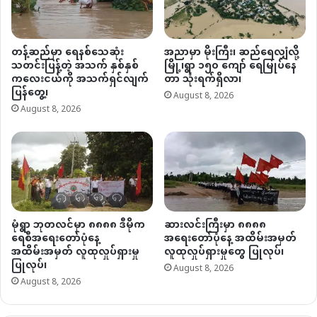
တန့်ဆည်မှာ ရေနစ်သေဆုံး
အညာမှာ မိုးကြီး၊ ဆည်ရေလျှံလို့
သတင်းပြန့်တဲ့ အသက် နှစ်နှစ်
မြို့၊ရွာ ၁၅၀ ကျော် ရေမြုပ်နေ
ကလေးငယ်ကို အသက်ရှင်လျက်
တာ သုံးရက်ရှိလာ၊
ပြန်တွေ့၊
August 8, 2026
August 8, 2026
မုံရွာ ဘုတလင်မှာ ၈၈၈၈ ဒီမိုက
ဆားလင်းကြီးမှာ ၈၈၈၈
ရေစီအရေးတော်ပုံနေ့
အရေးတော်ပုံနေ့ အထိမ်းအမှတ်
အထိမ်းအမှတ် လူထုလှုပ်ရှားမှု
လူထုလှုပ်ရှားမှုတွေ ပြုလုပ်၊
ပြုလုပ်၊
August 8, 2026
August 8, 2026