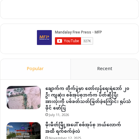
Popular
Recent
ချောက်က တိုက်ပွဲမှာ တော်လှန်ရေးရဲဘော် ၂၀
ဦး ကျဆုံး၊ စစ်အုပ်စုဘက်က ပိတ်ဆို့ပြီး
အားလုံးကို ပစ်ခတ်သတ်ဖြတ်ခဲ့ကြောင်း ရုပ်သံ
ဖိုင် ဖော်ပြ
July 11, 2026
မိုးမိတ်မြို့အပေါ် စစ်အုပ်စု ဘယ်လောက်
အထိ ရက်စက်ခဲ့လဲ
November 12, 2025