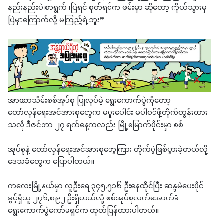
နည်းနည်းပဲ၊စာရွက် ၊ပြဲရင် စုတ်ရင်က ဖမ်းမှာ ဆိုတော့ ကိုယ်သွားမှ
ပြဲမှာကြောက်လို့ မကြည့်ရဲ့ဘူး”
အာဏာသိမ်းစစ်အုပ်စု ပြုလုပ်မဲ့ ရွေးကောက်ပွဲကိုတော့
တော်လှန်ရေးအင်အားစုတွေက မပူးပေါင်း မပါဝင်ဖို့တိုက်တွန်းထား
သလို ဒီဇင်ဘာ ၂၇ ရက်နေ့ကလည်း မြို့မြောက်ပိုင်းမှာ စစ်
အုပ်စုနဲ့ တော်လှန်ရေးအင်အားစုတွေကြား တိုက်ပွဲဖြစ်ပွားခဲ့တယ်လို့
ဒေသခံတွေက ပြောပါတယ်။
ကလေးမြို့နယ်မှာ လူဦးရေ ၃၄၅,၅၁၆ ဦးနေထိုင်ပြီး ဆန္ဒမဲပေးပိုင်
ခွင့်ရှိသူ ၂၇၆,၈၉၂ ဦးရှိတယ်လို့ စစ်အုပ်စုလက်အောက်ခံ
ရွေးကောက်ပွဲကော်မရှင်က ထုတ်ပြန်ထားပါတယ်။