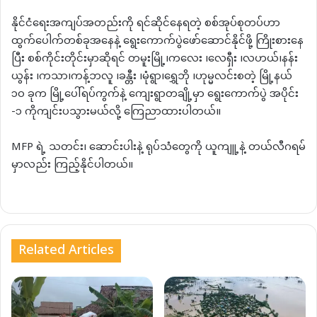
နိုင်ငံရေးအကျပ်အတည်းကို ရင်ဆိုင်နေရတဲ့ စစ်အုပ်စုတပ်ဟာ
ထွက်ပေါက်တစ်ခုအနေနဲ့ ရွေးကောက်ပွဲဖော်ဆောင်နိုင်ဖို့ ကြိုးစားနေ
ပြီး စစ်ကိုင်းတိုင်းမှာဆိုရင် တမူးမြို့၊ကလေး ၊လေရှီး ၊လဟယ်၊နန်း
ယွန်း ၊ကသာ၊ကန့်ဘလူ ၊ခန္တီး ၊မုံရွာ၊ရွှေဘို ၊ဟုမ္မလင်းစတဲ့ မြို့နယ်
၁၀ ခုက မြို့ပေါ်ရပ်ကွက်နဲ့ ကျေးရွာတချို့မှာ ရွေးကောက်ပွဲ အပိုင်း
-၁ ကိုကျင်းပသွားမယ်လို့ ကြေညာထားပါတယ်။
MFP ရဲ့ သတင်း၊ ဆောင်းပါးနဲ့ ရုပ်သံတွေကို ယူကျူ့နဲ့ တယ်လီဂရမ်
မှာလည်း ကြည့်နိုင်ပါတယ်။
Related Articles