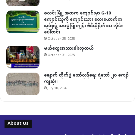
စလင်းမြို့ အထက ကျောင်းမှာ G-10
ကျောင်းသူကို ကျောင်းသား လေးယောက်က
အုပ်စုဖွဲ့ အဓမ္မပြုကျင့်၊ ဗီဒီယိုရိုက်ကာ လိုင်း
ပေါ်တင်၊
October 25, 2025
မယ်ထွေးအသားခါးလှတယ်
October 31, 2025
ချောက် တိုက်ပွဲ တော်လှန်ရေး ရဲဘော် ၂၀ ကျော်
ကျဆုံး၊
July 10, 2026
About Us