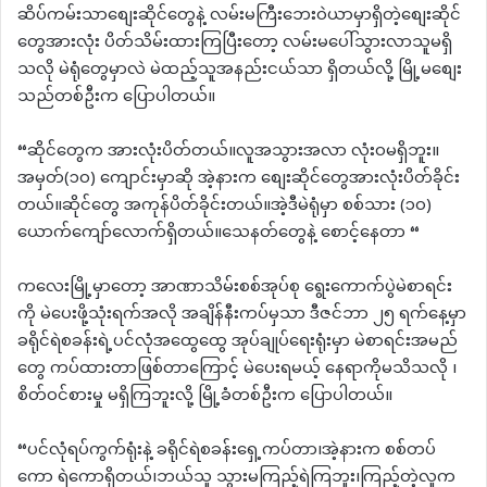
ဆိပ်ကမ်းသာစျေးဆိုင်တွေနဲ့ လမ်းမကြီးဘေးဝဲယာမှာရှိတဲ့စျေးဆိုင်
တွေအားလုံး ပိတ်သိမ်းထားကြပြီးတော့ လမ်းမပေါ်သွားလာသူမရှိ
သလို မဲရုံတွေမှာလဲ မဲထည့်သူအနည်းငယ်သာ ရှိတယ်လို့ မြို့မစျေး
သည်တစ်ဦးက ပြောပါတယ်။
“ဆိုင်တွေက အားလုံးပိတ်တယ်။လူအသွားအလာ လုံးဝမရှိဘူး။
အမှတ်(၁၀) ကျောင်းမှာဆို အဲ့နားက စျေးဆိုင်တွေအားလုံးပိတ်ခိုင်း
တယ်။ဆိုင်တွေ အကုန်ပိတ်ခိုင်းတယ်။အဲ့ဒီမဲရုံမှာ စစ်သား (၁၀)
ယောက်ကျော်လောက်ရှိတယ်။သေနတ်တွေနဲ့ စောင့်နေတာ “
ကလေးမြို့မှာတော့ အာဏာသိမ်းစစ်အုပ်စု ရွေးကောက်ပွဲမဲစာရင်း
ကို မဲပေးဖို့သုံးရက်အလို အချိန်နီးကပ်မှသာ ဒီဇင်ဘာ ၂၅ ရက်နေ့မှာ
ခရိုင်ရဲစခန်းရဲ့ပင်လုံအထွေထွေ အုပ်ချုပ်ရေးရုံးမှာ မဲစာရင်းအမည်
တွေ ကပ်ထားတာဖြစ်တာကြောင့် မဲပေးရမယ့် နေရာကိုမသိသလို ၊
စိတ်ဝင်စားမှု မရှိကြဘူးလို့ မြို့ခံတစ်ဦးက ပြောပါတယ်။
“ပင်လုံရပ်ကွက်ရုံးနဲ့ ခရိုင်ရဲစခန်းရှေ့ကပ်တာ၊အဲ့နားက စစ်တပ်
ကော ရဲကောရှိတယ်၊ဘယ်သူ သွားမကြည့်ရဲကြဘူး၊ကြည့်တဲ့လူက