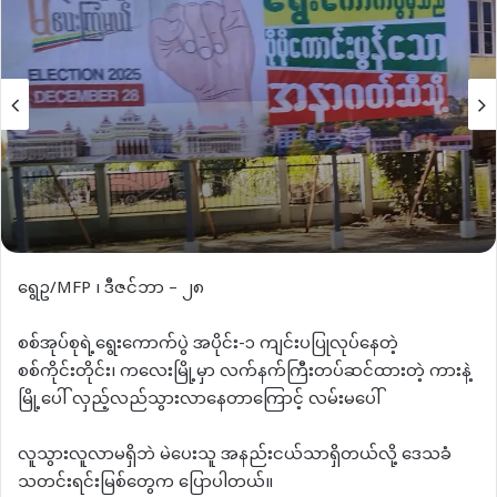
‌ရွေဥ/MFP ၊ ဒီဇင်ဘာ – ၂၈
စစ်အုပ်စုရဲ့ရွေးကောက်ပွဲ အပိုင်း-၁ ကျင်းပပြုလုပ်နေတဲ့
စစ်ကိုင်းတိုင်း၊ ကလေးမြို့မှာ လက်နက်ကြီးတပ်ဆင်ထားတဲ့ ကားနဲ့
မြို့ပေါ် လှည့်လည်သွားလာနေတာကြောင့် လမ်းမပေါ်
လူသွားလူလာမရှိဘဲ မဲပေးသူ အနည်းငယ်သာရှိတယ်လို့ ဒေသခံ
သတင်းရင်းမြစ်တွေက ပြောပါတယ်။