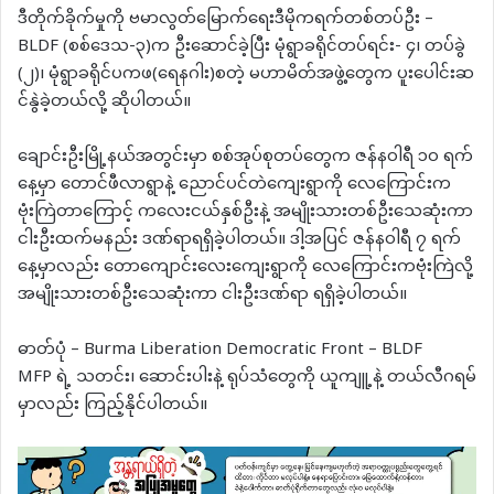
ဒီတိုက်ခိုက်မှုကို ဗမာလွတ်မြောက်ရေးဒီမိုကရက်တစ်တပ်ဦး –
BLDF (စစ်ဒေသ-၃)က ဦးဆောင်ခဲ့ပြီး မုံရွာခရိုင်တပ်ရင်း- ၄၊ တပ်ခွဲ
(၂)၊ မုံရွာခရိုင်ပကဖ(ရေနဂါး)စတဲ့ မဟာမိတ်အဖွဲ့တွေက ပူးပေါင်းဆ
င်နွဲခဲ့တယ်လို့ ဆိုပါတယ်။
ချောင်းဦးမြို့နယ်အတွင်းမှာ စစ်အုပ်စုတပ်တွေက ဇန်နဝါရီ ၁၀ ရက်
နေ့မှာ တောင်ဖီလာရွာနဲ့ ညောင်ပင်တဲကျေးရွာကို လေကြောင်းက
ဗုံးကြဲတာကြောင့် ကလေးငယ်နှစ်ဦးနဲ့ အမျိုးသားတစ်ဦးသေဆုံးကာ
ငါးဦးထက်မနည်း ဒဏ်ရာရရှိခဲ့ပါတယ်။ ဒါ့အပြင် ဇန်နဝါရီ ၇ ရက်
နေ့မှာလည်း တောကျောင်းလေးကျေးရွာကို လေကြောင်းကဗုံးကြဲလို့
အမျိုးသားတစ်ဦးသေဆုံးကာ ငါးဦးဒဏ်ရာ ရရှိခဲ့ပါတယ်။
⁨ဓာတ်ပုံ – Burma Liberation Democratic Front – BLDF⁩
MFP ရဲ့ သတင်း၊ ဆောင်းပါးနဲ့ ရုပ်သံတွေကို ယူကျူ့နဲ့ တယ်လီဂရမ်
မှာလည်း ကြည့်နိုင်ပါတယ်။