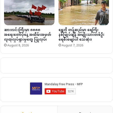
ဆားလင်းကြီးမှာ ၈၈၈၈
ရွှေဘို တန့်ဆည်မှာ ရေကြီး
အရေးတော်ပုံနေ့ အထိမ်းအမှတ်
နစ်မြုပ်ချိန် အမျိုးသားတစ်ဦး
လူထုလှုပ်ရှားမှုတွေ ပြုလုပ်၊
ရေစီးမျောပါ သေဆုံး၊
August 8, 2026
August 7, 2026