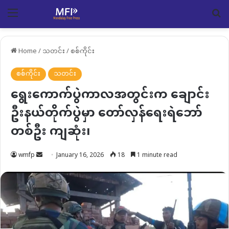
Menu
Se
Home
/
သတင်း
/
စစ်ကိုင်း
စစ်ကိုင်း
သတင်း
ရွေးကောက်ပွဲကာလအတွင်းက ချောင်း
ဦးနယ်တိုက်ပွဲမှာ တော်လှန်ရေးရဲဘော်
တစ်ဦး ကျဆုံး၊
Send
wmfp
January 16, 2026
18
1 minute read
an
email