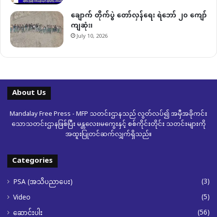
ချောက် တိုက်ပွဲ တော်လှန်ရေး ရဲဘော် ၂၀ ကျော်
ကျဆုံး၊
July 10, 2026
About Us
Mandalay Free Press - MFP သတင်းဌာနသည် လွတ်လပ်၍ အမှီအခိုကင်း
သောသတင်းဌာနဖြစ်ပြီး မန္တလေး၊မကွေးနှင့် စစ်ကိုင်းတိုင်း သတင်းများကို
အထူးပြုတင်ဆက်လျှက်ရှိသည်။
Categories
(3)
PSA (အသိပညာပေး)
(5)
Video
(56)
ဆောင်းပါး