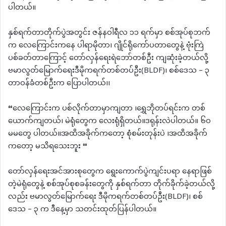
ပါတယ်။
နှစ်ရက်တာတိုက်ပွဲအတွင်း ဇန်နဝါရီလ ၁၁ ရက်မှာ စစ်အုပ်စုဘက်
က လေကြောင်းကနေ ပါရာမိုတာ၊ ဂျိုင်ရိုကော်ပတာတွေနဲ့ ဗုံးကြဲ
ပစ်ခတ်တာကြောင့် တော်လှန်ရေးရဲဘော်တစ်ဦး ကျဆုံးခဲ့တယ်လို့
ဗမာလွတ်မြောက်ရေးဒီမိုကရက်တစ်တပ်ဦး(BLDF)၊ စစ်ဒေသ – ၃
တာဝန်ခံတစ်ဦးက ပြောပါတယ်၊၊
“လေကြောင်းက ပစ်လိုက်တာမှာကျတာ ၊ရွှေဘိုတပ်ရင်းက တစ်
ယောက်ကျတယ်၊ မဲရုံတွေက လေးရုံရှိတယ်။ဒရုန်းလဲပါတယ်။ ၆၀
မမတွေ ပါတယ်။အထိအခိုက်ကတော့ စုံစမ်းတုန်းပဲ ၊အထိအခိုက်
ကတော့ မသိရသေးဘူး “
တော်လှန်‌ရေးအင်အားစုတွေက ရွေးကောက်ပွဲကျင်းပရာ နေရာဖြစ်
တဲ့မဲရုံတွေနဲ့ စစ်အုပ်စုစခန်းတွေကို နှစ်ရက်တာ တိုက်ခိုက်ခဲ့တယ်လို့
လည်း ဗမာလွတ်မြောက်ရေး ဒီမိုကရက်တစ်တပ်ဦး(BLDF)၊ စစ်
ဒေသ – ၃ က ဒီနေ့မှာ သတင်းထုတ်ပြန်ပါတယ်။