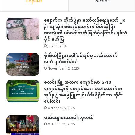
Popular
Recent
ချောက်က တိုက်ပွဲမှာ တော်လှန်ရေးရဲဘော် ၂၀
ဦး ကျဆုံး၊ စစ်အုပ်စုဘက်က ပိတ်ဆို့ပြီး
အားလုံးကို ပစ်ခတ်သတ်ဖြတ်ခဲ့ကြောင်း ရုပ်သံ
ဖိုင် ဖော်ပြ
July 11, 2026
မိုးမိတ်မြို့အပေါ် စစ်အုပ်စု ဘယ်လောက်
အထိ ရက်စက်ခဲ့လဲ
November 12, 2025
စလင်းမြို့ အထက ကျောင်းမှာ G-10
ကျောင်းသူကို ကျောင်းသား လေးယောက်က
အုပ်စုဖွဲ့ အဓမ္မပြုကျင့်၊ ဗီဒီယိုရိုက်ကာ လိုင်း
ပေါ်တင်၊
October 25, 2025
မယ်ထွေးအသားခါးလှတယ်
October 31, 2025