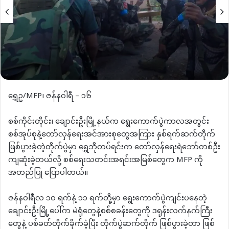
ရွှေဥ/MFP၊ ဇန်နဝါရီ – ၁၆
စစ်ကိုင်းတိုင်း၊ ချောင်းဦးမြို့နယ်က ရွေးကောက်ပွဲကာလအတွင်း
စစ်အုပ်စုနဲ့တော်လှန်ရေးအင်အားစုတွေအကြား နှစ်ရက်ဆက်တိုက်
ဖြစ်ပွားခဲ့တဲ့တိုက်ပွဲမှာ ရွှေဘိုတပ်ရင်းက တော်လှန်ရေးရဲဘော်တစ်ဦး
ကျဆုံးခဲ့တယ်လို့ စစ်ရေးသတင်းအရင်းအမြစ်တွေက MFP ကို
အတည်ပြု ပြောပါတယ်။
ဇန်နဝါရီလ ၁၀ ရက်နဲ့ ၁၁ ရက်တို့မှာ ရွေးကောက်ပွဲကျင်းပနေတဲ့
ချောင်းဦးမြို့ပေါ်က မဲရုံတွေနဲ့စစ်စခန်းတွေကို ဒရုန်းလက်နက်ကြီး
တွေနဲ့ ပစ်ခတ်တိုက်ခိုက်ခဲ့ပြီး တိုက်ပွဲဆက်တိုက် ဖြစ်ပွားခဲ့တာ ဖြစ်