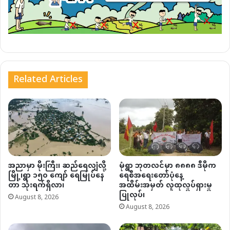
Related Articles
အညာမှာ မိုးကြီး၊ ဆည်ရေလျှံလို့
မုံရွာ ဘုတလင်မှာ ၈၈၈၈ ဒီမိုက
မြို့၊ရွာ ၁၅၀ ကျော် ရေမြုပ်နေ
ရေစီအရေးတော်ပုံနေ့
တာ သုံးရက်ရှိလာ၊
အထိမ်းအမှတ် လူထုလှုပ်ရှားမှု
ပြုလုပ်၊
August 8, 2026
August 8, 2026