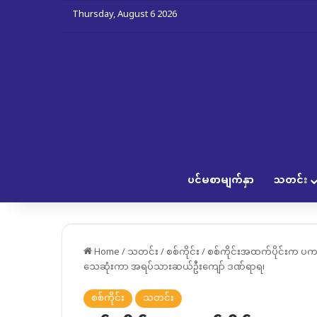
Thursday, August 6 2026
ပင်မစာမျက်နှာ
သတင်း
Home
/
သတင်း
/
စစ်ကိုင်း
/
စစ်ကိုင်းအထက်ပိုင်းက ပကဖ
သေဆုံးကာ အရပ်သားဆယ်ဦးကျော် ဒဏ်ရာရ၊
စစ်ကိုင်း
သတင်း