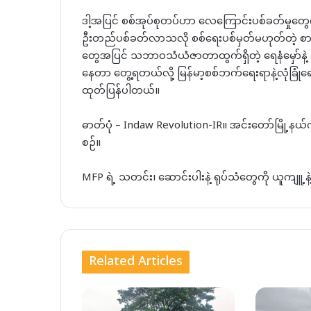
ဒါ့အပြင် စစ်အုပ်စုတပ်ဟာ လေကြောင်းပစ်ခတ်မှုတွေကိj
ဦးတည်ပစ်ခတ်လာသလို စစ်ရေးပစ်မှတ်မဟုတ်တဲ့ စာသင်
တွေအပြင် သဘာဝသံယံဇာတာထွက်ရှိတဲ့ ရေနံမှော်နဲ့ ရ
နေတာ တွေ့ရတယ်လို့ မြန်မာ့စစ်ဘက်ရေးရာနဲ့လုံခြု
ထုတ်ပြန်ပါတယ်။
ဓာတ်ပုံ – Indaw Revolution-IR။ အင်းတော်မြို့နယ
စဉ်။
MFP ရဲ့ သတင်း၊ ဆောင်းပါးနဲ့ ရုပ်သံတွေကို ယူကျူ့
Related Articles