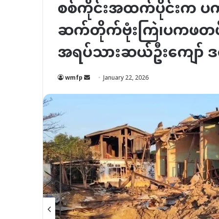
စစ်ကိုင်းအထက်ပိုင်းက ပကဖ
ဆက်တိုက်ဗုံးကြဲ၊ပကဖတ
အရပ်သားဆယ်ဦးကျော် ဒ
Send
wmfp
January 22, 2026
an
email