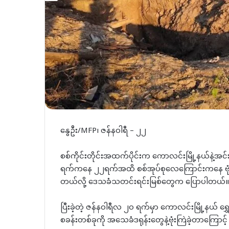
နွေဦး/MFP၊ ဇန်နဝါရီ – ၂၂
စစ်ကိုင်းတိုင်းအထက်ပိုင်းက ကောလင်းမြို့နယ်နဲ့အင်းတ
ရက်ကနေ ၂၂ရက်အထိ စစ်အုပ်စုလေကြောင်းကနေ ဗုံး
တယ်လို့ ဒေသခံသတင်းရင်းမြစ်တွေက ပြောပါတယ်။
ပြီးခဲ့တဲ့ ဇန်နဝါရီလ ၂၀ ရက်မှာ ကောလင်းမြို့နယ် ရွ
စခန်းတစ်ခုကို အသေခံဒရုန်းတွေနဲ့ဗုံးကြဲခဲ့တာကြော