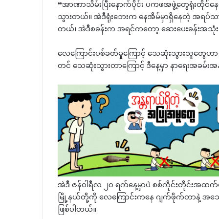
“အာဏာသိမ်းပြီးနောက်ပိုင်း ပကဖအဖွဲ့တွေရုံးထိုင
သွားတယ်။ အဲဒီရုံးဘေးက နေအိမ်မှာရှိနေတဲ့ အရပ်သ
တယ်၊ အဲဒီစခန်းက အရင်ကတော့ ဆေးပေးခန်းအသုံးပြု
လေကြောင်းပစ်ခတ်မှုကြောင့် သေဆုံးသွားသူတွေဟာ 
တင် သေဆုံးသွားတာကြောင့် ဒီနေ့မှာ နာရေးအခမ်းအနား
အဲဒီ ဇန်ဝါရီလ ၂၀ ရက်နေ့မှာပဲ စစ်ကိုင်းတိုင်းအထက်
မြို့နယ်တို့ကို လေကြောင်းကနေ ဂျက်ဖိုက်တာနဲ့ အသေ
ဖြစ်ပါတယ်။