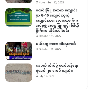
November 12, 2025
စလင်းမြို့ အထက ကျောင်း
မှာ G-10 ကျောင်းသူကို
ကျောင်းသား လေးယောက်က
အုပ်စုဖွဲ့ အဓမ္မပြုကျင့်၊ ဗီဒီယို
ရိုက်ကာ လိုင်းပေါ်တင်၊
October 25, 2025
မယ်ထွေးအသားခါးလှတယ်
October 31, 2025
ချောက် တိုက်ပွဲ တော်လှန်ရေး
ရဲဘော် ၂၀ ကျော် ကျဆုံး၊
July 10, 2026