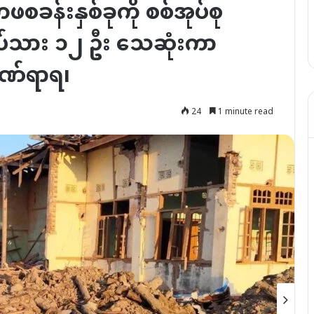
စခန်းနှစ်ခုကို စစ်အုပ်စု
ပ်သား ၁၂ ဦး သေဆုံးကာ
ဏ်ရာရ၊
24
1 minute read