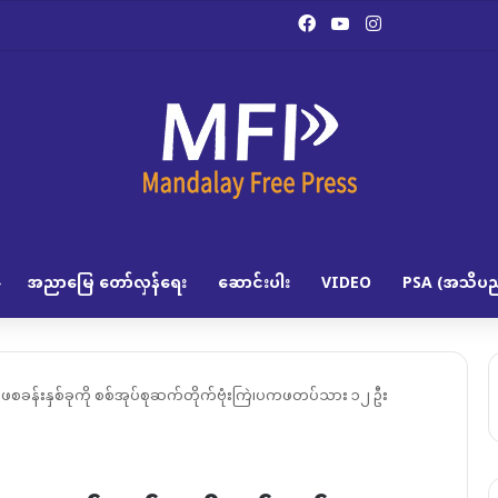
Facebook
YouTube
Instagram
အညာမြေ တော်လှန်ရေး
ဆောင်းပါး
VIDEO
PSA (အသိပည
စခန်းနှစ်ခုကို စစ်အုပ်စုဆက်တိုက်ဗုံးကြဲ၊ပကဖတပ်သား ၁၂ ဦး