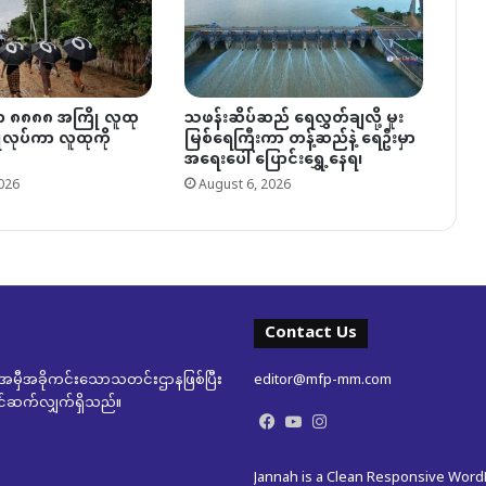
ှာ ၈၈၈၈ အကြို လူထု
သဖန်းဆိပ်ဆည် ရေလွှတ်ချလို့ မူး
ပြုလုပ်ကာ လူထုကို
မြစ်ရေကြီးကာ တန့်ဆည်နဲ့ ရေဦးမှာ
အရေးပေါ် ပြောင်းရွှေ့နေရ၊
026
August 6, 2026
Contact Us
မှီအခိုကင်းသောသတင်းဌာနဖြစ်ပြီး
editor@mfp-mm.com
ုတင်ဆက်လျှက်ရှိသည်။
Facebook
YouTube
Instagram
Jannah is a Clean Responsive Wor