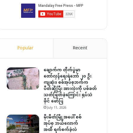
Popular
Recent
ချောက်က တိုက်ပွဲမှာ
တော်လှန်ရေးရဲဘော် ၂၀ ဦး
ကျဆုံး၊ စစ်အုပ်စုဘက်က
ပိတ်ဆို့ပြီး အားလုံးကို ပစ်ခတ်
သတ်ဖြတ်ခဲ့ကြောင်း ရုပ်သံ
ဖိုင် ဖော်ပြ
July 11, 2026
မိုးမိတ်မြို့အပေါ် စစ်
အုပ်စု ဘယ်လောက်
အထိ ရက်စက်ခဲ့လဲ