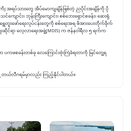
 အရပ်သားတွေ အိပ်မောကျချိန်ဖြစ်တဲ့ ညပိုင်းအချိန်ကို ပို
ကျောင်း၊ ဘုန်းကြီးကျောင်း၊ စစ်ဘေးရှောင်စခန်း၊ ဆေးရုံ
ွှေတူးဖော်ရေးလုပ်ငန်းတွေကို စစ်ရေးအရ ဖိအားပေးတိုက်ခိုက်
ံရေးဆိုင်ရာ လေ့လာရေးအဖွဲ့(MDIS) က ဇန်နဝါရီလ ၅ ရက်က
်က ပကဖစခန်းတစ်ခု လေကြောင်းဗုံးကြဲခံရတာကို မြင်တွေ့ရ
နဲ့ တယ်လီဂရမ်မှာလည်း ကြည့်နိုင်ပါတယ်။