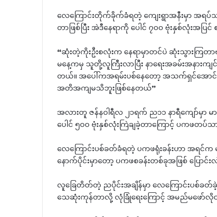
လေကြောင်းတိုက်ခိုက်ခံရတဲ့ ကျေးရွာအနီးမှာ အရပ်
တာဖြစ်ပြီး အဲဒီနေရာကို ပေါင် ၇၀၀ ဗုံးနှစ်လုံးအပြ
“ဆုံးတဲ့ကိုးဦးစလုံးက နေရာမှာတင်ပဲ ဆုံးသွား
မနေ့ကမှ သူတို့လူကြီးလာပြီး နာရေးအခမ်းအနာ
တယ်။ အပေါ်ကအရမ်းပစ်နေတော့ အသက်ရှင်အောင်
အတိအကျမသိဘူးဖြစ်နေတယ်”
အလားတူ ဇန်နဝါရီလ ၂၁ရက် ည၁၁ နာရီကျော်မှာ မာန်
ပေါင် ၅၀၀ ဗုံးနှစ်လုံးကြဲချခဲ့တာကြောင့် ပကဖတပ
လေကြောင်းပစ်ခတ်ခံရတဲ့ ပကဖရုံးခန်းဟာ အရင်က မာန
နောက်ပိုင်းမှာတော့ ပကဖစခန်းတစ်ခုအဖြစ် ပြောင်း
လူခြေတိတ်တဲ့ ညပိုင်းအချိန်မှာ လေကြောင်းပစ်ခတ်ခ
သေဆုံးကုန်တာလို့ လုံခြုံရေးကြောင့် အမည်မဖော်