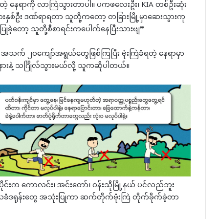
်နေတဲ့ နေရာကို လာကြဲသွားတာပါ။ ပကဖလေးဦး၊ KIA တစ်ဦးဆုံး
ားနှစ်ဦး ဒဏ်ရာရတာ သူတို့ကတော့ တခြားမြို့မှာဆေးသွားကု
ခဲ့တော့ သူတို့စီစာရင်းကပေါက်နေပြီးသားဗျ”
အသက် ၂၀ကျော်အရွယ်တွေဖြစ်ကြပြီး ဗုံးကြဲခံရတဲ့ နေရာမှာ
နဲ့ သင်္ဂြိုလ်သွားမယ်လို့ သူကဆိုပါတယ်။
ပိုင်းက ကောလင်း၊ အင်းတော်၊ ဝန်းသိုမြို့နယ် ပင်လည်ဘူး
ခံဒရုန်းတွေ အသုံးပြုကာ ဆက်တိုက်ဗုံးကြဲ တိုက်ခိုက်ခဲ့တာ