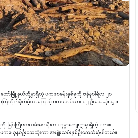
ော်မြို့နယ်တို့မှာရှိတဲ့ ပကဖစခန်းနှစ်ခုကို ဇန်နဝါရီလ ၂၀
ကြဲတိုက်ခိုက်ခဲ့တာကြောင့် ပကဖတပ်သား ၁၂ ဦးသေဆုံးသွား
ှေဘို-မြစ်ကြီးနားလမ်းမအနီးက ပဒုမ္မာကျေးရွာမှာရှိတဲ့ ပကဖ
င့် ပကဖ ခုနစ်ဦးသေဆုံးကာ အမျိုးသမီးနှစ်ဦးသေဆုံးခဲ့ပါတယ်။