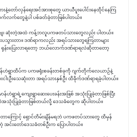
သားနဲ့တော်လှန်ရေးအင်အားစုတွေ ယာယီပူးပေါင်းနေထိုင်နေကြ
င် စက်လက်တွေနဲ့ပါ ပစ်ခတ်ခဲ့တာဖြစ်ပါတယ်။
ကြတာဗျ၊ ဆုံးတဲ့အထဲ ကန့်ဘလူပကဖတပ်သားတွေလည်း ပါတယ်။
းကျင်းပသွားတာ။ ဒဏ်ရာကလည်း အရပ်သားတွေရကြတာများ
 ရုန်းပြေးလာရတော့ ဘယ်လောက်ဒဏ်ရာရလဲဆိုတာတော့
ဟဲရွာထိပ်က ပကဖရုံးစခန်းတစ်ခုကို ဂျက်တိုက်လေယာဉ်နဲ့
်သားငါးဦးသေဆုံးတာ အရပ်သားနှစ်ဦး ထိခိုက်ဒဏ်ရာရခဲ့ပါတယ်။
်ဟဲရွာရဲ့ကျေးရွာဆေးပေးခန်းအဖြစ် အသုံးပြုခဲ့တာဖြစ်ပြီး
လဲအသုံးပြုခဲ့တာဖြစ်တယ်လို့ ဒေသခံတွေက ဆိုပါတယ်။
ဲ့တာကြောင့် ရှောင်တိမ်းချိန်မရဘဲ ပကဖတပ်သားတွေ ထိမှန်
လိုတဲ့ အင်းတော်ဒေသခံတစ်ဦးက ပြောပါတယ်။