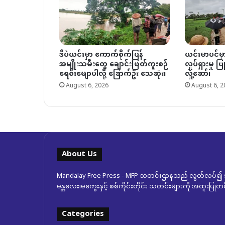
ဒီပဲယင်းမှာ ကောက်စိုက်ပြန်
ယင်းမာပင်မ
အမျိုးသမီးတွေ ချောင်းဖြတ်ကူးစဉ်
လှုပ်ရှားမှု 
ရေစီးမျောပါလို့ ခြောက်ဦး သေဆုံး၊
လှုံ့ဆော်၊
August 6, 2026
August 6, 2
About Us
Mandalay Free Press - MFP သတင်းဌာနသည် လွတ်လပ်၍ အ
မန္တလေး၊မကွေးနှင့် စစ်ကိုင်းတိုင်း သတင်းများကို အထူးပြ
Categories