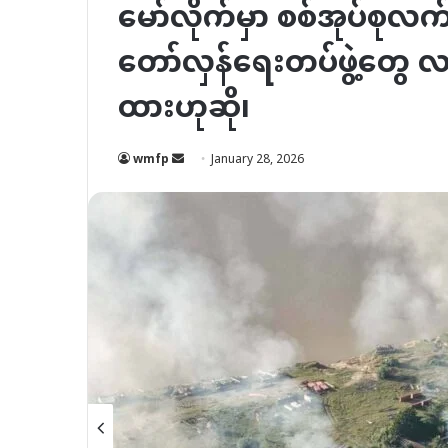
မော်လိုက်မှာ စစ်အုပ်စုလ
တော်လှန်ရေးတပ်ဖွဲ့တွေ လ
ထားဟုဆို၊
Send
wmfp
January 28, 2026
an
email