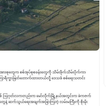
င်အားစုတွေက စစ်အုပ်စုစခန်းတွေကို သိမ်းခိုက်သိမ်းပိုက်ကာ
ချီအကြာရိက္ခာဖြတ်တောက်ထားတယ်လို့ ဒေသခံ စစ်ရေးသတင်း
 ခုနှစ် ဩဂုတ်လကတည်းက မော်လိုက်မြို့နယ်အတွင်းက ဖဲကဇက်
တွေနဲ့ ဆက်သွယ်ရေးအချက်အခြာကြတဲ့ လမ်းမကြီးကို စိုးမိုး