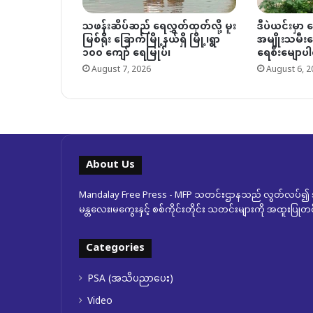
သဖန်းဆိပ်ဆည် ရေလွှတ်ထုတ်လို့ မူး
ဒီပဲယင်းမှာ 
မြစ်ရိုး ခြောက်မြို့နယ်ရှိ မြို့၊ရွာ
အမျိုးသမီးတ
၁၀၀ ကျော် ရေမြုပ်၊
ရေစီးမျောပါလ
August 7, 2026
August 6, 2
About Us
Mandalay Free Press - MFP သတင်းဌာနသည် လွတ်လပ်၍ အ
မန္တလေး၊မကွေးနှင့် စစ်ကိုင်းတိုင်း သတင်းများကို အထူးပြ
Categories
PSA (အသိပညာပေး)
Video