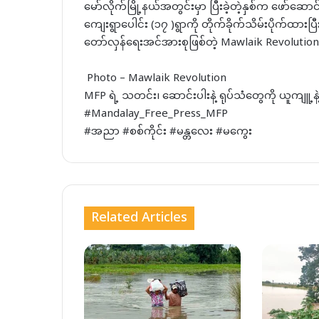
မော်လိုက်မြို့နယ်အတွင်းမှာ ပြီးခဲ့တဲ့နှစ်က ဖော်ဆောင်
ကျေးရွာပေါင်း (၁၇ )ရွာကို တိုက်ခိုက်သိမ်းပိုက်ထားပြ
တော်လှန်ရေးအင်အားစုဖြစ်တဲ့ Mawlaik Revoluti
⁨ ⁨Photo – Mawlaik Revolution⁩
MFP ရဲ့ သတင်း၊ ဆောင်းပါးနဲ့ ရုပ်သံတွေကို ယူကျူ့
#Mandalay_Free_Press_MFP
#အညာ #စစ်ကိုင်း #မန္တလေး #မကွေး
Related Articles