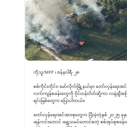
ကိုသူ/MFP ၊ ဇန်နဝါရီ-၂၈
စစ်ကိုင်းတိုင်း၊ မော်လိုက်မြို့နယ်မှာ တော်လှန်ရေးအ
လက်ကျန်စခန်းတွေကို ဝိုင်းဝန်းပိတ်ဆို့ကာ လနဲ့
ရင်းမြစ်တွေက ပြောပါတယ်။
တော်လှန်ရေးအင်အားစုတွေက ပြီးခဲ့တဲ့နှစ် ၂၀၂၅
၊ရန်ကင်းတောင် ၊ရွှေသမင်တောင်စတဲ့ စစ်အုပ်စုစခန်း