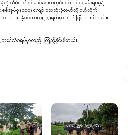
ခဲ့တဲ့ သိမ်းငှက်စစ်ဆင်ရေးအတွင်း စစ်အုပ်စုစခန်းရှစ်ခုနဲ့
ီး စစ်အုပ််စု (၁၀၀) ကျော် သေဆုံးခဲ့တယ်လို့ မော်လိုက်
on က ၂၀၂၅ နိုဝင်ဘာလ(၂၄)ရက်မှာ ထုတ်ပြန်ထားပါတယ်။
နဲ့ တယ်လီဂရမ်မှာလည်း ကြည့်နိုင်ပါတယ်။