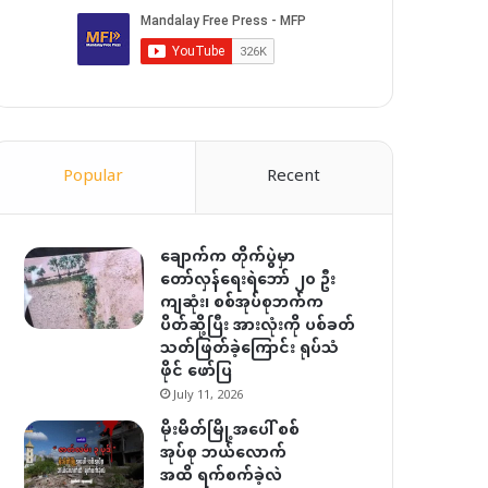
Popular
Recent
ချောက်က တိုက်ပွဲမှာ
တော်လှန်ရေးရဲဘော် ၂၀ ဦး
ကျဆုံး၊ စစ်အုပ်စုဘက်က
ပိတ်ဆို့ပြီး အားလုံးကို ပစ်ခတ်
သတ်ဖြတ်ခဲ့ကြောင်း ရုပ်သံ
ဖိုင် ဖော်ပြ
July 11, 2026
မိုးမိတ်မြို့အပေါ် စစ်
အုပ်စု ဘယ်လောက်
အထိ ရက်စက်ခဲ့လဲ