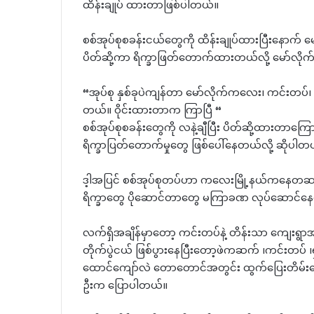
ထိန်းချုပ် ထားတာဖြစ်ပါတယ်။
စစ်အုပ်စုစခန်းငယ်တွေကို ထိန်းချုပ်ထားပြီးနောက် မော်
ပိတ်ဆို့ကာ ရိက္ခာဖြတ်တောက်ထားတယ်လို့ မော်လိုက
“အုပ်စု နှစ်ခုပဲကျန်တာ မော်လိုက်ကလေး၊ ကင်းတပ်၊ ရှ
တယ်။ ဝိုင်းထားတာက ကြာပြီ “
စစ်အုပ်စုစခန်းတွေကို လနဲ့ချီပြီး ပိတ်ဆို့ထားတာကြေ
ရိက္ခာပြတ်တောက်မှု‌တွေ ဖြစ်ပေါ်နေတယ်လို့ ဆိုပါတ
ဒ့ါအပြင် စစ်အုပ်စုတပ်ဟာ ကလေးမြို့နယ်ကနေတဆင့
ရိက္ခာတွေ ပိုဆောင်တာတွေ မကြာခဏ လုပ်ဆောင်န
လက်ရှိအချိန်မှာတော့ ကင်းတပ်နဲ့ တိန်းသာ ကျေးရွာ
တိုက်ပွဲငယ် ဖြစ်ပွားနေပြီးတော့ဖဲကဆက် ၊ကင်းတပ် ၊ရ
ထောင်ကျော်လဲ တောတောင်အတွင်း ထွက်ပြေးတိမ်း
ဦးက ပြောပါတယ်။