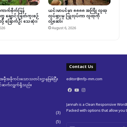
ကောက်စိုက်ပြန်
ယင်းမာပင်မှာ ၈၈၈၈ အကြို လူထု
ွေ ချောင်းဖြတ်ကူးစဉ်
လှုပ်ရှားမှု ပြုလုပ်ကာ လူထုကို
ို့ ခြောက်ဦး သေဆုံး၊
လှုံ့ဆော်၊
026
August 6, 2026
Contact Us
မှီအခိုကင်းသောသတင်းဌာနဖြစ်ပြီး
editor@mfp-mm.com
ုတင်ဆက်လျှက်ရှိသည်။
Facebook
YouTube
Instagram
Jannah is a Clean Responsive Wor
Packed with options that allow you
(3)
(5)
Enter