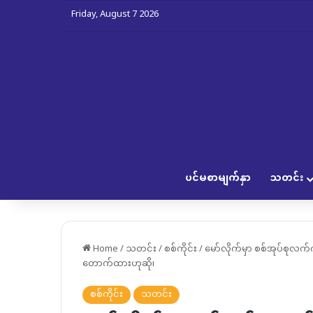
Friday, August 7 2026
ပင်မစာမျက်နှာ
သတင်း
Home
/
သတင်း
/
စစ်ကိုင်း
/
မော်လိုက်မှာ စစ်အုပ်စုလက်
တောက်ထားဟုဆို၊
စစ်ကိုင်း
သတင်း