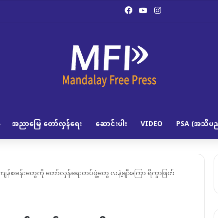
Facebook
YouTube
Instagram
အညာမြေ တော်လှန်ရေး
ဆောင်းပါး
VIDEO
PSA (အသိပည
ကျန်စခန်းတွေကို တော်လှန်ရေးတပ်ဖွဲ့တွေ လနဲ့ချီအကြာ ရိက္ခာဖြတ်