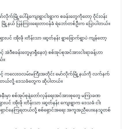
လိုက်မြို့ပေါ်နဲ့ကျေးရွာငါးရွာက စခန်းတွေကိုတော့ ဝိုင်းဝန်း
် မြို့နယ် ပြန်ကြားရေးတာဝန်ခံ ရဲဘော်တစ်ဦးက ပြောပါတယ်။
ားပင် ၊အိုးဖို ၊တိန်းသာ ၊ဆွတ်နန်း ရွာခြောက်ရွာပဲ ကျန်တော့
ာင့် အဲဒီစခန်းတွေမှာရှီနေတဲ့ စစ်အုပ်စုအင်အားငါးရာခန့်ဟာ
ယ်။
် ကလေး၀လမ်းမကြီးအတိုင်း မော်လိုက်မြို့နယ်ကို လက်နက်
ေတယ်လို့ ဒေသခံတွေက ဆိုပါတယ်။
အနီးမှာ စစ်အုပ်စုနဲ့တော်လှန်ရေးအင်အားစုတွေ မကြာခဏ
ှားပင် ၊အိုးဖို ၊တိန်းသာ ၊ဆွတ်နန်း ကျေးရွာက ဒေသခံ ငါး
ရှောင်နေကြရတယ်လို့ စစ်ရှောင်အရေး အကူအညီပေးနေသူတစ်