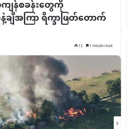
က်ကျန်စခန်းတွေကို
နဲ့ချီအကြာ ရိက္ခာဖြတ်တောက်
12
1 minute read