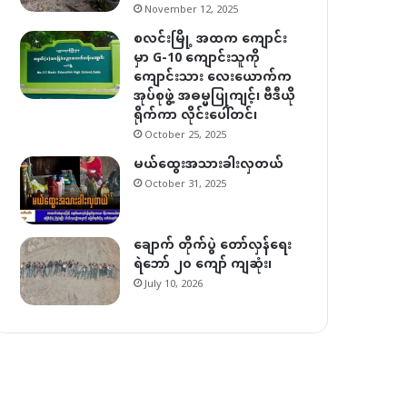
November 12, 2025
စလင်းမြို့ အထက ကျောင်း
မှာ G-10 ကျောင်းသူကို
ကျောင်းသား လေးယောက်က
အုပ်စုဖွဲ့ အဓမ္မပြုကျင့်၊ ဗီဒီယို
ရိုက်ကာ လိုင်းပေါ်တင်၊
October 25, 2025
မယ်ထွေးအသားခါးလှတယ်
October 31, 2025
ချောက် တိုက်ပွဲ တော်လှန်ရေး
ရဲဘော် ၂၀ ကျော် ကျဆုံး၊
July 10, 2026