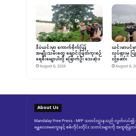
ဒီပဲယင်းမှာ ကောက်စိုက်ပြန်
ယင်းမာပင်မ
အမျိုးသမီးတွေ ချောင်းဖြတ်ကူးစဉ်
လှုပ်ရှားမှု 
ရေစီးမျောပါလို့ ခြောက်ဦး သေဆုံး၊
လှုံ့ဆော်၊
August 6, 2026
August 6, 2
About Us
Mandalay Free Press - MFP သတင်းဌာနသည် လွတ်လပ်၍ အ
မန္တလေး၊မကွေးနှင့် စစ်ကိုင်းတိုင်း သတင်းများကို အထူးပြ