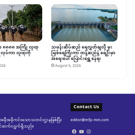
ှာ ၈၈၈၈ အကြို လူထု
သဖန်းဆိပ်ဆည် ရေလွှတ်ချလို့ မူး
ပြုလုပ်ကာ လူထုကို
မြစ်ရေကြီးကာ တန့်ဆည်နဲ့ ရေဦးမှာ
အရေးပေါ် ပြောင်းရွှေ့နေရ၊
026
August 6, 2026
Contact Us
မှီအခိုကင်းသောသတင်းဌာနဖြစ်ပြီး
editor@mfp-mm.com
ုတင်ဆက်လျှက်ရှိသည်။
Facebook
YouTube
Instagram