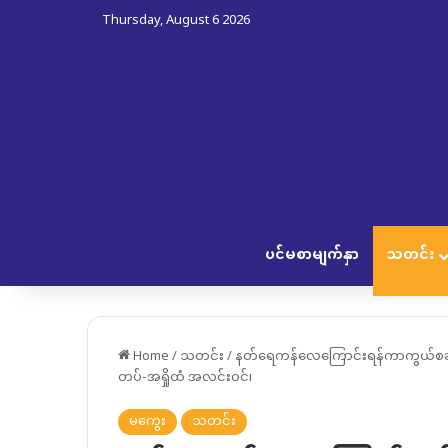
Thursday, August 6 2026
ပင်မစာမျက်နှာ
သတင်း
Home
/
သတင်း
/
နတ်ရေကန်လေကြောင်းရန်ကာကွယ်စခန်
တပ်-အရှိုထံ အလင်းဝင်၊
မကွေး
သတင်း