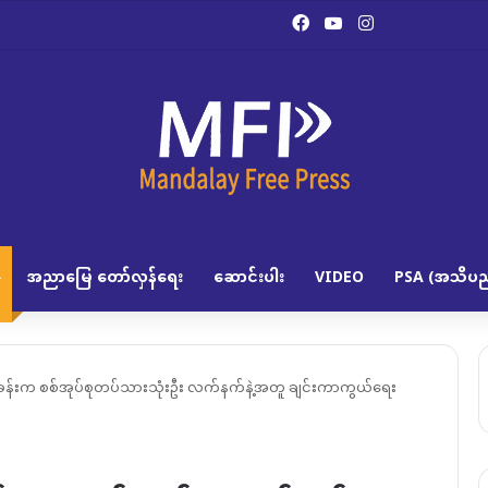
Facebook
YouTube
Instagram
အညာမြေ တော်လှန်ရေး
ဆောင်းပါး
VIDEO
PSA (အသိပည
းက စစ်အုပ်စုတပ်သားသုံးဦး လက်နက်နဲ့အတူ ချင်းကာကွယ်ရေး