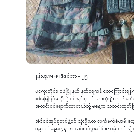
နန်းယု/MFP၊ ဒီဇင်ဘာ – ၂၅
မကွေးတိုင်း၊ ငဖဲမြို့နယ် နတ်ရေကန် လေကြောင်းရ
စစ်မြေပြင်မှာရှိတဲ့ စစ်အုပ်စုတပ်သားသုံးဦး လက်န
အလင်းဝင်ရောက်လာတယ်လို့ မနေ့က သတင်းထုတ်ပ
အဲဒီစစ်အုပ်စုတပ်ဖွဲ့ဝင် သုံးဦးဟာ လက်နက်ခဲယမ်းတွ
၁၉ ရက်နေ့တွေမှာ အလင်းဝင်ပူးပေါင်းလာခဲ့တယ်လို့