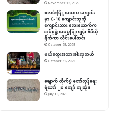
November 12, 2025
စလင်းမြို့ အထက ကျောင်း
မှာ G-10 ကျောင်းသူကို
ကျောင်းသား လေးယောက်က
အုပ်စုဖွဲ့ အဓမ္မပြုကျင့်၊ ဗီဒီယို
ရိုက်ကာ လိုင်းပေါ်တင်၊
October 25, 2025
မယ်ထွေးအသားခါးလှတယ်
October 31, 2025
ချောက် တိုက်ပွဲ တော်လှန်ရေး
ရဲဘော် ၂၀ ကျော် ကျဆုံး၊
July 10, 2026