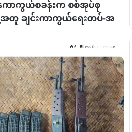
ကာကွယ်စခန်းက စစ်အုပ်စု
ဲ့အတူ ချင်းကာကွယ်ရေးတပ်-အ
6
Less than a minute