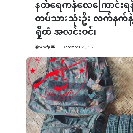
နတ်ရေကန်လေကြောင်းရန်
တပ်သားသုံးဦး လက်နက်န
ရှိုထံ အလင်းဝင်၊
Send
wmfp
December 25, 2025
an
email