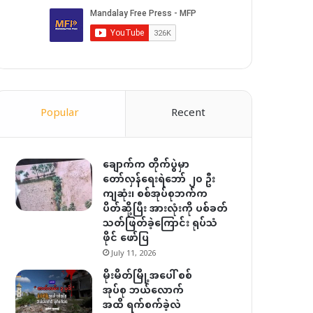
Popular
Recent
ချောက်က တိုက်ပွဲမှာ
တော်လှန်ရေးရဲဘော် ၂၀ ဦး
ကျဆုံး၊ စစ်အုပ်စုဘက်က
ပိတ်ဆို့ပြီး အားလုံးကို ပစ်ခတ်
သတ်ဖြတ်ခဲ့ကြောင်း ရုပ်သံ
ဖိုင် ဖော်ပြ
July 11, 2026
မိုးမိတ်မြို့အပေါ် စစ်
အုပ်စု ဘယ်လောက်
အထိ ရက်စက်ခဲ့လဲ