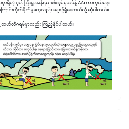
ရှိတဲ့ ဂုတ်ကြီးရွာအနီးမှာ စစ်အုပ်စုတပ်နဲ့ AA၊ ကာကွယ်ရေး
ြောင်းတိုက်ခိုက်မှုတွေလည်း နေ့စဉ်ရှိနေတယ်လို့ ဆိုပါတယ်။
နဲ့ တယ်လီဂရမ်မှာလည်း ကြည့်နိုင်ပါတယ်။