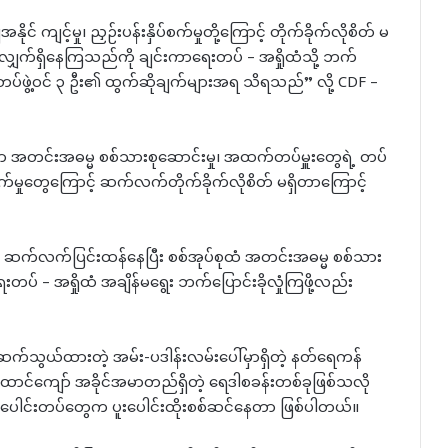
 ကျင့်မှု၊ ညှဉ်းပန်းနှိပ်စက်မှုတို့ကြောင့် တိုက်ခိုက်လိုစိတ် မ
စားလျှက်ရှိနေကြသည်ကို ချင်းကာရေးတပ် – အရှိုထံသို့ ဘက်
်ဖွဲ့ဝင် ၃ ဦး၏ ထွက်ဆိုချက်များအရ သိရသည်” လို့ CDF –
ာ အတင်းအဓမ္မ စစ်သားစုဆောင်းမှု၊ အထက်တပ်မှူးတွေရဲ့ တပ်
ှိပ်စက်မှုတွေကြောင့် ဆက်လက်တိုက်ခိုက်လိုစိတ် မရှိတာကြောင့်
ွေ ဆက်လက်ပြင်းထန်နေပြီး စစ်အုပ်စုထံ အတင်းအဓမ္မ စစ်သား
ပ် – အရှိုထံ အချိန်မရွေး ဘက်ပြောင်းခိုလှုံကြဖို့လည်း
ကို ဆက်သွယ်ထားတဲ့ အမ်း-ပဒါန်းလမ်းပေါ်မှာရှိတဲ့ နတ်ရေကန်
်ကျော် အခိုင်အမာတည်ရှိတဲ့ ရေဒါစခန်းတစ်ခုဖြစ်သလို
းပေါင်းတပ်တွေက ပူးပေါင်းထိုးစစ်ဆင်နေတာ ဖြစ်ပါတယ်။