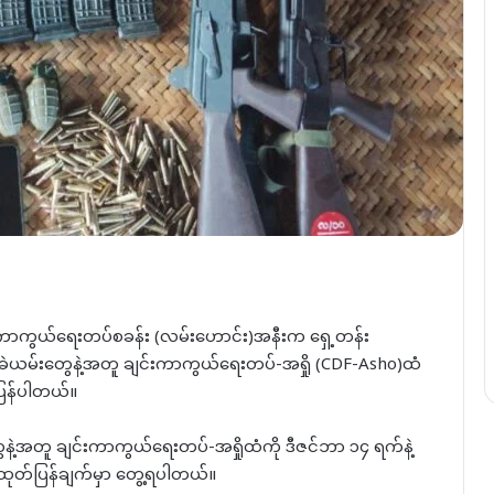
န်ကာကွယ်ရေးတပ်စခန်း (လမ်းဟောင်း)အနီးက ရှေ့တန်း
က်ခဲယမ်းတွေနဲ့အတူ ချင်းကာကွယ်ရေးတပ်-အရှို (CDF-Asho)ထံ
ြန်ပါတယ်။
ေနဲ့အတူ ချင်းကာကွယ်ရေးတပ်-အရှိုထံကို ဒီဇင်ဘာ ၁၄ ရက်နဲ့
 ထုတ်ပြန်ချက်မှာ တွေ့ရပါတယ်။