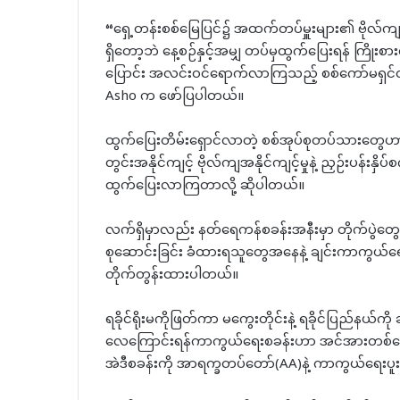
“ရှေ့တန်းစစ်မြေပြင်၌ အထက်တပ်မှူးများ၏ ဗိုလ်ကျအနိုင်
ရှိတော့ဘဲ နေ့စဉ်နှင့်အမျှ တပ်မှထွက်ပြေးရန် ကြိုး
ပြောင်း အလင်းဝင်ရောက်လာကြသည့် စစ်ကော်မရှင်တပ
Asho က ဖော်ပြပါတယ်။
ထွက်ပြေးတိမ်းရှောင်လာတဲ့ စစ်အုပ်စုတပ်သားတွေဟ
တွင်းအနိုင်ကျင့် ဗိုလ်ကျအနိုင်ကျင့်မှုနဲ့ ညှဉ်းပန်းန
ထွက်ပြေးလာကြတာလို့ ဆိုပါတယ်။
လက်ရှိမှာလည်း နတ်ရေကန်စခန်းအနီးမှာ တိုက်ပွဲတ
စုဆောင်းခြင်း ခံထားရသူတွေအနေနဲ့ ချင်းကာကွယ်ရေးတ
တိုက်တွန်းထားပါတယ်။
ရခိုင်ရိုးမကိုဖြတ်ကာ မကွေးတိုင်းနဲ့ ရခိုင်ပြည်နယ်
လေကြောင်းရန်ကာကွယ်ရေးစခန်းဟာ အင်အားတစ်ထောင
အဲဒီစခန်းကို အာရက္ခတပ်တော်(AA)နဲ့ ကာကွယ်ရေးပူ