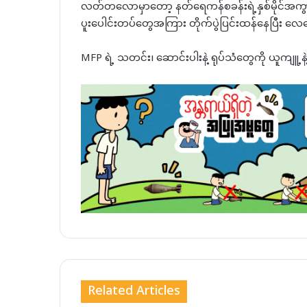
လတ်တလောမှာတော့ နတ်ရေကန်စခန်းရဲ့နှစ်မိုင်အကွာမှာ
ပူးပေါင်းတပ်တွေအကြား တိုက်ပွဲပြင်းထန်နေပြီး လေက
MFP ရဲ့ သတင်း၊ ဆောင်းပါးနဲ့ ရုပ်သံတွေကို ယူကျူ့
Related Articles