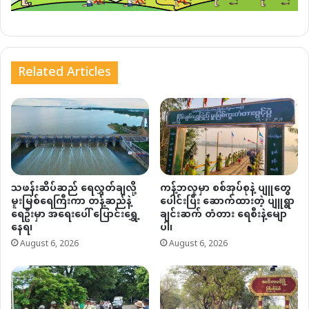
Related Articles
သဖန်းဆိပ်ဆည် ရေလွှတ်ချလို့
ကန့်ဘလူမှာ စစ်အုပ်စုနဲ့ ပျူတွေ
မူးမြစ်ရေကြီးကာ တန့်ဆည်နဲ့
ပေါင်းပြီး ဆောက်ထားတဲ့ ပျူရွာ
ရေဦးမှာ အရေးပေါ် ပြောင်းရွှေ့
ချင်းဆက် တံတား ရေစီးနဲ့မျော
နေရ၊
ပါ၊
August 6, 2026
August 6, 2026