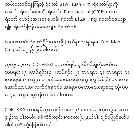
ထမ်းဆောင်နေကြတဲ့ ရဲဘော် Bawi Tuah Kim ၊ရဲဘော်ဖြိုးကို
အောင်၊ ရဲဘော်မင်းကို၊ ရဲဘော် -Pum luah cin (OR)Pum lua၊
ရဲဘော် မောင်အေး (ခ) ရဲမာန်၊ ရဲဘော် Bi Za Ting၊ ရဲဘော်ဇေယျာ
မျိုး၊ ရဲဘော်ကြယ်စင်ကျော်၊ ရဲဘော်ရန်
လင်းအောင်၊ ရဲဘော်ရှိုင်းထက်စိုး(ခ) ပိန်သေးနဲ့ ရဲမေ Dim Man
Cing တို့ ၁၂ ဦး ဖြစ်ပါတယ်။
သူတို့တွေဟာ CDF -KKG မှာ တပ်ရင်း ခုနစ်ရင်းရှိတဲ့အထဲက
တပ်ရင်း (၇) ၊တပ်ရင်း (၄) ၊တပ်ရင်း (၂) ၊တပ်ရင်း (၃) ၊တပ်ရင်း (၁)
၊တပ်ရင်း (၅) တို့မှာ တာဝန်ထမ်းဆောင်ကြသူတွေ ဖြစ်ပြီး မှန်တော၊
အောင်သာယာ၊ လက်ပံချောင်း၊ အနောက်တောလေးရွာစတဲ့ တိုက်ပွဲ
တွေမှာ ကျဆုံးခဲ့ကြတာ ဖြစ်ပါတယ်။
CDF -KKG တာဝန်ရှိသူ တစ်ဦးကတော့ “နောက်ဆုံးတိုက်ပွဲမှာတော့
၄ ဦးကျပါတယ်။ စစ်ကိုင်းတိုင်း ၊ကလေးမြို့နယ်ပါ၊ ချင်းပြည်နယ်မ
ပါပါဘူး” လို့ပြောပါတယ်။