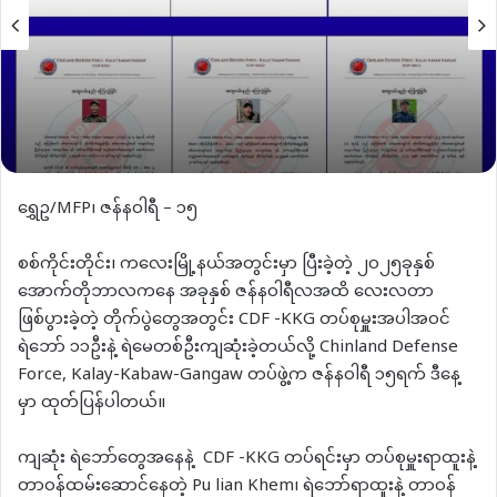
ရွှေဥ/MFP၊ ဇန်နဝါရီ – ၁၅
စစ်ကိုင်းတိုင်း၊ ကလေးမြို့နယ်အတွင်းမှာ ပြီးခဲ့တဲ့ ၂၀၂၅ခုနှစ်
အောက်တိုဘာလကနေ အခုနှစ် ဇန်နဝါရီလအထိ လေးလတာ
ဖြစ်ပွားခဲ့တဲ့ တိုက်ပွဲတွေအတွင်း CDF -KKG တပ်စုမှူးအပါအဝင်
ရဲဘော် ၁၁ဦးနဲ့ ရဲမေတစ်ဦးကျဆုံးခဲ့တယ်လို့ Chinland Defense
Force, Kalay-Kabaw-Gangaw တပ်ဖွဲ့က ဇန်နဝါရီ ၁၅ရက် ဒီနေ့
မှာ ထုတ်ပြန်ပါတယ်။
ကျဆုံး ရဲဘော်တွေအနေနဲ့ CDF -KKG တပ်ရင်းမှာ တပ်စုမှူးရာထူးနဲ့
တာဝန်ထမ်းဆောင်နေတဲ့ Pu lian Khem၊ ရဲဘော်ရာထူးနဲ့ တာဝန်