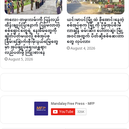
ကလေး-တမူးလမ်းကို ပြန်လည်
ယင်းမာပင်မြို့ထဲ ခိုအောင်းနေတဲ့
ထိန်းချုပ်ပြီးနောက် ပြန်မလာတဲ့
စစ်အုပ်စုက မြို့ကို ပိုမိုအုပ်စီးမိ
စစ်ရှောင်တွေရဲ့ နေအိမ်တွေကို
လာချိန် ဖမ်းဆီး၊ ပေါ်တာဆွဲ၊ မြို့
ချိတ်ပိတ်မယ်လို့ စစ်အုပ်စု
အဝင်အထွက် ပိတ်ဆို့စစ်ဆေးတာ
ခြိမ်းခြောက်၊စိုးမိုးနယ်မြေတွေ
တွေ လုပ်လာ၊
မှာ အုပ်ချုပ်ရေးယန္တရား
August 4, 2026
လည်ပတ်ဖို့ ကြိုးစားနေ
August 5, 2026