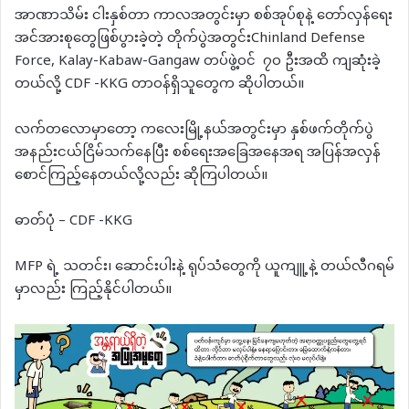
အာဏာသိမ်း ငါးနှစ်တာ ကာလအတွင်းမှာ စစ်အုပ်စုနဲ့ တော်လှန်ရေး
အင်အားစုတွေဖြစ်ပွားခဲ့တဲ့ တိုက်ပွဲအတွင်းChinland Defense
Force, Kalay-Kabaw-Gangaw တပ်ဖွဲ့ဝင် ၇၀ ဦးအထိ ကျဆုံးခဲ့
တယ်လို့ CDF -KKG တာဝန်ရှိသူတွေက ဆိုပါတယ်။
လက်တလောမှာတော့ ကလေးမြို့နယ်အတွင်းမှာ နှစ်ဖက်တိုက်ပွဲ
အနည်းငယ်ငြိမ်သက်နေပြီး စစ်ရေးအခြေအနေအရ အပြန်အလှန်
စောင်ကြည့်နေတယ်လို့လည်း ဆိုကြပါတယ်။
ဓာတ်ပုံ – CDF -KKG
MFP ရဲ့ သတင်း၊ ဆောင်းပါးနဲ့ ရုပ်သံတွေကို ယူကျူ့နဲ့ တယ်လီဂရမ်
မှာလည်း ကြည့်နိုင်ပါတယ်။