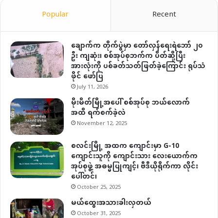
Popular
Recent
ချောက်က တိုက်ပွဲမှာ တော်လှန်ရေးရဲဘော် ၂၀
ဦး ကျဆုံး၊ စစ်အုပ်စုဘက်က ပိတ်ဆို့ပြီး
အားလုံးကို ပစ်ခတ်သတ်ဖြတ်ခဲ့ကြောင်း ရုပ်သံ
ဖိုင် ဖော်ပြ
July 11, 2026
မိုးမိတ်မြို့အပေါ် စစ်အုပ်စု ဘယ်လောက်
အထိ ရက်စက်ခဲ့လဲ
November 12, 2025
စလင်းမြို့ အထက ကျောင်းမှာ G-10
ကျောင်းသူကို ကျောင်းသား လေးယောက်က
အုပ်စုဖွဲ့ အဓမ္မပြုကျင့်၊ ဗီဒီယိုရိုက်ကာ လိုင်း
ပေါ်တင်၊
October 25, 2025
မယ်ထွေးအသားခါးလှတယ်
October 31, 2025