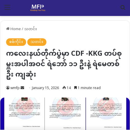
Menu
Se
Home
/
သတင်း
စစ်ကိုင်း
သတင်း
ကလေးနယ်တိုက်ပွဲမှာ CDF -KKG တပ်စု
မှူးအပါအဝင် ရဲဘော် ၁၁ ဦးနဲ့ ရဲမေတစ်
ဦး ကျဆုံး
Send
wmfp
January 15, 2026
14
1 minute read
an
email