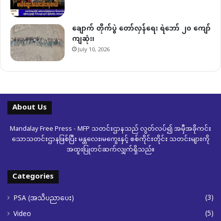
ချောက် တိုက်ပွဲ တော်လှန်ရေး ရဲဘော် ၂၀ ကျော်
ကျဆုံး၊
July 10, 2026
About Us
Mandalay Free Press - MFP သတင်းဌာနသည် လွတ်လပ်၍ အမှီအခိုကင်း
သောသတင်းဌာနဖြစ်ပြီး မန္တလေး၊မကွေးနှင့် စစ်ကိုင်းတိုင်း သတင်းများကို
အထူးပြုတင်ဆက်လျှက်ရှိသည်။
Categories
(3)
PSA (အသိပညာပေး)
(5)
Video