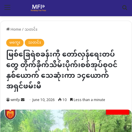
Menu
Se
Home
/
သတင်း
မကွေး
သတင်း
မြစ်ခြေရဲစခန်းကို တော်လှန်ရေးတပ်
တွေ တိုက်ခိုက်သိမ်းပိုက်၊စစ်အုပ်စုဝင်
နှစ်ယောက် သေဆုံးကာ ၁၄ယောက်
အရှင်ဖမ်းမိ
Send
wmfp
June 10, 2026
10
Less than a minute
an
email