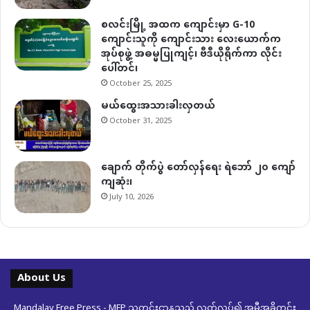
စလင်းမြို့ အထက ကျောင်းမှာ G-10
ကျောင်းသူကို ကျောင်းသား လေးယောက်က
အုပ်စုဖွဲ့ အဓမ္မပြုကျင့်၊ ဗီဒီယိုရိုက်ကာ လိုင်း
ပေါ်တင်၊
October 25, 2025
မယ်ထွေးအသားခါးလှတယ်
October 31, 2025
ချောက် တိုက်ပွဲ တော်လှန်ရေး ရဲဘော် ၂၀ ကျော်
ကျဆုံး၊
July 10, 2026
About Us
Mandalay Free Press - MFP သတင်းဌာနသည် လွတ်လပ်၍ အမှီအခိုကင်း