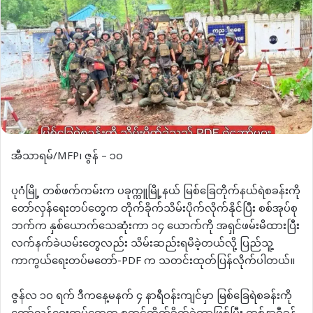
‌အီသာရမ်/MFP၊ ဇွန် – ၁၀
ပုဂံမြို့ တစ်ဖက်ကမ်းက ပခုက္ကူမြို့နယ် မြစ်ခြေတိုက်နယ်ရဲစခန်းကို
တော်လှန်ရေးတပ်တွေက တိုက်ခိုက်သိမ်းပိုက်လိုက်နိုင်ပြီး စစ်အုပ်စု
ဘက်က နှစ်ယောက်သေဆုံးကာ ၁၄ ယောက်ကို အရှင်ဖမ်းမိထားပြီး
လက်နက်ခဲယမ်းတွေလည်း သိမ်းဆည်းရမိခဲ့တယ်လို့ ပြည်သူ့
ကာကွယ်ရေးတပ်မတော်-PDF က သတင်းထုတ်ပြန်လိုက်ပါတယ်။
ဇွန်လ ၁၀ ရက် ဒီကနေ့မနက် ၄ နာရီဝန်းကျင်မှာ မြစ်ခြေရဲစခန်းကို