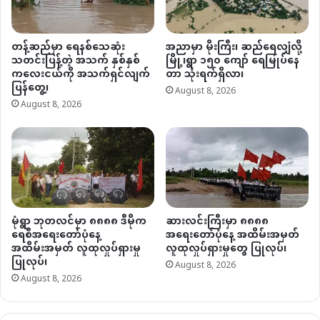
တန့်ဆည်မှာ ရေနစ်သေဆုံး
အညာမှာ မိုးကြီး၊ ဆည်ရေလျှံလို့
သတင်းပြန့်တဲ့ အသက် နှစ်နှစ်
မြို့၊ရွာ ၁၅၀ ကျော် ရေမြုပ်နေ
ကလေးငယ်ကို အသက်ရှင်လျက်
တာ သုံးရက်ရှိလာ၊
ပြန်တွေ့၊
August 8, 2026
August 8, 2026
မုံရွာ ဘုတလင်မှာ ၈၈၈၈ ဒီမိုက
ဆားလင်းကြီးမှာ ၈၈၈၈
ရေစီအရေးတော်ပုံနေ့
အရေးတော်ပုံနေ့ အထိမ်းအမှတ်
အထိမ်းအမှတ် လူထုလှုပ်ရှားမှု
လူထုလှုပ်ရှားမှုတွေ ပြုလုပ်၊
ပြုလုပ်၊
August 8, 2026
August 8, 2026