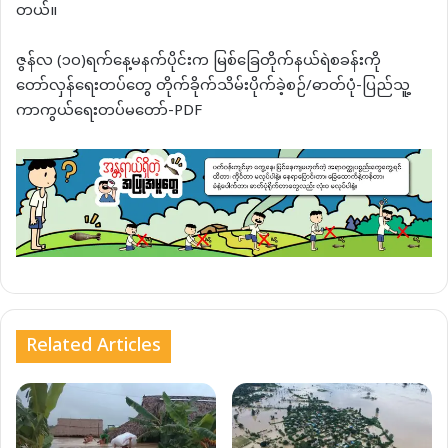
တယ်။
ဇွန်လ (၁၀)ရက်နေ့မနက်ပိုင်းက မြစ်ခြေတိုက်နယ်ရဲစခန်းကို
တော်လှန်ရေးတပ်တွေ တိုက်ခိုက်သိမ်းပိုက်ခဲ့စဉ်/ဓာတ်ပုံ-ပြည်သူ့
ကာကွယ်ရေးတပ်မတော်-PDF
Related Articles