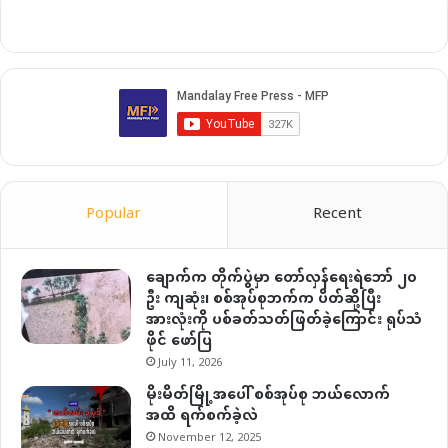
Popular
Recent
ချောက်က တိုက်ပွဲမှာ တော်လှန်ရေးရဲဘော် ၂၀
ဦး ကျဆုံး၊ စစ်အုပ်စုဘက်က ပိတ်ဆို့ပြီး
အားလုံးကို ပစ်ခတ်သတ်ဖြတ်ခဲ့ကြောင်း ရုပ်သံ
ဖိုင် ဖော်ပြ
July 11, 2026
မိုးမိတ်မြို့အပေါ် စစ်အုပ်စု ဘယ်လောက်
အထိ ရက်စက်ခဲ့လဲ
November 12, 2025