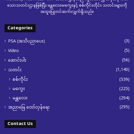
သောသတင်းဌာနဖြစ်ပြီး မန္တလေး၊မကွေးနှင့် စစ်ကိုင်းတိုင်း သတင်းများကို
အထူးပြုတင်ဆက်လျှက်ရှိသည်။
Categories
(3)
PSA (အသိပညာပေး)
(5)
Video
(56)
ဆောင်းပါး
(1,140)
သတင်း
စစ်ကိုင်း
(539)
မကွေး
(225)
မန္တလေး
(294)
(295)
အညာမြေ တော်လှန်ရေး
Contact Us