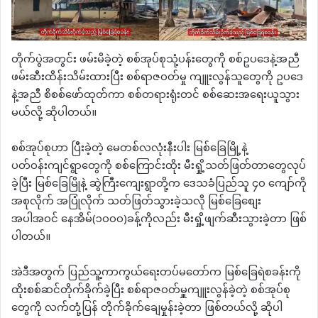
တိုက်ပွဲအတွင်း ဖမ်းမိခဲ့တဲ့ စစ်အုပ်စုသုံ့ပန်းတွေကို စစ်ဥပဒေနဲ့အညီ
ဖမ်းဆီးထိန်းသိမ်းထားပြီး စစ်ရာဇဝတ်မှု ကျူးလွန်သူတွေကို ဥပဒေ
နဲ့အညီ စိစစ်ဖော်ထုတ်ကာ စစ်တရားရုံးတင် စစ်ဆေးအရေးယူသွား
မယ်လို့ ဆိုပါတယ်။
စစ်အုပ်စုဟာ ပြီးခဲ့တဲ့ မေတစ်လလုံးနီးပါး မြစ်ခြေမြို့နဲ့
ပတ်ဝန်းကျင်ရွာတွေကို စစ်ကြောင်းထိုး မီးရှို့သတ်ဖြတ်တာတွေလုပ်
ခဲ့ပြီး မြစ်ခြေမြိုနဲ့ ဆွဲကြီးကျေးရွာတို့က ဒေသခံပြည်သူ ၄၀ ကျော်ကို
အစုလိုက် အပြုံလိုက် သတ်ဖြတ်သွားခဲ့သလို မြစ်​ခြေ​စျေး
အပါအဝင် နေအိမ်(၁၀၀၀)ခန့်ကိုလည်း မီးရှို့ဖျက်ဆီးသွားခဲ့တာ ဖြစ်
ပါတယ်။
အဲဒီအတွက် ပြည်သူ့ကာကွယ်ရေးတပ်မတော်က မြစ်ခြေရဲစခန်းကို
ထိုးစစ်ဆင်တိုက်ခိုက်ခဲ့ပြီး စစ်ရာဇဝတ်မှူကျူးလွန်ခဲ့တဲ့ စစ်အုပ်စု
တွေကို လက်တုံ့ပြန် တိုက်ခိုက်ချေမှုန်းခဲ့တာ ဖြစ်တယ်လို့ ဆိုပါ