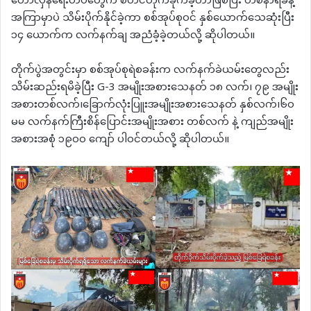
တော်လှန်ရေးတပ်တွေက စတင်တိုက်ခိုက်ခဲ့တာဖြစ်ပြီး တစ်နာရီခန့်
အကြာမှာပဲ သိမ်းပိုက်နိုင်ခဲ့ကာ စစ်အုပ်စုဝင် နှစ်ယောက်သေဆုံးပြီး
၁၄ ယောက်က လက်နက်ချ အညံခံ့ခဲ့တယ်လို့ ဆိုပါတယ်။
တိုက်ပွဲအတွင်းမှာ စစ်အုပ်စုရဲစခန်းက လက်နက်ခဲယမ်းတွေလည်း
သိမ်းဆည်းရမိခဲ့ပြီး G-3 အမျိုးအစားသေနတ် ၁၈ လက်၊ ၇၉ အမျိုး
အစားတစ်လက်၊ခြောက်လုံးပြူးအမျိုးအစားသေနတ် နှစ်လက်၊၆၀
မမ လက်နက်ကြီးစိန်ပြောင်းအမျိုးအစား တစ်လက် နဲ့ ကျည်အမျိုး
အစားအစုံ ၁၉၀၀ ကျော် ပါဝင်တယ်လို့ ဆိုပါတယ်။