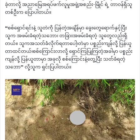
ခဲ့တာလို့ အညာမြေအရပ်ဖက်လူမှုအဖွဲ့အစည်း-မြိုင် ရဲ့ တာဝန်ရှိသူ
တစ်ဦးက ပြောပါတယ်။
“စစ်ရှောင်ရင်းနဲ့ သူတဲကို ပြန်တဲ့အချိန်မှာ ခွေးတွေရောက်နှင့်ပြီး
သူက အဖမ်းခံရတဲ့သဘော၊ တခြားအဖမ်းခံရတဲ့ သူတွေလည်းရှိ
တယ်။ သူကအသတ်ခံလိုက်ရတာပေါ့၊တဲမှာ ပစ္စည်းကျန်လို့ ပြန်ယူ
တာထင်တယ်၊စစ်ကြောင်းလာလို့ ရှောင်ကြပြုကြတဲ့အခါမှာ ပစ္စည်း
ကျန်လို့ ပြန်ယူတာမှာ အခုလို စစ်ကြောင်းနဲ့တွေ့ပြီး သတ်ခံရတဲ့
သဘော” လို့သူက ရှင်းပြပါတယ်။