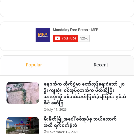
Popular
Recent
ချောက်က တိုက်ပွဲမှာ တော်လှန်ရေးရဲဘော် ၂၀
ဦး ကျဆုံး၊ စစ်အုပ်စုဘက်က ပိတ်ဆို့ပြီး
အားလုံးကို ပစ်ခတ်သတ်ဖြတ်ခဲ့ကြောင်း ရုပ်သံ
ဖိုင် ဖော်ပြ
July 11, 2026
မိုးမိတ်မြို့အပေါ် စစ်အုပ်စု ဘယ်လောက်
အထိ ရက်စက်ခဲ့လဲ
November 12, 2025