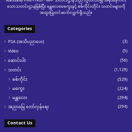
Mandalay Free Press - MFP သတင်းဌာနသည် လွတ်လပ်၍ အမှီအခိုကင်း
သောသတင်းဌာနဖြစ်ပြီး မန္တလေး၊မကွေးနှင့် စစ်ကိုင်းတိုင်း သတင်းများကို
အထူးပြုတင်ဆက်လျှက်ရှိသည်။
Categories
(3)
PSA (အသိပညာပေး)
(5)
Video
(56)
ဆောင်းပါး
(1,129)
သတင်း
စစ်ကိုင်း
(529)
မကွေး
(224)
မန္တလေး
(294)
(294)
အညာမြေ တော်လှန်ရေး
Contact Us