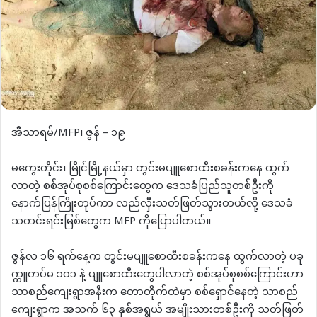
‌အီသာရမ်/MFP၊ ဇွန် – ၁၉
မကွေးတိုင်း၊ မြိုင်မြို့နယ်မှာ တွင်းမပျူစောထီးစခန်းကနေ ထွက်
လာတဲ့ စစ်အုပ်စုစစ်ကြောင်းတွေက ဒေသခံပြည်သူတစ်ဦးကို
နောက်ပြန်ကြိုးတုပ်ကာ လည်လှီးသတ်ဖြတ်သွားတယ်လို့ ဒေသခံ
သတင်းရင်းမြစ်တွေက MFP ကိုပြောပါတယ်။
ဇွန်လ ၁၆ ရက်နေ့က တွင်းမပျူစောထီးစခန်းကနေ ထွက်လာတဲ့ ပခု
က္ကူတပ်မ ၁၀၁ နဲ့ ပျူစောထီးတွေပါလာတဲ့ စစ်အုပ်စုစစ်ကြောင်းဟာ
သာစည်ကျေးရွာအနီးက တောတိုက်‌ထဲမှာ စစ်ရှောင်နေတဲ့ သာစည်
ကျေးရွာက အသက် ၆၃ နှစ်အရွယ် အမျိုးသားတစ်ဦးကို သတ်ဖြတ်