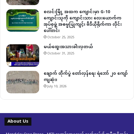
စလင်းမြို့ အထက ကျောင်းမှာ G-10
ကျောင်းသူကို ကျောင်းသား လေးယောက်က
အုပ်စုဖွဲ့ အဓမ္မပြုကျင့်၊ ဗီဒီယိုရိုက်ကာ လိုင်း
ပေါ်တင်၊
October 25, 2025
မယ်ထွေးအသားခါးလှတယ်
October 31, 2025
ချောက် တိုက်ပွဲ တော်လှန်ရေး ရဲဘော် ၂၀ ကျော်
ကျဆုံး၊
July 10, 2026
About Us