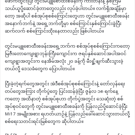
ဖောက်ထွင်းပြီး တွင်းမပျူစောထီးစခန်းကို ကားတန်းနဲ့ နှစ်ကြိမ်
သယ်ယူပို့ဆောင်ခဲ့တာတွေလည်း လုပ်ခဲ့ပါတယ်။ လက်ရှိအချိန်မှာ
တော့ အဆိုပါ စစ်အုပ်စုစစ်ကြောင်းတွေဟာ တွင်းမပျူစောထီးစခန်း
အနောက်ဘက်နဲ့ အရှေ့ဘက်တို့မှာ စစ်ကြောင်းနှစ်ကြောင်းခွဲပြီး
ဆက်လက် စစ်ကြောင်းထိုးနေတာလည်း ဖြစ်ပါတယ်။
တွင်းမပျူစောထီးစခန်းအရှေ့ဘက်က စစ်အုပ်စုစစ်ကြောင်းကတော့
မြဇီးတောကျေးရွာဘုန်းကြီးကျောင်းက ဇရပ်နှစ်ဆောင်အပါအဝင်
ကျေးရွာအတွင်းက နေအိမ်အလုံး ၂၀ ခန့်ကို မီးရှို့ဖျက်ဆီးသွားခဲ့
တယ်လို့ ဒေသခံတွေက ပြောပါတယ်။
ပြီးခဲ့တဲ့ရက်တွေအတွင်း အဲဒီစစ်အုပ်စုစစ်ကြောင်းနဲ့ တော်လှန်ရေး
တပ်တွေအကြား တိုက်ပွဲတွေ ပြင်းထန်ခဲ့ပြီး ဇွန်လ ၁၈ ရက်နေ့
ကတော့ အထိနာတဲ့ စစ်အုပ်စုဟာ တိုက်ပွဲအတွင်း သေဆုံးတဲ့ စစ်
အုပ်စုဝင်တွေကို တွင်းမပျူစောထီးစခန်းကို ပြန်လည်ပို့ဆောင်ခဲ့ပြီး
Mi17 အမျိုးအစား ရဟတ်ယာဉ်နဲ့ ပြန်လည်ခေါ်ဆောင်သွားတယ်လို့
စစ်ရေးသတင်းရင်းမြစ်တွေက ဆိုပါတယ်။