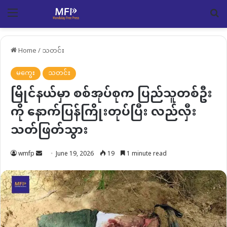
Menu
Se
Home
/
သတင်း
မကွေး
သတင်း
မြိုင်နယ်မှာ စစ်အုပ်စုက ပြည်သူတစ်ဦး
ကို နောက်ပြန်ကြိုးတုပ်ပြီး လည်လှီး
သတ်ဖြတ်သွား
Send
wmfp
June 19, 2026
19
1 minute read
an
email