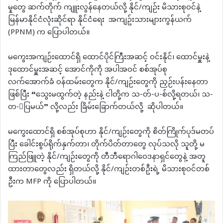
မှုတွေ ဆက်တိုက် ကျူးလွန်နေတယ်လို့ နိုင်/ကျဉ်း မိသားစုဝင်နဲ့
မြန်မာနိုင်ငံလုံးဆိုင်ရာ နိုင်ငံရေး အကျဥ်းသားများကွန်ယက်
(PPNM) က ပြောပါတယ်။
မကွေးအကျဉ်းထောင်ရှိ ထောင်ပိုင်ကြီးအဆင့် ဝင်းနိုင်၊ ထောင်မှူးနဲ့
ဒုထောင်မှူးအဆင့် အောင်ကိုကို အပါအဝင် စစ်အုပ်စု
လက်အောက်ခံ ဝန်ထမ်းတွေက နိုင်/ကျဉ်းတွေကို ညှဉ်းပန်းနေတာ
ဖြစ်ပြီး “သွေးမထွက်တဲ့ နည်းနဲ့ ငါတို့က သ-တ်-ပ-စ်လို့ရတယ်၊ သ-
တ-်ပြမယ်” လို့လည်း ခြိမ်းခြောက်တယ်လို့ ဆိုပါတယ်။
မကွေးထောင်ရှိ စစ်အုပ်စုဟာ နိုင်/ကျဉ်းတွေကို စိတ်ကြိုက်ပုဒ်မတပ်
ပြီး ခေါင်းစွပ်ရိုက်နှက်တာ၊ တိုက်ပိတ်တာတွေ လုပ်သလို သူတို့ မ
ကြည်ဖြူတဲ့ နိုင်/ကျဉ်းတွေကို တီဘီရောဂါဝေဒနာရှင်တွေနဲ့ အတူ
ထားတာတွေလည်း ရှိတယ်လို့ နိုင်/ကျဉ်းတစ်ဦးရဲ့ မိသားစုဝင်တစ်
ဦးက MFP ကို ပြောပါတယ်။