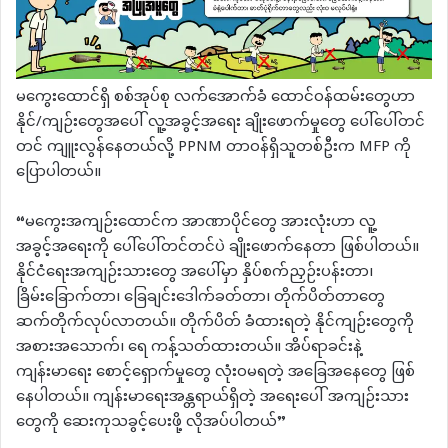
မကွေးထောင်ရှိ စစ်အုပ်စု လက်အောက်ခံ ထောင်ဝန်ထမ်းတွေဟာ
နိုင်/ကျဉ်းတွေအပေါ် လူ့အခွင့်အရေး ချိုးဖောက်မှုတွေ ပေါ်ပေါ်တင်
တင် ကျူးလွန်နေတယ်လို့ PPNM တာဝန်ရှိသူတစ်ဦးက MFP ကို
ပြောပါတယ်။
“မကွေးအကျဉ်းထောင်က အာဏာပိုင်တွေ အားလုံးဟာ လူ့
အခွင့်အရေးကို ပေါ်ပေါ်တင်တင်ပဲ ချိုးဖောက်နေတာ ဖြစ်ပါတယ်။
နိုင်ငံရေးအကျဉ်းသားတွေ အပေါ်မှာ နှိပ်စက်ညှဉ်းပန်းတာ၊
ခြိမ်းခြောက်တာ၊ ခြေချင်းဒေါက်ခတ်တာ၊ တိုက်ပိတ်တာတွေ
ဆက်တိုက်လုပ်လာတယ်။ တိုက်ပိတ် ခံထားရတဲ့ နိုင်ကျဉ်းတွေကို
အစားအသောက်၊ ရေ ကန့်သတ်ထားတယ်။ အိပ်ရာခင်းနဲ့
ကျန်းမာရေး စောင့်ရှောက်မှုတွေ လုံးဝမရတဲ့ အခြေအနေတွေ ဖြစ်
နေပါတယ်။ ကျန်းမာရေးအန္တရာယ်ရှိတဲ့ အရေးပေါ် အကျဉ်းသား
တွေကို ဆေးကုသခွင့်ပေးဖို့ လိုအပ်ပါတယ်”