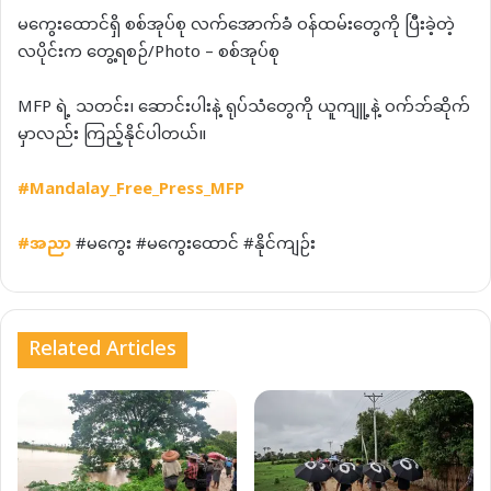
မကွေးထောင်ရှိ စစ်အုပ်စု လက်အောက်ခံ ဝန်ထမ်းတွေကို ပြီးခဲ့တဲ့
လပိုင်းက တွေ့ရစဉ်/Photo – စစ်အုပ်စု
MFP ရဲ့ သတင်း၊ ဆောင်းပါးနဲ့ ရုပ်သံတွေကို ယူကျူ့နဲ့ ဝက်ဘ်ဆိုက်
မှာလည်း ကြည့်နိုင်ပါတယ်။
#Mandalay_Free_Press_MFP
#
အညာ
#မကွေး #မကွေးထောင် #နိုင်ကျဉ်း
Related Articles