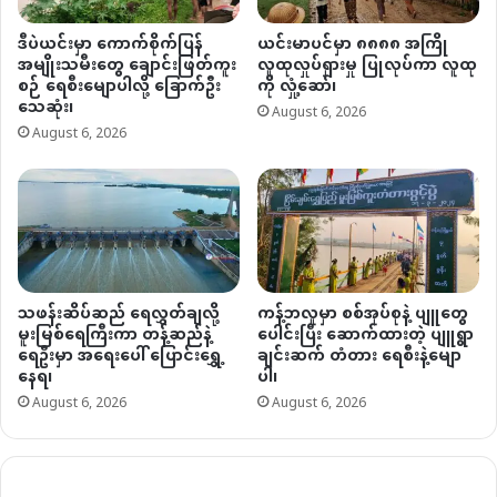
ဒီပဲယင်းမှာ ကောက်စိုက်ပြန်
ယင်းမာပင်မှာ ၈၈၈၈ အကြို
အမျိုးသမီးတွေ ချောင်းဖြတ်ကူး
လူထုလှုပ်ရှားမှု ပြုလုပ်ကာ လူထု
စဉ် ရေစီးမျောပါလို့ ခြောက်ဦး
ကို လှုံ့ဆော်၊
သေဆုံး၊
August 6, 2026
August 6, 2026
သဖန်းဆိပ်ဆည် ရေလွှတ်ချလို့
ကန့်ဘလူမှာ စစ်အုပ်စုနဲ့ ပျူတွေ
မူးမြစ်ရေကြီးကာ တန့်ဆည်နဲ့
ပေါင်းပြီး ဆောက်ထားတဲ့ ပျူရွာ
ရေဦးမှာ အရေးပေါ် ပြောင်းရွှေ့
ချင်းဆက် တံတား ရေစီးနဲ့မျော
နေရ၊
ပါ၊
August 6, 2026
August 6, 2026