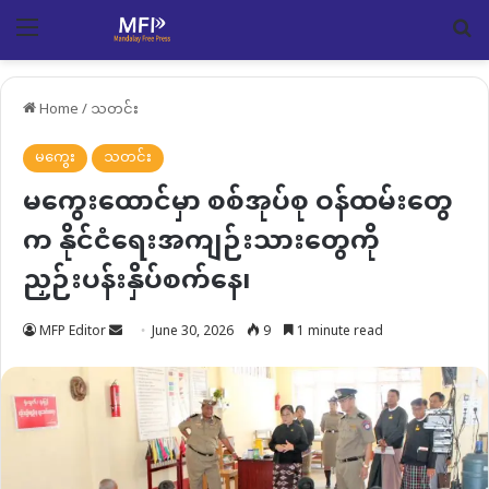
Menu
Se
Home
/
သတင်း
မကွေး
သတင်း
မကွေးထောင်မှာ စစ်အုပ်စု ဝန်ထမ်းတွေ
က နိုင်ငံရေးအကျဉ်းသားတွေကို
ညှဉ်းပန်းနှိပ်စက်နေ၊
Send
MFP Editor
June 30, 2026
9
1 minute read
an
email