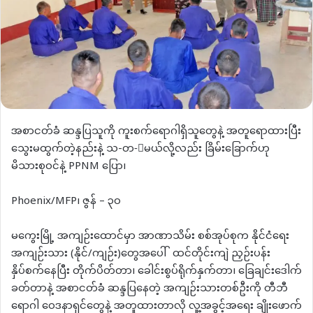
အစာငတ်ခံ ဆန္ဒပြသူကို ကူးစက်ရောဂါရှိသူတွေနဲ့ အတူရောထားပြီး
သွေးမထွက်တဲ့နည်းနဲ့ သ-တ-်မယ်လို့လည်း ခြိမ်းခြောက်ဟု
မိသားစုဝင်နဲ့ PPNM ပြော၊
Phoenix/MFP၊ ဇွန် – ၃၀
မကွေးမြို့ အကျဉ်းထောင်မှာ အာဏာသိမ်း စစ်အုပ်စုက နိုင်ငံရေး
အကျဉ်းသား (နိုင်/ကျဉ်း)တွေအပေါ် ထင်တိုင်းကျဲ ညှဉ်းပန်း
နှိပ်စက်နေပြီး တိုက်ပိတ်တာ၊ ခေါင်းစွပ်ရိုက်နှက်တာ၊ ခြေချင်းဒေါက်
ခတ်တာနဲ့ အစာငတ်ခံ ဆန္ဒပြနေတဲ့ အကျဉ်းသားတစ်ဦးကို တီဘီ
ရောဂါ ဝေဒနာရှင်တွေနဲ့ အတူထားတာလို လူ့အခွင့်အရေး ချိုးဖောက်