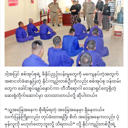
ဒါ့အပြင် စစ်အုပ်စုရဲ့ ဖိနှိပ်ညှဉ်းပန်းမှုတွေကို မကျေနပ်တဲ့အတွက်
အစာငတ်ခံဆန္ဒပြတဲ့ နိုင်/ကျဉ်းတစ်ဦးကိုလည်း စစ်အုပ်စု ဝန်ထမ်း
တွေက ခေါင်းစွပ်ချုပ်နှောင်ကာ တီဘီရောဂါ ဝေဒနာရှင်တွေရှိတဲ့
ဆေးရုံတိုက်ဆောင်မှာ ထားထားတယ်လို့ ဆိုပါတယ်။
“သူ့အခြေအနေက စိုးရိမ်ရတဲ့ အခြေအနေမှာ ရှိနေတယ်။
လက်ပြန်ကြိုးလည်း တုပ်ခံထားရပြီး စိတ် အခြေအနေကလည်း ပုံ
မှန်လူလို မဟုတ်တော့ဘူးလို့ သိရတယ်” လို့ နိုင်/ကျဉ်းတစ်ဦးရဲ့