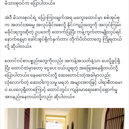
မိသားစုဝင်က ပြောပါတယ်။
အဲဒီ မိသားစုဝင်ရဲ့ ပြောကြားချက်အရ မကွေးထောင်မှာ စစ်အုပ်စု
က အတင်းအဓမ္မ အလုပ်ခိုင်းစေလို့ နိုင်/ကျဉ်းတွေကို အလုပ်ကြမ်း
မခိုင်းရဘူးဆိုတဲ့ ဥပဒေကို ထောက်ပြပြီး ကန့်ကွက်တာမျိုးလုပ်ရင်
နောက်နေ့မှာ ခေါင်းစွပ်ရိုက်နှက်တာ၊ တိုက်ပိတ်တာတွေ ကြုံရတယ်
လို့ ဆိုပါတယ်။
ထောင်ဝင်စာပစ္စည်းတွေကိုလည်း အကန့်အသတ်နဲ့သာ ပေးပို့ခွင့်ရှိ
ပြီး ထောင်ထဲမှာတော့ ငွေပေး ဝယ်ယူရတဲ့ အခြေအနေရှိတယ်လို့
ပြောပါတယ်။ နေမကောင်းလို့ ဆေးတောင်းတဲ့အခါမှာလည်း
လုံလောက်တဲ့ ဆေးဝါးကုသမှု မရဘဲ အများအားဖြင့် ပါရာစီတမော
ပဲ ပေးလေ့ရှိတာကြောင့် ထောင်တွင်း ကျန်းမာရေးစောင့်ရှောက်မှု
အားနည်းနေတယ်လို့လည်း ဆိုပါတယ်။