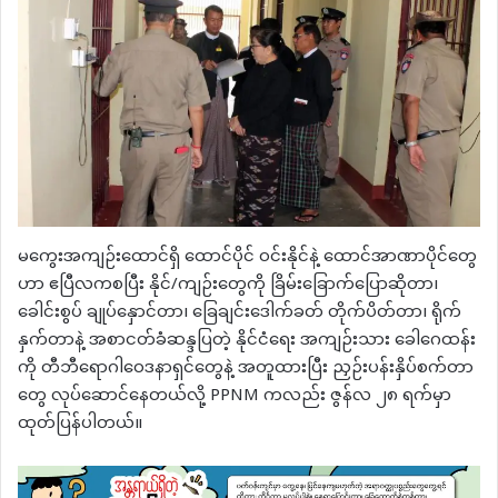
မကွေးအကျဉ်းထောင်ရှိ ထောင်ပိုင် ဝင်းနိုင်နဲ့ ထောင်အာဏာပိုင်တွေ
ဟာ ဧပြီလကစပြီး နိုင်/ကျဉ်းတွေကို ခြိမ်းခြောက်ပြောဆိုတာ၊
ခေါင်းစွပ် ချုပ်နှောင်တာ၊ ခြေချင်းဒေါက်ခတ် တိုက်ပိတ်တာ၊ ရိုက်
နှက်တာနဲ့ အစာငတ်ခံဆန္ဒပြတဲ့ နိုင်ငံရေး အကျဉ်းသား ခေါဂေထန်း
ကို တီဘီရောဂါဝေဒနာရှင်တွေနဲ့ အတူထားပြီး ညှဉ်းပန်းနှိပ်စက်တာ
တွေ လုပ်ဆောင်နေတယ်လို့ PPNM ကလည်း ဇွန်လ ၂၈ ရက်မှာ
ထုတ်ပြန်ပါတယ်။