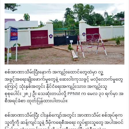
စစ်အာဏာသိမ်းပြီးနောက် အကျဉ်းထောင်တွေထဲမှာ လူ့
အခွင့်အရေးချိုးဖောက်မှုတွေနဲ့ ဆေးဝါးကုသခွင့် မလုံလောက်မှုတွေ
ကြောင့် သုံးနှစ်အတွင်း နိုင်ငံရေးအကျဉ်းသား၊ အကျဉ်းသူ
စုစုပေါင်း ၂၈၂ ဦး သေဆုံးတယ်လို့ PPNM က မေလ ၃၁ ရက်မှာ အ
စီအရင်ခံစာ ထုတ်ပြန်ထားပါတယ်။
စစ်အာဏာသိမ်းပြီး ငါးနှစ်ကျော်အတွင်း အာဏာသိမ်း စစ်အုပ်စုက
သူတို့ကို ဆန့်ကျင်သူနဲ့ ဒီမိုကရေစီအရေး လှုပ်ရှားသူတွေ အပါအဝင်