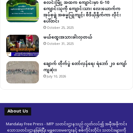
စလင်းမြို့ အထက ကျောင်းမှာ G-10
ကျောင်းသူကို ကျောင်းသား လေးယောက်က
အုပ်စုဖွဲ့ အဓမ္မပြုကျင့်၊ ဗီဒီယိုရိုက်ကာ လိုင်း
ပေါ်တင်၊
October 25, 2025
မယ်ထွေးအသားခါးလှတယ်
October 31, 2025
ချောက် တိုက်ပွဲ တော်လှန်ရေး ရဲဘော် ၂၀ ကျော်
ကျဆုံး၊
July 10, 2026
About Us
Mandalay Free Press - MFP သတင်းဌာနသည် လွတ်လပ်၍ အမှီအခိုကင်း
သောသတင်းဌာနဖြစ်ပြီး မန္တလေး၊မကွေးနှင့် စစ်ကိုင်းတိုင်း သတင်းများကို