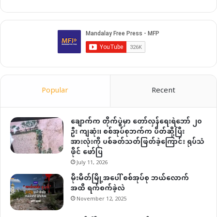
Popular
Recent
ချောက်က တိုက်ပွဲမှာ တော်လှန်ရေးရဲဘော် ၂၀
ဦး ကျဆုံး၊ စစ်အုပ်စုဘက်က ပိတ်ဆို့ပြီး
အားလုံးကို ပစ်ခတ်သတ်ဖြတ်ခဲ့ကြောင်း ရုပ်သံ
ဖိုင် ဖော်ပြ
July 11, 2026
မိုးမိတ်မြို့အပေါ် စစ်အုပ်စု ဘယ်လောက်
အထိ ရက်စက်ခဲ့လဲ
November 12, 2025