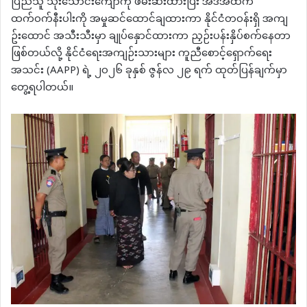
ပြည်သူ သုံးသောင်းကျော်ကို ဖမ်းဆီးထားပြီး အဲဒီအထဲက
ထက်ဝက်နီးပါးကို အမှုဆင်ထောင်ချထားကာ နိုင်ငံတဝန်းရှိ အကျ
ဥ်းထောင် ​အသီးသီးမှာ ချုပ်နှောင်ထားကာ ညှဉ်းပန်းနှိပ်စက်နေတာ
ဖြစ်တယ်လို့ နိုင်ငံရေးအကျဉ်းသားများ ကူညီစောင့်ရှောက်ရေး
အသင်း (AAPP) ရဲ့ ၂၀၂၆ ခုနှစ် ဇွန်လ ၂၉ ရက် ထုတ်ပြန်ချက်မှာ
တွေ့ရပါတယ်။