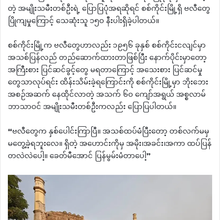
တဲ့ အမျိုးသမီးတစ်ဦးရဲ့ ပြောပြပုံအရဆိုရင် စစ်ကိုင်းမြို့ရှိ ဗလီတွေ
ပြိုကျမှုကြောင့် သေဆုံးသူ ၁၅၀ နီးပါးရှိခဲ့ပါတယ်။
စစ်ကိုင်းမြို့က ဗလီတွေဟာလည်း ၁၉၅၆ ခုနှစ် စစ်ကိုင်းငလျင်မှာ
အသစ်ပြန်လည် တည်ဆောက်ထားတာဖြစ်ပြီး နောက်ပိုင်းမှာတော့
အကြီးစား ပြင်ဆင်ခွင့်တွေ မရတာကြောင့် အသေးစား ပြင်ဆင်မှု
တွေသာလုပ်ရင်း ထိန်းသိမ်းခဲ့ရကြောင်းကို စစ်ကိုင်းမြို့မှာ ဘိုးဘေး
အစဉ်အဆက် နေထိုင်လာတဲ့ အသက် ၆၀ ကျော်အရွယ် အစ္စလာမ်
ဘာသာဝင် အမျိုးသမီးတစ်ဦးကလည်း ပြောပြပါတယ်။
“ဗလီတွေက နှစ်ပေါင်းကြာပြီ။ အသစ်ထပ်မံပြီးတော့ တစ်လက်မမှ
မတွေ့ခဲ့ရဘူးလေ။ ရှိတဲ့ အဟောင်းကိုမှ အမိုး၊အခင်း၊အကာ ထပ်ပြန်
တလဲလဲပေါ့။ ခေတ်မီအောင် ပြန်မွမ်းမံတာပေါ့”