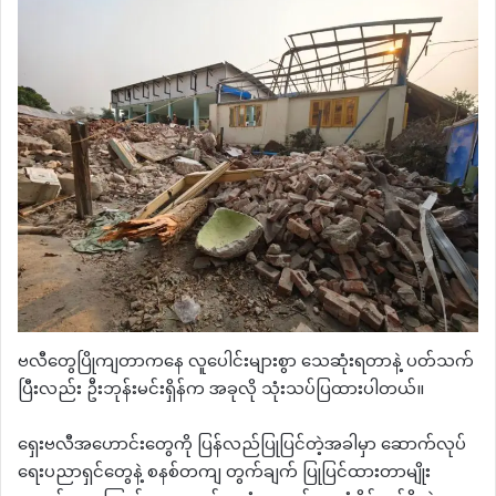
ဗလီတွေပြိုကျတာကနေ လူပေါင်းများစွာ သေဆုံးရတာနဲ့ ပတ်သက်
ပြီးလည်း ဦးဘုန်းမင်းရှိန်က အခုလို သုံးသပ်ပြထားပါတယ်။
ရှေးဗလီအဟောင်းတွေကို ပြန်လည်ပြုပြင်တဲ့အခါမှာ ဆောက်လုပ်
ရေးပညာရှင်တွေနဲ့ စနစ်တကျ တွက်ချက် ပြုပြင်ထားတာမျိုး