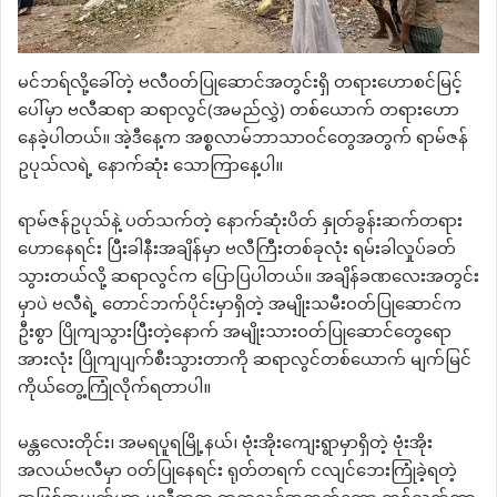
မင်ဘရ်လို့ခေါ်တဲ့ ဗလီဝတ်ပြုဆောင်အတွင်းရှိ တရားဟောစင်မြင့်
ပေါ်မှာ ဗလီဆရာ ဆရာလွင်(အမည်လွှဲ) တစ်ယောက် တရားဟော
နေခဲ့ပါတယ်။ အဲ့ဒီနေ့က အစ္စလာမ်ဘာသာဝင်တွေအတွက် ရာမ်ဇန်
ဥပုသ်လရဲ့ နောက်ဆုံး သောကြာနေ့ပါ။
ရာမ်ဇန်ဥပုသ်နဲ့ ပတ်သက်တဲ့ နောက်ဆုံးပိတ် နှုတ်ခွန်းဆက်တရား
ဟောနေရင်း ပြီးခါနီးအချိန်မှာ ဗလီကြီးတစ်ခုလုံး ရမ်းခါလှုပ်ခတ်
သွားတယ်လို့ ဆရာလွင်က ပြောပြပါတယ်။ အချိန်ခဏလေးအတွင်း
မှာပဲ ဗလီရဲ့ တောင်ဘက်ပိုင်းမှာရှိတဲ့ အမျိုးသမီးဝတ်ပြုဆောင်က
ဦးစွာ ပြိုကျသွားပြီးတဲ့နောက် အမျိုးသားဝတ်ပြုဆောင်တွေရော
အားလုံး ပြိုကျပျက်စီးသွားတာကို ဆရာလွင်တစ်ယောက် မျက်မြင်
ကိုယ်တွေ့ကြုံလိုက်ရတာပါ။
မန္တလေးတိုင်း၊ အမရပူရမြို့နယ်၊ ဗုံးအိုးကျေးရွာမှာရှိတဲ့ ဗုံးအိုး
အလယ်ဗလီမှာ ဝတ်ပြုနေရင်း ရုတ်တရက် ငလျင်ဘေးကြုံခဲ့ရတဲ့