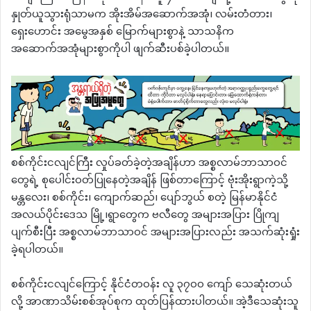
နှုတ်ယူသွားရုံသာမက အိုးအိမ်အဆောက်အအုံ၊ လမ်းတံတား၊
ရှေးဟောင်း အမွေအနှစ် မြောက်များစွာနဲ့ သာသနိက
အဆောက်အအုံများစွာကိုပါ ဖျက်ဆီးပစ်ခဲ့ပါတယ်။
စစ်ကိုင်းငလျင်ကြီး လှုပ်ခတ်ခဲ့တဲ့အချိန်ဟာ အစ္စလာမ်ဘာသာဝင်
တွေရဲ့ စုပေါင်းဝတ်ပြုနေတဲ့အချိန် ဖြစ်တာကြောင့် ဗုံးအိုးရွာကဲ့သို့
မန္တလေး၊ စစ်ကိုင်း၊ ကျောက်ဆည်၊ ပျော်ဘွယ် စတဲ့ မြန်မာနိုင်ငံ
အလယ်ပိုင်းဒေသ မြို့၊ရွာတွေက ဗလီတွေ အများအပြား ပြိုကျ
ပျက်စီးပြီး အစ္စလာမ်ဘာသာဝင် အများအပြားလည်း အသက်ဆုံးရှုံး
ခဲ့ရပါတယ်။
စစ်ကိုင်းငလျင်ကြောင့် နိုင်ငံတဝန်း လူ ၃၇၀၀ ကျော် သေဆုံးတယ်
လို့ အာဏာသိမ်းစစ်အုပ်စုက ထုတ်ပြန်ထားပါတယ်။ အဲ့ဒီသေဆုံးသူ