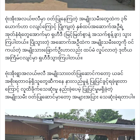
ဗုံးအိုးအလယ်ဗလီမှာ ဝတ်ပြုနေကြတဲ့ အမျိုးသမီးတွေထဲက ၃၆
ယောက်ဟာ ငလျင်ကြောင့် ပြိုကျတဲ့ နှစ်ထပ်အဆောက်အဦရဲ့
အုတ်နံရံတွေအောက်မှာ ရှဟီဒီ (မြင့်မြတ်စွာနဲ့ အသက်စွန့်ခွာ) သွား
ကြပါတယ်။ ပြိုသွားတဲ့ အဆောက်အဦထဲက အမျိုးသမီးတွေကို ဝင်
ကယ်တဲ့ အမျိုးသားခြောက်ဦးဟာလည်း ထပ်မံ လှုပ်လာတဲ့ ဒုတိယ
အကြိမ်ငလျင်မှာ ရှဟီဒီသွားကြပါတယ်။
ဗုံးအိုးရွာအလယ်ဗလီ အမျိုးသားဝတ်ပြုဆောင်ကတော့ ယခင်
အစိုးရတာဝန်ရှိသူတွေဆီကနေ နားလည်မှုနဲ့ ပြုပြင်ခွင့်ရခဲ့ဖူးတာ
ကြောင့် လူထိခိုက်သေဆုံးမှု နည်းခဲ့ပေမဲ့ ပြုပြင်မှုမရှိခဲ့တဲ့
အမျိုးသမီး ဝတ်ပြုဆောင်မှာတော့ အများအပြား သေဆုံးခဲ့ရတာပါ။