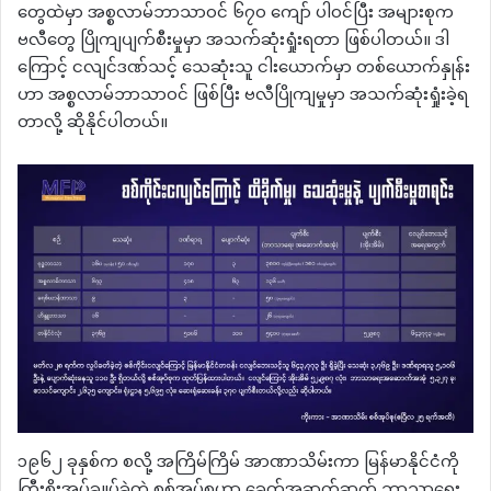
တွေထဲမှာ အစ္စလာမ်ဘာသာဝင် ၆၇၀ ကျော် ပါဝင်ပြီး အများစုက
ဗလီတွေ ပြိုကျပျက်စီးမှုမှာ အသက်ဆုံးရှုံးရတာ ဖြစ်ပါတယ်။ ဒါ
ကြောင့် ငလျင်ဒဏ်သင့် သေဆုံးသူ ငါးယောက်မှာ တစ်ယောက်နှုန်း
ဟာ အစ္စလာမ်ဘာသာဝင် ဖြစ်ပြီး ဗလီပြိုကျမှုမှာ အသက်ဆုံးရှုံးခဲ့ရ
တာလို့ ဆိုနိုင်ပါတယ်။
၁၉၆၂ ခုနှစ်က စလို့ အကြိမ်ကြိမ် အာဏာသိမ်းကာ မြန်မာနိုင်ငံကို
ကြီးစိုးအုပ်ချုပ်ခဲ့တဲ့ စစ်အုပ်စုဟာ ခေတ်အဆက်ဆက် ဘာသာရေး