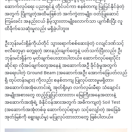
ဆောက်လုပ်ရေး ပညာရှင်နဲ့ တိုင်ပင်ကာ စနစ်တကျ ပြုပြင်နိုင်ခဲ့တဲ့
အတွက် ပြိုကျတဲ့အထိမဖြစ်ဘဲ အက်ကွဲတာမျိုး၊ ဝတ်ပြုဆောင်
ကြမ်းခင်း အနည်းငယ် နိမ့်သွားတာမျိုးလောက်သာ ပျက်စီးပြီး လူ
ထိခိုက်သေဆုံးမှုလည်း မရှိခဲ့ပါဘူး။
ဦးဘုန်းမင်းရှိန်ကိုယ်တိုင် သွားရောက်စစ်ဆေးခဲ့တဲ့ ငလျင်ဒဏ်သင့်
ဗလီတွေမှာ တွေ့ရတဲ့ အားနည်းချက်တွေနဲ့ ပတ်သက်ပြီးလည်း ဦး
ဘုန်းမင်းရှိန်က မှတ်ချက်ပေးထားပါတယ်။ ဆောက်လုပ်ရေးပိုင်း
ဆိုင်ရာ လိုအပ်ချက်တွေအနေနဲ့ အဆောက်အဦ ခိုင်ခံ့မှုအတွက်
အရေးပါတဲ့ Ground Beam (အဆောက်အဦး အောက်ခြေပတ်လည်
ရှိ ထုပ်တန်းများ) ကိုလည်း စနစ်တကျ ပြုလုပ်ထားမှုမရှိတာ၊
အဆောက်အအုံဟောင်းရဲ့ အုတ်ရိုးမှာ လက်လှမ်းမီရာ သံချောင်း
အမျိုးအစားတွေ ထည့်ပြုပြင်ထားတာ၊ မြေကြီးအနေအထားနဲ့
အဆောက်အအုံရဲ့ ခံနိုင်ဝန်အားအတွက် အဓိကကျတဲ့ Soil Test
(အဆောက်အအုံတစ်ခု ဆောက်လုပ်ရာမှာ သင့်လျော်တဲ့ အခြေခံ
အုတ်မြစ်ကို ရွေးချယ်မှု) မပြုလုပ်ထားတာတွေ ဖြစ်ပါတယ်။