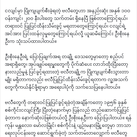
ငလျင်မှာ ပြိုကျပျက်စီးခဲ့ရတဲ့ ဗလီတွေဟာ အနည်းဆုံး အနှစ် ၁၀၀
ဝန်းကျင်၊ ၂၀၀ နီးပါးတွေ သက်တမ်း ရှိနေပြီ ဖြစ်တာကြောင့်ရယ်၊
တရားဝင် ပြုပြင်ထိန်းသိမ်းခွင့် မရတာတွေကြောင့်ရယ်၊ ငလျင်ရဲ့
အင်အား ပြင်းထန်လှ‌မှုတွေကြောင့်ရယ်လို့ ယူဆမိကြောင်း ဦးစိုးနေ
ဦးက သုံးသပ်ထားပါတယ်။
ဦးစိုးနေဦးရဲ့ ပြောပြချက်အရ တချို့ ဒေသတွေမှာတော့ စည်ပင်
အရာရှိတွေ၊ အုပ်ချုပ်ရေးမှူးတွေကို ပိုက်ဆံပေး လာဘ်ထိုးပြီးတော့
နားလည်မှုနဲ့ ပြင်ခွင့်ရထားတဲ့ ဗလီတချို့က ပြိုကျပျက်စီးသွားတာ
မျိုး မရှိတာကလည်း ဗလီပြုပြင်ထိန်းသိမ်းခွင့်ရတာက လူ့အသက်
တွေကိုကယ်နိုင်ဖို့ရာမှာ အရေးပါပုံကို သက်သေပြနေပါတယ်။
ဗလီတွေကို တရားဝင်ပြုပြင်ခွင့်ရခဲ့တဲ့အချိန်ကတော့ ၁၉၅၆ ခုနှစ်
စစ်ကိုင်းငလျင်ကြီး ပြီးတဲ့နောက်မှာ ပြန်လည် တည်ဆောက်ပြုပြင်
ခဲ့တာက နောက်ဆုံးပဲဖြစ်တယ်လို့ ဦးစိုးနေဦးက ပြောပြပါတယ်။ ရန်
ကုန်၊ မန္တလေး၊ မော်လမြိုင်၊ စစ်ကိုင်းနဲ့ ပျဉ်းမနားမြို့တွေမှာ ဘာသာ
ရေးလုပ်ငန်းတွေ ဆောင်ရွက်ခဲ့တဲ့ သက်တမ်းတလျှောက် ဗလီတွေ