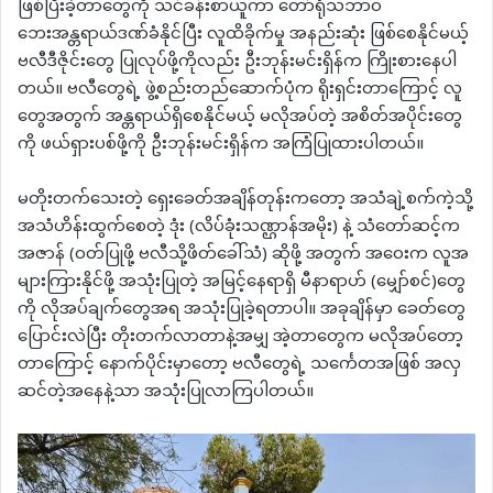
ဖြစ်ပြီးခဲ့တာတွေကို သင်ခန်းစာယူကာ တော်ရုံသဘာဝ
ဘေးအန္တရာယ်ဒဏ်ခံနိုင်ပြီး လူထိခိုက်မှု အနည်းဆုံး ဖြစ်စေနိုင်မယ့်
ဗလီဒီဇိုင်းတွေ ပြုလုပ်ဖို့ကိုလည်း ဦးဘုန်းမင်းရှိန်က ကြိုးစားနေပါ
တယ်။ ဗလီတွေရဲ့ ဖွဲ့စည်းတည်‌ဆောက်ပုံက ရိုးရှင်းတာကြောင့် လူ
တွေအတွက် အန္တရာယ်ရှိစေနိုင်မယ့် မလိုအပ်တဲ့ အစိတ်အပိုင်းတွေ
ကို ဖယ်ရှားပစ်ဖို့ကို ဦးဘုန်းမင်းရှိန်က အကြံပြုထားပါတယ်။
မတိုးတက်သေးတဲ့ ရှေးခေတ်အချိန်တုန်းကတော့ အသံချဲ့စက်ကဲ့သို့
အသံဟိန်းထွက်စေတဲ့ ဒုံး (လိပ်ခုံးသဏ္ဌာန်အမိုး) နဲ့ သံတော်ဆင့်က
အဇာန် (ဝတ်ပြုဖို့ ဗလီသို့ဖိတ်ခေါ်သံ) ဆိုဖို့ အတွက် အဝေးက လူအ
များကြားနိုင်ဖို့ အသုံးပြုတဲ့ အမြင့်နေရာရှိ မီနာရာဟ် (မျှော်စင်)တွေ
ကို လိုအပ်ချက်တွေအရ အသုံးပြုခဲ့ရတာပါ။ အခုချိန်မှာ ခေတ်တွေ
ပြောင်းလဲပြီး တိုးတက်လာတာနဲ့အမျှ အဲ့တာတွေက မလိုအပ်တော့
တာကြောင့် နောက်ပိုင်းမှာတော့ ဗလီတွေရဲ့ သ‌င်္ကေတအဖြစ် အလှ
ဆင်တဲ့အနေနဲ့သာ အသုံးပြုလာကြပါတယ်။