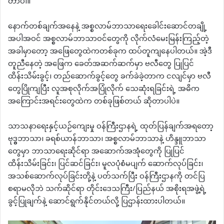
တာပါ။
နောက်တစ်ချက်အနေနဲ့ အစ္စလာမ်ဘာသာရေးခေါင်း‌ဆောင်တချို့
အပါအဝင် အစ္စလာမ်ဘာသာဝင်တွေကို လိုက်လံမေးမြန်းကြည့်တဲ့
အခါမှာတော့ အဖြေတွေထဲကတစ်ခုက ထပ်တူကျနေပါတယ်။ အဲ့ဒီ
တူညီနေတဲ့ အဖြေက ခေတ်အဆက်ဆက်မှာ ဗလီတွေ ပြုပြင်
ထိန်းသိမ်းခွင့်၊ တည်ဆောက်ခွင့်တွေ ခက်ခဲခဲ့တာက ငလျင်မှာ ဗလီ
တွေပြိုကျပြီး လူအစုလိုက်အပြုံလိုက် သေဆုံးရခြင်းရဲ့ အဓိက
အကြောင်းအရင်းတွေထဲက တစ်ခုဖြစ်တယ် ဆိုတာပါပဲ။
သာသနာရေးနှင့်ယဉ်ကျေးမှု ဝန်ကြီးဌာနရဲ့ ထုတ်ပြန်ချက်အရတော့
ဗုဒ္ဓဘာသာ၊ ခရစ်ယာန်ဘာသာ၊ အစ္စလာမ်ဘာသာနဲ့ ဟိန္ဒူဘာသာ
တွေမှာ ဘာသာရေးဆိုင်ရာ အဆောက်အအုံတွေကို ပြုပြင်
ထိန်းသိမ်းခြင်း၊ ပြင်ဆင်ခြင်း၊ မူလပုံစံမပျက် ဆောက်လုပ်ခြင်း၊
အသစ်ဆောက်လုပ်ခြင်းတို့နဲ့ ပတ်သက်ပြီး ဝန်ကြီးဌာနကို တင်ပြ
စရာမလိုဘဲ သက်ဆိုင်ရာ တိုင်းဒေသကြီး/ပြည်နယ် အစိုးရအဖွဲ့ရဲ့
ခွင့်ပြုချက်နဲ့ ဆောင်ရွက်နိုင်တယ်လို့ ပြဌာန်းထားပါတယ်။