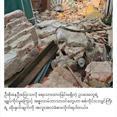
ဦးစိုးနေဦးပြောသလို ရေးသားထားခြင်းမရှိတဲ့ ဥပဒေတွေရဲ့
ချုပ်ကိုင်မှုကြောင့် အစ္စလာမ်ဘာသာဝင်တွေဟာ စစ်ကိုင်းငလျင်ကြီး
ရဲ့ ထိုးနှက်ချက်ကို အလူးအလဲခံစားလိုက်ရပါတယ်။