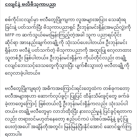
ငလျင်နဲ့
ဗလီဗိသုကာပညာ
စစ်ကိုင်းငလျင်မှာ ဗလီတွေပြိုကျကာ လူအများအပြား သေဆုံးရ
ခြင်းနဲ့ ပတ်သက်ပြီး ဗိသုကာပညာရှင် ဦးဘုန်းမင်းရှိန်(အမည်လွှဲ)ကို
MFP က ဆက်သွယ်မေးမြန်းကြည့်တဲ့အခါ သူက ပညာရပ်ပိုင်း
ဆိုင်ရာ အားနည်းချက်တချို့ကို သုံးသပ်ပေးပါတယ်။ ဦးဘုန်းမင်း
ရှိန်ဟာ ဗလီနဲ့ ပတ်သက်တဲ့ ဗိသုကာပညာကို အထူးပြု လေ့လာထား
သူတစ်ဦး ဖြစ်ပါတယ်။ ဦးဘုန်းမင်းရှိန်က ကိုယ်တိုင်လည်း တချို့
ငလျင်ဘေးသင့်ဒေသတွေကိုသွားပြီး ပျက်စီးသွားတဲ့ ဗလီတချို့ကို
လေ့လာခဲ့ပါတယ်။
ဗလီတွေပြိုကျရတဲ့ အဓိကအကြောင်းရင်းတွေထဲက တစ်ခုကတော့
ဗလီအများစုဟာ ဆောက်လုပ်ခွင့်၊ ပြုပြင် ထိန်းသိမ်းခွင့်တွေ ခက်ခဲ
ခဲ့တာ‌တွေကြောင့် ဖြစ်တယ်လို့‌ ဦးဘုန်းမင်းရှိန်ကလည်း သုံးသပ်ပါ
တယ်။ တချို့ဗလီတွေမှာ လာဘ်ထိုးပြီး နားလည်မှုနဲ့ ပြင်ခွင့်ရတာက
လည်း တရားဝင်မဟုတ်နေတော့ စည်ပင်ကပဲ ပါးစပ်အမိန့်နဲ့ ခွင့်ပြု
ပေးတဲ့အပေါ် အချိန်တိုအတွင်း မြန်မြန်ပြီးနိုင်အောင် ဆောင်ရွက်ကြ
ရတာပါ။