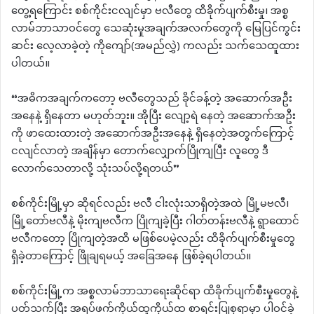
တွေ့ရကြောင်း စစ်ကိုင်းငလျင်မှာ ဗလီတွေ ထိခိုက်ပျက်စီးမှု၊ အစ္စ
လာမ်ဘာသာဝင်တွေ သေဆုံးမှုအချက်အလက်တွေကို မြေပြင်ကွင်း
ဆင်း လေ့လာခဲ့တဲ့ ကိုကျော်(အမည်လွှဲ) ကလည်း သက်သေထူထား
ပါတယ်။
“အဓိကအချက်ကတော့ ဗလီတွေသည် ခိုင်ခန့်တဲ့ အဆောက်အဦး
အနေနဲ့ ရှိနေတာ မဟုတ်ဘူး။ အိုပြီး လျော့ရဲ နေတဲ့ အဆောက်အဦး
ကို ဖာထေးထားတဲ့ အဆောက်အဦးအနေနဲ့ ရှိနေတဲ့အတွက်ကြောင့်
ငလျင်လာတဲ့ အချိန်မှာ တောက်လျှောက်ပြိုကျပြီး လူတွေ ဒီ
လောက်သေတာလို့ သုံးသပ်လို့ရတယ်”
စစ်ကိုင်းမြို့မှာ ဆိုရင်လည်း ဗလီ ငါးလုံးသာရှိတဲ့အထဲ မြို့မဗလီ၊
မြို့တော်ဗလီနဲ့ မိုးကျဗလီက ပြိုကျခဲ့ပြီး ဂါတ်တန်းဗလီနဲ့ ရွာထောင်
ဗလီကတော့ ပြိုကျတဲ့အထိ မဖြစ်ပေမဲ့လည်း ထိခိုက်ပျက်စီးမှုတွေ
ရှိခဲ့တာကြောင့် ဖြိုချရမယ့် အခြေအနေ ဖြစ်ခဲ့ရပါတယ်။
စစ်ကိုင်းမြို့က အစ္စလာမ်ဘာသာရေးဆိုင်ရာ ထိခိုက်ပျက်စီးမှုတွေနဲ့
ပတ်သက်ပြီး အရပ်ဖက်ကိုယ်ထူကိုယ်ထ စာရင်းပြုစုရာမှာ ပါဝင်ခဲ့