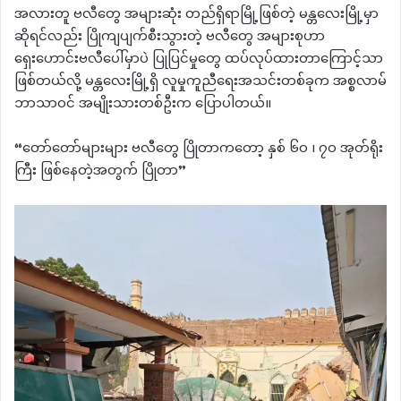
အလားတူ ဗလီတွေ အများဆုံး တည်ရှိရာမြို့ဖြစ်တဲ့ မန္တလေးမြို့မှာ
ဆိုရင်လည်း ပြိုကျပျက်စီးသွားတဲ့ ဗလီတွေ အများစုဟာ
ရှေးဟောင်းဗလီပေါ်မှာပဲ ပြုပြင်မှုတွေ ထပ်လုပ်ထားတာကြောင့်သာ
ဖြစ်တယ်လို့ မန္တလေးမြို့ရှိ လူမှုကူညီရေးအသင်းတစ်ခုက အစ္စလာမ်
ဘာသာဝင် အမျိုးသားတစ်ဦးက ပြောပါတယ်။
“တော်တော်များများ ဗလီတွေ ပြိုတာကတော့ နှစ်‌ ၆၀ ၊ ၇၀ အုတ်ရိုး
ကြီး ဖြစ်နေတဲ့အတွက် ပြိုတာ”