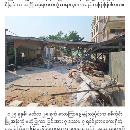
စီမြှုပ်ကာ သင်္ဂြိုဟ်ခဲ့ရတယ်လို့ ဆရာလွင်ကလည်း ပြောပြပါတယ်။
၂၀၂၅ ခုနှစ်၊ မတ်လ ၂၈ ရက် သောကြာနေ့ မွန်းလွဲပိုင်းက စစ်ကိုင်း
မြို့အနီးကို ဗဟိုပြုကာ ပြင်းအား ၇ ဒဿမ ၇ ရစ်ခ်ျတာစကေးရှိတဲ့
ငလျင်ကြီးက မြန်မာနိုင်ငံတဝန်း လူ ၄၀၀၀ ကျော်ရဲ့ အသက်တွေကို