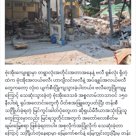
ဗုံးအိုးကျေးရွာမှာ တရွာလုံးအတိုင်းအတာအနေနဲ့ ဗလီ ရှစ်လုံး ရှိတဲ့
ထဲက ဗုံးအိုးအလယ်ဗလီ၊ ဟာဂျီလင်းဗလီနဲ့ အပ်ချုပ်အလယ်ဗလီ
တွေကတော့ လုံးဝ ပျက်စီးပြိုကျသွားခဲ့ပါတယ်။ ဗလီတွေပြိုကျမှု
ကြောင့် သေဆုံးသွားခဲ့တဲ့ ဗုံးအိုးဒေသခံ အစ္စလာမ်ဘာသာဝင် ၁၅၀
နီးပါးရဲ့ ရုပ်အလောင်းတွေကို ပိတ်စအဖြူတွေပတ်ပြီး တန်းစီ
သင်္ဂြိုဟ်ခဲ့ရတဲ့ မြင်ကွင်းဓါတ်ပုံတွေဟာ ဆိုရှယ်မီဒီယာအသုံးပြုသူ
တွေကြားမှာလည်း မြင်ရသူတိုင်းအတွက် အတော်လေးစိတ်မ
ချမ်းမြေ့စရာ ဖြစ်ခဲ့ရတာပါ။ အစုလိုက်အပြုံလိုက် သေဆုံးခဲ့တာ
ကြောင့် သင်္ဂြိုဟ်တဲ့နေရာမှာ မြေကော်စက်နဲ့ မြေကျွင်းတူးပြီးမှ တန်း