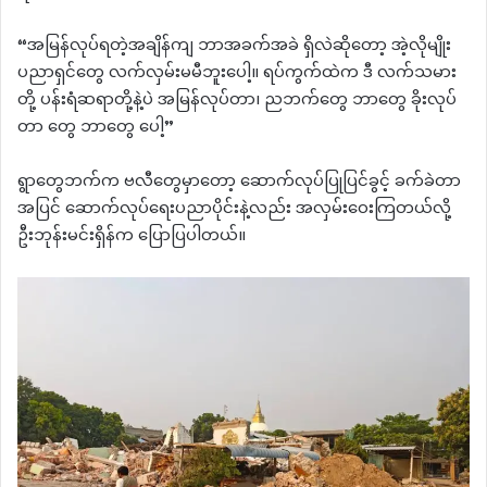
“အမြန်လုပ်ရတဲ့အချိန်ကျ ဘာအခက်အခဲ ရှိလဲဆိုတော့ အဲ့လိုမျိုး
ပညာရှင်တွေ လက်လှမ်းမမီဘူးပေါ့။ ရပ်ကွက်ထဲက ဒီ လက်သမား
တို့ ပန်းရံဆရာတို့နဲ့ပဲ အမြန်လုပ်တာ၊ ညဘက်တွေ ဘာတွေ ခိုးလုပ်
တာ တွေ ဘာတွေ ပေါ့”
ရွာတွေဘက်က ဗလီတွေမှာတော့ ဆောက်လုပ်ပြုပြင်ခွင့် ခက်ခဲတာ
အပြင် ဆောက်လုပ်ရေးပညာပိုင်းနဲ့လည်း အလှမ်းဝေးကြတယ်လို့
ဦးဘုန်းမင်းရှိန်က ပြောပြပါတယ်။