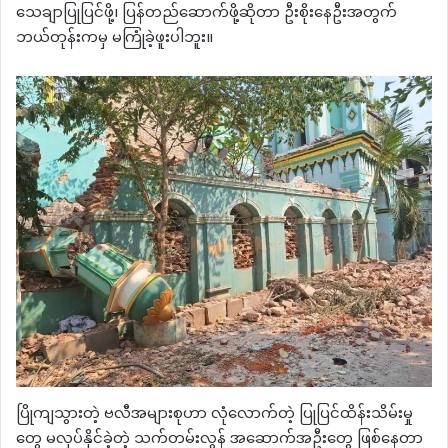
သေချာပြုပြင်ဖို့၊ ပြန်တည်ဆောက်ဖို့ဆိုတာ ဦးစိုးနေဦးအတွက်
ဘယ်တုန်းကမှ မကြုံခဲ့ဖူးပါဘူး။
ပြိုကျသွားတဲ့ ဗလီအများစုဟာ လုံလောက်တဲ့ ပြုပြင်ထိန်းသိမ်းမှု
တွေ မလုပ်နိုင်ခဲ့တဲ့ သက်တမ်းလွန် အဆောက်အဦးတွေ ဖြစ်နေတာ