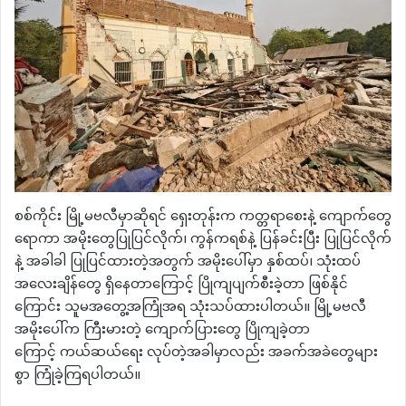
စစ်ကိုင်း မြို့မဗလီမှာဆိုရင် ရှေးတုန်းက ကတ္တရာစေးနဲ့ ကျောက်တွေ
ရောကာ အမိုးတွေပြုပြင်လိုက်၊ ကွန်ကရစ်နဲ့ ပြန်ခင်းပြီး ပြုပြင်လိုက်
နဲ့ အခါခါ ပြုပြင်ထားတဲ့အတွက် အမိုးပေါ်မှာ နှစ်ထပ်၊ သုံးထပ်
အလေးချိန်တွေ ရှိနေတာကြောင့် ပြိုကျပျက်စီးခဲ့တာ ဖြစ်နိုင်
ကြောင်း သူမအတွေ့အကြုံအရ သုံးသပ်ထားပါတယ်။ မြို့မဗလီ
အမိုးပေါ်က ကြီးမားတဲ့ ကျောက်ပြားတွေ ပြိုကျခဲ့တာ
ကြောင့် ကယ်ဆယ်ရေး လုပ်တဲ့အခါမှာလည်း အခက်အခဲတွေများ
စွာ ကြုံခဲ့ကြရပါတယ်။