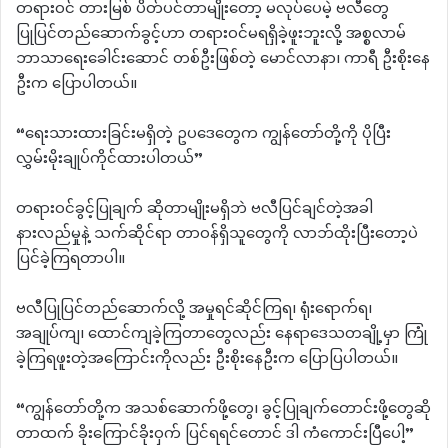
တရားဝင် တားမြစ် ပိတ်ပင်တာမျိုးတော့ မလုပ်ပေမဲ့ ဗလီတွေ
ပြုပြင်တည်ဆောက်ခွင့်ဟာ တရားဝင်မရရှိခဲ့ဖူးဘူးလို့ အစ္စလာမ်
ဘာသာရေးခေါင်းဆောင် တစ်ဦးဖြစ်တဲ့ မောင်လာနာ၊ ကာရီ ဦးစိုးနေ
ဦးက ပြောပါတယ်။
“ရေးသားထားခြင်းမရှိတဲ့ ဥပဒေတွေက ကျွန်တော်တို့ကို ပိုပြီး
လွှမ်းမိုးချုပ်ကိုင်ထားပါတယ်”
တရားဝင်ခွင့်ပြုချက် ဆိုတာမျိုးမရှိဘဲ ဗလီပြင်ချင်တဲ့အခါ
နားလည်မှုနဲ့ သက်ဆိုင်ရာ တာဝန်ရှိသူတွေကို လာဘ်ထိုးပြီးတော့ပဲ
ပြင်ခဲ့ကြရတာပါ။
ဗလီပြုပြင်တည်ဆောက်လို့ အမှုရင်ဆိုင်ကြရ၊ ရုံးရောက်ရ၊
အချုပ်ကျ၊ ထောင်ကျခဲ့ကြတာတွေလည်း နေရာဒေသတချို့မှာ ကြုံ
ခဲ့ကြရဖူးတဲ့အကြောင်းကိုလည်း ဦးစိုးနေဦးက ပြောပြပါတယ်။
“ကျွန်တော်တို့က အသစ်ဆောက်ဖို့တွေ၊ ခွင့်ပြုချက်တောင်းဖို့တွေဆို
တာထက် ခိုးကြောင်ခိုးဝှက် ပြင်ရရင်တောင် ဒါ ကံကောင်းပြီပေါ့”