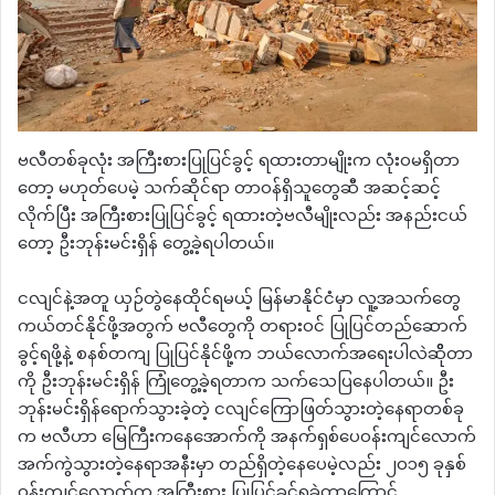
ဗလီတစ်ခုလုံး အကြီးစားပြုပြင်ခွင့် ရထားတာမျိုးက လုံးဝမရှိတာ
တော့ မဟုတ်ပေမဲ့ သက်ဆိုင်ရာ တာဝန်ရှိသူတွေဆီ အဆင့်ဆင့်
လိုက်ပြီး အကြီးစားပြုပြင်ခွင့် ရထားတဲ့ဗလီမျိုး‌လည်း အနည်းငယ်
တော့ ဦးဘုန်းမင်းရှိန် တွေ့ခဲ့ရပါတယ်။
ငလျင်နဲ့အတူ ယှဉ်တွဲနေထိုင်ရမယ့် မြန်မာနိုင်ငံမှာ လူ့အသက်တွေ
ကယ်တင်နိုင်ဖို့အတွက် ဗလီတွေကို တရားဝင် ပြုပြင်တည်ဆောက်
ခွင့်ရဖို့နဲ့ စနစ်တကျ ပြုပြင်နိုင်ဖို့က ဘယ်လောက်အရေးပါလဲဆိိုတာ
ကို ဦးဘုန်းမင်းရှိန် ကြုံတွေ့ခဲ့ရတာက သက်သေပြနေပါတယ်။ ဦး
ဘုန်းမင်းရှိန်ရောက်သွားခဲ့တဲ့ ငလျင်ကြောဖြတ်သွားတဲ့နေရာတစ်ခု
က ဗလီဟာ မြေကြီးကနေအောက်ကို အနက်ရှစ်ပေဝန်းကျင်လောက်
အက်ကွဲသွားတဲ့နေရာအနီးမှာ တည်ရှိတဲ့နေပေမဲ့လည်း ၂၀၁၅ ခုနှစ်
ဝန်းကျင်လောက်က အကြီးစား ပြုပြင်ခွင့်ရခဲ့တာကြောင့်