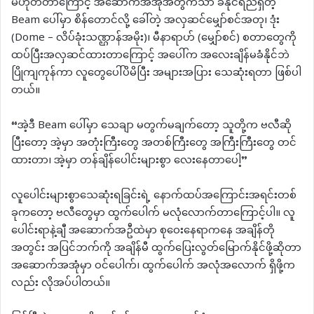
မဟုတ်တာကြောင့် အဆောက်အအုံအတွက်သာ ခံနိုင်ရည်ရှိတဲ့
Beam ပေါ်မှာ စိန်တောင်လို့ ခေါ်တဲ့ အလှဆင်မျှော်စင်အတု၊ ဒုံး
(Dome – လိပ်ခုံးသဏ္ဌာန်အမိုး)၊ မီနာရာဟ် (မျှော်စင်) စတာတွေကို
ထပ်ပြီးအလှဆင်ထားတာကြောင့် အပေါ်က အလေးချိန်မခံနိုင်ဘဲ
ပြိုကျကုန်ကာ လူတွေပေါ်ပိမိပြီး အများအပြား သေဆုံးရတာ ဖြစ်ပါ
တယ်။
“အဲ့ဒီ Beam ပေါ်မှာ သေချာ မတွက်မချက်တော့ သူတို့က ဗလီဆို
ပြီးတော့ အဲ့မှာ အတုံးကြီးတွေ အတစ်ကြီးတွေ အကြီးကြီးတွေ တင်
ထားတာ၊ အဲ့မှာ တန်ချိန်ပေါင်းများစွာ လေးနေတာပေါ့”
လူပေါင်းများစွာသေဆုံးရခြင်းရဲ့ နောက်ထပ်အကြောင်းအရင်းတစ်
ခုကတော့ ဗလီတွေမှာ ထွက်ပေါက် မလုံလောက်တာကြောင့်ပါ။ လူ
ပေါင်းရာနဲ့ချီ အဆောက်အဦထဲမှာ စုဝေးနေရာကနေ အချိန်တို
အတွင်း အပြင်ဘက်ကို အချိန်မီ ထွက်ပြေးလွတ်မြောက်နိုင်ဖို့ဆိုတာ
အဆောက်အအုံမှာ ဝင်ပေါက်၊ ထွက်ပေါက် အလုံအလောက် ရှိဖို့က
လည်း လိုအပ်ပါတယ်။