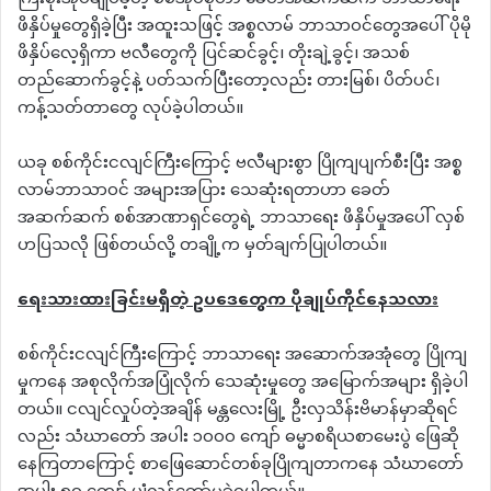
ဖိနှိပ်မှုတွေရှိခဲ့ပြီး အထူးသဖြင့် အစ္စလာမ် ဘာသာဝင်တွေအပေါ် ပိုမို
ဖိနှိပ်လေ့ရှိကာ ဗလီတွေကို ပြင်ဆင်ခွင့်၊ တိုးချဲ့ခွင့်၊ အသစ်
တည်ဆောက်ခွင့်နဲ့ ပတ်သက်ပြီးတော့လည်း တားမြစ်၊ ပိတ်ပင်၊
ကန့်သတ်တာတွေ လုပ်ခဲ့ပါတယ်။
ယခု စစ်ကိုင်းငလျင်ကြီးကြောင့် ဗလီများစွာ ပြိုကျပျက်စီးပြီး အစ္စ
လာမ်ဘာသာဝင် အများအပြား သေဆုံးရတာဟာ ခေတ်
အဆက်ဆက် စစ်အာဏာရှင်တွေရဲ့ ဘာသာရေး ဖိနှိပ်မှုအပေါ် လှစ်
ဟပြသလို ဖြစ်တယ်လို့ တချို့က မှတ်ချက်ပြုပါတယ်။
ရေးသားထားခြင်းမရှိတဲ့
ဥပဒေတွေက
ပိုချုပ်ကိုင်နေသလား
စစ်ကိုင်းငလျင်ကြီးကြောင့် ဘာသာရေး အဆောက်အအုံတွေ ပြိုကျ
မှုကနေ အစုလိုက်အပြုံလိုက် သေဆုံးမှုတွေ အမြောက်အများ ရှိခဲ့ပါ
တယ်။ ငလျင်လှုပ်တဲ့အချိန် မန္တလေးမြို့ ဦးလှသိန်းဗိမာန်မှာဆိုရင်
လည်း သံဃာတော် အပါး ၁၀၀၀ ကျော် ဓမ္မာစရိယစာမေးပွဲ ဖြေဆို
နေကြတာကြောင့် စာဖြေဆောင်တစ်ခုပြိုကျတာကနေ သံဃာတော်