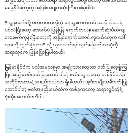
အဖြစ်အပျက်ဟာ ဗလီဆရာ ဆရာလွင်အတွက်တော့ တစ်သက်တာ
မမေ့နိုင်တော့တဲ့ အဖြစ်အပျက်ဆိုးကြီးတစ်ခုပါပဲ။
“ကျွန်တော်တို့ မတ်တပ်ထလို့ကို မရဘူး။ မတ်တပ် ထလိုက်တာနဲ့
ပစ်လဲပြီးတော့ အောက်ပဲ ပြန်‌ပြန် ရောက်တယ်။ နောက်ဆုံးပိတ်ကျ
လေးဖက်ကုန်းပြီးတော့ကို အပြင်ရောက်အောင် လူငယ်တွေက ခေါ်
သွားလို့ ထွက်ခဲ့ရတာ” လို့ သူအသက်ရှင်လွတ်မြောက်လာပုံကို
ဆရာလွင်က ပြန်ပြောပြပါတယ်။
မြန်မာနိုင်ငံက ဗလီအများစုမှာ အမျိုးသားတွေသာ ဝတ်ပြုလေ့ရှိကြ
ပြီး အမျိုးသမီးဝတ်ပြုဆောင် ပါတဲ့ ဗလီတွေကတော့ တစ်နိုင်ငံလုံး
အတိုင်းအတာနဲ့ အနည်းငယ်သာ ရှိပါတယ်။ အဲ့ဒီအမျိုးသမီးဝတ်ပြု
ဆောင်ပါတဲ့ ဗလီအနည်းငယ်ထဲက တစ်ခုကတော့ ဆရာလွင်တို့ရဲ့
ဗုံးအိုးအလယ်ဗလီပါ။