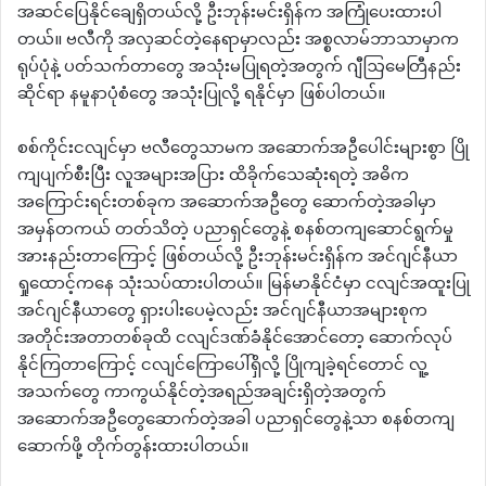
အဆင်ပြေနိုင်ချေရှိတယ်လို့ ဦးဘုန်းမင်းရှိန်က အကြုံပေးထားပါ
တယ်။ ဗလီကို အလှဆင်တဲ့နေရာမှာလည်း အစ္စလာမ်ဘာသာမှာက
ရုပ်ပုံနဲ့ ပတ်သက်တာတွေ အသုံးမပြုရတဲ့အတွက် ဂျီဩမေတြီနည်း
ဆိုင်ရာ နမူနာပုံစံတွေ အသုံးပြုလို့ ရနိုင်မှာ ဖြစ်ပါတယ်။
စစ်ကိုင်းငလျင်မှာ ဗလီတွေသာမက အဆောက်အဦပေါင်းများစွာ ပြို
ကျပျက်စီးပြီး လူအများအပြား ထိခိုက်သေဆုံးရတဲ့ အဓိက
အကြောင်းရင်းတစ်ခုက အဆောက်အဦတွေ ဆောက်တဲ့အခါမှာ
အမှန်တကယ် တတ်သိတဲ့ ပညာရှင်တွေနဲ့ စနစ်တကျဆောင်ရွက်မှု
အားနည်းတာကြောင့် ဖြစ်တယ်လို့ ဦးဘုန်းမင်းရှိန်က အင်ဂျင်နီယာ
ရှုထောင့်ကနေ သုံးသပ်ထားပါတယ်။ မြန်မာနိုင်ငံမှာ ငလျင်အထူးပြု
အင်ဂျင်နီယာတွေ ရှားပါးပေမဲ့လည်း အင်ဂျင်နီယာအများစုက
အတိုင်းအတာတစ်ခုထိ ငလျင်ဒဏ်ခံနိုင်အောင်တော့ ဆောက်လုပ်
နိုင်ကြတာကြောင့် ငလျင်ကြောပေါ်ရှိလို့ ပြိုကျခဲ့ရင်တောင် လူ့
အသက်တွေ ကာကွယ်နိုင်တဲ့အရည်အချင်းရှိတဲ့အတွက်
အဆောက်အဦတွေဆောက်တဲ့အခါ ပညာရှင်တွေနဲ့သာ စနစ်တကျ
ဆောက်ဖို့ တိုက်တွန်းထားပါတယ်။