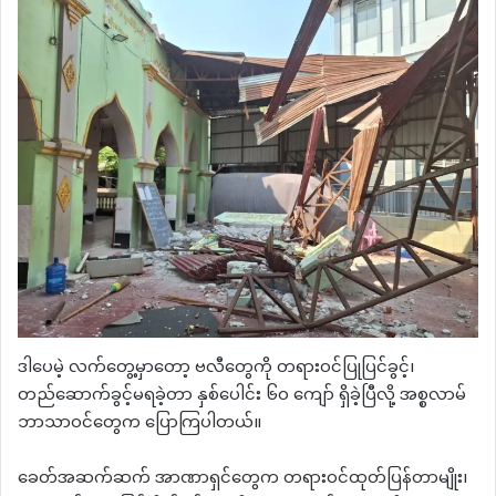
ဒါပေမဲ့ လက်တွေ့မှာတော့ ဗလီတွေကို တရားဝင်ပြုပြင်ခွင့်၊
တည်ဆောက်ခွင့်မရခဲ့တာ နှစ်ပေါင်း ၆၀ ကျော် ရှိခဲ့ပြီလို့ အစ္စလာမ်
ဘာသာဝင်တွေက ပြောကြပါတယ်။
ခေတ်အဆက်ဆက် အာဏာရှင်တွေက တရားဝင်ထုတ်ပြန်တာမျိုး၊