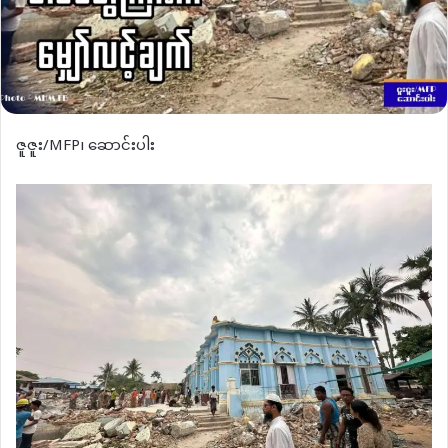
ဇူဇူး/MFP၊ ဆောင်းပါး