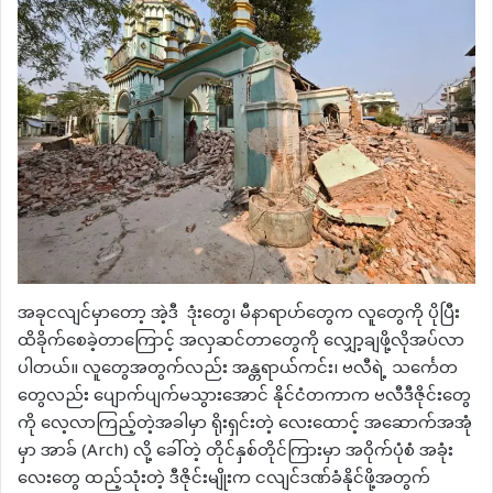
အခုငလျင်မှာတော့ အဲ့ဒီ ဒုံးတွေ၊ မီနာရာဟ်တွေက လူတွေကို ပိုပြီး
ထိခိုက်စေခဲ့တာကြောင့် အလှဆင်တာတွေကို လျှော့ချဖို့လိုအပ်လာ
ပါတယ်။ လူတွေအတွက်လည်း အန္တရာယ်ကင်း၊ ဗလီရဲ့ သင်္ကေတ
တွေလည်း ပျောက်ပျက်မသွားအောင် နိုင်ငံတကာက ‌ဗလီဒီဇိုင်းတွေ
ကို လေ့လာကြည့်တဲ့အခါမှာ ရိုးရှင်းတဲ့ လေးထောင့် အဆောက်အအုံ
မှာ အာခ် (Arch) လို့ ခေါ်တဲ့ တိုင်နှစ်တိုင်ကြားမှာ အဝိုက်ပုံစံ အခုံး
လေးတွေ ထည့်သုံးတဲ့ ဒီဇိုင်းမျိုးက ငလျင်ဒဏ်ခံနိုင်ဖို့အတွက်