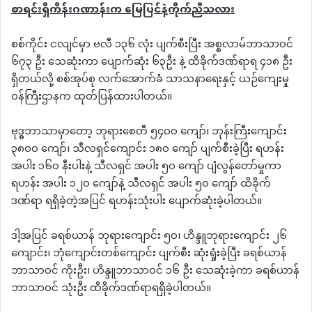
စာရင်းရှိကိန်းဂဏာန်းက
မြေပြင်နဲ့ကိုက်ညီသလား
စစ်ကိုင်း ငလျင်မှာ ဗလီ ၁၃၆ လုံး ပျက်စီးပြီး အစ္စလာမ်ဘာသာဝင်
၆၇၃ ဦး သေဆုံးကာ ပျောက်ဆုံး ၆၃ဦး နဲ့ ထိခိုက်ဒဏ်ရာရ ၄၁၈ ဦး
ရှိတယ်လို့ စစ်အုပ်စု လက်အောက်ခံ သာသနာရေးနှင့် ယဉ်ကျေးမှု
ဝန်ကြီးဌာနက ထုတ်ပြန်ထားပါတယ်။
ဗုဒ္ဓဘာသာမှာတော့ ဘုရားစေတီ ၅၄၀၀ ကျော်၊ ဘုန်းကြီးကျောင်း
၃၈၀၀ ကျော်၊ သီလရှင်ကျောင်း ၁၈၀ ကျော် ပျက်စီးခဲ့ပြီး ရဟန်း
အပါး ၁၆၀ နီးပါးနဲ့ သီလရှင် အပါး ၅၀ ကျော် ပျံလွန်တော်မှုကာ
ရဟန်း အပါး ၁၂၀ ကျော်နဲ့ သီလရှင် အပါး ၅၀ ကျော် ထိခိုက်
ဒဏ်ရာ ရရှိခဲ့တဲ့အပြင် ရဟန်းသုံးပါး ပျောက်ဆုံးခဲ့ပါတယ်။
ဒါ့အပြင် ခရစ်ယာန် ဘုရားကျောင်း ၅၀၊ ဟိန္ဒူဘုရားကျောင်း ၂၆
ကျောင်း၊ ဘုံကျောင်းတစ်ကျောင်း ပျက်စီး ဆုံးရှုံးခဲ့ပြီး ခရစ်ယာန်
ဘာသာဝင် ကိုးဦး၊ ဟိန္ဒူဘာသာဝင် ၁၆ ဦး သေဆုံးခဲ့ကာ ခရစ်ယာန်
ဘာသာဝင် သုံးဦး ထိခိုက်ဒဏ်ရာရရှိခဲ့ပါတယ်။