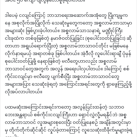
အပါး ၅၀ ကျော် ပျံလွန်တော်မူခဲ့ရပါတယ်။
ဒါပေမဲ့ ငလျင်ကြောင့် ဘာသာရေးအဆောက်အအုံတွေ ပြိုကျမှုက
နေ အစုလိုက်အပြုံလိုက် သေဆုံးမှုတွေကတော့ အစ္စလာမ်ဘာသာမှာ
အများဆုံး ဖြစ်ပွားခဲ့ပါတယ်။ အစ္စလာမ်သာသနာရဲ့ မဏ္ဌိုင်ကြီး
ငါးခုထဲက တစ်ခုဖြစ်တဲ့ နမာဇ်ဝတ်ပြုခြင်း (စုပေါင်းဝတ်ပြုခြင်း) ဆို
တာဟာ အရွယ်ရောက်ပြီးတဲ့ အစ္စလာမ်ဘာသာဝင်တိုင်း မဖြစ်မနေ
လိုက်နာရမယ့် အရာတစ်ခု ဖြစ်ပါတယ်။ အဲ့ဒီလို လူပေါင်းရာချီ ပုံမှန်
စုပေါင်းဝတ်ပြုဖို့ နေရာဖြစ်တဲ့ ဗလီတွေဟာလည်း အစ္စလာမ်
ဘာသာဝင်တွေအတွက် အလွန် အရေးပါလှပါတယ်။ ဒါကြောင့် စစ်
ကိုင်းငလျင်မှာ ဗလီတွေ ပျက်စီးပြီး အစ္စလာမ်ဘာသာဝင်တွေ
အများအပြား သေ‌ဆုံးခဲ့ရတဲ့ အကြောင်းအရင်းတွေကို ရှာဖွေကြည့်ဖို့
လိုအပ်လာပါတယ်။
ပထမဆုံးအကြောင်းအရင်းကတော့ အလွန်ပြင်းထန်တဲ့ သဘာဝ
ဘေးအန္တရာယ် စစ်ကိုင်းငလျင်ကြီးဟာ ရှောင်လွှဲလို့မရနိုင်ဘဲ အစ္စ
လာမ်ဘာသာဝင် လူအများစုဝေးပြီး ဝတ်ပြုနေစဉ် အချိန်အတွင်းမှာ
မှ တိုက်တိုက်ဆိုင်ဆိုင် လှုပ်ခဲ့တာကြောင့် ‌လူသေဆုံးထိခိုက်မှုများခဲ့ရ