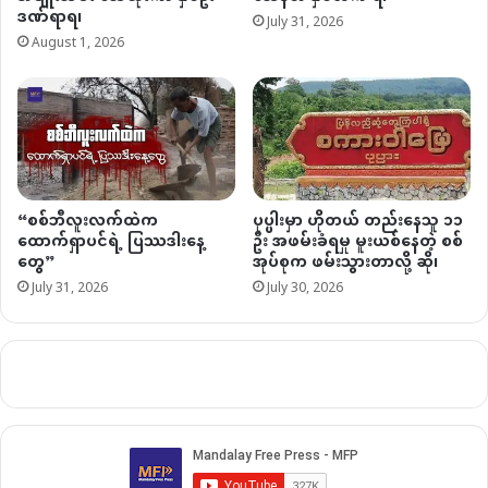
ဒဏ်ရာရ၊
July 31, 2026
August 1, 2026
“စစ်ဘီလူးလက်ထဲက
ပုပ္ပါးမှာ ဟိုတယ် တည်းနေသူ ၁၁
ထောက်ရှာပင်ရဲ့ ပြဿဒါးနေ့
ဦး အဖမ်းခံရမှု မူးယစ်နေတဲ့ စစ်
တွေ”
အုပ်စုက ဖမ်းသွားတာလို့ ဆို၊
July 31, 2026
July 30, 2026