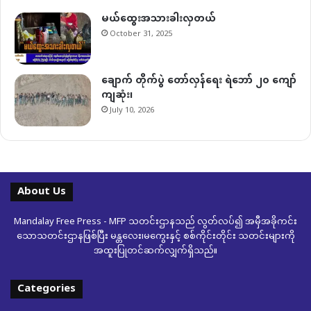
မယ်ထွေးအသားခါးလှတယ်
October 31, 2025
ချောက် တိုက်ပွဲ တော်လှန်ရေး ရဲဘော် ၂၀ ကျော်
ကျဆုံး၊
July 10, 2026
About Us
Mandalay Free Press - MFP သတင်းဌာနသည် လွတ်လပ်၍ အမှီအခိုကင်း
သောသတင်းဌာနဖြစ်ပြီး မန္တလေး၊မကွေးနှင့် စစ်ကိုင်းတိုင်း သတင်းများကို
အထူးပြုတင်ဆက်လျှက်ရှိသည်။
Categories