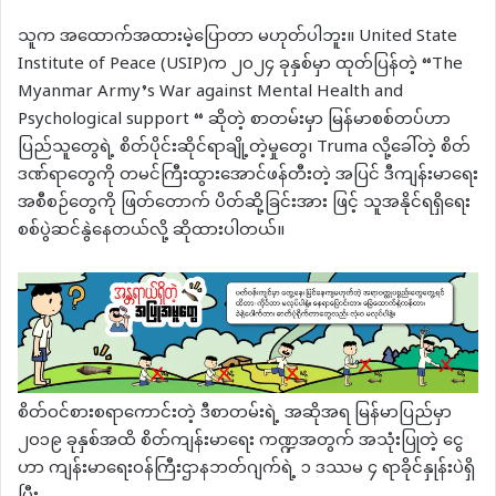
သူက အထောက်အထားမဲ့ပြောတာ မဟုတ်ပါဘူး။ United State
Institute of Peace (USIP)က ၂၀၂၄ ခုနှစ်မှာ ထုတ်ပြန်တဲ့ “The
Myanmar Army’s War against Mental Health and
Psychological support “ ဆိုတဲ့ စာတမ်းမှာ မြန်မာစစ်တပ်ဟာ
ပြည်သူတွေရဲ့ စိတ်ပိုင်းဆိုင်ရာချို့တဲ့မှုတွေ၊ Truma လို့ခေါ်တဲ့ စိတ်
ဒဏ်ရာတွေကို တမင်ကြီးထွားအောင်ဖန်တီးတဲ့ အပြင် ဒီကျန်းမာရေး
အစီစဉ်တွေကို ဖြတ်တောက် ပိတ်ဆို့ခြင်းအား ဖြင့် သူအနိုင်ရရှိရေး
စစ်ပွဲဆင်နွဲနေတယ်လို့ ဆိုထားပါတယ်။
စိတ်ဝင်စားစရာကောင်းတဲ့ ဒီစာတမ်းရဲ့ အဆိုအရ မြန်မာပြည်မှာ
၂၀၁၉ ခုနှစ်အထိ စိတ်ကျန်းမာရေး ကဏ္ဍအတွက် အသုံးပြုတဲ့ ငွေ
ဟာ ကျန်းမာရေးဝန်ကြီးဌာနဘတ်ဂျက်ရဲ့ ၁ ဒဿမ ၄ ရာခိုင်နှုန်းပဲရှိ