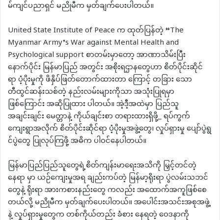
မ်ကျင်ပညာရှင် မညိုမီက မှတ်ချက်ပေးပါတယ်။
United State Institute of Peace က ထုတ်ပြန်တဲ့ “The
Myanmar Army’s War against Mental Health and
Psychological support စာတမ်းမှာတော့ အာဏာသိမ်းပြီး
နောက်ပိုင်း မြန်မာပြည် အတွင်း အစိုးရဌာနတွေဟာ စိတ်ပိုင်းဆိုင်
ရာ ပံ့ပိုးမှုကို ဖိနှိပ်ဖြတ်တောက်ထားတာ ကြောင့် တခြား သော
တီထွင်ဆန်းသစ်တဲ့ နည်းလမ်းများကိုသာ အသုံးပြုရမှာ
ဖြစ်ကြောင်း အဆိုပြုထား ပါတယ်။ အဲ့ဒီ့အထဲမှာ ပြည်သူ
အချင်းချင်း မေတ္တာနဲ့ ကိုယ်ချင်းစာ တရားထားရှိဖို့_ ရပ်ကွက်
ကျေးရွာအလိုက် စိတ်ပိုင်းဆိုင်ရာ ပံ့ပိုးမှုအဖွဲ့တွေ၊ လှုပ်ရှားမှု ပျော်ပွဲရွ
င်ပွဲတွေ ပြုလုပ်ကြဖို့ အဓိက ပါဝင်နေပါတယ်။
မြန်မာပြည်ပြည်သူတွေရဲ့စိတ်ကျန်းမာရေးအသိကို မြှင့်တင်တဲ့
နေရာ မှာ ယဉ်ကျေးမှုအရ ချည်းကပ်တဲ့ မြန်မာ့ရိုးရာ ပွဲလမ်းသဘင်
တွေနဲ့ ရိုးရာ အားကစားနည်းတွေ ကလည်း အထောက်အကူဖြစ်စေ
တယ်လို့ မညိုမီက မှတ်ချက်ပေးပါတယ်။ အပေါင်းအသင်းအစုအဖွဲ့
နဲ့ လှုပ်ရှားမှုတွေက တစ်ကိုယ်တည်း ခံစား နေရတဲ့ ဝေဒနာကို