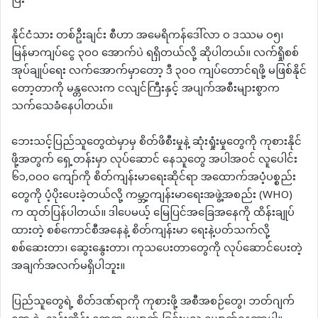
ပြီး
နိုင်ငံသား တစ်ဦးချင်း စီဟာ အမေရိကန်ဒေါ်လာ ၀ ဒဿမ ၀၅၊
မြန်မာကျပ်ငွေ ၃၀၀ အောက်ပဲ ရရှိတယ်လို့ ဆိုပါတယ်။ လက်ရှိုစစ်
အုပ်ချုပ်ရေး လက်အောက်မှာတော့ ဒီ ၃၀၀ ကျပ်တောင်ရဖို့ မဖြစ်နိုင်
တော့တာကို မန္တလေးက ငလျင်ကြီးနှင့် အပျက်အစီးများစွာက
သက်သေခံနေပါတယ်။
ဘေးသင့်ပြည်သူတွေထဲမှာမှ စိတ်ဖိစီးမှုနဲ့ ဆုံးရှုံးမှုတွေကို ကုစားနိုင်
ဖို့အတွက် ရှေ့တန်းမှာ လုပ်ဆောင် နေသူတွေ အပါအဝင် လူပေါင်း
၆၁,၀၀၀ ကျော်ကို စိတ်ကျန်းမာရေးဆိုင်ရာ အထောက်အပံ့ပစ္စည်း
တွေကို ပံ့ပိုးပေးခဲ့တယ်လို့ ကမ္ဘာ့ကျန်းမာရေးအဖွဲ့အစည်း (WHO)
က ထုတ်ပြန်ပါတယ်။ ဒါပေမယ့် မြေပြင်အခြေအနေကို ထိန်းချုပ်
ထားတဲ့ စစ်ကောင်စီအနေနဲ့ စိတ်ကျန်းမာ ရေးနဲ့ပတ်သက်လို့
စစ်ဆေးတာ၊ ဆွေးနွေးတာ၊ ကုသပေးတာတွေကို လုပ်ဆောင်ပေးတဲ့
အချက်အလက်မရှိပါဘူး။
ပြည်သူတွေရဲ့ စိတ်ဒဏ်ရာကို ကုစားဖို့ အစီအစဉ်တွေ၊ ဘတ်ဂျက်