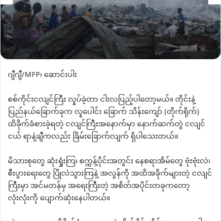
ဂျီဂျီ/MFP၊ ဆောင်းပါး
စစ်ကိုင်းငလျင်ကြီး လှုပ်ခဲ့တာ ငါးလပြည့်ပါတော့မယ်။ တိုင်းနဲ့
ပြည်နယ်ခြောက်ခုက လူပေါင်း ခြောက် သိန်းကျော် (တိုက်ရိုက်)
ထိခိုက်ခံစားခဲ့ရတဲ့ ငလျင်ကြီးအနောက်မှာ နောက်ဆက်တွဲ ငလျင်
ငယ် ရာနဲ့ချီကလည်း ခြိမ်းခြောက်လျက် ရှိပါသေးတယ်။
မိသားစုတွေ ဆုံးရှုံးကြ၊ စက္ကန့်ပိုင်းအတွင်း နေစရာအိမ်တွေ ဗုံးဗုံးလဲ၊
စီးပွားရေးတွေ ပြိုလဲသွားကြနဲ့ အလွန်ကို အထိအခိုက်များတဲ့ ငလျင်
ကြီးမှာ အင်မတန်မှ အရေးကြီးတဲ့ အစိတ်အပိုင်းတခုကတော့
လုံးလုံးကို ပျောက်ဆုံးနေပါတယ်။