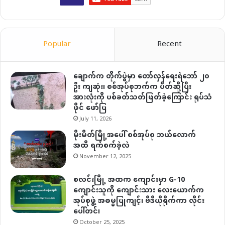
Popular
Recent
ချောက်က တိုက်ပွဲမှာ တော်လှန်ရေးရဲဘော် ၂၀
ဦး ကျဆုံး၊ စစ်အုပ်စုဘက်က ပိတ်ဆို့ပြီး
အားလုံးကို ပစ်ခတ်သတ်ဖြတ်ခဲ့ကြောင်း ရုပ်သံ
ဖိုင် ဖော်ပြ
July 11, 2026
မိုးမိတ်မြို့အပေါ် စစ်အုပ်စု ဘယ်လောက်
အထိ ရက်စက်ခဲ့လဲ
November 12, 2025
စလင်းမြို့ အထက ကျောင်းမှာ G-10
ကျောင်းသူကို ကျောင်းသား လေးယောက်က
အုပ်စုဖွဲ့ အဓမ္မပြုကျင့်၊ ဗီဒီယိုရိုက်ကာ လိုင်း
ပေါ်တင်၊
October 25, 2025