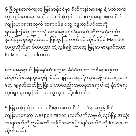
‌ဖွံ့ဖြိုးမှုနောက်ကျတဲ့ မြန်မာနိုင်ငံမှာ စိတ်ကျန်းမာရေး နဲ့ ပတ်သက်
တဲ့ ကျန်းမာရေး အသိ နည်း ပါးကြပါတယ်။ လူအများစုက စိတ်
ကျန်းမာရေးအတွက် ဆရာဝန်နဲ့ ဆွေးနွေးတိုင်ပင်တာကို
ရှက်ကြောက် ကြသလို ဆွေးနွေးနှစ့်သိမ့်တယ် ဆိုတာကိုလည်း
နိုင်ငံခြား ရုပ်ရှင်ထဲမှာပဲ မြင်ဖူးကြ တယ် လို့ ထိုင်းနိုင်ငံ Mahidol
တက္ကသိုလ်မှာ စိတ်ပညာ ဘွဲ့လွန်ရရှိ ထားတဲ့ မြန်မာ ကျောင်းသား
Kelvin ကပြောပါတယ်။
ဘေးအန္တရာယ် ဖြစ်ရပ်ဆိုးတွေမှာ နိုင်ငံတကာ အစိုးရတွေဟာ
ထိခိုက်ခံစားရသူတွေရဲ့ စိတ်ကျန်းမာရေးကို ကုစားဖို့ မဟာဗျူဟာ
တွေ ချမှတ်တတ်ကြပြီး ဒါဟာလည်း အလွန်အရေး ပါတဲ့ နိုင်ငံရေး
လှုပ်ရှားမှုတခု ဖြစ်တယ်လို့ သူက ဆိုပါတယ်။
“ မြန်မာပြည်ကြ စစ်အစိုးရကတော့ စိတ်ဒဏ်ရာတွေနဲ့ စိတ်
ကျန်းမာရေးကို Weaponization (လက်နက်သဖွယ်)လုပ်ပြီး အသုံး
အချတယ်လို့ ကျွန်တော် အခိုင်အမာပြောချင်တယ်” လို့ Kelvin က
ဆိုပါတယ်။