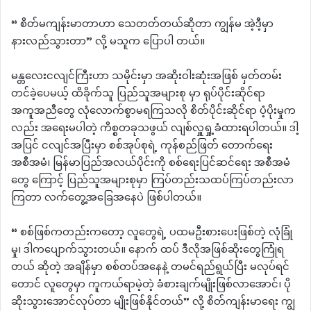
“ စိတ်မကျန်းမာတာဟာ သေတတ်တယ်ဆိုတာ ကျွန်မ အဲ့ဒီ့မှာ
နားလည်သွားတာ” လို့ မသူက ပြောပါ တယ်။
မန္တလေးငလျင်ကြီးဟာ သမိုင်းမှာ အဆိုးဝါးဆုံးအဖြစ် မှတ်တမ်း
တင်ခဲ့ပေမယ့် ထိခိုက်သူ ပြည်သူအများစု မှာ ရုပ်ပိုင်းဆိုင်ရာ
အကူအညီတွေ လုံလောက်စွာမရကြသလို စိတ်ပိုင်းဆိုင်ရာ ပံ့ပိုးမှုက
လည်း အရေးမပါတဲ့ ကိစ္စတခုသဖွယ် လျစ်လှူရှု့ခံထားရပါတယ်။ ဒါ့
အပြင် ငလျင်အပြီးမှာ စစ်အုပ်စုရဲ့ ကုန်စည်ဖြတ် တောက်ရေး
အစီအမံ၊ မြန်မာပြည်အလယ်ပိုင်းကို စစ်ရေးပြင်ဆင်ရေး အစီအမံ
တွေ ကြောင့် ပြည်သူအများစုမှာ ကြပ်တည်းသထပ်ကြပ်တည်းလာ
ကြတာ လက်တွေ့အခြေအနေပဲ ဖြစ်ပါတယ်။
“ စစ်ဖြစ်ကတည်းကတော့ လူတွေရဲ့ ပထမဦးစားပေးဖြစ်တဲ့ လုံခြုံ
မှု၊ ဒါကပျောက်သွားတယ်။ နောက် ထပ် ဒီလိုအဖြစ်ဆိုးတွေကြုံရ
တယ် ဆိုတဲ့ အချိန်မှာ စစ်တပ်အနေနဲ့ တမင်ရည်ရွယ်ပြီး မလုပ်ရင်
တောင် လူတွေမှာ ကူကယ်ရာမဲ့တဲ့ ခံစားချက်မျိုးဖြစ်လာအောင်၊ ပို
ဆိုးသွားအောင်လုပ်တာ မျိုးဖြစ်နိုင်တယ်” လို့ စိတ်ကျန်းမာရေး ကျွ