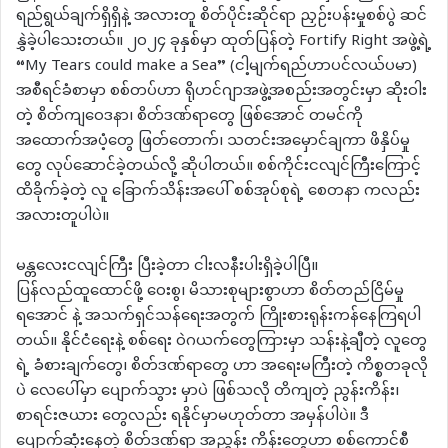
ရည်ရွယ်ချက်ရှိရှိနဲ့ အလားတူ စိတ်ပိုင်းဆိုင်ရာ ညှဉ်းပန်းမှုစစ်ပွဲ ဆင်
နွှဲခဲ့ပါသေးတယ်။ ၂၀၂၄ ခုနှစ်မှာ ထုတ်ပြန်တဲ့ Fortify Right အဖွဲ့ရဲ့
“My Tears could make a Sea” (ငါ့မျက်ရည်ဟာပင်လယ်ပမာ)
အစီရင်ခံစာမှာ စစ်တပ်ဟာ ရိုဟင်ဂျာအဖွဲ့အစည်းအတွင်းမှာ ဆိုးဝါး
တဲ့ စိတ်ကျဝေဒနာ၊ စိတ်ဒဏ်ရာတွေ ဖြစ်အောင် တမင်ကို
အထောက်အပံ့တွေ ဖြတ်တောက်၊ သတင်းအမှောင်ချကာ ဖိနှိပ်မှု
တွေ လုပ်ဆောင်ခဲ့တယ်လို့ ဆိုပါတယ်။ စစ်ကိုင်းငလျင်ကြီးကြောင့်
ထိခိုက်ခဲ့တဲ့ လူ ခြောက်သိန်းအပေါ် စစ်အုပ်စုရဲ့ စေတနာ ကလည်း
အလားတူပါပဲ။
မန္တလေးငလျင်ကြီး ပြီးခဲ့တာ ငါးလနီးပါးရှိခဲ့ပါပြီ။
ပြန်လည်ထူထောင်ဖို့ ဝေးစွ၊ မိသားစုများစွာဟာ စိတ်တည်ငြိမ်မှု
ရအောင် နဲ့ အသက်ရှင်သန်ရေးအတွက် ကြိုးစားရုန်းကန်နေကြရပါ
တယ်။ နိုင်ငံရေးနဲ့ စစ်ရေး ဝဲဂယက်တွေကြားမှာ သန်းနဲ့ချီတဲ့ လူတွေ
ရဲ့ ခံစားချက်တွေ၊ စိတ်ဒဏ်ရာတွေ ဟာ အရေးမကြီးတဲ့ ကိစ္စတခုလို
ပဲ လေပေါ်မှာ ပျောက်သွား မှာပဲ ဖြစ်သလို တိကျတဲ့ ညွန်းကိန်း၊
စာရင်းဇယား တွေလည်း ရနိုင်မှာမဟုတ်တာ အမှန်ပါပဲ။ ဒီ
ပျောက်ဆုံးနေတဲ့ စိတ်ဒဏ်ရာ အညွှန်း ကိန်းတွေဟာ စစ်ကောင်စီ