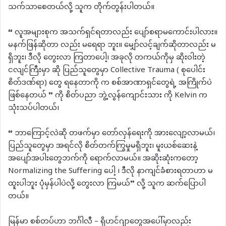
သက်သာစေတယ်လို့ သူက တိုက်တွန်းပါတယ်။
“ လူအများစုက အသက်ရှင်ရတာလည်း ပျော်စရာမကောင်းပါလား။
မနက်ဖြန်ဆိုတာ လည်း မရေရာ ဘူး။ မျှော်လင့်ချက်ဆိုတာလည်း မ
ရှိဘူး၊ ဒီလို တွေးလာ ကြတာပေါ့၊ အခုလို တကယ်ကိုမှ ဆိုးဝါးတဲ့
ငလျင်ကြီးမှာ ဆို ပြည်သူတွေမှာ Collective Trauma ( စုပေါင်း
စိတ်ဒဏ်ရာ) တွေ ရနေတာကို က စစ်အာဏာရှင်တွေရဲ့ အကြိုက်ပဲ
ဖြစ်နေတယ် ” ကို စိတ်ပညာ ဘွဲ့လွန်ကျောင်းသား ကို Kelvin က
သုံးသပ်ပါတယ်၊
“ ဘာကြောင့်လဲဆို တဖက်မှာ တော်လှန်ရေးကို အားလျော့လာမယ်၊
ပြည်သူတွေမှာ အရင်လို စိတ်တက်ကြွမှုမရှိဘူး၊ မူးယစ်ဆေးနဲ့
အပျော်အပါးတွေဘက်ကို ရောက်လာမယ်။ အဆိုးဆုံးကတော့
Normalizing the Suffering ပေါ့ ၊ ဒီလို နာကျင်ခံစားရတာဟာ မ
ထူးပါဘူး ပုံမှန်ပါပဲလို့ တွေးလာ ကြမယ်” လို့ သူက ဆက်ပြောပါ
တယ်။
မြန်မာ စစ်တပ်ဟာ ဘင်္ဂါလီ – ရိုဟင်ဂျာတွေအပေါ်မှာလည်း