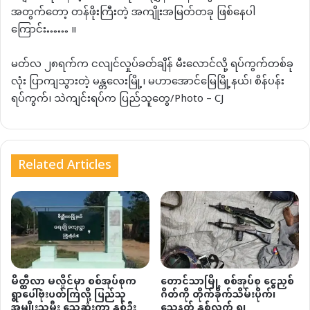
အတွက်တော့ တန်ဖိုးကြီးတဲ့ အကျိုးအမြတ်တခု ဖြစ်နေပါ
ကြောင်း…… ။
မတ်လ ၂၈ရက်က ငလျင်လှုပ်ခတ်ချိန် မီးလောင်လို့ ရပ်ကွက်တစ်ခု
လုံး ပြာကျသွားတဲ့ မန္တလေးမြို့၊ မဟာအောင်မြေမြို့နယ်၊ စိန်ပန်း
ရပ်ကွက်၊ သဲကျင်းရပ်က ပြည်သူတွေ/Photo – CJ
Related Articles
မိတ္ထီလာ မလှိုင်မှာ စစ်အုပ်စုက
တောင်သာမြို့ စစ်အုပ်စု ငွေညှစ်
ရွာပေါ်ဗုံးပတ်ကြဲလို့ ပြည်သူ
ဂိတ်ကို တိုက်ခိုက်သိမ်းပိုက်၊
အမျိုးသမီး သေဆုံးကာ နှစ်ဦး
သေနတ် နှစ်လက် ရ၊