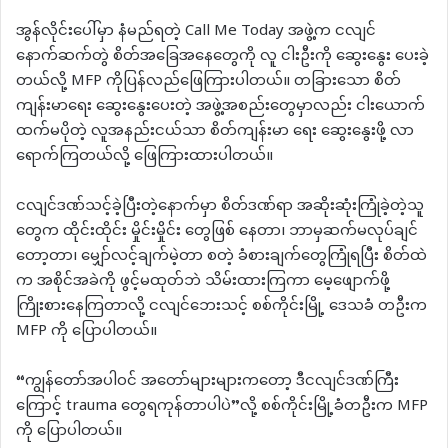
အွန်လိုင်းပေါ်မှာ နံမည်ရတဲ့ Call Me Today အဖွဲ့က ငလျင်
နောက်ဆက်တွဲ စိတ်အခြေအနေတွေကို လူ ငါးဦးကို ဆွေးနွေး ပေးခဲ့
တယ်လို့ MFP ကိုပြန်လည်ဖြေကြားပါတယ်။ တခြားသော စိတ်
ကျန်းမာရေး ဆွေးနွေးပေးတဲ့ အဖွဲ့အစည်းတွေမှာလည်း ငါးယောက်
ထက်မပိုတဲ့ လူအနည်းငယ်သာ စိတ်ကျန်းမာ ရေး ဆွေးနွေးဖို့ လာ
ရောက်ကြတယ်လို့ ဖြေကြားထားပါတယ်။
ငလျင်ဒဏ်သင့်ခဲ့ပြီးတဲ့နောက်မှာ စိတ်ဒဏ်ရာ အဆိုးဆုံးကြုံခဲ့တဲ့သူ
တွေက ထိုင်းထိုင်း မှိုင်းမှိုင်း တွေဖြစ် နေတာ၊ ဘာမှဆက်မလုပ်ချင်
တော့တာ၊ မျှော်လင့်ချက်မဲ့တာ စတဲ့ ခံစားချက်တွေကြုံရပြီး စိတ်ထဲ
က အစိုင်အခဲကို ဖွင့်မထုတ်ဘဲ သိမ်းထားကြကာ မေ့ဖျောက်ဖို့
ကြိုးစားနေကြတာလို့ ငလျင်ဘေးသင့် စစ်ကိုင်းမြို့ ဒေသခံ တဦးက
MFP ကို ပြောပါတယ်။
“ကျွန်တော်အပါဝင် အတော်များများကတော့ ဒီငလျင်ဒဏ်ကြီး
ကြောင့် trauma တွေရကုန်တာပါပဲ”လို့ စစ်ကိုင်းမြို့ခံတဦးက MFP
ကို ပြောပါတယ်။