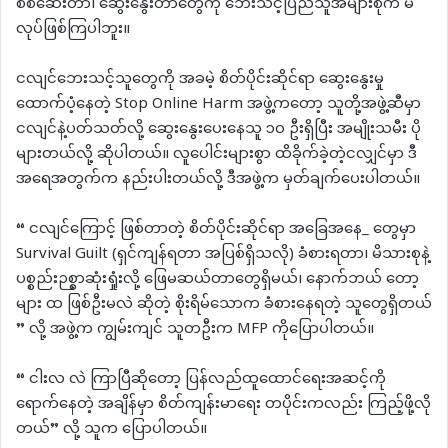
စစ်ဆေးတာ၊ ဆွေးနွေးတာတွေကို ဘေးသင့်ပြည်သူအများစုက မ
လုပ်ဖြစ်ကြပါဘူး။
ငလျင်ဘေးသင့်သူတွေကို အခမဲ့ စိတ်ပိုင်းဆိုင်ရာ ဆွေးနွေးမှု
ထောက်ပံ့နေတဲ့ Stop Online Harm အဖွဲ့ကတော့ သူတို့အဖွဲ့ဆီမှာ
ငလျင်နဲ့ပတ်သတ်လို့ ဆွေးနွေးပေးနေသူ ၁၀ ဦးရှိပြီး အမျိုးသမီး ပို
များတယ်လို့ ဆိုပါတယ်။ လူပေါင်းများစွာ ထိခိုက်ခဲ့တဲ့ငလျှင်မှာ ဒီ
အရေအတွက်က နည်းပါးတယ်လို့ ဒီအဖွဲ့က မှတ်ချက်ပေးပါတယ်။
“ ငလျင်ကြောင့် ဖြစ်တာတဲ့ စိတ်ပိုင်းဆိုင်ရာ အခြေအနေ_ တွေမှာ
Survival Guilt (ရှင်ကျန်ရတာ အပြစ်ရှိသလို) ခံစားရတာ၊ မိသားစုနဲ့
ပစ္စည်းဉစ္စာဆုံးရှုံးလို့ ဖြေမဆယ်တာတွေရှိမယ်၊ နောက်ဘယ် တော့
များ ထ ဖြစ်ဦးမလဲ ဆိုတဲ့ စိုးရိမ်သောက ခံစားနေရတဲ့ သူတွေရှိတယ်
” လို့ အဖွဲ့က ကျွမ်းကျင် သူတဦးက MFP ကိုပြောပါတယ်။
“ ငါးလ လဲ ကြာပြီဆိုတော့ ပြန်လည်ထူထောင်ရေးအဆင့်ကို
ရောက်နေတဲ့ အချိန်မှာ စိတ်ကျန်းမာရေး တပိုင်းကလည်း ကြည့်ဖို့လို
တယ်” လို့ သူက ပြောပါတယ်။