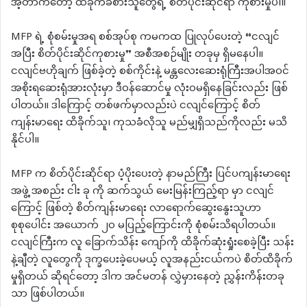
အဲ့တာကတော့ ထိခိုက်ခံစားသူတွေရဲ့ စိတ်ပိုင်းဆိုင်ရာ ကုစားမှုပါ။
MFP ရဲ့ စုံစမ်းမှုအရ စစ်အုပ်စု ကမကထ ပြုလုပ်ပေးတဲ့ “ငလျင်
အပြီး စိတ်ပိုင်းဆိုင်ကုစားမှု” အစီအစဉ်မျိုး တခုမှ ရှိမနေပါ။
ငလျင်ဗဟိုချက် ဖြစ်ခဲ့တဲ့ စစ်ကိုင်းနဲ့ မန္တလေးဆေးရုံကြီးအပါအဝင်
အစိုးရဆေးရုံအားလုံးမှာ ဒီဝန်ဆောင်မှု လုံးဝမရှိနေခြင်းလည်း ဖြစ်
ပါတယ်။ ဒါကြောင့် တစ်ဖက်မှာလည်းပဲ ငလျင်ကြောင့် စိတ်
ကျန်းမာရေး ထိခိုက်သူ၊ ကုသခံလိုသူ မည်မျှရှိသည်ကိုလည်း မသိ
နိုင်ပါ။
MFP က စိတ်ပိုင်းဆိုင်ရာ ပံ့ပိုးပေးတဲ့ နာမည်ကြီး ပြင်ပကျန်းမာရေး
အဖွဲ့ အစည်း ငါး ခု ကို ဆက်သွယ် မေးမြန်းကြည့်ရာ မှာ ငလျင်
ကြောင့် ဖြစ်တဲ့ စိတ်ကျန်းမာရေး လာရောက်ဆွေးနွေးသူဟာ
စုစုပေါင်း အယောက် ၂၀ မပြည့်ကြောင်းကို စုံစမ်းသိရပါတယ်။
ငလျင်ကြီးက လူ ခြောက်သိန်း ကျော်ကို ထိခိုက်ဆုံးရှုံးစေခဲ့ပြီး သန်း
နဲ့ချီတဲ့ လူတွေကို ဒုက္ခပေးခဲ့ပေမယ့် လူအနည်းငယ်ကပဲ စိတ်ထိခိုက်
မှုရှိတယ် ဆိုရင်တော့ ဒါက အင်မတန် လွှဲမှားနေတဲ့ ညွှန်းကိန်းတခု
သာ ဖြစ်ပါတယ်။