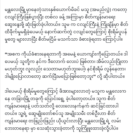
မန္တလေးမြို့မှာနေတဲ့သားနှစ်ယောက်မိခင် မသူ (အမည်လွှဲ) ကတော့
ငလျင်ကြီးဖြစ်ပွားပြီး တစ်လ ခန့် အကြာမှာ စိတ်ကျန်းမာရေး
ဆွေးနွေးဖို့ ဆုံးဖြတ်ခဲ့ပါတယ်။ သူမ က ငလျင်ကြီးနဲ့ ကြုံချိန်မှာ စိတ်
ထိခိုက်မှုမရှိခဲ့ပေမယ့် နောက်ဆက်တွဲ ငလျင်တွေကြောင့် စိုးရိမ်ပူပန်
မှုတွေ များလာပြီး စိတ်မငြိမ် မသက်သာ ခံစားခဲ့ရတာ ကြောင့်ပါ။
“အစက ကိုယ်ခံစားနေရတာကို အမေနဲ့ ယောကျာ်းကိုပြောတယ်။ ဒါ
ပေမယ့် သူတို့က နင်က ဒီလောက် လေးပဲ ဖြစ်တာ၊ အိမ်လည်းပြိုတာ
မဟုတ်ဘူး လူလည်း သေတာမဟုတ်ဘူးပေါ့၊ နင်စိုးရိမ် လွန်နေတာ၊
ဒါမျိုးပြောလာတော့ ဆက်ပြီးမပြောဖြစ်တော့ဘူး” လို့ ဆိုပါတယ်။
ဒါပေမယ့် စိုးရိမ်မှုတွေကြောင့် ဖိအားများလာတဲ့ မသူက မန္တလေးက
နေ တခြားမြို့တခုကို ပြောင်းရွေ့ ခဲ့ပါတော့တယ်။ သူက စိတ်
ကျန်းမာရေးနဲ့ ပတ်သတ်လို့ လေးလေးနက်နက် ဆင်ခြင်ထားပါ
တယ်။ သူ့ရဲ့ ဆွေမျိုးတော်စပ်သူ အမျိုးသမီး တစ်ဦးဟာ စိတ်
ကျန်းမာရေး တဖြည်းဖြည်း ယိုယွင်းလာပြီး မန္တလေးမြို့ရဲ့ လမ်း
ဘေးတနေရာ မှာ သေဆုံးသွားခဲ့တာကို သူကြုံဖူးထားခဲ့လို့ပါပဲ။