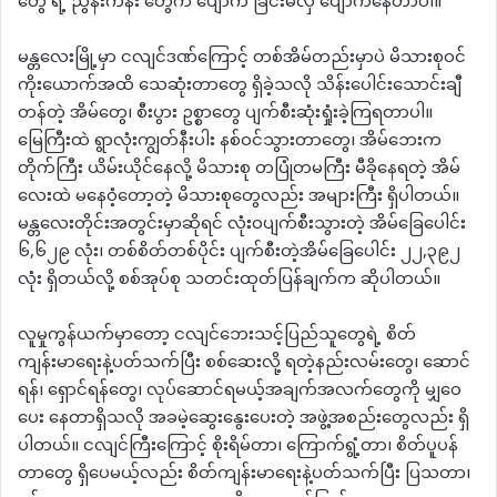
တွေ ရဲ့ ညွန်းကိန်း တွေက ပျောက် ခြင်းမလှ ပျောက်နေတာပါ။
မန္တလေးမြို့မှာ ငလျင်ဒဏ်ကြောင့် တစ်အိမ်တည်းမှာပဲ မိသားစုဝင်
ကိုးယောက်အထိ သေဆုံးတာတွေ ရှိခဲ့သလို သိန်းပေါင်းသောင်းချီ
တန်တဲ့ အိမ်တွေ၊ စီးပွား ဥစ္စာတွေ ပျက်စီးဆုံးရှုံးခဲ့ကြရတာပါ။
မြေကြီးထဲ ရွာလုံးကျွတ်နီးပါး နစ်ဝင်သွားတာတွေ၊ အိမ်ဘေးက
တိုက်ကြီး ယိမ်းယိုင်နေလို့ မိသားစု တပြုံတမကြီး မီခိုနေရတဲ့ အိမ်
လေးထဲ မနေဝံ့တော့တဲ့ မိသားစုတွေလည်း အများကြီး ရှိပါတယ်။
မန္တလေးတိုင်းအတွင်းမှာဆိုရင် လုံးဝပျက်စီးသွားတဲ့ အိမ်ခြေပေါင်း
၆,၆၂၉ လုံး၊ တစ်စိတ်တစ်ပိုင်း ပျက်စီးတဲ့အိမ်ခြေပေါင်း ၂၂,၃၉၂
လုံး ရှိတယ်လို့ စစ်အုပ်စု သတင်းထုတ်ပြန်ချက်က ဆိုပါတယ်။
လူမှုကွန်ယက်မှာတော့ ငလျင်ဘေးသင့်ပြည်သူတွေရဲ့ စိတ်
ကျန်းမာရေးနဲ့ပတ်သက်ပြီး စစ်ဆေးလို့ ရတဲ့နည်းလမ်းတွေ၊ ဆောင်
ရန်၊ ရှောင်ရန်တွေ၊ လုပ်ဆောင်ရမယ့်အချက်အလက်တွေကို မျှဝေ
ပေး နေတာရှိသလို အခမဲ့ဆွေးနွေးပေးတဲ့ အဖွဲ့အစည်းတွေလည်း ရှိ
ပါတယ်။ ငလျင်ကြီးကြောင့် စိုးရိမ်တာ၊ ကြောက်ရွံ့တာ၊ စိတ်ပူပန်
တာတွေ ရှိပေမယ့်လည်း စိတ်ကျန်းမာရေးနဲ့ပတ်သက်ပြီး ပြသတာ၊