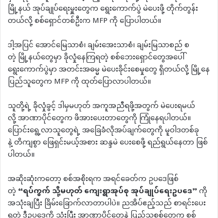
မြို့နယ် အုပ်ချုပ်ရေးမှူးတွေက ရွေးကောက်ပွဲ မဲပေးဖို့ တိုက်တွန်း
တယ်လို့ စစ်ရှောင်တစ်ဦးက MFP ကို ပြောပါတယ်။
ဒါ့အပြင် အောင်မြေသာစံ၊ ချမ်းအေးသာစံ၊ ချမ်းမြသာစည် စ
တဲ့ မြို့နယ်တွေမှာ ခိုလှုံနေကြရတဲ့ စစ်ဘေးရှောင်တွေအပေါ်
ရွေးကောက်ပွဲမှာ အတင်းအဓမ္မ မဲပေးခိုင်းစေမှုတွေ ရှိတယ်လို့ မြို့နေ
ပြည်သူတွေက MFP ကို ထုတ်ပြောလာပါတယ်။
သူတို့ရဲ့ ခိုလှုံခွင့် ဒါမှမဟုတ် အကူအညီရဖို့အတွက် မဲပေးရမယ်
လို့ အာဏာပိုင်တွေက ဖိအားပေးတာတွေကို ကြုံနေရပါတယ်။
ပြောင်းရွေ့လာသူတွေရဲ့ အခြေခံလိုအပ်ချက်တွေကို မူဝါဒတစ်ခု
နဲ့ တိကျစွာ ဖြေရှင်းမယ့်အစား ဆန္ဒမဲ ပေးစေဖို့ ရည်ရွယ်နေတာ ဖြစ်
ပါတယ်။
အဆိုးဆုံးကတော့ စစ်အစိုးရက အရင်ခေတ်က ဥပဒေဖြစ်
တဲ့
“
ရပ်ကွက်
သို့မဟုတ်
ကျေးရွာအုပ်စု
အုပ်ချုပ်ရေးဥပဒေ
”
ကို
အသုံးချပြီး ခြိမ်းခြောက်လာတာပါပဲ။ ညအိပ်ဧည့်သည် စာရင်းပေး
ရတဲ့ ဒီဥပဒေကို သုံးပြီး အာဏာပိုင်တွေနဲ့ ပြည်သူ့စစ်တွေက စစ်