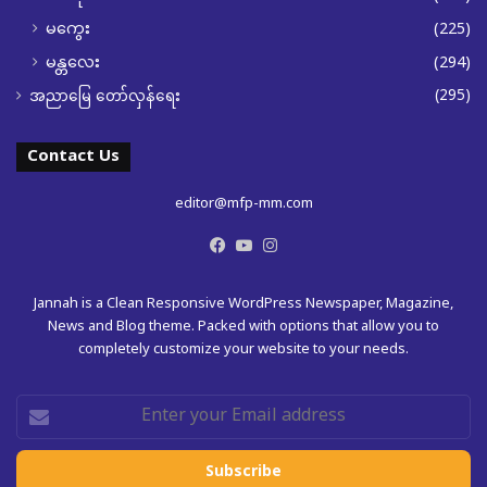
မကွေး
(225)
မန္တလေး
(294)
(295)
အညာမြေ တော်လှန်ရေး
Contact Us
editor@mfp-mm.com
Facebook
YouTube
Instagram
Jannah is a Clean Responsive WordPress Newspaper, Magazine,
News and Blog theme. Packed with options that allow you to
completely customize your website to your needs.
Enter
your
Email
address