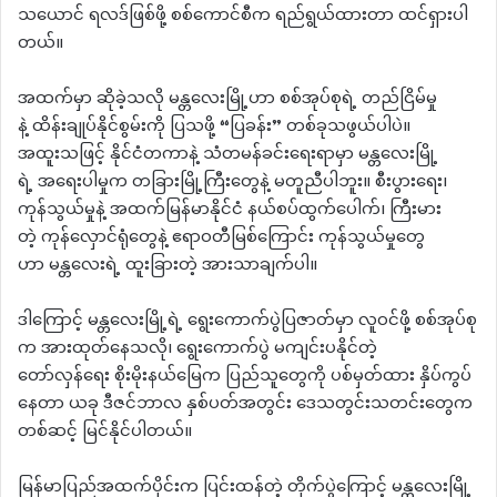
သယောင် ရလဒ်ဖြစ်ဖို့ စစ်ကောင်စီက ရည်ရွယ်ထားတာ ထင်ရှားပါ
တယ်။
အထက်မှာ ဆိုခဲ့သလို မန္တလေးမြို့ဟာ စစ်အုပ်စုရဲ့ တည်ငြိမ်မှု
နဲ့ ထိန်းချုပ်နိုင်စွမ်းကို ပြသဖို့ “ပြခန်း” တစ်ခုသဖွယ်ပါပဲ။
အထူးသဖြင့် နိုင်ငံတကာနဲ့ သံတမန်ခင်းရေးရာမှာ မန္တလေးမြို့
ရဲ့ အရေးပါမှုက တခြားမြို့ကြီးတွေနဲ့ မတူညီပါဘူး။ စီးပွားရေး၊
ကုန်သွယ်မှုနဲ့ အထက်မြန်မာနိုင်ငံ နယ်စပ်ထွက်ပေါက်၊ ကြီးမား
တဲ့ ကုန်လှောင်ရုံတွေနဲ့ ဧရာဝတီမြစ်ကြောင်း ကုန်သွယ်မှုတွေ
ဟာ မန္တလေးရဲ့ ထူးခြားတဲ့ အားသာချက်ပါ။
ဒါကြောင့် မန္တလေးမြို့ရဲ့ ရွေးကောက်ပွဲပြဇာတ်မှာ လူဝင်ဖို့ စစ်အုပ်စု
က အားထုတ်နေသလို၊ ရွေးကောက်ပွဲ မကျင်းပနိုင်တဲ့
တော်လှန်ရေး စိုးမိုးနယ်မြေက ပြည်သူတွေကို ပစ်မှတ်ထား နှိပ်ကွပ်
နေတာ ယခု ဒီဇင်ဘာလ နှစ်ပတ်အတွင်း ဒေသတွင်းသတင်းတွေက
တစ်ဆင့် မြင်နိုင်ပါတယ်။
မြန်မာပြည်အထက်ပိုင်းက ပြင်းထန်တဲ့ တိုက်ပွဲကြောင့် မန္တလေးမြို့