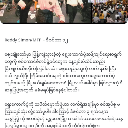
Reddy Simon/MFP – ဒီဇင်ဘာ ၁၂
ဈေးချိုတော်မှာ ပြန့်ကျဲသွားခဲ့တဲ့ ရွေးကောက်ပွဲဆန့်ကျင်ရေးစာရွက်
တွေကို စစ်ကောင်စီတပ်ဖွဲ့ဝင်တွေက နေ့ချင်းပဲသိမ်းဆည်း
ပြီး ဖျက်ဆီးလိုက်ကြပါတယ်။ ဈေးသည်တွေကို လက်
နက်
ကြီး
ငယ် လွယ်ပြီး ကြိမ်းမောင်းနေတဲ့ စစ်သားတွေဟာရွေးကောက်ပွဲ
ကျင်းပမယ့် မြို့နယ်ချမ်းအေးသာစံ မြို့လယ်ခေါင်မှာ ဖြစ်သွားတဲ့ ဒီ
ဆန္ဒပြပွဲအတွက် မခံမရပ်ဖြစ်နေခဲ့ပါတယ်။
ရွေးကောက်ပွဲကို သပိတ်မှောက်ဖို့ဟာ လက်ရှိအချိန်မှာ စစ်အုပ်စု မ
ကြားချင်ဆုံး လှုံ့ဆော်မှုပါ။ ဒါကြောင့် ဒီဇင်ဘာ ၃ ရက်နေ့က
ဆန္ဒပြပွဲ ကို စတင်ခဲ့တဲ့ မန္တလေးမြို့က ဒေါက်တာတေဇာဆန်းနဲ့ ဆန္ဒ
ပြလှုပ်ရှားသူ ၁၀ ဦးကို အမှုဖွင့်ခဲ့သလို တိုင်းရဲတပ်ဖွဲ့က