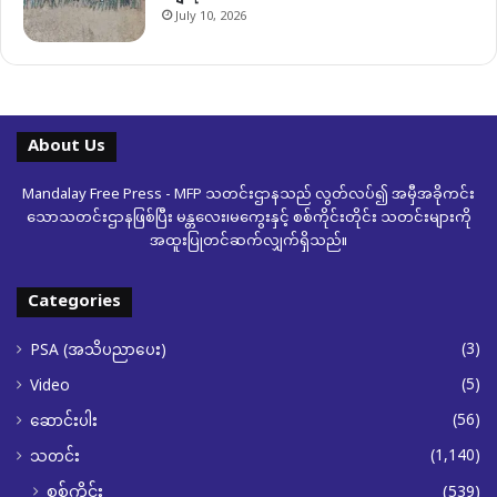
July 10, 2026
About Us
Mandalay Free Press - MFP သတင်းဌာနသည် လွတ်လပ်၍ အမှီအခိုကင်း
သောသတင်းဌာနဖြစ်ပြီး မန္တလေး၊မကွေးနှင့် စစ်ကိုင်းတိုင်း သတင်းများကို
အထူးပြုတင်ဆက်လျှက်ရှိသည်။
Categories
(3)
PSA (အသိပညာပေး)
(5)
Video
(56)
ဆောင်းပါး
(1,140)
သတင်း
စစ်ကိုင်း
(539)