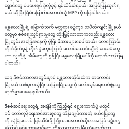
ရှောင်တွေ မဲမပေးရင် ခိုလှုံခွင့် ရုပ်သိမ်းခံရမယ်၊ အပြင်ပြန်ထွက်ရ
မယ် ဆိုပြီး ခြိမ်းခြောက်နေတယ်လို့ MFP ကို ပြောပါတယ်။
မန္တလေးမြို့ရဲ့ မြောက်ဘက် မတ္တရာ၊ စဉ့်ကူး၊ သပိတ်ကျင်းမြို့နယ်
တွေမှာ စစ်ရေးလှုပ်ရှားမှုတွေ တိုးမြှင့်လာတာကလည်းမန္တလေး
မြို့တွင်း အခြေအနေကို ပိုပြီး ဖိအားများစေပါတယ်။ လေကြောင်း
တိုက်ခိုက်မှုနဲ့ တိုက်ပွဲတွေကြောင့် ထောင်သောင်းချီတဲ့ ဒေသခံတွေ
ဟာ သူတို့ရဲ့ အိမ်တွေကို စွန့်ပြီး မန္တလေးမြို့ပေါ်ကို ရောက်လာကြရ
ပါတယ်။
ယခု ဒီဇင်ဘာလအတွင်းမှာပဲ မန္တလေးတိုင်းထဲက တကောင်း
မြို့နယ် တစ်ခုကလွဲပြီး တခြားမြို့တွေကို တော်လှန်ရေးတပ်ဖွဲ့တွေ
ဆုတ်ခွာပေးနေရပါတယ်။
ဒီစစ်ဆင်ရေးတွေရဲ့ အချိန်ကိုကြည့်ရင် ရွေးကောက်ပွဲ မတိုင်
ခင် တော်လှန်ရေးအင်အားစုတွေ ထိန်းချုပ်ထားတဲ့ နယ်မြေတွေ
ကို လုံခြုံအောင် ပြန်သိမ်းဖို့ ကြိုးစားနေတယ်ဆိုတာအပြင် ပဋိပက္ခ
ကြောင့် စစ်ဘေးရှောင်တွေ တိုးလာတာဟာ မြို့ထဲရောက်လာ