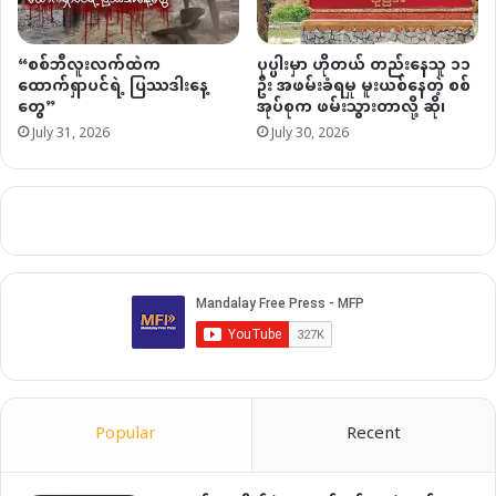
“စစ်ဘီလူးလက်ထဲက
ပုပ္ပါးမှာ ဟိုတယ် တည်းနေသူ ၁၁
ထောက်ရှာပင်ရဲ့ ပြဿဒါးနေ့
ဦး အဖမ်းခံရမှု မူးယစ်နေတဲ့ စစ်
တွေ”
အုပ်စုက ဖမ်းသွားတာလို့ ဆို၊
July 31, 2026
July 30, 2026
Popular
Recent