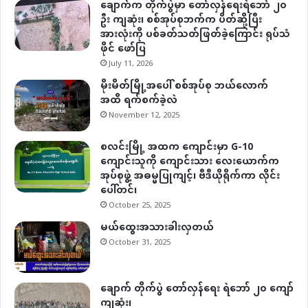
ချောက်က တိုက်ပွဲမှာ တော်လှန်ရေးရဲဘော် ၂၀
ဦး ကျဆုံး၊ စစ်အုပ်စုဘက်က ပိတ်ဆို့ပြီး
အားလုံးကို ပစ်ခတ်သတ်ဖြတ်ခဲ့ကြောင်း ရုပ်သံ
ဖိုင် ဖော်ပြ
July 11, 2026
မိုးမိတ်မြို့အပေါ် စစ်အုပ်စု ဘယ်လောက်
အထိ ရက်စက်ခဲ့လဲ
November 12, 2025
စလင်းမြို့ အထက ကျောင်းမှာ G-10
ကျောင်းသူကို ကျောင်းသား လေးယောက်က
အုပ်စုဖွဲ့ အဓမ္မပြုကျင့်၊ ဗီဒီယိုရိုက်ကာ လိုင်း
ပေါ်တင်၊
October 25, 2025
မယ်ထွေးအသားခါးလှတယ်
October 31, 2025
ချောက် တိုက်ပွဲ တော်လှန်ရေး ရဲဘော် ၂၀ ကျော်
ကျဆုံး၊