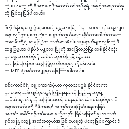
တဲ့ IDP တွေ ကို ဖိအားပေးဖို့အတွက် စစ်အုပ်စုရဲ့ အခွင့်အရေးတစ်ခု
လို ဖြစ်နေပြန်ပါတယ်။
ဒီလို ဖိနှိပ်မှုတွေ ရှိနေပေမယ့် မန္တလေးမြို့ထဲမှာ အာဏာရှင်ဆန့်ကျင်
ရေး လှုပ်ရှားမှုတွေ လုံးဝ ပျောက်ကွယ်မသွားနိုင်တာဒေါက်တာတေ
ဇာဆန်းတို့ရဲ့ ဆန္ဒပြပွဲက သက်သေခံပါ။ အန္တရာယ်များလွန်းတဲ့ ဒီ
ဆန္ဒပြပွဲဟာ ဖိနှိပ်ခံ မန္တလေးမြို့ကို အခြေတည်ပြီး တစ်နိုင်ငံလုံး
မှာ ရွေးကောက်ပွဲကို သပိတ်မှောက်ကြဖို့ လှုံ့ဆော်
တာ ဖြစ်ကြောင်း ဆန္ဒပြပွဲမှာ ပါဝင်ခဲ့တဲ့ ကိုနန်းလင်း
က MFP နဲ့ အင်တာဗျူးမှာ ဖြေကြားပါတယ်။
စစ်ကောင်စီရဲ့ ရွေးကောက်ပွဲဟာ ကုလသမဂ္ဂနဲ့ နိုင်ငံတကာ
မှာ ဝေဖန်ဆန့်ကျင်မှုတွေနဲ့ ကြုံနေရသလို ပြည်သူတွေရဲ့
သပိတ်မှောက်မှုကို အပြင်းအထန် ခံနေရပါတယ်။ စစ်အုပ်စုက ဒီ
ရွေးကောက်ပွဲကို ဒီမိုကရေစီ အသွင်ကူးပြောင်းရေးအဖြစ်
အတင်း ခေါင်းစဉ်တပ်နေပေမယ့်လည်း ခြိမ်းခြောက်မှု၊ အသက်
ရှင်သန်မှုတွေနဲ့ အလဲအလှယ်အဖြစ် ပေးရတဲ့ မဲတွေဖြစ်ကြောင်း ဒီ
ဆောင်းပါးကတစ်ဆင့် သုံးသပ်လိုက်ရပါတယ်။