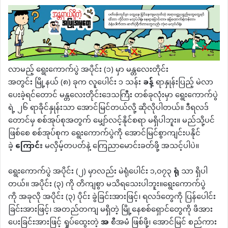
လာမည့် ရွေးကောက်ပွဲ အပိုင်း (၁) မှာ မန္တလေးတိုင်း
အတွင်း မြို့နယ် (၈) ခုက လူပေါင်း ၁ သန်း
ခန့်
ရာနှုန်းပြည့် မဲလာ
ပေးခဲ့ရင်တောင် မန္တလေးတိုင်းဒေသကြီး တစ်ခုလုံးမှာ ရွေးကောက်ပွဲ
ရဲ့ ၂၆ ရာခိုင်နှုန်းသာ အောင်မြင်တယ်လို့ ဆိုလိုပါတယ်။ ဒီရလဒ်
တောင်မှ စစ်အုပ်စုအတွက် မျှော်လင့်နိုင်စရာ မရှိပါဘူး။ မည်သို့ပင်
ဖြစ်စေ စစ်အုပ်စုက ရွေးကောက်ပွဲကို အောင်မြင်စွာကျင်းပနိုင်
ခဲ့
ကြောင်း
မလှိမ့်တပတ်နဲ့ ကြေညာမောင်းခတ်ဖို့ အသင့်ပါပဲ။
ရွေးကောက်ပွဲ အပိုင်း (၂) မှာလည်း မဲရုံပေါင်း ၁,၀၇၃
ရုံ
သာ ရှိပါ
တယ်။ အပိုင်း (၃) ကို တိကျစွာ မသိရသေးပါဘူး။ရွေးကောက်ပွဲ
ကို အခုလို အပိုင်း (၃) ပိုင်း ခွဲခြင်းအားဖြင့်၊ ရလဒ်တွေကို ပြန်ပေါင်း
ခြင်းအားဖြင့်၊ အတည်တကျ မရှိတဲ့ မြို့နေစစ်ရှောင်တွေကို ဖိအား
ပေးခြင်းအားဖြင့် ရှုပ်ထွေးတဲ့
အ
စီအမံ ဖြစ်ဖို့၊ အောင်မြင် စည်ကား