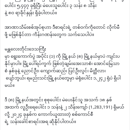
ပေါင်း ၅,၄၄၇ ခုရှိပြီး မဲပေးသူပေါင်း ၃ သန်း ၈ သိန်း
နဲ့ ၈၀ ရာခိုင်နှုန်း ရှိခဲ့ပါတယ်။
အာဏာသိမ်းစစ်အုပ်စုဟာ ဒီစာရင်းရဲ့ တစ်ဝက်ကိုတောင် လိုက်မီ
ဖို့ မဖြစ်နိုင်တာ ကိန်းဂဏန်းတွေက သက်သေပါပဲ။
မန္တလေးတိုင်းဒေသကြီး
မှာ ရွေးကောက်ပွဲ အပိုင်း (၁) ကို မြို့နယ် (၈) မြို့နယ်မှာပဲ ကျင်းပ
နိုင်မှာပါ။ မြို့ပေါ်ရပ်ကွက် ဖြစ်တဲ့ချမ်းအေးသာစံ၊ အောင်မြေသာ
စံ နှစ်ခုနဲ့ ညောင်ဦး၊ ကျောက်ဆည်၊ ပြင်ဦးလွင်၊ မိတ္ထီလာ၊
ပျော်ဘွယ်၊ ရမည်းသင်းမြို့နယ်တွေမှာ မဲရုံပေါင်း ၁,၂၄၂ ရုံပဲ ရှိပါ
မယ်။
ဒီ (၈) မြို့နယ်အတွင်း စုစုပေါင်း မဲပေးနိုင်သူ အသက် ၁၈ နှစ်
အထက် လူဦးရေပေါင်း ၁ သန်းနဲ့ ၂ သိန်းကျော် (1,283,191) ရှိမယ်
လို့ ၂၀၂၄ ခုနှစ်က ကောက်ယူထားတဲ့ စစ်ကောင်စီ
ရဲ့ သန်းခေါင်စာရင်းအရ ဆိုနိုင်ပါတယ်။