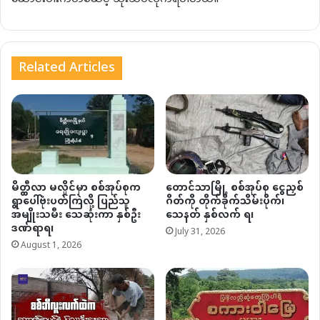
Related Articles
မိတ္ထီလာ မလှိုင်မှာ စစ်အုပ်စုက
တောင်သာမြို့ စစ်အုပ်စု ငွေညှစ်
ရွာပေါ်ဗုံးပတ်ကြဲလို့ ပြည်သူ
ဂိတ်ကို တိုက်ခိုက်သိမ်းပိုက်၊
အမျိုးသမီး သေဆုံးကာ နှစ်ဦး
သေနတ် နှစ်လက် ရ၊
ဒဏ်ရာရ၊
July 31, 2026
August 1, 2026