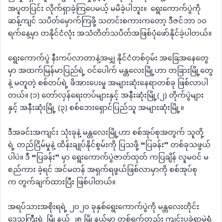
အပူတပြင်း လိုက်ရှာခဲ့ကြပေမယ့် မမိခဲ့ပါဘူး။ ရွေးကောက်ပွဲကို
ဆန့်ကျင် သပိတ်မှောက်ကြဖို့ သတင်းစကားကတော့ ဒီဇင်ဘာ ၁၀
ရက်နေ့မှာ တနိုင်ငံလုံး အသံတိတ်သပိတ်အဖြစ်ပုံဖော်နိုင်ခဲ့ပါတယ်။
ရွေးကောက်ပွဲ နီးကပ်လာတာနဲ့အမျှ နိုင်ငံတစ်ဝှမ်း အခြေအနေတွေ
မှာ အထက်မြန်မာပြည်ရဲ့ ဝင်ပေါက် မန္တလေးမြို့ဟာ တခြားမြို့တွေ
နဲ့ မတူတဲ့ စစ်တပ်ရဲ့ ဖိအားပေးမှု အများဆုံးနေရာတစ်ခု ဖြစ်လာပါ
တယ်။ (၁) တော်လှန်ရေးတပ်များနှင့် အနီးဆုံးမြို့(၂) တိုက်ပွဲများ
နှင့် အနီးဆုံးမြို့ (၃) စစ်ဘေးရှောင်ပြည်သူ အများဆုံးမြို့။
ဒီအခင်းအကျင်း သုံးခုနဲ့ မန္တလေးမြို့ဟာ စစ်အုပ်စုအတွက် သူတို့
ရဲ့ တည်ငြိမ်မှုနဲ့ ထိန်းချုပ်နိုင်စွမ်းကို ပြသဖို့ “ပြခန်း” တစ်ခုသဖွယ်
ပါပဲ။ ဒီ “ပြခန်း” မှာ ရွေးကောက်ပွဲဇာတ်ထုတ် ကပြချိန် လူမဝင် မ
စည်ကား ခဲ့ရင် အင်မတန် အရှက်ရဖွယ်ဖြစ်လာမှာကို စစ်အုပ်စု
က တွက်ချက်ထားပြီး ဖြစ်ပါတယ်။
အရပ်သားအစိုးရရဲ့ ၂၀၂၀ ခုနှစ်ရွေးကောက်ပွဲကို မန္တလေးတိုင်း
ဒေသကြီးရဲ့ မြို့နယ် ၂၈ မြို့နယ်မှာ တစ်ရက်တည်း ကျင်းပခဲ့ရာမဲရုံ