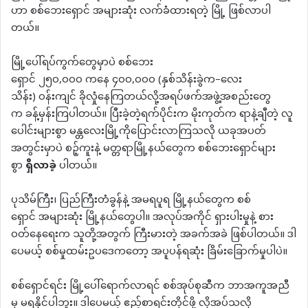
ဟာ စစ်ဘေးရှောင် အများဆုံး လက်ခံထားရတဲ့ မြို့ ဖြစ်လာပါ
တယ်။
မြို့ပေါ်ရပ်ကွက်တွေမှာပဲ စစ်ဘေး
ရှောင် ၂၅၀,၀၀၀ ကနေ ၄၀၀,၀၀၀ (နှစ်သိန်းခွဲက–လေး
သိန်း) ဝန်းကျင် ခိုလှုံနေကြတယ်လို့အရပ်ဖက်အဖွဲ့အစည်းတွေ
က ခန့်မှန်းကြပါတယ်။ ပြီးခဲ့တဲ့ရက်ပိုင်းက မိုးကုတ်က ရာနဲ့ချီတဲ့ လူ
ပေါင်းများစွာ မန္တလေးမြို့ကိုပြောင်းလာကြသလို ယခုအပတ်
အတွင်းမှာပဲ စဉ့်ကူးနဲ့ မတ္တရာမြို့နယ်တွေက စစ်ဘေးရှောင်များ
စွာ
ရှိလာခဲ့
ပါတယ်။
ပုသိမ်ကြီး၊ ပြည်ကြီးတံခွန်နဲ့ အမရပူရ မြို့နယ်တွေက စစ်
ရှောင် အများဆုံး မြို့နယ်တွေပါ။ အလုပ်အကိုင် ရှားပါးမှုနဲ့ စား
ဝတ်နေရေးက သူတို့အတွက် ကြီးမားတဲ့ အခက်အခဲ ဖြစ်ပါတယ်။ ဒါ
ပေမယ့် စစ်မှုထမ်းဥပဒေကတော့ အပူပန်ရဆုံး ခြိမ်းခြောက်မှုပါပဲ။
စစ်ရှောင်ရင်း မြို့ပေါ်ရောက်လာရင် စစ်အုပ်စုဆီက ဘာအကူအညီ
မှ မရနိုင်ပါဘူး။ ဒါပေမယ့် ဧည့်စာရင်းတိုင်ဖို့ လိုအပ်သလို