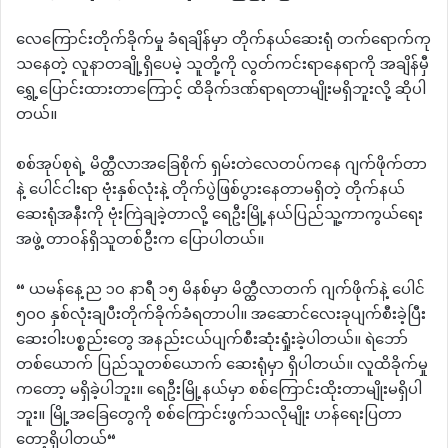
လေကြောင်းတိုက်ခိုက်မှု ခံရချိန်မှာ တိုက်နယ်ဆေးရုံ တက်ရောက်ကု
သနေတဲ့ လူနာတချို့ရှိပေမဲ့ သူတို့ကို လွတ်ကင်းရာနေရာကို အချိန်မှီ
ရွှေ့ပြောင်းထားတာကြောင့် ထိခိုက်ဒဏ်ရာရတာမျိုးမရှိဘူးလို့ ဆိုပါ
တယ်။
စစ်အုပ်စုရဲ့ မိတ္ထီလာအခြေစိုက် ရှမ်းတဲလေတပ်ကနေ ဂျက်ဖိုက်တာ
နဲ့ ပေါင်ငါးရာ ဗုံးနှစ်လုံးနဲ့ တိုက်ပွဲဖြစ်ပွားနေတာမရှိတဲ့ တိုက်နယ်
ဆေးရုံအနီးကို ဗုံးကြဲချခဲ့တာလို့ ရေဦးမြို့နယ်ပြည်သူ့ကာကွယ်ရေး
အဖွဲ့ တာဝန်ရှိသူတစ်ဦးက ပြောပါတယ်။
“ ယမန်နေ့ည ၁၀ နာရီ ၁၅ မိနစ်မှာ မိတ္ထီလာတက် ဂျက်ဖိုက်နဲ့ ပေါင်
၅၀၀ နှစ်လုံးချပီးတိုက်ခိုက်ခံရတာပါ။ အဆောင်လေးခုပျက်စီးခဲ့ပြီး
ဆေးဝါးပစ္စည်းတွေ အနည်းငယ်ပျက်စီးဆုံးရှုံးခဲ့ပါတယ်။ ရဲဘော်
တစ်ယောက် ပြည်သူတစ်ယောက် ဆေးရုံမှာ ရှိပါတယ်။ လူထိခိုက်မှု
ကတော့ မရှိခဲ့ပါဘူး။ ရေဦးမြို့နယ်မှာ စစ်ကြောင်းထိုးတာမျိုးမရှိပါ
ဘူး။ မြို့အခြေတွေကို စစ်ကြောင်းဖွက်သလိုမျိုး ဟန်ရေးပြတာ
တော့ရှိပါတယ်“