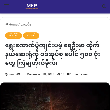
Menu
Se
Home
/
သတင်း
စစ်ကိုင်း
သတင်း
ရွေးကောက်ပွဲကျင်းပမဲ့ ရေဦးမှာ တိုက်
နယ်ဆေးရုံကို စစ်အုပ်စု ပေါင် ၅၀၀ ဗုံး
တွေ ကြဲချတိုက်ခိုက်၊
Send
wmfp
December 18, 2025
28
1 minute read
an
email