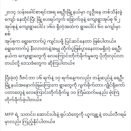
၂၀၁၄ သန်းခေါင်စာရင်းအရ ရေဦးမြို့နယ်မှာ လူဦးနေ တစ်သိန်းခွဲ
ကျော် နေထိုင်ပြီး မြို့ပေးရပ်ကွက် ခြောက်ခုနဲ့ ကျေးရွာအုပ်စု ၆၂
အုပ်စုနဲ့ ကျေးရွာပေါင်း ၁၆၀ ရှိတဲ့အထဲက ရွာပေါင်း ၆၀ ကျော်မှာ
စစ်
အုပ်စုက ရွေးကောက်ပွဲ ကျင်းပဖို့ ပြင်ဆင်နေတာ ဖြစ်ပါတယ်။
ရွေးကောက်ပွဲ နီးလာတာနဲ့အမျှ တိုက်ပွဲဖြစ်ပွားနေတာမရှိတဲ့ ရေဦး
နယ်က ကျေးရွာတွေကို လေကြောင်းတိုက်ခိုက်မှုတွေ ပိုတိုးလုပ်လာ
တယ်လို့ ဒေသခံတွေက ဆိုကြပါတယ်။
ပြီးခဲ့တဲ့ ဒီဇင်ဘာ ၁၆ ရက်နဲ့ ၁၇ ရက်နေ့ကလည်း တန့်ဆည်နဲ့ ရေဦး
မြို့နယ်အနောက်ခြမ်းကြားက ရွာတွေကို ဂျက်ဖိုက်တာ၊ ဂျိုင်ရိုကော်
ပတာတွေနဲ့ လေကြောင်းတိုက်ခိုက်မှု ၁၀ ကြိမ်ထက်မနည်း ဗုံးကြဲ
တိုက်ခိုက်ခဲ့ပါတယ်။
MFP ရဲ့ သတင်း၊ ဆောင်းပါးနဲ့ ရုပ်သံတွေကို ယူကျူ့နဲ့ တယ်လီဂရမ်
မှာလည်း ကြည့်နိုင်ပါတယ်။