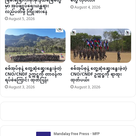
ခြိမ်းခြောက်၊စိုးမိုးနယ်မြေတွေ
တွေ လုပ်လာ၊
မှာ အုပ်ချုပ်ရေးယန္တရား
August 4, 2026
လည်ပတ်ဖို့ ကြိုးစားနေ
August 5, 2026
စစ်အုပ်စုနဲ့ တွေ့ဆုံဆွေးနွေးခဲ့တဲ့
စစ်အုပ်စုနဲ့ တွေ့ဆုံဆွေးနွေးခဲ့တဲ့
CNO/CNDF ဥက္ကဋ္ဌကို တာဝန်က
CNO/CNDF ဥက္ကဋ္ဌကို ရာထူး
ရပ်စဲကြောင်း ထုတ်ပြန်၊
ထုတ်ပယ်၊
August 3, 2026
August 3, 2026