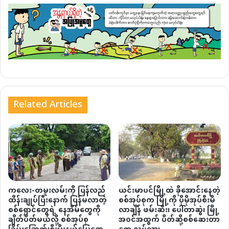
Related Articles
ကလေး-တမူးလမ်းကို ပြန်လည်
ယင်းမာပင်မြို့ထဲ ခိုအောင်းနေတဲ့
ထိန်းချုပ်ပြီးနောက် ပြန်မလာတဲ့
စစ်အုပ်စုက မြို့ကို ပိုမိုအုပ်စီးမိ
စစ်ရှောင်တွေရဲ့ နေအိမ်တွေကို
လာချိန် ဖမ်းဆီး၊ ပေါ်တာဆွဲ၊ မြို့
ချိတ်ပိတ်မယ်လို့ စစ်အုပ်စု
အဝင်အထွက် ပိတ်ဆို့စစ်ဆေးတာ