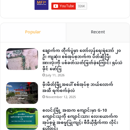
Popular
Recent
ချောက်က တိုက်ပွဲမှာ တော်လှန်ရေးရဲဘော် ၂၀
ဦး ကျဆုံး၊ စစ်အုပ်စုဘက်က ပိတ်ဆို့ပြီး
အားလုံးကို ပစ်ခတ်သတ်ဖြတ်ခဲ့ကြောင်း ရုပ်သံ
ဖိုင် ဖော်ပြ
July 11, 2026
မိုးမိတ်မြို့အပေါ် စစ်အုပ်စု ဘယ်လောက်
အထိ ရက်စက်ခဲ့လဲ
November 12, 2025
စလင်းမြို့ အထက ကျောင်းမှာ G-10
ကျောင်းသူကို ကျောင်းသား လေးယောက်က
အုပ်စုဖွဲ့ အဓမ္မပြုကျင့်၊ ဗီဒီယိုရိုက်ကာ လိုင်း
ပေါ်တင်၊