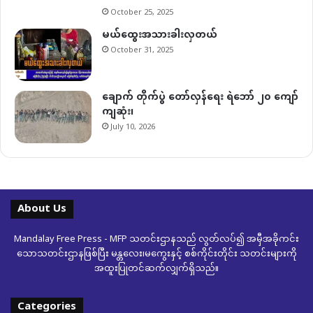
October 25, 2025
မယ်ထွေးအသားခါးလှတယ်
October 31, 2025
ချောက် တိုက်ပွဲ တော်လှန်ရေး ရဲဘော် ၂၀ ကျော်
ကျဆုံး၊
July 10, 2026
About Us
Mandalay Free Press - MFP သတင်းဌာနသည် လွတ်လပ်၍ အမှီအခိုကင်း
သောသတင်းဌာနဖြစ်ပြီး မန္တလေး၊မကွေးနှင့် စစ်ကိုင်းတိုင်း သတင်းများကို
အထူးပြုတင်ဆက်လျှက်ရှိသည်။
Categories