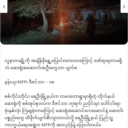
လူနာတချို့ကို အချိန်မှီရွှေ့ပြောင်းထားတာကြောင့် ဒဏ်ရာရတာမရှိ
ဘဲ ဆေးရုံအဆောက်အဦးတွေသာ ပျက်စ
နန်းယု/MFP၊ ဒီဇင်ဘာ – ၁၈
စစ်ကိုင်းတိုင်း၊ ရေဦးမြို့နယ်က တမာတောရွာမှာရှိတဲ့ တိုက်နယ်
ဆေးရုံကို စစ်အုပ်စုတပ်က ဒီဇင်ဘာ ၁၇ရက် ညပိုင်းမှာ ပေါင်ငါးရာ
ဗုံးနှစ်လုံး ကြဲချခဲ့တာကြောင့် ဆေးရုံအဆောင်လေးဆောင်နဲ့ ဆေးဝါး
ပစ္စည်းတွေ ထိခိုက်ပျက်စီးသွားတယ်လို့ ရေဦးမြို့နယ် ပြည်သူ့
ကာကွယ်ရေးအဖွဲ့က MFPကို အတည်ပြု ပြောပါတယ်။