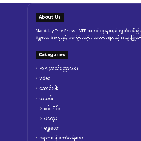
About Us
Mandalay Free Press - MFP သတင်းဌာနသည် လွတ်လပ်၍ အ
မန္တလေး၊မကွေးနှင့် စစ်ကိုင်းတိုင်း သတင်းများကို အထူးပြ
Categories
PSA (အသိပညာပေး)
Video
ဆောင်းပါး
သတင်း
စစ်ကိုင်း
မကွေး
မန္တလေး
အညာမြေ တော်လှန်ရေး