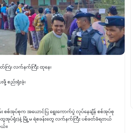
းပတ်ကြဲ၊ လက်နက်ကြီး ထုနေ၊
့ စည်းရုံးခဲ့၊
ာသိမ်း စစ်အုပ်စုက အယောင်ပြ ရွေးကောက်ပွဲ လုပ်နေချိန် စစ်အုပ်စု
ွေအုပ်ရုံး)နဲ့ မြို့မ ရဲစခန်းတွေ လက်နက်ကြီး ပစ်ခတ်ခံရတယ်
တယ်။