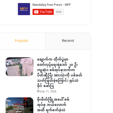
Popular
Recent
ချောက်က တိုက်ပွဲမှာ
တော်လှန်ရေးရဲဘော် ၂၀ ဦး
ကျဆုံး၊ စစ်အုပ်စုဘက်က
ပိတ်ဆို့ပြီး အားလုံးကို ပစ်ခတ်
သတ်ဖြတ်ခဲ့ကြောင်း ရုပ်သံ
ဖိုင် ဖော်ပြ
July 11, 2026
မိုးမိတ်မြို့အပေါ် စစ်
အုပ်စု ဘယ်လောက်
အထိ ရက်စက်ခဲ့လဲ