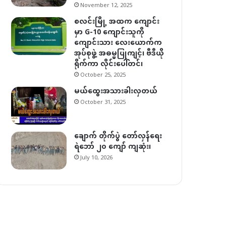
November 12, 2025
စလင်းမြို့ အထက ကျောင်း
မှာ G-10 ကျောင်းသူကို
ကျောင်းသား လေးယောက်က
အုပ်စုဖွဲ့ အဓမ္မပြုကျင့်၊ ဗီဒီယို
ရိုက်ကာ လိုင်းပေါ်တင်၊
October 25, 2025
မယ်ထွေးအသားခါးလှတယ်
October 31, 2025
ချောက် တိုက်ပွဲ တော်လှန်ရေး
ရဲဘော် ၂၀ ကျော် ကျဆုံး၊
July 10, 2026