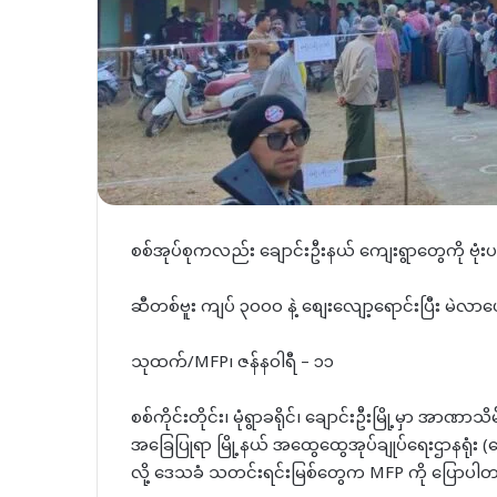
စစ်အုပ်စုကလည်း ချောင်းဦးနယ် ကျေးရွာတွေကို ဗုံ
ဆီတစ်ဗူး ကျပ် ၃၀၀၀ နဲ့ စျေးလျော့ရောင်းပြီး မဲလာပေးဖို
သုထက်/MFP၊ ဇန်နဝါရီ – ၁၁
စစ်ကိုင်းတိုင်း၊ မုံရွာခရိုင်၊ ချောင်းဦးမြို့မှာ အာဏ
အခြေပြုရာ မြို့နယ် အထွေထွေအုပ်ချုပ်ရေးဌာနရုံး (ထ
လို့ ဒေသခံ သတင်းရင်းမြစ်တွေက MFP ကို ပြောပါ