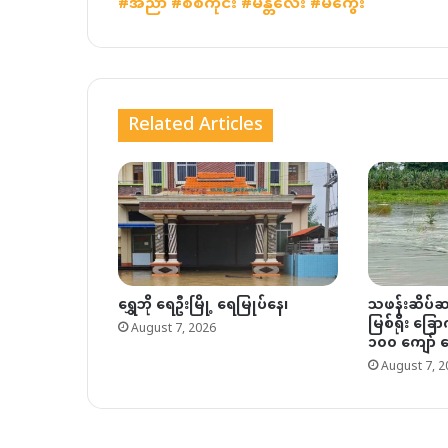
#
အညာ
#စစ်ကိုင်း
#မန္တလေး
#မကွေး
Related Articles
ရွှေဘို ရေဦးမြို့ ရေမြုပ်နေ၊
သဖန်းဆိပ်ဆည
မြစ်ရိုး ခြောက
August 7, 2026
၁၀၀ ကျော် ရ
August 7, 2