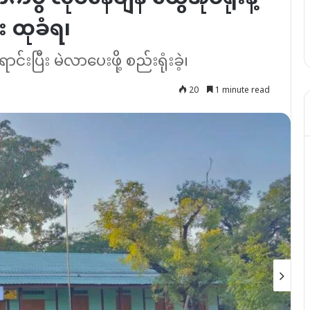
း ထုခံရ၊
်းပြီး မဲလာပေးဖို့ စည်းရုံးခဲ့၊
20
1 minute read