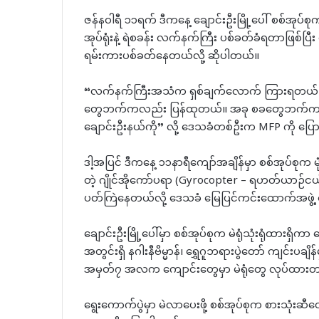
ဇန်နဝါရီ ၁၁ရက် ဒီကနေ့ ချောင်းဦးမြို့ပေါ် စစ်အုပ်စု
အုပ်ရုံးနဲ့ ရဲစခန်း လက်နက်ကြီး ပစ်ခတ်ခံရတာဖြစ်ပ
ရမ်းကားပစ်ခတ်နေတယ်လို့ ဆိုပါတယ်။
“လက်နက်ကြီးအသံက ရှစ်ချက်လောက် ကြားရတယ်။ ပေါက
တွေဘက်ကလည်း ပြန်ထုတယ်။ အခု စခတွေဘက်က ပါ
ချောင်းဦးနယ်ကို” လို့ ဒေသခံတစ်ဦးက MFP ကို ပြ
ဒါ့အပြင် ဒီကနေ့ ၁၁နာရီကျော်အချိန်မှာ စစ်အုပ်စုက
တဲ့ ဂျိုင်အိုကော်ပရာ (Gyrocopter – ရဟတ်ယာဉ်ငယ်)
ပတ်ကြဲနေတယ်လို့ ဒေသခံ မြေပြင်ကင်းထောက်အဖွဲ့ 
ချောင်းဦးမြို့ပေါ်မှာ စစ်အုပ်စုက မဲရုံသုံးရုံထားရှိက
အတွင်းရှိ နဂါးနီဗိမ္မာန်၊ ရွှေဂူဘရားပွဲတော် ကျင်းပချိန်
အမှတ်၇ အလက ကျောင်းတွေမှာ မဲရုံတွေ လုပ်ထားတာ
ရွေးကောက်ပွဲမှာ မဲလာပေးဖို့ စစ်အုပ်စုက စားသုံးဆီတ