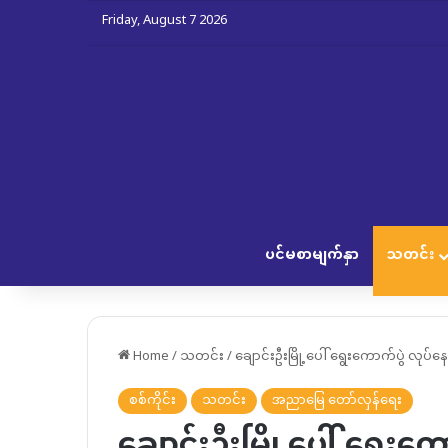
Friday, August 7 2026
ပင်မစာမျက်နှာ
သတင်း
Home
/
သတင်း
/
ချောင်းဦးမြို့ပေါ် ရွေးကောက်ပွဲ လုပ်နေ
စစ်ကိုင်း
သတင်း
အညာမြေ တော်လှန်ရေး
ချောင်းဦးမြို့ပေါ် ရွေးကောက