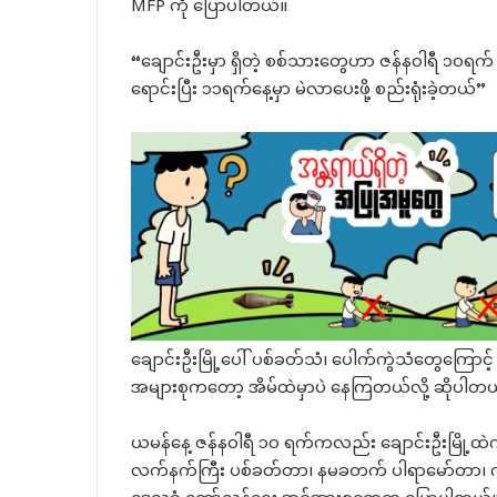
MFP ကို ပြောပါတယ်။
“ချောင်းဦးမှာ ရှိတဲ့ စစ်သားတွေဟာ ဇန်နဝါရီ ၁၀ရက် မ
ရောင်းပြီး ၁၁ရက်နေ့မှာ မဲလာပေးဖို့ စည်းရုံးခဲ့တယ်”
ချောင်းဦးမြို့ပေါ် ပစ်ခတ်သံ၊ ပေါက်ကွဲသံတွေကြောင့်
အများစုကတော့ အိမ်ထဲမှာပဲ နေကြတယ်လို့ ဆိုပါတယ
ယမန်နေ့ ဇန်နဝါရီ ၁၀ ရက်ကလည်း ချောင်းဦးမြို့ထ
လက်နက်ကြီး ပစ်ခတ်တာ၊ နမခတက် ပါရာမော်တာ၊ ဂျိုင်