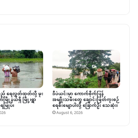
် ရေလွှတ်ထုတ်လို့ မူး
ဒီပဲယင်းမှာ ကောက်စိုက်ပြန်
်မြို့နယ်ရှိ မြို့၊ရွာ
အမျိုးသမီးတွေ ချောင်းဖြတ်ကူးစဉ်
ေမြုပ်၊
ရေစီးမျောပါလို့ ခြောက်ဦး သေဆုံး၊
026
August 6, 2026