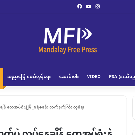
Facebook
YouTube
Instagram
အညာမြေ တော်လှန်ရေး
ဆောင်းပါး
VIDEO
PSA (အသိပည
ချိန် ထွေအုပ်ရုံးနဲ့ မြို့မရဲစခန်း လက်နက်ကြီး ထုခံရ၊
်ပွဲ လုပ်နေချိန် ထွေအုပ်ရုံးနဲ့