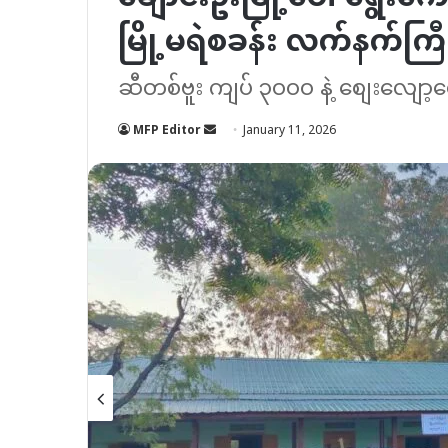
မြို့မရဲစခန်း လက်နက်ကြီ
ဆီတစ်ဗူး ကျပ် ၃၀၀၀ နဲ့ စျေးလျော့ရောင
Send
MFP Editor
January 11, 2026
an
email