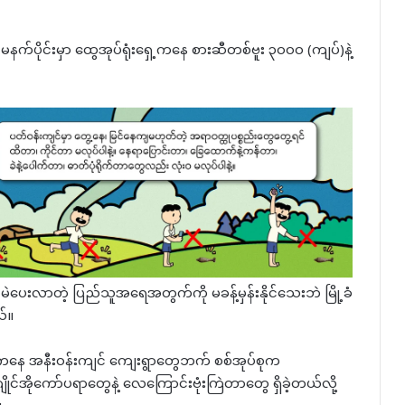
နက်ပိုင်းမှာ ထွေအုပ်ရုံးရှေ့ကနေ စားဆီတစ်ဗူး ၃၀၀၀ (ကျပ်)နဲ့
 မဲပေးလာတဲ့ ပြည်သူအရေအတွက်ကို မခန့်မှန်းနိုင်သေးဘဲ မြို့ခံ
်။
ဲကနေ အနီးဝန်းကျင် ကျေးရွာတွေဘက် စစ်အုပ်စုက
အိုကော်ပရာတွေနဲ့ လေကြောင်းဗုံးကြဲတာတွေ ရှိခဲ့တယ်လို့