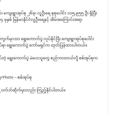
။
်၊ ကျေးရွာအုပ်စု ၂၆ခု၊ လူဦးရေ စုစုပေါင်း ၁၀၅,၉၅၅ ဦး ရှိပြီး
၄ ခုနှစ် မြန်မာနိုင်ငံလူဦးရေနှင့် အိမ်အကြောင်းအရာ
်ကွက်မှာသာ ရွေးကောက်ပွဲ လုပ်နိုင်ပြီး ကျေးရွာအုပ်စုပေါင်း
စ်အုပ်စု၊ ရွေးကောက်ပွဲ ကော်မရှင်က ထုတ်ပြန်ထားပါတယ်။
ာ လုပ်တဲ့ ရွေးကောက်ပွဲ မဲပေးသူတွေ စည်ကားတယ်လို့ စစ်အုပ်စုက
ွေ/Photo – စစ်အုပ်စု
နဲ့ ဝက်ဘ်ဆိုက်မှာလည်း ကြည့်နိုင်ပါတယ်။