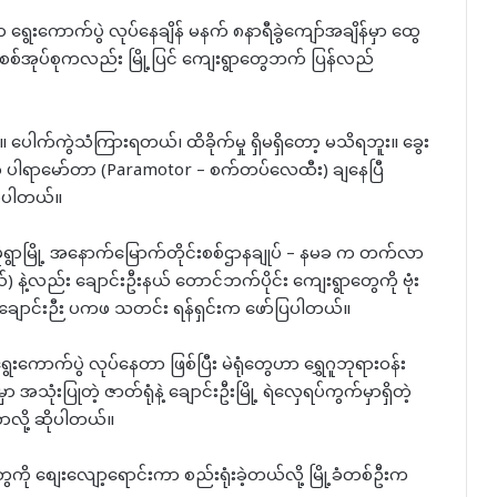
က ရွေးကောက်ပွဲ လုပ်နေချိန် မနက် ၈နာရီခွဲကျော်အချိန်မှာ ထွေ
ြီး စစ်အုပ်စုကလည်း မြို့ပြင် ကျေးရွာတွေဘက် ပြန်လည်
်ကွဲသံကြားရတယ်၊ ထိခိုက်မှု ရှိမရှိတော့ မသိရဘူး။ ခွေး
ရာမော်တာ (Paramotor – စက်တပ်လေထီး) ချနေပြီ
ောပါတယ်။
 မုံရွာမြို့ အနောက်မြောက်တိုင်းစစ်ဌာနချုပ် – နမခ က တက်လာ
 နဲ့လည်း ချောင်းဦးနယ် တောင်ဘက်ပိုင်း ကျေးရွာတွေကို ဗုံး
ချောင်းဉီး ပကဖ သတင်း ရန်ရှင်းက ဖော်ပြပါတယ်။
ာ ရွေးကောက်ပွဲ လုပ်နေတာ ဖြစ်ပြီး မဲရုံတွေဟာ ရွှေဂူဘုရားဝန်း
မှာ အသုံးပြုတဲ့ ဇာတ်ရုံနဲ့ ချောင်းဦးမြို့ ရဲလှေရပ်ကွက်မှာရှိတဲ့
လို့ ဆိုပါတယ်။
ွေကို စျေးလျော့ရောင်းကာ စည်းရုံးခဲ့တယ်လို့ မြို့ခံတစ်ဦးက