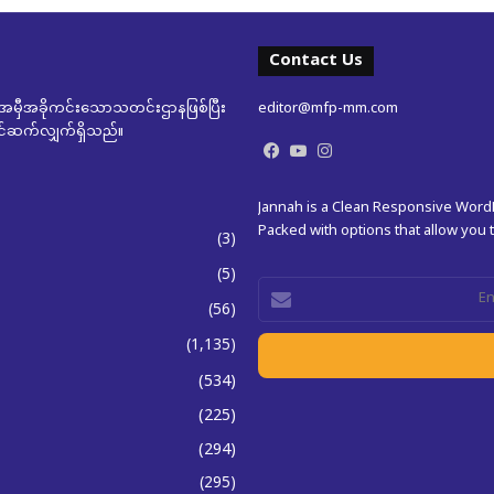
Contact Us
မှီအခိုကင်းသောသတင်းဌာနဖြစ်ပြီး
editor@mfp-mm.com
ုတင်ဆက်လျှက်ရှိသည်။
Facebook
YouTube
Instagram
Jannah is a Clean Responsive Wor
Packed with options that allow you
(3)
(5)
Enter
(56)
your
Email
(1,135)
address
(534)
(225)
(294)
(295)