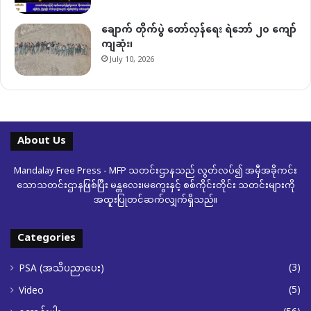
ချောက် တိုက်ပွဲ တော်လှန်ရေး ရဲဘော် ၂၀ ကျော်
ကျဆုံး၊
July 10, 2026
About Us
Mandalay Free Press - MFP သတင်းဌာနသည် လွတ်လပ်၍ အမှီအခိုကင်း
သောသတင်းဌာနဖြစ်ပြီး မန္တလေး၊မကွေးနှင့် စစ်ကိုင်းတိုင်း သတင်းများကို
အထူးပြုတင်ဆက်လျှက်ရှိသည်။
Categories
(3)
PSA (အသိပညာပေး)
(5)
Video