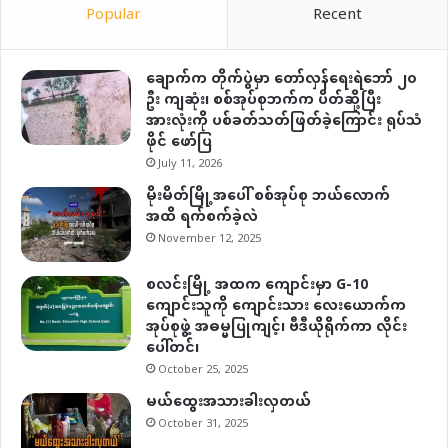
Popular
Recent
ချောက်က တိုက်ပွဲမှာ တော်လှန်ရေးရဲဘော် ၂၀
ဦး ကျဆုံး၊ စစ်အုပ်စုဘက်က ပိတ်ဆို့ပြီး
အားလုံးကို ပစ်ခတ်သတ်ဖြတ်ခဲ့ကြောင်း ရုပ်သံ
ဖိုင် ဖော်ပြ
July 11, 2026
မိုးမိတ်မြို့အပေါ် စစ်အုပ်စု ဘယ်လောက်
အထိ ရက်စက်ခဲ့လဲ
November 12, 2025
စလင်းမြို့ အထက ကျောင်းမှာ G-10
ကျောင်းသူကို ကျောင်းသား လေးယောက်က
အုပ်စုဖွဲ့ အဓမ္မပြုကျင့်၊ ဗီဒီယိုရိုက်ကာ လိုင်း
ပေါ်တင်၊
October 25, 2025
မယ်ထွေးအသားခါးလှတယ်
October 31, 2025