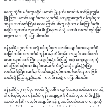
တေဇ/MFP၊ ဇန်နဝါရီ – ၁၉
မကွေးတိုင်း၊ မင်းဘူးခရိုင်၊ စလင်းမြို့နယ်၊ စလင်းနဲ့ ဆင်ဖြူကျွန်း
မြို့ကြား၊ စလင်းချောင်းတလျှောက်ရှိ ကျေးရွာတွေကို စစ်အုပ်စုက
ဒရုန်း၊ လက်နက်ကြီးနဲ့ လေကြောင်းပစ်ကူ သုံးကာ စစ်ကြောင်းထိုး
နေပြီး လူသတ်၊ လုယက်၊ မီးရှို့နေတယ်လို့ ဒေသခံ သတင်းရင်းမြစ်
တွေက MFP ကို ပြောပါတယ်။
ဇန်နဝါရီ ၁၇ရက်ကစလို့ စစ်အုပ်စုက စလင်းချောင်းတလျှောက်ရှိ
သမြင်ကင်း၊ ကျောက်ခဲကုန်း၊ ပန်းတိမ်ကုန်း၊ ကညှပ်၊ နောင်တော်
လေး၊ နောင်တော်ကြီး၊ ဥယျာဥ်စုနဲ့ ဝမ်းပြည့် စတဲ့ ကျေးရွာတွေကို
စစ်ကြောင်းထိုးကာ စီးနင်းလုယက်၊ မီးရှို့သလို ဒရုန်းနဲ့ဗုံးကြဲ၊
လက်နက်ကြီး၊ လက်နက်ငယ်တွေနဲ့ ရမ်းကားပစ်ခတ်နေတာ ဖြစ်
တယ်လို့ ပြည်သူ့ညီနောင် – စလင်း အဖွဲ့က ပြောပါတယ်။
ဇန်နဝါရီ ၁၇ ရက်မှာ စလင်းမြို့ပေါ်က ထွက်လာတဲ့ အင်အား ၈၀ ခန့်
ပါ စစ်အုပ်စုဟာ ပန်းတိမ်ကုန်း ကျေးရွာကို စီးနင်းလုယက် မီးရှို့ပြီး
နောက် အနီးရှိ ကညှပ်၊ ကျောင်းကုန်းနဲ့ နောင်တော်လေး ကျေးရွာကို