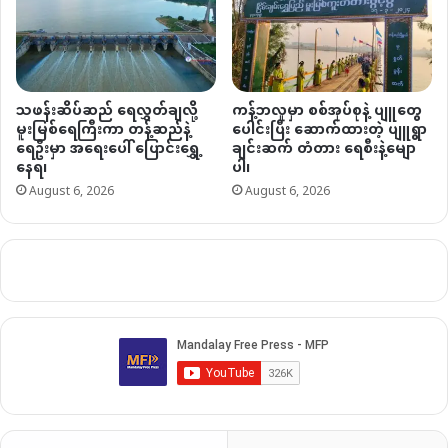
သဖန်းဆိပ်ဆည် ရေလွှတ်ချလို့
ကန့်ဘလူမှာ စစ်အုပ်စုနဲ့ ပျူတွေ
မူးမြစ်ရေကြီးကာ တန့်ဆည်နဲ့
ပေါင်းပြီး ဆောက်ထားတဲ့ ပျူရွာ
ရေဦးမှာ အရေးပေါ် ပြောင်းရွှေ့
ချင်းဆက် တံတား ရေစီးနဲ့မျော
နေရ၊
ပါ၊
August 6, 2026
August 6, 2026