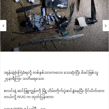
ဒရုန်းနဲ့ဗုံးကြဲခံရလို့ တစ်နှစ်သားကလေး သေဆုံးပြီး မိခင်ဖြစ်သူ
၂၄နာရီကြာ သတိမရသေး၊
စလင်းနဲ့ ဆင်ဖြူကျွန်းကို မြို့သိမ်းတိုက်ပွဲဆင်နွှဲနေပြီး ဝိုင်းပိတ်ထား
တယ်လို့ NUG က ထုတ်ပြန်ထား၊