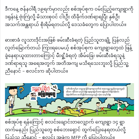
ဒီကနေ့ ဇန်နဝါရီ ၁၉ရက်မှာလည်း စစ်အုပ်စုက ဝမ်းပြည့်ကျေးရွာကို
ဒရုန်းနဲ့ ဗုံးကြဲလို့ မိသားစုဝင် ငါးဦး ထိခိုက်ဒဏ်ရာရပြီး နှစ်ဦး
အသက်အန္တရာယ် စိုးရိမ်ရတယ်လို့ ဒေသခံတွေက ပြောပါတယ်။
ဓားစာခံ လူသားဒိုင်းအဖြစ် ဖမ်းဆီးခံရတဲ့ ပြည်သူတချို့ ပြန်လည်
လွတ်မြောက်တယ် ကြားရပေမယ့် စစ်အုပ်စုက ကျေးရွာတွေထဲ ဖြန့်
ခွဲနေရာယူထားတာကြောင့် မီးရှို့ခံရတဲ့ အိမ်ခြေ၊ ဖမ်းဆီးခံရသူနဲ့
ဒဏ်ရာရသူ အရေအတွက် အတိအကျ မသိရသေးဘူးလို့ ပြည်သူ့
ညီနောင် – စလင်းက ဆိုပါတယ်။
စစ်အုပ်စု ရန်ကြောင့် စလင်းချောင်းတလျှောက် ကျေးရွာ ၁၄ ရွာ
ထက်မနည်း ပြည်သူတွေ စစ်ဘေးရှောင် ထွက်ပြေးနေရတယ်လို့
ပြည်သူ့ ညီနောင် – စလင်း အဖွဲ့က MFP ကို ပြောပါတယ်။