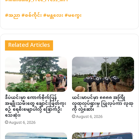
#Mandalay_Free_Press_MFP
#
အညာ
#
စစ်ကိုင်း
#
မန္တလေး
#
မကွေး
Related Articles
ဒီပဲယင်းမှာ ကောက်စိုက်ပြန်
ယင်းမာပင်မှာ ၈၈၈၈ အကြို
အမျိုးသမီးတွေ ချောင်းဖြတ်ကူး
လူထုလှုပ်ရှားမှု ပြုလုပ်ကာ လူထု
စဉ် ရေစီးမျောပါလို့ ခြောက်ဦး
ကို လှုံ့ဆော်၊
သေဆုံး၊
August 6, 2026
August 6, 2026