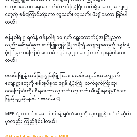
အတုအယောင် ရွေးကောက်ပွဲ လုပ်ပြခဲ့ပြီး လက်ရှိမှာတော့ ကျေးရွာ
တွေကို စစ်ကြောင်းထိုးကာ လူသတ်၊ လုယက်၊ မီးရှို့နေတာ ဖြစ်ပါ
တယ်။
ဇန်နဝါရီ ၉ ရက်နဲ့ ဇန်နဝါရီ ၁၀ ရက် ရွေးကောက်ပွဲအကြိုညက
လည်း စစ်အုပ်စုက ဆင်ဖြူကျွန်းမြို့အနီးရှိ ကျေးရွာတွေကို ဒရုန်းနဲ့
ဗုံးကြဲခဲ့တာကြောင့် ဒေသခံ ပြည်သူ ၂၀ ကျော် ဒဏ်ရာရခဲ့ပါသေး
တယ်။
စလင်းမြို့နဲ့ ဆင်ဖြူကျွန်းမြို့ကြား၊ စလင်းချောင်းတလျှောက်
ကျေးရွာတွေကို စစ်အုပ်စုက ဒရုန်းနဲ့ဗုံးကြဲ၊ လက်နက်ကြီးထု၊
စစ်ကြောင်းထိုး စီးနင်းကာ လူသတ်၊ လုယက်၊ မီးရှို့နေစဉ်/Photo –
ပြည်သူ့ညီနောင် – စလင်း၊ CJ
MFP ရဲ့ သတင်း၊ ဆောင်းပါးနဲ့ ရုပ်သံတွေကို ယူကျူ့နဲ့ ဝက်ဘ်ဆိုက်
မှာလည်း ကြည့်နိုင်ပါတယ်။