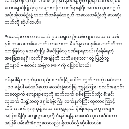
လက်နက်ကြီး ထု၊ Drone (ဒရုန်း) နှစ်စီးနဲ့ ဗုံးကြဲခဲ့ရာ ဒေသခံနဲ့ စစ်
ဘေးရှောင်ပြည်သူ အများအပြား ဒဏ်ရာရပြီး အသက် ၇၀အရွယ်
အဖိုးအိုတစ်ဦးနဲ့ အသက်တစ်နှစ်အရွယ် ကလေးတစ်ဦးတို့ သေဆုံး
တယ်လို့ ဆိုပါတယ်။
“သေဆုံးတာကာ အသက် ၇၀ အရွယ် ဦးသစ်ကျား၊ အသက် တစ်
နှစ် ကလေးတစ်ယောက်၊ ကလေးက မိခင်နဲ့သား နှစ်ယောက်ထိတာ၊
သားဖြစ်သူ သေဆုံးပြီး မိခင်ဖြစ်သူ ဒဏ်ရာရတယ်၊ စိုးရိမ်ရတဲ့
အခြေအနေရှိ၊ လက်ရှိအချိန်ထိ သတိမရသေး” လို့ ပြည်သူ့
ညီနောင် – စလင်း အဖွဲ့က MFP ကို ပြောပါတယ်။
ဇန်နဝါရီ ၁၈ရက်မှာလည်း စလင်းမြို့ပေါ်က ထွက်လာတဲ့ အင်အား
၂၀၀ ခန့်ပါ စစ်အုပ်စုဟာ စလင်းနဲ့ဆင်ဖြူကျွန်းကြား၊ စလင်းချောင်း
တလျှောက် ကျေးရွာတွေကို ဆက်လက် စစ်ကြောင်းထိုး စီးနင်း
လုယက် မီးရှို့သလို ဒရုန်းနဲ့ဗုံးကြဲ၊ လက်နက်ကြီး ထုတာကြောင့်
ထိခိုက် ဒဏ်ရာရသူနဲ့ အသက်အန္တရာယ် စိုးရိမ်ရသူတွေ အများ
အပြား ရှိပြီး ကျေးရွာတွေကို စီးနင်းချိန် ဓားစာခံ လူသားဒိုင်းကာ
အဖြစ် ဖမ်းဆီးခံရသူတွေလည်း ရှိတယ်လို့ ဆိုပါတယ်။