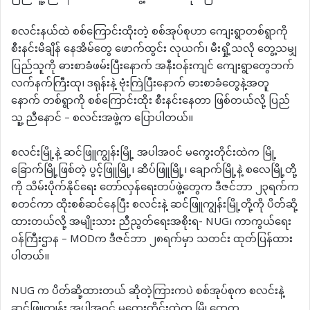
စလင်းနယ်ထဲ စစ်ကြောင်းထိုးတဲ့ စစ်အုပ်စုဟာ ကျေးရွာတစ်ရွာကို
စီးနင်းမိချိန် နေအိမ်တွေ ဖောက်ထွင်း လုယက်၊ မီးရှို့သလို တွေ့သမျှ
ပြည်သူကို ဓားစာခံဖမ်းပြီးနောက် အနီးဝန်းကျင် ကျေးရွာတွေဘက်
လက်နက်ကြီးထု၊ ဒရုန်းနဲ့ ဗုံးကြဲပြီးနောက် ဓားစာခံတွေနဲ့အတူ
နောက် တစ်ရွာကို စစ်ကြောင်းထိုး စီးနင်းနေတာ ဖြစ်တယ်လို့ ပြည်
သူ့ ညီနောင် – စလင်းအဖွဲ့က ပြောပါတယ်။
စလင်းမြို့နဲ့ ဆင်ဖြူကျွန်းမြို့ အပါအဝင် မကွေးတိုင်းထဲက မြို့
ခြောက်မြို့ဖြစ်တဲ့ ပွင့်ဖြူမြို့၊ ဆိပ်ဖြူမြို့၊ ချောက်မြို့နဲ့ စလေမြို့တို့
ကို သိမ်းပိုက်နိုင်ရေး တော်လှန်ရေးတပ်ဖွဲ့တွေက ဒီဇင်ဘာ ၂၃ရက်က
စတင်ကာ ထိုးစစ်ဆင်နေပြီး စလင်းနဲ့ ဆင်ဖြူကျွန်းမြို့တို့ကို ပိတ်ဆို့
ထားတယ်လို့ အမျိုးသား ညီညွတ်ရေးအစိုးရ- NUG၊ ကာကွယ်ရေး
ဝန်ကြီးဌာန – MODက ဒီဇင်ဘာ ၂၈ရက်မှာ သတင်း ထုတ်ပြန်ထား
ပါတယ်။
NUG က ပိတ်ဆို့ထားတယ် ဆိုတဲ့ကြားကပဲ စစ်အုပ်စုက စလင်းနဲ့
ဆင်ဖြူကျွန်း အပါအဝင် မကွေးတိုင်းထဲက မြို့တွေက