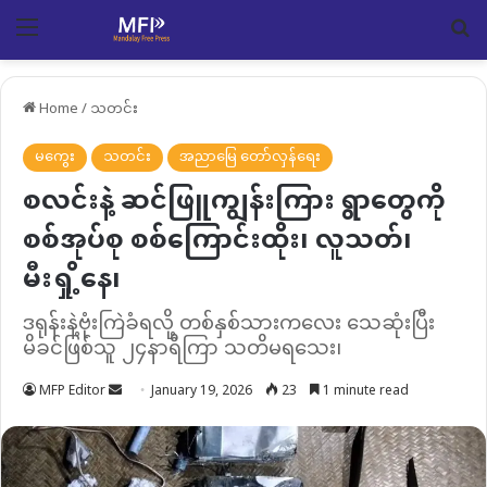
Menu
Se
Home
/
သတင်း
မကွေး
သတင်း
အညာမြေ တော်လှန်ရေး
စလင်းနဲ့ ဆင်ဖြူကျွန်းကြား ရွာတွေကို
စစ်အုပ်စု စစ်ကြောင်းထိုး၊ လူသတ်၊
မီးရှို့နေ၊
ဒရုန်းနဲ့ဗုံးကြဲခံရလို့ တစ်နှစ်သားကလေး သေဆုံးပြီး
မိခင်ဖြစ်သူ ၂၄နာရီကြာ သတိမရသေး၊
Send
MFP Editor
January 19, 2026
23
1 minute read
an
email