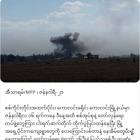
email
အီသာရမ်/MFP ၊ ဇန်နဝါရီ-၂၁
စစ်ကိုင်းတိုင်းအထက်ပိုင်း၊ ကောလင်းခရိုင်၊ ကောလင်းမြို့နယ်မှာ
ဇန်နဝါရီလ ၁၆ ရက်ကနေ ဒီနေ့အထိ စစ်အုပ်စုနဲ့ တော်လှန်ရေး
တပ်ဖွဲ့တွေကြား ငါးရက်ဆက်တိုက် တိုက်ပွဲပြင်းထန်နေပြီး မြို့
အရှေ့ပိုင်းကကျေးရွာတွေကို လေကြောင်းပစ်တာနဲ့ နေအိမ်တွေမီးရှို့
နေတာကြောင့် တော်လှန်ရေး ရဲဘော် ၁၆ဦးနဲ့ပြည်သူနှစ်ဦး ကျဆုံး