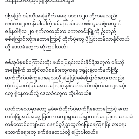
သီးခြားအတည်မပြု နိုင်သေးပါဘူး။
ဒါ့အပြင် ဝန်းသိုအခြေစိုက် ခမရ-၁၁၁၊ ၁၂၀ တို့ကနေလည်း
အင်အား၂၀၀ နီးပါးပါတဲ့ စစ်ကြောင်းဟာ စစ်ကူပေးဖို့အတွက်
ဇန်နဝါရီလ ၂၀ ရက်ကတည်းက ကောလင်းမြို့ကို ဦးတည်
စစ်ကြောင်းထိုးနေတာကြောင့် တိုက်ပွဲတွေ ပိုပြင်းထန်လာနိုင်တယ်
လို့ ဒေသခံတွေက ဆိုကြပါတယ်။
စစ်အုပ်စုစစ်ကြောင်းထိုး နယ်မြေရှင်းလင်းနိုင်ဖို့အတွက် ဝန်းသို
အခြေစိုက် အထိုင်တပ်စခန်းတွေကနေ ဒရုန်းနဲ့လက်နက်ကြီး
ဆက်တိုက်ပစ်ကူပေးနေသလို မြေပြင်စစ်ကြောင်းတွေကလည်း
တိုက်ပွဲဆက်ဖြစ်နေတာကြောင့် နှစ်ဖက်အထိအခိုက်အကျအဆုံး
တွေ ရှိနေတယ်လို့ ဒေသခံတွေက ဆိုပါတယ်။
လတ်တလောမှာတော့ နှစ်ဖက်တိုက်ပွဲဆက်ရှိနေတာကြောင့် ကော
လင်းမြို့နယ်အရှေ့ခြမ်းက ကျေးရွာဆယ်ရွာထက်မနည်းက ဒေသခံ
တစ်ထောင်ကျော်ဟာ နေရပ်စွန့်ခွာထွက်ပြေးနေကြရပြီး စားရေး
သောက်ရေးတွေ ခက်ခဲနေတယ်လို့ ပြောပါတယ်။