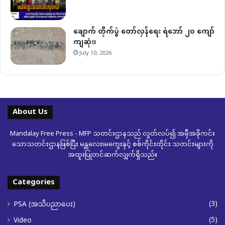
ချောက် တိုက်ပွဲ တော်လှန်ရေး ရဲဘော် ၂၀ ကျော်
ကျဆုံး၊
July 10, 2026
About Us
Mandalay Free Press - MFP သတင်းဌာနသည် လွတ်လပ်၍ အမှီအခိုကင်း
သောသတင်းဌာနဖြစ်ပြီး မန္တလေး၊မကွေးနှင့် စစ်ကိုင်းတိုင်း သတင်းများကို
အထူးပြုတင်ဆက်လျှက်ရှိသည်။
Categories
(3)
PSA (အသိပညာပေး)
(5)
Video