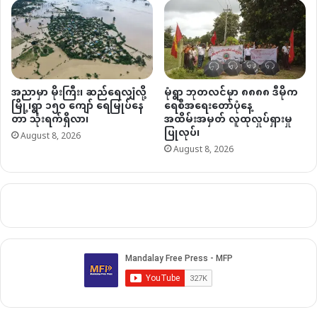
အညာမှာ မိုးကြီး၊ ဆည်ရေလျှံလို့
မုံရွာ ဘုတလင်မှာ ၈၈၈၈ ဒီမိုက
မြို့၊ရွာ ၁၅၀ ကျော် ရေမြုပ်နေ
ရေစီအရေးတော်ပုံနေ့
တာ သုံးရက်ရှိလာ၊
အထိမ်းအမှတ် လူထုလှုပ်ရှားမှု
ပြုလုပ်၊
August 8, 2026
August 8, 2026