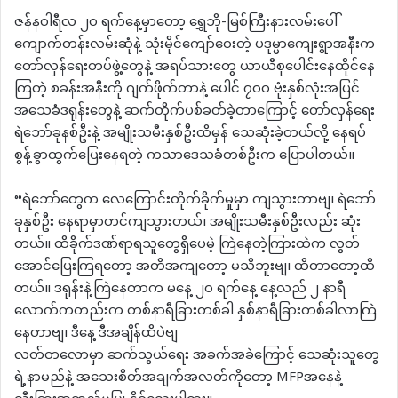
ဇန်နဝါရီလ ၂၀ ရက်နေ့မှာတော့ ရွှေဘို-မြစ်ကြီးနားလမ်းပေါ်
ကျောက်တန်းလမ်းဆုံနဲ့ သုံးမိုင်ကျော်ဝေးတဲ့ ပဒုမ္မာကျေးရွာအနီးက
တော်လှန်ရေးတပ်ဖွဲ့တွေနဲ့ အရပ်သားတွေ ယာယီစုပေါင်းနေထိုင်နေ
ကြတဲ့ စခန်းအနီးကို ဂျက်ဖိုက်တာနဲ့ ပေါင် ၇၀၀ ဗုံးနှစ်လုံးအပြင်
အသေခံဒရုန်းတွေနဲ့ ဆက်တိုက်ပစ်ခတ်ခဲ့တာကြောင့် တော်လှန်ရေး
ရဲဘော်ခုနစ်ဦးနဲ့ အမျိုးသမီးနှစ်ဦးထိမှန် သေဆုံးခဲ့တယ်လို့ နေရပ်
စွန့်ခွာထွက်ပြေးနေရတဲ့ ကသာဒေသခံတစ်ဦးက ပြောပါတယ်။
“ရဲဘော်တွေက လေကြောင်းတိုက်ခိုက်မှုမှာ ကျသွားတာဗျ၊ ရဲဘော်
ခုနှစ်ဦး နေရာမှာတင်ကျသွားတယ်၊ အမျိုးသမီးနှစ်ဦးလည်း ဆုံး
တယ်။ ထိခိုက်ဒဏ်ရာရသူတွေရှိပေမဲ့ ကြဲနေတဲ့ကြားထဲက လွတ်
အောင်ပြေးကြရတော့ အတိအကျတော့ မသိဘူးဗျ၊ ထိတာတော့ထိ
တယ်။ ဒရုန်းနဲ့ကြဲနေတာက မနေ့ ၂၀ ရက်နေ့ နေ့လည် ၂ နာရီ
လောက်ကတည်းက တစ်နာရီခြားတစ်ခါ နှစ်နာရီခြားတစ်ခါလာကြဲ
နေတာဗျ၊ ဒီနေ့ ဒီအချိန်ထိပဲဗျ
လတ်တလောမှာ ဆက်သွယ်ရေး အခက်အခဲကြောင့် သေဆုံးသူတွေ
ရဲ့နာမည်နဲ့ အသေးစိတ်အချက်အလတ်ကိုတော့ MFPအနေနဲ့