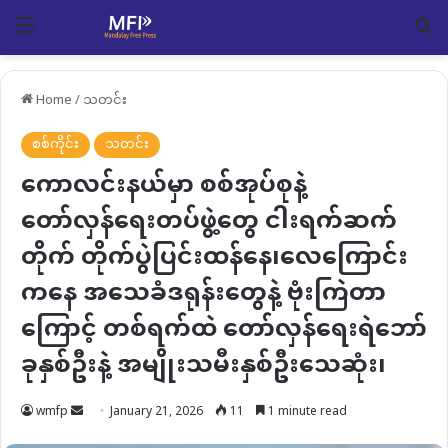
Menu
Se
Home
/
သတင်း
စစ်ကိုင်း
သတင်း
ကောလင်းနယ်မှာ စစ်အုပ်စုနဲ့
တော်လှန်ရေးတပ်ဖွဲ့တွေ ငါးရက်ဆက်
တိုက် တိုက်ပွဲပြင်းထန်နေ၊လေကြောင်း
ကနေ အသေခံဒရုန်းတွေနဲ့ ဗုံးကြဲတာ
ကြောင့် တစ်ရက်ထဲ တော်လှန်ရေးရဲဘော်
ခုနှစ်ဦးနဲ့ အမျိုးသမီးနှစ်ဦးသေဆုံး၊
Send
wmfp
January 21, 2026
11
1 minute read
an