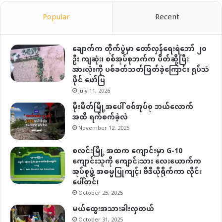
Popular
Recent
ချောက်က တိုက်ပွဲမှာ တော်လှန်ရေးရဲဘော် ၂၀
ဦး ကျဆုံး၊ စစ်အုပ်စုဘက်က ပိတ်ဆို့ပြီး
အားလုံးကို ပစ်ခတ်သတ်ဖြတ်ခဲ့ကြောင်း ရုပ်သံ
ဖိုင် ဖော်ပြ
July 11, 2026
မိုးမိတ်မြို့အပေါ် စစ်အုပ်စု ဘယ်လောက်
အထိ ရက်စက်ခဲ့လဲ
November 12, 2025
စလင်းမြို့ အထက ကျောင်းမှာ G-10
ကျောင်းသူကို ကျောင်းသား လေးယောက်က
အုပ်စုဖွဲ့ အဓမ္မပြုကျင့်၊ ဗီဒီယိုရိုက်ကာ လိုင်း
ပေါ်တင်၊
October 25, 2025
မယ်ထွေးအသားခါးလှတယ်
October 31, 2025