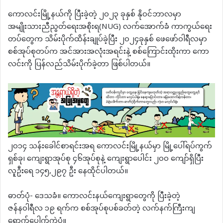
ကောလင်းမြို့နယ်ကို ပြီးခဲ့တဲ့ ၂၀၂၃ ခုနှစ် နိုဝင်ဘာလမှာ
အမျိုးသားညီညွတ်ရေးအစိုးရ(NUG) လက်အောက်ခံ ကာကွယ်ရေး
တပ်တွေက သိမ်းပိုက်ထိန်းချုပ်ခဲ့ပြီး ၂၀၂၄ခုနှစ် ဖေဖော်ဝါရီလမှာ
စစ်အုပ်စုတပ်က အင်အားအလုံးအရင်းနဲ့ စစ်ကြောင်းထိုးကာ ကော
လင်းကို ပြန်လည်သိမ်းပိုက်ခဲ့တာ ဖြစ်ပါတယ်။
၂၀၁၄ သန်းခေါင်စာရင်းအရ ကောလင်းမြို့နယ်မှာ မြို့ပေါ်ရပ်ကွက်
ရှစ်ခု၊ ကျေးရွာအုပ်စု ၄၆အုပ်စုနဲ့ ကျေးရွာပေါင်း ၂၀၀ ကျော်ရှိပြီး
လူဦးရေ ၁၄၅,၂၉၇ ဦး နေထိုင်ပါတယ်။
ဓာတ်ပုံ- ဒေသခံ။ ကောလင်းနယ်ကျေးရွာတွေကို ပြီးခဲ့တဲ့
ဇန်နဝါရီလ ၁၉ ရက်က စစ်အုပ်စုပစ်ခတ်တဲ့ လက်နက်ကြီးကျ
ရောက်ပေါက်ကွဲပုံ။