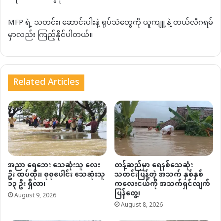
MFP ရဲ့ သတင်း၊ ဆောင်းပါးနဲ့ ရုပ်သံတွေကို ယူကျူ့နဲ့ တယ်လီဂရမ်
မှာလည်း ကြည့်နိုင်ပါတယ်။
Related Articles
အညာ ရေဘေး သေဆုံးသူ လေး
တန့်ဆည်မှာ ရေနစ်သေဆုံး
ဦး ထပ်ထိုး၊ စုစုပေါင်း သေဆုံးသူ
သတင်းပြန့်တဲ့ အသက် နှစ်နှစ်
၁၃ ဦး ရှိလာ၊
ကလေးငယ်ကို အသက်ရှင်လျက်
ပြန်တွေ့၊
August 9, 2026
August 8, 2026