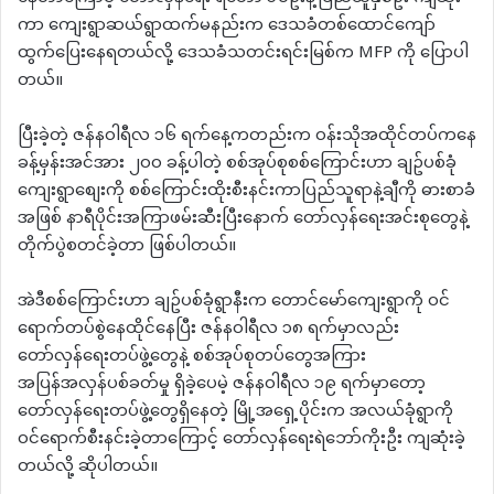
ကာ ကျေးရွာဆယ်ရွာထက်မနည်းက ဒေသခံတစ်ထောင်ကျော်
ထွက်ပြေးနေရတယ်လို့ ဒေသခံသတင်းရင်းမြစ်က MFP ကို ပြောပါ
တယ်။
ပြီးခဲ့တဲ့ ဇန်နဝါရီလ ၁၆ ရက်နေ့ကတည်းက ဝန်းသိုအထိုင်တပ်ကနေ
ခန့်မှန်းအင်အား ၂၀၀ ခန့်ပါတဲ့ စစ်အုပ်စုစစ်ကြောင်းဟာ ချဥ်ပစ်ခုံ
ကျေးရွာစျေးကို စစ်ကြောင်းထိုးစီးနင်းကာပြည်သူရာနဲ့ချီကို ဓားစာခံ
အဖြစ် နာရီပိုင်းအကြာဖမ်းဆီးပြီးနောက် တော်လှန်ရေးအင်းစုတွေနဲ့
တိုက်ပွဲစတင်ခဲ့တာ ဖြစ်ပါတယ်။
အဲဒီစစ်ကြောင်းဟာ ချဥ်ပစ်ခုံရွာနီးက တောင်မော်ကျေးရွာကို ဝင်
ရောက်တပ်စွဲနေထိုင်နေပြီး ဇန်နဝါရီလ ၁၈ ရက်မှာလည်း
တော်လှန်ရေးတပ်ဖွဲ့တွေနဲ့ စစ်အုပ်စုတပ်တွေအကြား
အပြန်အလှန်ပစ်ခတ်မှု ရှိခဲ့ပေမဲ့ ဇန်နဝါရီလ ၁၉ ရက်မှာတော့
တော်လှန်ရေးတပ်ဖွဲ့တွေရှိနေတဲ့ မြို့အရှေ့ပိုင်းက အလယ်ခုံရွာကို
ဝင်ရောက်စီးနင်းခဲ့တာကြောင့် တော်လှန်ရေးရဲဘော်ကိုးဦး ကျဆုံးခဲ့
တယ်လို့ ဆိုပါတယ်။