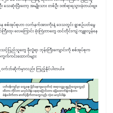
်ဦး သေဆုံးပြီးတော့ အမျိုးသား တစ်ဦး ဒဏ်ရာရသွားခဲ့တယ်ဗျ။
ထဲနေ စစ်အုပ်စုဟာ လက်နက်အားကိုးနဲ့ ဒေသတွင်း ရွာစဉ်ပတ်မွှေ
်ကြီးထု၊ လေကြောင်း ဗုံးကြဲတာတွေ ထင်တိုင်းကျဲ ကျူးလွန်နေ
သင့်ပြည်သူတွေ ခိုလှုံရာ ဘုန်းကြီးကျောင်းကို စစ်အုပ်စုက
 ရပ်ကွက်ကင်းထောက်များ
နဲ့ ဝက်ဘ်ဆိုက်မှာလည်း ကြည့်နိုင်ပါတယ်။