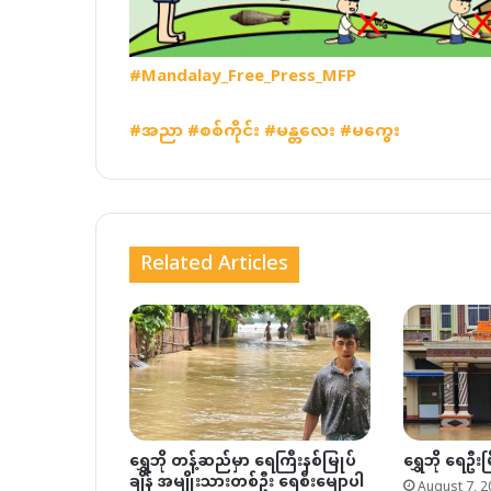
#Mandalay_Free_Press_MFP
#
အညာ
#
စစ်ကိုင်း
#
မန္တလေး
#
မကွေး
Related Articles
ရွှေဘို တန့်ဆည်မှာ ရေကြီးနစ်မြုပ်
ရွှေဘို ရေဦးမ
ချိန် အမျိုးသားတစ်ဦး ရေစီးမျောပါ
August 7, 2