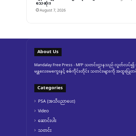
သေဆုံး၊
August 7, 2026
About Us
Mandalay Free Press - MFP သတင်းဌာနသည် လွတ်လပ်၍ အ
မန္တလေး၊မကွေးနှင့် စစ်ကိုင်းတိုင်း သတင်းများကို အထူးပြ
Categories
PSA (အသိပညာပေး)
Video
ဆောင်းပါး
သတင်း