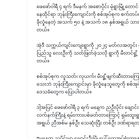
ဖေဖော်ဝါရီ ၄ ရက် ဒီမနက် အစောပိုင်း မုံရွာမြို့တော
နေထိုင်ရာ ဘုန်းကြီးကျောင်းကို စစ်အုပ်စုက စက်တပ်လ
ခိုလှုံနေတဲ့ အသက် ၅၀ နဲ့ အသက် ၁၈ နှစ်အရွယ် သား
တယ်။
အဲ့ဒီ သက္ကယ်ကျင်းကျေးရွာကို ၂၀၂၄ မတ်လအတွင်း စ
ပြည်သူ လေးဦးကို သတ်ဖြတ်ခဲ့သလို ရွာကို မီးတင်ရှို့
တယ်။
စစ်အုပ်စုက လူသတ်၊ လုယက်၊ မီးရှို့ဖျက်ဆီးတာကြောင
သေးဘဲ ဘုန်းကြီးကျောင်းမှာ ခိုလှုံနေသူတွေကို စစ်အု
ဒေသခံတွေက ပြောပါတယ်။
ဒါ့အပြင် ဖေဖော်ဝါရီ ၃ ရက် မနေ့က ညဦးပိုင်း ချောင်း
လက်နက်ကြီးနဲ့ ရမ်းကားပစ်ခတ်တာကြောင့် ရှမ်းထူ
အရွယ် ညီအစ်မ နှစ်ဦး သေဆုံးပြီး တစ်ဦး ဒဏ်ရာရတ
“မနေ့က ညပိုင်းမှာ ချောင်းဦးမြို့ပေါ် ထွေအုပ်ရ