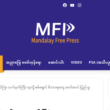
Facebook
YouTube
Instagram
အညာမြေ တော်လှန်ရေး
ဆောင်းပါး
VIDEO
PSA (အသိပည
ုံးပတ်ကြဲ၊ လက်နက်ကြီး ထုလို့ စစ်ရှောင် မိသားစုတွေ အပါအဝင် ပြည်သူ