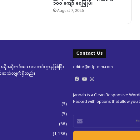
၁၀၀ ကျော် ရေမြုပ်၊
August 7, 2026
Contact Us
မှီအခိုကင်းသောသတင်းဌာနဖြစ်ပြီး
editor@mfp-mm.com
ုတင်ဆက်လျှက်ရှိသည်။
Facebook
YouTube
Instagram
Jannah is a Clean Responsive Wor
Packed with options that allow you
(3)
(5)
Enter
(56)
your
Email
(1,136)
address