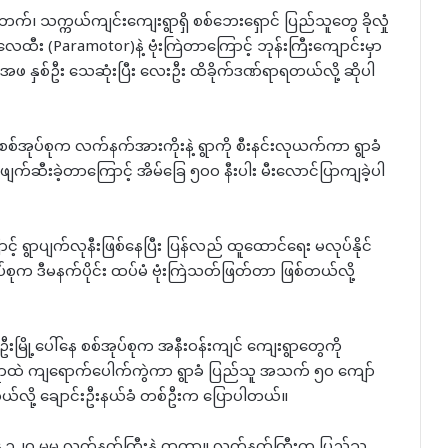
င်ဘက်၊ သက္ကယ်ကျင်းကျေးရွာရှိ စစ်ဘေးရှောင် ပြည်သူတွေ ခိုလှုံ
ေထီး (Paramotor)နဲ့ ဗုံးကြဲတာကြောင့် ဘုန်းကြီးကျောင်းမှာ
အဖ နှစ်ဦး သေဆုံးပြီး လေးဦး ထိခိုက်ဒဏ်ရာရတယ်လို့ ဆိုပါ
စ်အုပ်စုက လက်နက်အားကိုးနဲ့ ရွာကို စီးနင်းလုယက်ကာ ရွာခံ
 ဖျက်ဆီးခဲ့တာကြောင့် အိမ်ခြေ ၅၀၀ နီးပါး မီးလောင်ပြာကျခဲ့ပါ
့် ရွာပျက်လုနီးဖြစ်နေပြီး ပြန်လည် ထူထောင်ရေး မလုပ်နိုင်
ပ်စုက ဒီမနက်ပိုင်း ထပ်မံ ဗုံးကြဲသတ်ဖြတ်တာ ဖြစ်တယ်လို့
ဦးမြို့ပေါ်နေ စစ်အုပ်စုက အနီးဝန်းကျင် ကျေးရွာတွေကို
းရွာထဲ ကျရောက်ပေါက်ကွဲကာ ရွာခံ ပြည်သူ အသက် ၅၀ ကျော်
ယ်လို့ ချောင်းဦးနယ်ခံ တစ်ဦးက ပြောပါတယ်။
ုံးကနေ ၁၂၀ မမ လက်နက်ကြီးနဲ့ ထုတာ။ လက်နက်ကြီးက ပြည်သူ