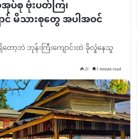
်အုပ်စု ဗုံးပတ်ကြဲ၊
ောင် မိသားစုတွေ အပါအဝင်
မရှိတော့ဘဲ ဘုန်းကြီးကျောင်းထဲ ခိုလှုံနေသူ
21
1 minute read