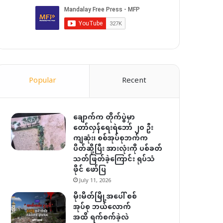
Popular
Recent
ချောက်က တိုက်ပွဲမှာ
တော်လှန်ရေးရဲဘော် ၂၀ ဦး
ကျဆုံး၊ စစ်အုပ်စုဘက်က
ပိတ်ဆို့ပြီး အားလုံးကို ပစ်ခတ်
သတ်ဖြတ်ခဲ့ကြောင်း ရုပ်သံ
ဖိုင် ဖော်ပြ
July 11, 2026
မိုးမိတ်မြို့အပေါ် စစ်
အုပ်စု ဘယ်လောက်
အထိ ရက်စက်ခဲ့လဲ