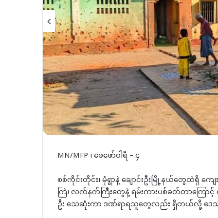
MN/MFP ၊ ဖေဖော်ဝါရီ – ၄
စစ်ကိုင်းတိုင်း၊ မုံရွာနဲ့ ချောင်းဦးမြို့နယ်တွေထဲ
ကြဲ၊ လက်နက်ကြီးတွေနဲ့ ရမ်းကားပစ်ခတ်တာကြောင့
ဦး သေဆုံးကာ ဒဏ်ရာရသူတွေလည်း ရှိတယ်လို့ ဒေသ