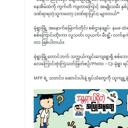
နေအိမ်ထဲကို ကွက်တိ ကျတာကြောင့် အမျိုးသမီး နှစ
ဒဏ်ရာရတဲ့သူကတော့ (ဒဏ်ရာပြင်း) များတယ်”
မုံရွာမြို့ အနောက်မြောက်တိုင်း စစ်ဌာနချုပ်- နမခ 
စစ်ကြောင်းထိုးကာ လူသတ်၊ လုယက်၊ မီးရှို့၊ လက်နက
တာ ဖြစ်ပါတယ်။
မုံရွာမြို့တောင်ဘက် သက္ကယ်ကျင်းကျေးရွာရှိ စစ်ဘေး
လေကြောင်းဗုံးကြဲသတ်ဖြတ်စဉ်/Photo – CJ၊ မုံရွာ
MFP ရဲ့ သတင်း၊ ဆောင်းပါးနဲ့ ရုပ်သံတွေကို ယူကျူ့