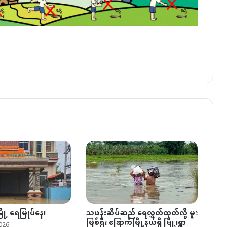
ြို့ ရေမြုပ်နေ၊
သဖန်းဆိပ်ဆည် ရေလွှတ်ထုတ်လို့ မူး
မြစ်ရိုး ခြောက်မြို့နယ်ရှိ မြို့၊ရွာ
026