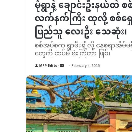
မုံရွာနဲ့ ချောင်းဦးနယ်ထဲ စစ
လက်နက်ကြီး ထုလို့ စစ်ရှ
ပြည်သူ လေးဦး သေဆုံး၊
စစ်အုပ်စုက ရွာမီးရှို့လို့ နေစရာအိမ်
တွေကို ထပ်မံ ဗုံးကြဲတာ ဖြစ်၊
Send
MFP Editor
February 4, 2026
an
email