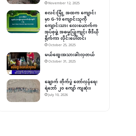
November 12, 2025
စလင်းမြို့ အထက ကျောင်း
မှာ G-10 ကျောင်းသူကို
ကျောင်းသား လေးယောက်က
အုပ်စုဖွဲ့ အဓမ္မပြုကျင့်၊ ဗီဒီယို
ရိုက်ကာ လိုင်းပေါ်တင်၊
October 25, 2025
မယ်ထွေးအသားခါးလှတယ်
October 31, 2025
ချောက် တိုက်ပွဲ တော်လှန်ရေး
ရဲဘော် ၂၀ ကျော် ကျဆုံး၊
July 10, 2026