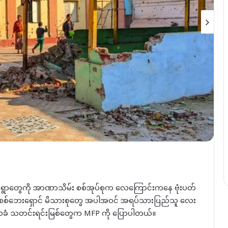
ရှိ ကျေးရွာတွေကို အာဏာသိမ်း စစ်အုပ်စုက လေကြောင်းကနေ ဗုံးပတ်
် စစ်ဘေးရှောင် မိသားစုတွေ အပါအဝင် အရပ်သားပြည်သူ လေး
ခံ သတင်းရင်းမြစ်တွေက MFP ကို ပြောပါတယ်။