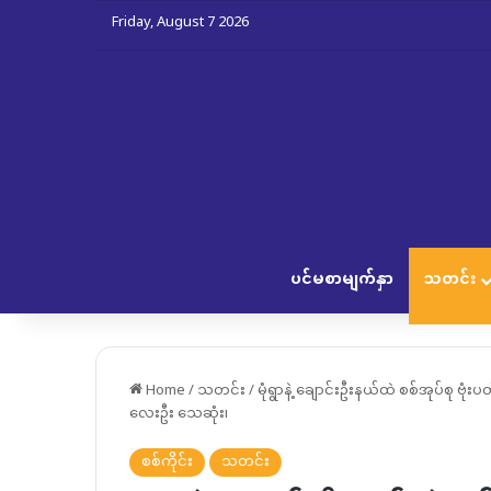
Friday, August 7 2026
ပင်မစာမျက်နှာ
သတင်း
Home
/
သတင်း
/
မုံရွာနဲ့ ချောင်းဦးနယ်ထဲ စစ်အုပ်စု ဗ
လေးဦး သေဆုံး၊
စစ်ကိုင်း
သတင်း