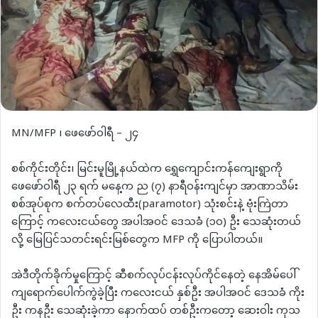
MN/MFP ၊ ဖေဖော်ဝါရီ – ၂၄
စစ်ကိုင်းတိုင်း၊ မြင်းမူမြို့နယ်ထဲက ရွှေကျောင်းကန်ကျေးရွာကို
ဖေဖော်ဝါရီ ၂၃ ရက် မနေ့က ည (၇) နာရီဝန်းကျင်မှာ အာဏာသိမ်း
စစ်အုပ်စုက စက်တပ်လေထီး(paramotor) သုံးစင်းနဲ့ ဗုံးကြဲတာ
ကြောင့် ကလေးငယ်တွေ အပါအဝင် ဒေသခံ (၁၀) ဦး သေဆုံးတယ်
လို့ မြေပြင်သတင်းရင်းမြစ်တွေက MFP ကို ပြောပါတယ်။
အဲဒီတိုက်ခိုက်မှုကြောင့် ဆီစက်လုပ်ငန်းလုပ်ကိုင်နေတဲ့ နေအိမ်ပေါ်
ကျရောက်ပေါက်ကွဲခဲ့ပြီး ကလေးငယ် နှစ်ဦး အပါအဝင် ဒေသခံ ကိုး
ဦး ကနဦး သေဆုံးခဲ့ကာ နောက်ထပ် တစ်ဦးကတော့ ဆေးဝါး ကုသ