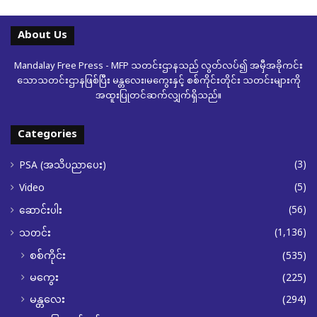
About Us
Mandalay Free Press - MFP သတင်းဌာနသည် လွတ်လပ်၍ အမှီအခိုကင်း
သောသတင်းဌာနဖြစ်ပြီး မန္တလေး၊မကွေးနှင့် စစ်ကိုင်းတိုင်း သတင်းများကို
အထူးပြုတင်ဆက်လျှက်ရှိသည်။
Categories
(3)
PSA (အသိပညာပေး)
(5)
Video
(56)
ဆောင်းပါး
(1,136)
သတင်း
စစ်ကိုင်း
(535)
မကွေး
(225)
မန္တလေး
(294)