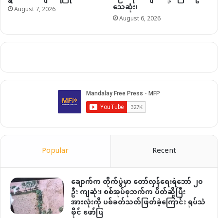
သေဆုံး၊
August 7, 2026
August 6, 2026
Popular
Recent
ချောက်က တိုက်ပွဲမှာ တော်လှန်ရေးရဲဘော် ၂၀
ဦး ကျဆုံး၊ စစ်အုပ်စုဘက်က ပိတ်ဆို့ပြီး
အားလုံးကို ပစ်ခတ်သတ်ဖြတ်ခဲ့ကြောင်း ရုပ်သံ
ဖိုင် ဖော်ပြ