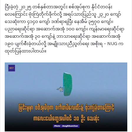
ပြီးခဲ့တဲ့ ၂၀၂၅ တစ်နှစ်တာအတွင်း စစ်အုပ်စုက နိုင်ငံတဝန်း
လေကြောင်း ဗုံးကြဲတိုက်ခိုက်လို့ အရပ်သားပြည်သူ ၂၃၂၀ ကျော်
သေဆုံးကာ ၄၁၄၀ ကျော် ဒဏ်ရာရပြီး နေအိမ် ၃၅၇၀ ကျော်၊
ပညာရေးဆိုင်ရာ အဆောက်အအုံ ၁၀၀ ကျော်၊ ကျန်းမာရေးဆိုင်ရာ
အဆောက်အအုံ ၃၀ ကျော်နဲ့ ဘာသာရေးဆိုင်ရာ အဆောက်အအုံ
၁၉၀ ပျက်စီးခဲ့တယ်လို့ အမျိုးသားညီညွတ်ရေး အစိုးရ – NUG က
ထုတ်ပြန်ထားပါတယ်။