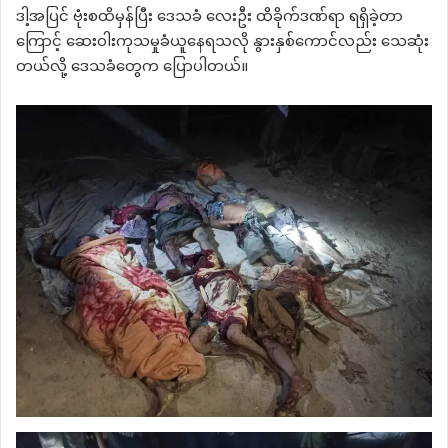
ဒါ့အပြင် ဗုံးစထိမှန်ပြီး ဒေသခံ လေးဦး ထိခိုက်ဒဏ်ရာ ရရှိခဲ့တာ
ကြောင့် ဆေးဝါးကုသမှုခံယူနေရသလို နွားနှစ်ကောင်လည်း သေဆုံး
တယ်လို့ ဒေသခံတွေက ပြောပါတယ်။