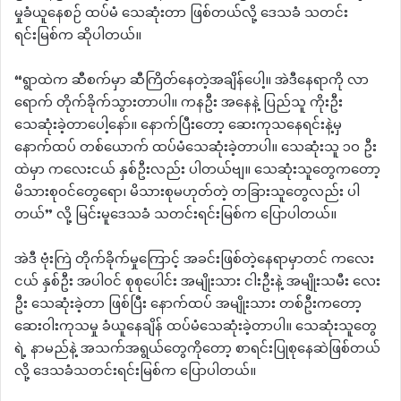
မှုခံယူနေစဉ် ထပ်မံ သေဆုံးတာ ဖြစ်တယ်လို့ ဒေသခံ သတင်း
ရင်းမြစ်က ဆိုပါတယ်။
“ရွာထဲက ဆီစက်မှာ ဆီကြိတ်နေတဲ့အချိန်ပေါ့။ အဲဒီနေရာကို လာ
ရောက် တိုက်ခိုက်သွားတာပါ။ ကနဦး အနေနဲ့ ပြည်သူ ကိုးဦး
သေဆုံးခဲ့တာပေါ့နော်။ နောက်ပြီးတော့ ဆေးကုသနေရင်းနဲ့မှ
နောက်ထပ် တစ်ယောက် ထပ်မံသေဆုံးခဲ့တာပါ။ သေဆုံးသူ ၁၀ ဦး
ထဲမှာ ကလေးငယ် နှစ်ဦးလည်း ပါတယ်ဗျ။ သေဆုံးသူတွေကတော့
မိသားစုဝင်တွေရော၊ မိသားစုမဟုတ်တဲ့ တခြားသူတွေလည်း ပါ
တယ်” လို့ မြင်းမူဒေသခံ သတင်းရင်းမြစ်က ပြောပါတယ်။
အဲဒီ ဗုံးကြဲ တိုက်ခိုက်မှုကြောင့် အခင်းဖြစ်တဲ့နေရာမှာတင် ကလေး
ငယ် နှစ်ဦး အပါဝင် စုစုပေါင်း အမျိုးသား ငါးဦးနဲ့ အမျိုးသမီး လေး
ဦး သေဆုံးခဲ့တာ ဖြစ်ပြီး နောက်ထပ် အမျိုးသား တစ်ဦးကတော့
ဆေးဝါးကုသမှု ခံယူနေချိန် ထပ်မံသေဆုံးခဲ့တာပါ။ သေဆုံးသူတွေ
ရဲ့ နာမည်နဲ့ အသက်အရွယ်တွေကိုတော့ စာရင်းပြုစုနေဆဲဖြစ်တယ်
လို့ ဒေသခံသတင်းရင်းမြစ်က ပြောပါတယ်။