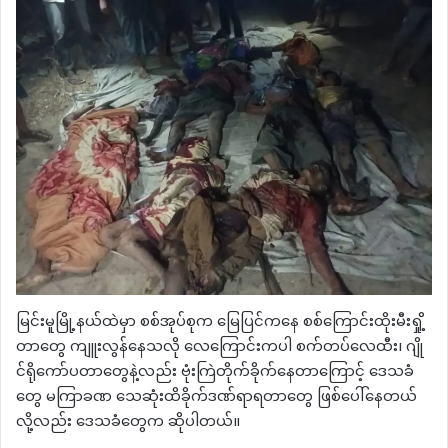
မြင်းမူမြို့နယ်ထဲမှာ စစ်အုပ်စုက မြေပြင်ကနေ စစ်ကြောင်းထိုးမီးရှို့
တာတွေ ကျူးလွန်နေသလို လေကြောင်းကပါ စက်တပ်လေထီး၊ ဂျို
င်ရိုကော်ပတာတွေနဲ့လည်း ဗုံးကြဲတိုက်ခိုက်နေတာကြောင့် ဒေသခံ
တွေ မကြာခဏ သေဆုံးထိခိုက်ဒဏ်ရာရတာတွေ ဖြစ်ပေါ်နေတယ်
လို့လည်း ဒေသခံတွေက ဆိုပါတယ်။