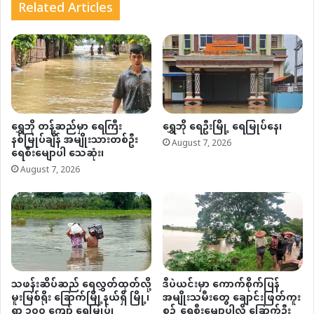
Related Articles
ရွှေဘို တန့်ဆည်မှာ ရေကြီး
ရွှေဘို ရေဦးမြို့ ရေမြုပ်နေ၊
နစ်မြုပ်ချိန် အမျိုးသားတစ်ဦး
August 7, 2026
ရေစီးမျောပါ သေဆုံး၊
August 7, 2026
သဖန်းဆိပ်ဆည် ရေလွှတ်ထုတ်လို့
ဒီပဲယင်းမှာ ကောက်စိုက်ပြန်
မူးမြစ်ရိုး ခြောက်မြို့နယ်ရှိ မြို့၊
အမျိုးသမီးတွေ ချောင်းဖြတ်ကူး
ရွာ ၁၀၀ ကျော် ရေမြုပ်၊
စဉ် ရေစီးမျောပါလို့ ခြောက်ဦး