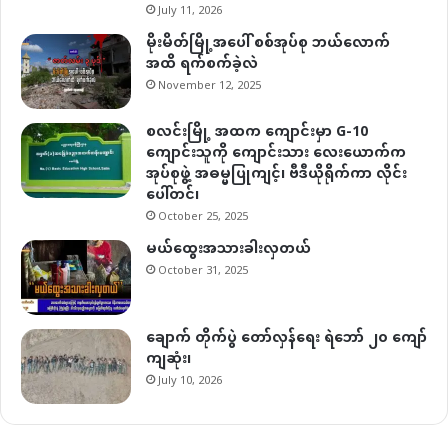
July 11, 2026
မိုးမိတ်မြို့အပေါ် စစ်အုပ်စု ဘယ်လောက်
အထိ ရက်စက်ခဲ့လဲ
November 12, 2025
စလင်းမြို့ အထက ကျောင်းမှာ G-10
ကျောင်းသူကို ကျောင်းသား လေးယောက်က
အုပ်စုဖွဲ့ အဓမ္မပြုကျင့်၊ ဗီဒီယိုရိုက်ကာ လိုင်း
ပေါ်တင်၊
October 25, 2025
မယ်ထွေးအသားခါးလှတယ်
October 31, 2025
ချောက် တိုက်ပွဲ တော်လှန်ရေး ရဲဘော် ၂၀ ကျော်
ကျဆုံး၊
July 10, 2026