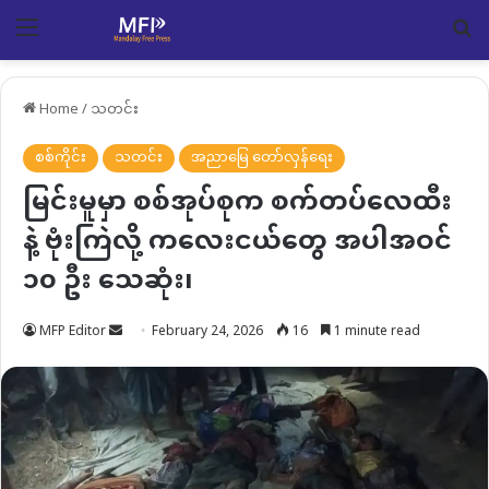
Menu
Se
Home
/
သတင်း
စစ်ကိုင်း
သတင်း
အညာမြေ တော်လှန်ရေး
မြင်းမူမှာ စစ်အုပ်စုက စက်တပ်လေထီး
နဲ့ ဗုံးကြဲလို့ ကလေးငယ်တွေ အပါအဝင်
၁၀ ဦး သေဆုံး၊
Send
MFP Editor
February 24, 2026
16
1 minute read
an
email