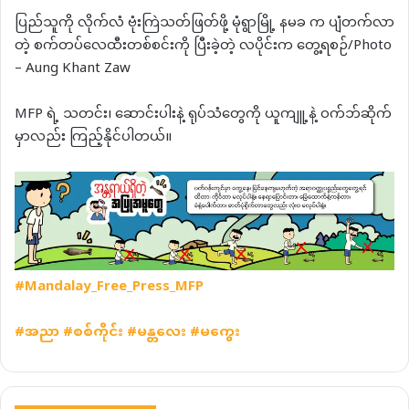
ပြည်သူကို လိုက်လံ ဗုံးကြဲသတ်ဖြတ်ဖို့ မုံရွာမြို့ နမခ က ပျံတက်လာ
တဲ့ စက်တပ်လေထီးတစ်စင်းကို ပြီးခဲ့တဲ့ လပိုင်းက တွေ့ရစဉ်/Photo
– Aung Khant Zaw
MFP ရဲ့ သတင်း၊ ဆောင်းပါးနဲ့ ရုပ်သံတွေကို ယူကျူ့နဲ့ ဝက်ဘ်ဆိုက်
မှာလည်း ကြည့်နိုင်ပါတယ်။
#Mandalay_Free_Press_MFP
#
အညာ
#
စစ်ကိုင်း
#
မန္တလေး
#
မကွေး