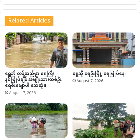
Related Articles
ရွှေဘို တန့်ဆည်မှာ ရေကြီး
ရွှေဘို ရေဦးမြို့ ရေမြုပ်နေ၊
နစ်မြုပ်ချိန် အမျိုးသားတစ်ဦး
August 7, 2026
ရေစီးမျောပါ သေဆုံး၊
August 7, 2026