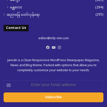
မကွေး
(225)
မန္တလေး
(294)
(295)
အညာမြေ တော်လှန်ရေး
Contact Us
editor@mfp-mm.com
Facebook
YouTube
Instagram
Jannah is a Clean Responsive WordPress Newspaper, Magazine,
News and Blog theme. Packed with options that allow you to
completely customize your website to your needs.
Enter
your
Email
address