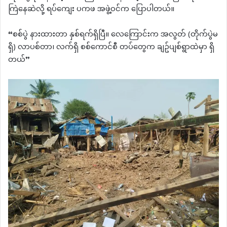
ကြဲနေဆဲလို့ ရပ်ကျေး ပကဖ အဖွဲ့ဝင်က ပြောပါတယ်။
“စစ်ပွဲ နားထားတာ နှစ်ရက်ရှိပြီ။ လေကြောင်းက အလွတ် (တိုက်ပွဲမ
ရှိ) လာပစ်တာ၊ လက်ရှိ စစ်ကောင်စီ တပ်တွေက ချဥ်ပျစ်ရွာထဲမှာ ရှိ
တယ်”