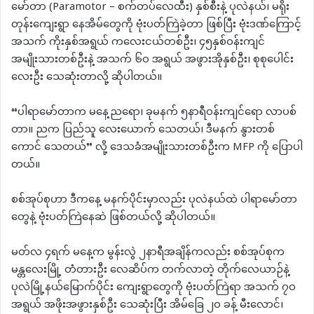
မော်တာ (Paramotor – စက်တပ်လေထီး) နှစ်စီးနဲ့ ပုလဲနယ်၊ မရိုး
တုန်းကျေးရွာ နေအိမ်တွေကို ဗုံးပတ်ကြဲခဲ့တာ ဖြစ်ပြီး ဗုံးဒဏ်ကြောင့်
အသက် ကိုးနှစ်အရွယ် ကလေးငယ်တစ်ဦး၊ ၄၅နှစ်ဝန်းကျင်
အမျိုးသားတစ်ဦးနဲ့ အသက် ၆၀ အရွယ် အဖွားအိုနှစ်ဦး၊ စုစုပေါင်း
လေးဦး သေဆုံးတာလို့ ဆိုပါတယ်။
“ပါရာမော်တာက မနေ့ညရော၊ ခုမနက် ၅နာရီဝန်းကျင်ရော လာပစ်
တာ။ ညက ပြည်သူ လေးယောက် သေတယ်၊ ဒီမနက် နွားတစ်
ကောင် သေတယ်” လို့ ဒေသခံအမျိုးသားတစ်ဦးက MFP ကို ပြောပါ
တယ်။
စစ်အုပ်စုဟာ ဒီကနေ့ မနက်ပိုင်းမှာလည်း ပုလဲနယ်ထဲ ပါရာမော်တာ
တွေနဲ့ ဗုံးပတ်ကြဲနေဆဲ ဖြစ်တယ်လို့ ဆိုပါတယ်။
မတ်လ ၄ရက် မနေ့က မွန်းလွဲ ၂နာရီအချိန်ကလည်း စစ်အုပ်စုက
မန္တလေးမြို့ တံတားဦး လေဆိပ်က တက်လာတဲ့ တိုက်လေယာဉ်နဲ့
ပုလဲမြို့နယ်မြောက်ပိုင်း ကျေးရွာတွေကို ဗုံးပတ်ကြဲရာ အသက် ၇၀
အရွယ် အဖိုးအဖွားနှစ်ဦး သေဆုံးပြီး အိမ်ခြေ ၂၀ ခန့် မီးလောင်၊