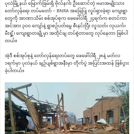
ပုလဲမြို့နယ် မြောက်ခြမ်းရှိ ဗိုလ်နဂါး ဦးဆောင်တဲ့ ဗမာအမျိုးသား
တော်လှန်ရေး တပ်မတော် – BNRA အခြေပြု လှုပ်ရှားခဲ့ရာ ကျေးရွာ
တွေကို အာဏာသိမ်း စစ်အုပ်စုက ဖေဖေါ်ဝါရီ ၂၄ရက်က စတင်ကာ
အင်အား ၃၀၀ ကျော်နဲ့ ရွာစဉ်ပတ်မွှေ စီးနင်းပြီး လူသတ်၊ လုယက်၊
မီးရှို့၊ ကျေးရွာတချို့မှာ အထိုင်ချ တပ်စွဲတာတွေ လုပ်နေတာ ဖြစ်ပါ
တယ်။
အဲ့ဒီ စစ်အုပ်စုနဲ့ တော်လှန်ရေးတပ်တွေ ဖေဖေါ်ဝါရီ ၂၈နဲ့ မတ်လ
၁ရက်မှာ ပုလဲနယ် ချဉ်ပျစ်ရွာအနီးမှာ တိုက်ပွဲ အပြင်းအထန် ဖြစ်ပွား
ခဲ့ပါတယ်။