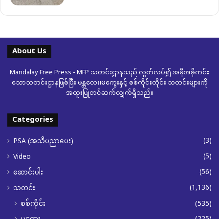
About Us
Mandalay Free Press - MFP သတင်းဌာနသည် လွတ်လပ်၍ အမှီအခိုကင်း
သောသတင်းဌာနဖြစ်ပြီး မန္တလေး၊မကွေးနှင့် စစ်ကိုင်းတိုင်း သတင်းများကို
အထူးပြုတင်ဆက်လျှက်ရှိသည်။
Categories
(3)
PSA (အသိပညာပေး)
(5)
Video
(56)
ဆောင်းပါး
(1,136)
သတင်း
စစ်ကိုင်း
(535)