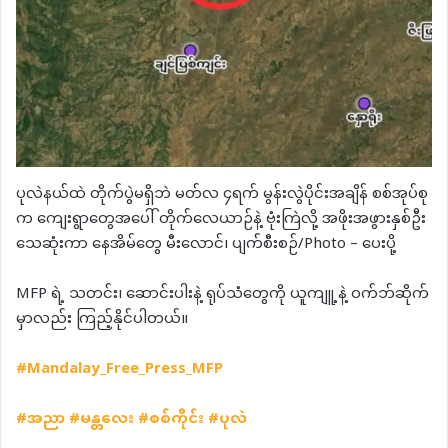
ပုလဲနယ်ထဲ တိုက်ပွဲမရှိဘဲ မတ်လ ၄ရက် မွန်းလွဲပိုင်းအချိန် စစ်အုပ်စု
က ကျေးရွာတွေအပေါ် တိုက်လေယာဉ်နဲ့ ဗုံးကြဲလို့ အဖိုးအဖွားနှစ်ဦး
သေဆုံးကာ နေအိမ်တွေ မီးလောင်၊ ပျက်စီးစဉ်/Photo – ပေးပို့
MFP ရဲ့ သတင်း၊ ဆောင်းပါးနဲ့ ရုပ်သံတွေကို ယူကျူ့နဲ့ ဝက်ဘ်ဆိုက်
မှာလည်း ကြည့်နိုင်ပါတယ်။
#Mandalay_Free_Press_MFP
#
အညာ
#
မန္တလေး
#
စစ်ကိုင်း
#
ပုလဲ