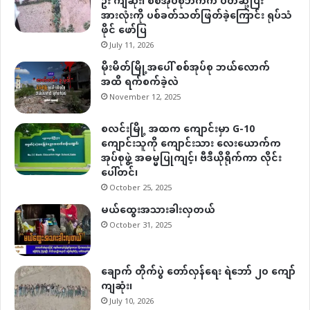
ဦး ကျဆုံး၊ စစ်အုပ်စုဘက်က ပိတ်ဆို့ပြီး
အားလုံးကို ပစ်ခတ်သတ်ဖြတ်ခဲ့ကြောင်း ရုပ်သံ
ဖိုင် ဖော်ပြ
July 11, 2026
မိုးမိတ်မြို့အပေါ် စစ်အုပ်စု ဘယ်လောက်
အထိ ရက်စက်ခဲ့လဲ
November 12, 2025
စလင်းမြို့ အထက ကျောင်းမှာ G-10
ကျောင်းသူကို ကျောင်းသား လေးယောက်က
အုပ်စုဖွဲ့ အဓမ္မပြုကျင့်၊ ဗီဒီယိုရိုက်ကာ လိုင်း
ပေါ်တင်၊
October 25, 2025
မယ်ထွေးအသားခါးလှတယ်
October 31, 2025
ချောက် တိုက်ပွဲ တော်လှန်ရေး ရဲဘော် ၂၀ ကျော်
ကျဆုံး၊
July 10, 2026