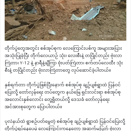
တိုက်ပွဲတွေအတွင်း စစ်အုပ်စုက လေကြောင်းပစ်ကူ အများအပြား
အသုံးပြုခဲ့ပြီး တိုက်လေယာဉ် သုံး၊ လေးစီးနဲ့ တပြိုင်တည်း ဗုံးလာ
ကြဲတာ၊ Y-12 နဲ့ နာရီနဲ့ချီကြာ ဗုံးပတ်ကြဲတာ၊ စက်တပ်လေထီး သုံး
စီးနဲ့ တပြိုင်တည်း ဗုံးလာကြဲတာတွေ လုပ်ဆောင်ခဲ့ပါတယ်။
နှစ်ရက်တာ တိုက်ပွဲဖြစ်ပြီးနောက် စစ်အုပ်စု ချဥ်ပျစ်ရွာထဲ ပြန်ဝင်
ပြေးလို့ တော်လှန်ရေး တပ်တွေက နယ်မြေ ရှင်းလင်းရာ စစ်အုပ်စု
အလောင်းနှစ်လောင်း တွေ့ရှိတယ်လို့ ဒေသခံ တော်လှန်ရေး
အင်အားစုတွေက ပြောပါတယ်။
ပုလဲနယ်ထဲ ရွာစဉ်ပတ်မွှေတဲ့ စစ်အုပ်စု ချဉ်ပျစ်ရွာထဲ ပြန်ဝင်ပြေးလို့
တိုက်ပွဲရပ်နေပေမဲ့ လေကြောင်းကနေတော့ အဆက်မပြတ် ဗုံးလာ