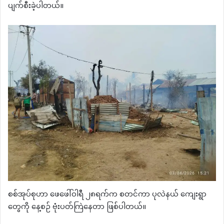
ပျက်စီးခဲ့ပါတယ်။
စစ်အုပ်စုဟာ ဖေဖေါ်ဝါရီ ၂၈ရက်က စတင်ကာ ပုလဲနယ် ကျေးရွာ
တွေကို နေ့စဉ် ဗုံးပတ်ကြဲနေတာ ဖြစ်ပါတယ်။