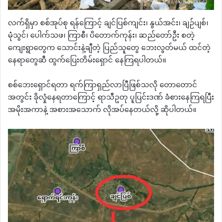
လက်ရှိမှာ စစ်အုပ်စု ရန်ကြောင့် ချင်ပြစ်ကျင်း၊ နွယ်အင်း၊ ချဉ်ပျစ်၊
မုံသွင်၊ ပေါက်သဖ၊ ကြာစီ၊ ပိတောက်ကုန်း၊ ဆည်တော်ဦး စတဲ့
ကျေးရွာတွေက သောင်းနဲ့ချီတဲ့ ပြည်သူတွေ ဘေးလွတ်မယ် ထင်တဲ့
နေရာတွေဆီ ထွက်​ပြေးတိမ်းရှောင် နေကြရပါတယ်။
စစ်ဘေးရှောင်ရတာ ရက်ကြာရှည်လာပြီဖြစ်သလို တောတောင်
အတွင်း ခိုလှုံနေရတာကြောင့် ရာသီဥတု ပူပြင်းဒဏ် ခံစားနေကြရပြီး
အမိုးအကာနဲ့ အစားအသောက် လိုအပ်နေတယ်လို့ ဆိုပါတယ်။