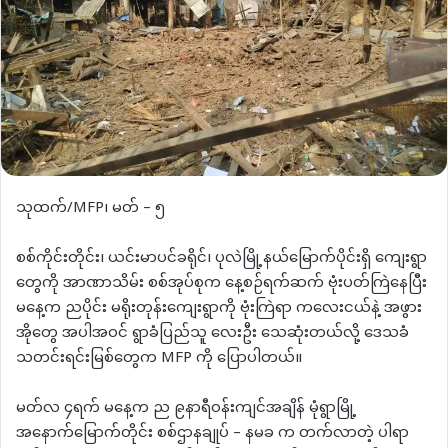
သုထက်/MFP၊ မတ် – ၅
စစ်ကိုင်းတိုင်း၊ ယင်းမာပင်ခရိုင်၊ ပုလဲမြို့နယ်မြောက်ပိုင်းရှိ ကျေးရွာ
တွေကို အာဏာသိမ်း စစ်အုပ်စုက နေ့စဉ်ရက်ဆက် ဗုံးပတ်ကြဲနေပြီး
မနေ့က ညပိုင်း မရိုးတုန်းကျေးရွာကို ဗုံးကြဲရာ ကလေးငယ်နဲ့ အဖွား
အိုတွေ အပါအဝင် ရွာခံပြည်သူ လေးဦး သေဆုံးတယ်လို့ ဒေသခံ
သတင်းရင်းမြစ်တွေက MFP ကို ပြောပါတယ်။
မတ်လ ၄ရက် မနေ့က ည ၉နာရီဝန်းကျင်အချိန် မုံရွာမြို့
အနောက်မြောက်တိုင်း စစ်ဌာနချုပ် – နမခ က တက်လာတဲ့ ပါရာ