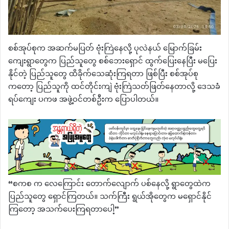
စစ်အုပ်စုက အဆက်မပြတ် ဗုံးကြဲနေလို့ ပုလဲနယ် မြောက်ခြမ်း
ကျေးရွာတွေက ပြည်သူတွေ စစ်ဘေးရှောင် ထွက်ပြေးနေပြီး မပြေး
နိုင်တဲ့ ပြည်သူတွေ ထိခိုက်သေဆုံးကြရတာ ဖြစ်ပြီး စစ်အုပ်စု
ကတော့ ပြည်သူကို ထင်တိုင်းကျဲ ဗုံးကြဲသတ်ဖြတ်နေတာလို့ ဒေသခံ
ရပ်ကျေး ပကဖ အဖွဲ့ဝင်တစ်ဦးက ပြောပါတယ်။
“စကစ က လေကြောင်း တောက်လျောက် ပစ်နေလို့ ရွာတွေထဲက
ပြည်သူတွေ ရှောင်ကြတယ်။ သက်ကြီး ရွယ်အိုတွေက မရှောင်နိုင်
ကြတော့ အသက်ပေးကြရတာပေါ့”