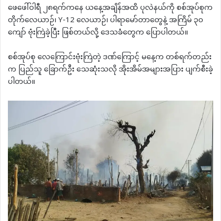
ဖေဖေါ်ဝါရီ ၂၈ရက်ကနေ ယနေ့အချိန်အထိ ပုလဲနယ်ကို စစ်အုပ်စုက
တိုက်လေယာဉ်၊ Y-12 လေယာဉ်၊ ပါရာမော်တာတွေနဲ့ အကြိမ် ၃၀
ကျော် ဗုံးကြဲခဲ့ပြီး ဖြစ်တယ်လို့ ဒေသခံတွေက ပြောပါတယ်။
စစ်အုပ်စု လေကြောင်းဗုံးကြဲတဲ့ ဒဏ်ကြောင့် မနေ့က တစ်ရက်တည်း
က ပြည်သူ ခြောက်ဦး သေဆုံးသလို အိုးအိမ်အများအပြား ပျက်စီးခဲ့
ပါတယ်။