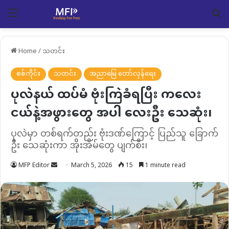
Menu
Se
Home
/
သတင်း
စစ်ကိုင်း
သတင်း
အညာမြေ တော်လှန်ရေး
ပုလဲနယ် ထပ်မံ ဗုံးကြဲခံရပြီး ကလေး
ငယ်နဲ့အဖွားတွေ အပါ လေးဦး သေဆုံး၊
ပုလဲမှာ တစ်ရက်တည်း ဗုံးဒဏ်ကြောင့် ပြည်သူ ခြောက်
ဦး သေဆုံးကာ အိုးအိမ်တွေ ပျက်စီး၊
Send
MFP Editor
March 5, 2026
15
1 minute read
an
email