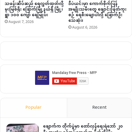
သဖန်းဆိပ်ဆည် ရေလွှတ်ထုတ်လို့
ဒီပဲယင်းမှာ ကောက်စိုက်ပြန်
မူးမြစ်ရိုး ခြောက်မြို့နယ်ရှိ မြို့၊
အမျိုးသမီးတွေ ချောင်းဖြတ်ကူး
ရွာ ၁၀၀ ကျော် ရေမြုပ်၊
စဉ် ရေစီးမျောပါလို့ ခြောက်ဦး
သေဆုံး၊
August 7, 2026
August 6, 2026
Popular
Recent
ချောက်က တိုက်ပွဲမှာ တော်လှန်ရေးရဲဘော် ၂၀