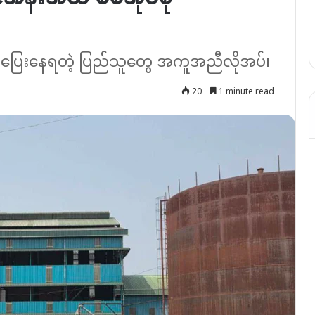
ွက်ပြေးနေရတဲ့ ပြည်သူတွေ အကူအညီလိုအပ်၊
20
1 minute read