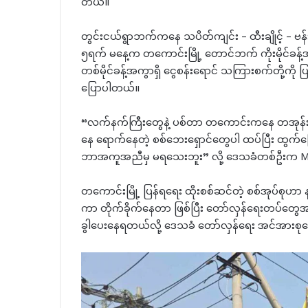
တယ်။
တွင်းငယ်ရွာဘက်ကနေ သပိတ်ကျင်း – ထီးချိုင့် – ဗန
၅ရက် မနေ့က တကောင်းမြို့ တောင်ဘက် ကိုးမိုင်ခန့်အက
တစ်မိုင်ခန့်အကွာရှိ ငွေစန်းရောင် သကြားစက်တို့ကိ
ပြောပါတယ်။
“လက်နက်ကြီးတွေနဲ့ ပစ်တာ တကောင်းကနေ တအုန်းအု
နေ ရောက်နေတဲ့ စစ်ဘေးရှောင်တွေပါ ထပ်ပြီး ထွက်ပြ
ဘာအကူအညီမှ မရသေးဘူး” လို့ ဒေသခံတစ်ဦးက MF
တကောင်းမြို့ ပြန်ရရေး ထိုးစစ်ဆင်တဲ့ စစ်အုပ်စုဟာ 
ကာ တိုက်ခိုက်နေတာ ဖြစ်ပြီး တော်လှန်ရေးတပ်တွေ
ခွါပေးနေရတယ်လို့ ဒေသခံ တော်လှန်ရေး အင်အားစ