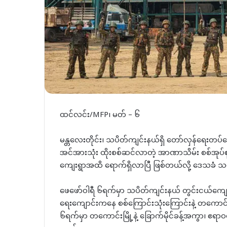
ထင်လင်း/MFP၊ မတ် – ၆
မန္တလေးတိုင်း၊ သပိတ်ကျင်းနယ်ရှိ တော်လှန်ရေးတပ်တွ
အင်အားသုံး ထိုးစစ်ဆင်လာတဲ့ အာဏာသိမ်း စစ်အုပ်စု
ကျေးရွာအထိ ရောက်ရှိလာပြီ ဖြစ်တယ်လို့ ဒေသခံ 
ဖေဖော်ဝါရီ ၆ရက်မှာ သပိတ်ကျင်းနယ် တွင်းငယ်ကျေးရ
ရေးကျောင်းကနေ စစ်ကြောင်းသုံးကြောင်းနဲ့ တကောင်း
၆ရက်မှာ တကောင်းမြို့နဲ့ ခြောက်မိုင်ခန့်အကွာ၊ ဧရာ