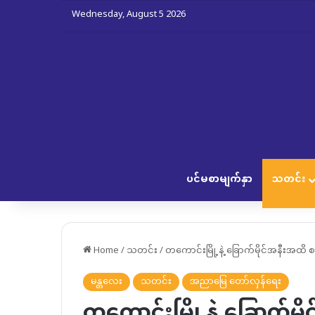
Wednesday, August 5 2026
ပင်မစာမျက်နှာ
သတင်း
Home
/
သတင်း
/
တကောင်းမြို့နဲ့ ခြောက်မိုင်အနီးအထိ 
မန္တလေး
သတင်း
အညာမြေ တော်လှန်ရေး
တကောင်းမြို့နဲ့ ခြောက်မို