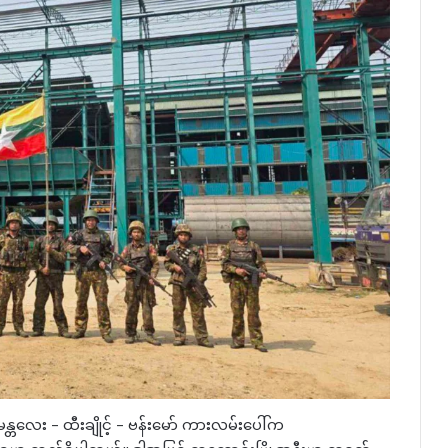
တလေး – ထီးချိုင့် – ဗန်းမော် ကားလမ်းပေါ်က