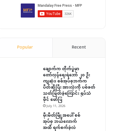
Popular
Recent
ချောက်က တိုက်ပွဲမှာ
တော်လှန်ရေးရဲဘော် ၂၀ ဦး
ကျဆုံး၊ စစ်အုပ်စုဘက်က
ပိတ်ဆို့ပြီး အားလုံးကို ပစ်ခတ်
သတ်ဖြတ်ခဲ့ကြောင်း ရုပ်သံ
ဖိုင် ဖော်ပြ
July 11, 2026
မိုးမိတ်မြို့အပေါ် စစ်
အုပ်စု ဘယ်လောက်
အထိ ရက်စက်ခဲ့လဲ