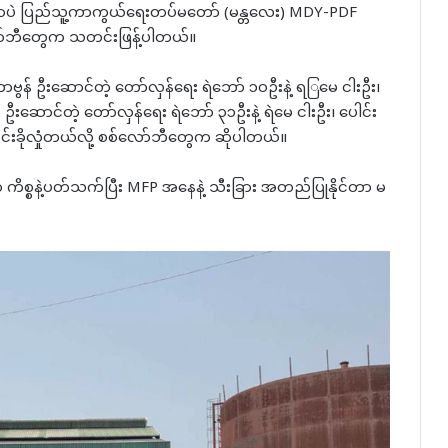
်းမှာပဲ ပြည်သူ့ကာကွယ်ရေးတပ်မတော် (မန္တလေး) MDY-PDF
ာ်ဘီတွေက သတင်းဖြန့်ပါတယ်။
ာဗွန် ဦးဆောင်တဲ့ တော်လှန်ရေး ရဲဘော် ၁၀ဦးနဲ့ ရ​ြမေ ငါးဦး၊
ဆောင်တဲ့ တော်လှန်ရေး ရဲဘော် ၃၁ဦးနဲ့ ရဲမေ ငါးဦး၊ ပေါင်း
်းခိုလှုံတယ်လို့ စစ်လော်ဘီတွေက ဆိုပါတယ်။
 ကိစ္စနဲ့ပတ်သက်ပြီး MFP အနေနဲ့ သီးခြား အတည်ပြုနိုင်တာ မ