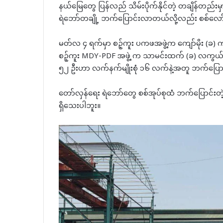
နယ်မြေတွေ ပြန်လည် သိမ်းပိုက်နိုင်တဲ့ တချိန်တည
ရဲဘော်တချို့ ဘက်ပြောင်းလာတယ်လို့လည်း စစ်လေ
မတ်လ ၄ ရက်မှာ စဉ့်ကူး ပကဖအဖွဲ့က ကျော်မိုး (ခ) က
စဉ့်ကူး MDY-PDF အဖွဲ့ က သာမင်းထက် (ခ) လကွယ် ဦး
၅၂ ဦးဟာ လက်နက်မျိုးစုံ ၁၆ လက်နဲ့အတူ ဘက်ပြောင
တော်လှန်ရေး ရဲဘော်တွေ စစ်အုပ်စုထံ ဘက်ပြောင်းတဲ့
ရှိသေးပါဘူး။