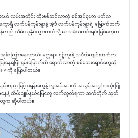
်းမော် လမ်းအတိုင်း ထိုးစစ်ဆင်လာတဲ့ စစ်အုပ်စုဟာ မတ်လ
ွာရှိ လက်ပန်ကုန်းရွာနဲ့ အဲ့ဒီ လက်ပန်ကုန်းရွာရဲ့ မြောက်ဘက်
ု ပြန်လည် သိမ်းယူနိုင်သွားတယ်လို့ ဒေသခံသတင်းရင်းမြစ်တွေက
န်း ကြားနေရတယ်၊ မတ္တရာ၊ စဉ့်ကူးနဲ့ သပိတ်ကျင်းဘက်က
ေးနေရပြီ၊ ရှမ်းမြောက်ထိ ရောက်လာတဲ့ စစ်ဘေးရှောင်တွေဆို
P ကို ပြောပါတယ်။
နည်းပညာမြင့် ဒရုန်းတွေနဲ့ လူအင်အားကို အလွန်အကျွံ အသုံးပြု
အနေနဲ့ ထိမ်းချုပ်နယ်မြေတွေ လက်လွှတ်ရကာ ဆက်တိုက် ဆုတ်
ုတွေက ဆိုပါတယ်။