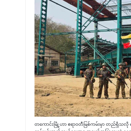
တကောင်းမြို့ဟာ ဧရာဝတီမြစ်ကမ်းမှာ တည်ရှိသလို မန္