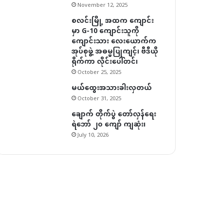
November 12, 2025
စလင်းမြို့ အထက ကျောင်း
မှာ G-10 ကျောင်းသူကို
ကျောင်းသား လေးယောက်က
အုပ်စုဖွဲ့ အဓမ္မပြုကျင့်၊ ဗီဒီယို
ရိုက်ကာ လိုင်းပေါ်တင်၊
October 25, 2025
မယ်ထွေးအသားခါးလှတယ်
October 31, 2025
ချောက် တိုက်ပွဲ တော်လှန်ရေး
ရဲဘော် ၂၀ ကျော် ကျဆုံး၊
July 10, 2026