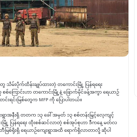
ေ သိမ်းပိုက်ထိန်းချုပ်ထားတဲ့ တကောင်းမြို့ ပြန်ရရေး
 စစ်ကြောင်းဟာ တကောင်းမြို့နဲ့ ခြောက်မိုင်ခန့်အကွာ ရေယာဉ်
သတင်းရင်းမြစ်တွေက MFP ကို ပြောပါတယ်။
ွာအနီးရှိ တတက ၁၃ ခေါ် အမှတ် ၁၃ စစ်တန်းမြှင့်လေ့ကျင့်
မြို့ ပြန်ရရေး ထိုးစစ်ဆင်လာတဲ့ စစ်အုပ်စုဟာ ဒီကနေ့ မတ်လ
ဝတီမြစ်ရိုးရှိ ရေယာဉ်ကျေးရွာအထိ ရောက်ရှိလာတာလို့ ဆိုပါ