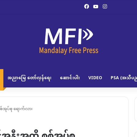
Facebook
YouTube
Instagram
အညာမြေ တော်လှန်ရေး
ဆောင်းပါး
VIDEO
PSA (အသိပည
စစ်အုပ်စု ရောက်လာ၊
င်အနီးအထိ စစ်အုပ်စု