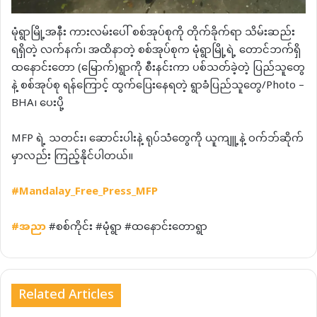
မုံရွာမြို့အနီး ကားလမ်းပေါ် စစ်အုပ်စုကို တိုက်ခိုက်ရာ သိမ်းဆည်း
ရရှိတဲ့ လက်နက်၊ အထိနာတဲ့ စစ်အုပ်စုက မုံရွာမြို့ရဲ့ တောင်ဘက်ရှိ
ထနောင်းတော (မြောက်)ရွာကို စီးနင်းကာ ပစ်သတ်ခဲ့တဲ့ ပြည်သူတွေ
နဲ့ စစ်အုပ်စု ရန်ကြောင့် ထွက်ပြေးနေရတဲ့ ရွာခံပြည်သူတွေ/Photo –
BHA၊ ပေးပို့
MFP ရဲ့ သတင်း၊ ဆောင်းပါးနဲ့ ရုပ်သံတွေကို ယူကျူ့နဲ့ ဝက်ဘ်ဆိုက်
မှာလည်း ကြည့်နိုင်ပါတယ်။
#Mandalay_Free_Press_MFP
#
အညာ
#စစ်ကိုင်း #မုံရွာ #ထနောင်းတောရွာ
Related Articles