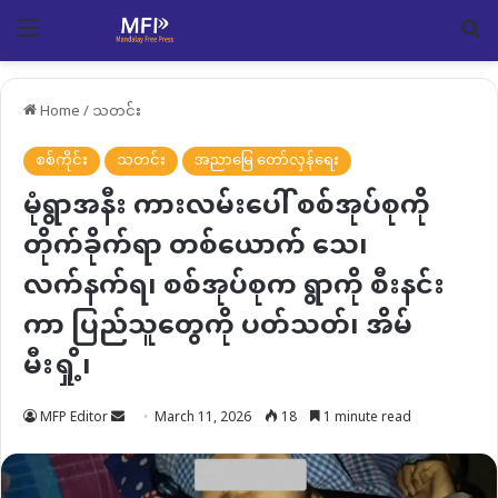
Menu
Se
Home
/
သတင်း
စစ်ကိုင်း
သတင်း
အညာမြေ တော်လှန်ရေး
မုံရွာအနီး ကားလမ်းပေါ် စစ်အုပ်စုကို
တိုက်ခိုက်ရာ တစ်ယောက် သေ၊
လက်နက်ရ၊ စစ်အုပ်စုက ရွာကို စီးနင်း
ကာ ပြည်သူတွေကို ပတ်သတ်၊ အိမ်
မီးရှို့၊
Send
MFP Editor
March 11, 2026
18
1 minute read
an
email