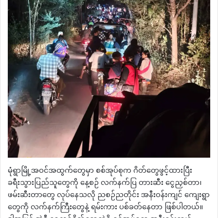
မုံရွာမြို့အဝင်အထွက်တွေမှာ စစ်အုပ်စုက ဂိတ်တွေဖွင့်ထားပြီး
ခရီးသွားပြည်သူတွေကို နေ့စဉ် လက်နက်ပြ တားဆီး ငွေညှစ်တာ၊
ဖမ်းဆီးတာတွေ လုပ်နေသလို ညစဉ်ညတိုင်း အနီးဝန်းကျင် ကျေးရွာ
တွေကို လက်နက်ကြီးတွေနဲ့ ရမ်းကား ပစ်ခတ်နေတာ ဖြစ်ပါတယ်။