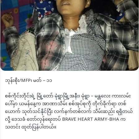
ဘုန်းစိုး/MFP၊ မတ် – ၁၁
စစ်ကိုင်းတိုင်းရဲ့ မြို့တော် မုံရွာမြို့အနီး၊ မုံရွာ – မန္တလေး ကားလမ်း
ပေါ်မှာ ယမန်နေ့က အာဏာသိမ်း စစ်အုပ်စုကို တိုက်ခိုက်ရာ တစ်
ယောက် သုတ်သင်နိုင်ပြီး လက်နက်တစ်လက် သိမ်းဆည်း ရရှိတယ်
လို့ ဒေသခံ တော်လှန်ရေးတပ် BRAVE HEART ARMY-BHA က
သတင်း ထုတ်ပြန်ပါတယ်။