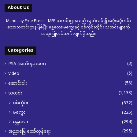
About Us
Mandalay Free Press - MFP သတင်းဌာနသည် လွတ်လပ်၍ အမှီအခိုကင်း
သောသတင်းဌာနဖြစ်ပြီး မန္တလေး၊မကွေးနှင့် စစ်ကိုင်းတိုင်း သတင်းများကို
အထူးပြုတင်ဆက်လျှက်ရှိသည်။
Categories
(3)
PSA (အသိပညာပေး)
(5)
Video
(56)
ဆောင်းပါး
(1,133)
သတင်း
စစ်ကိုင်း
(532)
မကွေး
(225)
မန္တလေး
(294)
(295)
အညာမြေ တော်လှန်ရေး