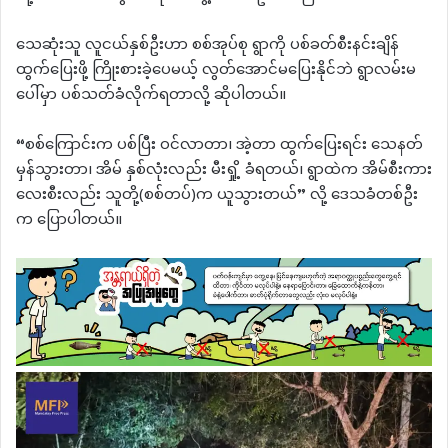
သေဆုံးသူ လူငယ်နှစ်ဦးဟာ စစ်အုပ်စု ရွာကို ပစ်ခတ်စီးနင်းချိန်
ထွက်ပြေးဖို့ ကြိုးစားခဲ့ပေမယ့် လွတ်အောင်မပြေးနိုင်ဘဲ ရွာလမ်းမ
ပေါ်မှာ ပစ်သတ်ခံလိုက်ရတာလို့ ဆိုပါတယ်။
“စစ်ကြောင်းက ပစ်ပြီး ၀င်လာတာ၊ အဲ့တာ ထွက်ပြေးရင်း သေနတ်
မှန်သွားတာ၊ အိမ် နှစ်လုံးလည်း မီးရှို့ ခံရတယ်၊ ရွာထဲက အိမ်စီးကား
လေးစီးလည်း သူတို့(စစ်တပ်)က ယူသွားတယ်” လို့ ဒေသခံတစ်ဦး
က ပြောပါတယ်။