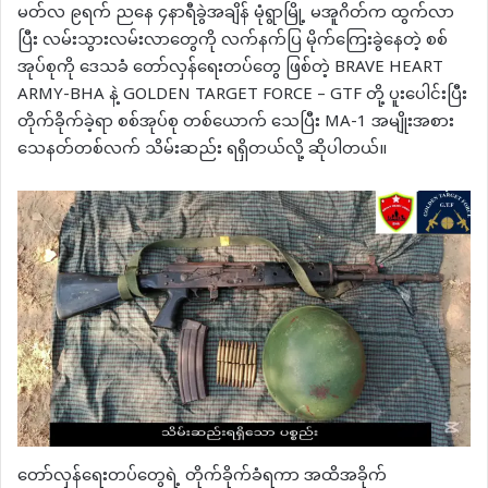
မတ်လ ၉ရက် ညနေ ၄နာရီခွဲအချိန် မုံရွာမြို့ မအူဂိတ်က ထွက်လာ
ပြီး လမ်းသွားလမ်းလာတွေကို လက်နက်ပြ မိုက်ကြေးခွဲနေတဲ့ စစ်
အုပ်စုကို ဒေသခံ တော်လှန်ရေးတပ်တွေ ဖြစ်တဲ့ BRAVE HEART
ARMY-BHA နဲ့ GOLDEN TARGET FORCE – GTF တို့ ပူးပေါင်းပြီး
တိုက်ခိုက်ခဲ့ရာ စစ်အုပ်စု တစ်ယောက် သေပြီး MA-1 အမျိုးအစား
သေနတ်တစ်လက် သိမ်းဆည်း ရရှိတယ်လို့ ဆိုပါတယ်။
တော်လှန်ရေးတပ်တွေရဲ့ တိုက်ခိုက်ခံရကာ အထိအခိုက်