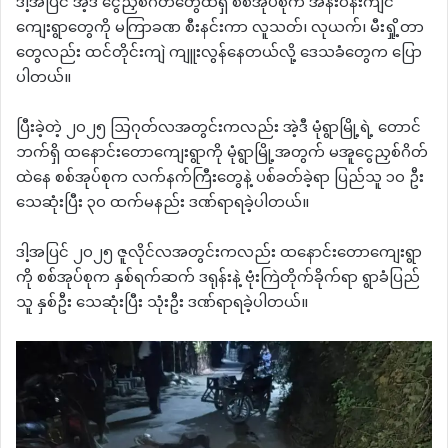
ဒါ့အပြင် အဲ့ဒီ ငွေညှစ်ဂိတ်တွေထဲရှိ စစ်အုပ်စုက အနီးဝန်းကျင်
ကျေးရွာတွေကို မကြာခဏ စီးနင်းကာ လူသတ်၊ လုယက်၊ မီးရှို့တာ
တွေလည်း ထင်တိုင်းကျဲ ကျူးလွန်နေတယ်လို့ ဒေသခံတွေက ပြော
ပါတယ်။
ပြီးခဲ့တဲ့ ၂၀၂၅ ဩဂုတ်လအတွင်းကလည်း အဲ့ဒီ မုံရွာမြို့ရဲ့ တောင်
ဘက်ရှိ ထနောင်းတောကျေးရွာကို မုံရွာမြို့အတွက် မအူငွေညှစ်ဂိတ်
ထဲနေ စစ်အုပ်စုက လက်နက်ကြီးတွေနဲ့ ပစ်ခတ်ခဲ့ရာ ပြည်သူ ၁၀ ဦး
သေဆုံးပြီး ၃၀ ထက်မနည်း ဒဏ်ရာရခဲ့ပါတယ်။
ဒါ့အပြင် ၂၀၂၅ ဇူလိုင်လအတွင်းကလည်း ထနောင်းတောကျေးရွာ
ကို စစ်အုပ်စုက နှစ်ရက်ဆက် ဒရုန်းနဲ့ ဗုံးကြဲတိုက်ခိုက်ရာ ရွာခံပြည်
သူ နှစ်ဦး သေဆုံးပြီး သုံးဦး ဒဏ်ရာရခဲ့ပါတယ်။