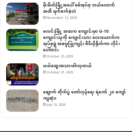
မိုးမိတ်မြို့အပေါ် စစ်အုပ်စု ဘယ်လောက်
အထိ ရက်စက်ခဲ့လဲ
November 12, 2025
စလင်းမြို့ အထက ကျောင်းမှာ G-10
ကျောင်းသူကို ကျောင်းသား လေးယောက်က
အုပ်စုဖွဲ့ အဓမ္မပြုကျင့်၊ ဗီဒီယိုရိုက်ကာ လိုင်း
ပေါ်တင်၊
October 25, 2025
မယ်ထွေးအသားခါးလှတယ်
October 31, 2025
ချောက် တိုက်ပွဲ တော်လှန်ရေး ရဲဘော် ၂၀ ကျော်
ကျဆုံး၊
July 10, 2026