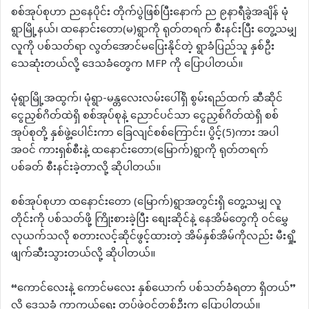
စစ်အုပ်စုဟာ ညနေပိုင်း တိုက်ပွဲဖြစ်ပြီးနောက် ည ၉နာရီခွဲအချိန် မုံ
ရွာမြို့နယ်၊ ထနောင်းတော(မ)ရွာကို ရုတ်တရက် စီးနင်းပြီး တွေ့သမျှ
လူကို ပစ်သတ်ရာ လွတ်အောင်မပြေးနိုင်တဲ့ ရွာခံပြည်သူ နှစ်ဦး
သေဆုံးတယ်လို့ ဒေသခံတွေက MFP ကို ပြောပါတယ်။
မုံရွာမြို့အထွက်၊ မုံရွာ-မန္တလေးလမ်းပေါ်ရှိ စွမ်းရည်ထက် ဆီဆိုင်
ငွေညှစ်ဂိတ်ထဲရှိ စစ်အုပ်စုနဲ့ ညောင်ပင်သာ ငွေညှစ်ဂိတ်ထဲရှိ စစ်
အုပ်စုတို့ နှစ်ဖွဲ့ပေါင်းကာ ခြေလျင်စစ်ကြောင်း၊ ပွိင့်(5)ကား အပါ
အ၀င် ကားရှစ်စီးနဲ့ ထနောင်းတော(မြောက်)ရွာကို ရုတ်တရက်
ပစ်ခတ် စီးနင်းခဲ့တာလို့ ဆိုပါတယ်။
စစ်အုပ်စုဟာ ထနောင်းတော (မြောက်)ရွာအတွင်းရှိ တွေ့သမျှ လူ
တိုင်းကို ပစ်သတ်ဖို့ ကြိုးစားခဲ့ပြီး စျေးဆိုင်နဲ့ နေအိမ်တွေကို ဝင်မွှေ
လုယက်သလို စတားလင့်ဆိုင်ဖွင့်ထားတဲ့ အိမ်နှစ်အိမ်ကိုလည်း မီးရှို့
ဖျက်ဆီးသွားတယ်လို့ ဆိုပါတယ်။
“ကောင်လေးနဲ့ ကောင်မလေး နှစ်ယောက် ပစ်သတ်ခံရတာ ရှိတယ်”
လို့ ဒေသခံ ကာကွယ်ရေး တပ်ဖွဲ့၀င်တစ်ဦးက ပြောပါတယ်။