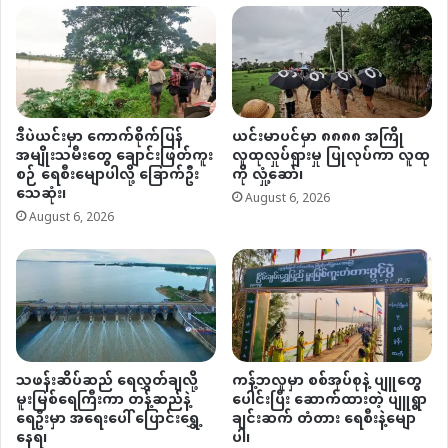
ဒီပဲယင်းမှာ ကောက်စိုက်ပြန်
ယင်းမာပင်မှာ ၈၈၈၈ အကြို
အမျိုးသမီးတွေ ချောင်းဖြတ်ကူး
လူထုလှုပ်ရှားမှု ပြုလုပ်ကာ လူထု
စဉ် ရေစီးမျောပါလို့ ခြောက်ဦး
ကို လှုံ့ဆော်၊
သေဆုံး၊
August 6, 2026
August 6, 2026
သဖန်းဆိပ်ဆည် ရေလွှတ်ချလို့
ကန့်ဘလူမှာ စစ်အုပ်စုနဲ့ ပျူတွေ
မူးမြစ်ရေကြီးကာ တန့်ဆည်နဲ့
ပေါင်းပြီး ဆောက်ထားတဲ့ ပျူရွာ
ရေဦးမှာ အရေးပေါ် ပြောင်းရွှေ့
ချင်းဆက် တံတား ရေစီးနဲ့မျော
နေရ၊
ပါ၊