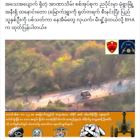
အသေအပျောက် ရှိတဲ့ အာဏာသိမ်း စစ်အုပ်စုက ညပိုင်းမှာ မုံရွာမြို့
အနီးရှိ ထနောင်းတော (မြောက်)ရွာကို ရုတ်တရက် စီးနင်းပြီး ပြည်
သူနှစ်ဦးကို ပစ်သတ်ကာ နေအိမ်တွေ လုယက်၊ မီးရှို့ခဲ့တယ်လို့ BHA
က ထုတ်ပြန်ပါတယ်။