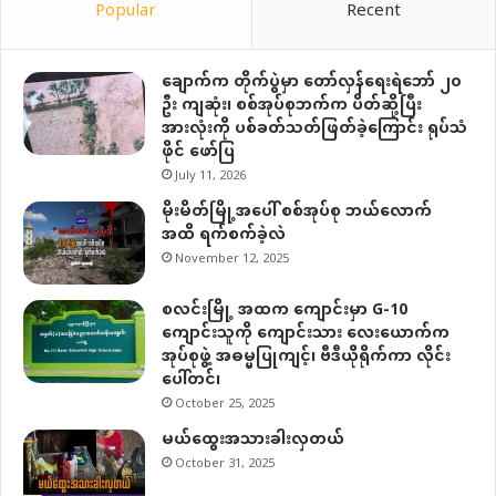
Popular
Recent
ချောက်က တိုက်ပွဲမှာ တော်လှန်ရေးရဲဘော် ၂၀
ဦး ကျဆုံး၊ စစ်အုပ်စုဘက်က ပိတ်ဆို့ပြီး
အားလုံးကို ပစ်ခတ်သတ်ဖြတ်ခဲ့ကြောင်း ရုပ်သံ
ဖိုင် ဖော်ပြ
July 11, 2026
မိုးမိတ်မြို့အပေါ် စစ်အုပ်စု ဘယ်လောက်
အထိ ရက်စက်ခဲ့လဲ
November 12, 2025
စလင်းမြို့ အထက ကျောင်းမှာ G-10
ကျောင်းသူကို ကျောင်းသား လေးယောက်က
အုပ်စုဖွဲ့ အဓမ္မပြုကျင့်၊ ဗီဒီယိုရိုက်ကာ လိုင်း
ပေါ်တင်၊
October 25, 2025
မယ်ထွေးအသားခါးလှတယ်
October 31, 2025