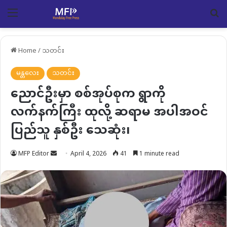
Menu
Se
Home
/
သတင်း
မန္တလေး
သတင်း
ညောင်ဦးမှာ စစ်အုပ်စုက ရွာကို
လက်နက်ကြီး ထုလို့ ဆရာမ အပါအဝင်
ပြည်သူ နှစ်ဦး သေဆုံး၊
Send
MFP Editor
April 4, 2026
41
1 minute read
an
email