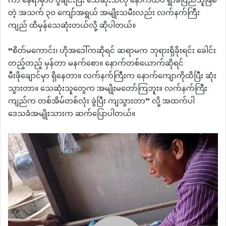
ကာ နေရာမှာပဲ ပွဲချင်းပြီး သေဆုံးသလို နောက်ထပ် ရွာခံပြည်သူဖြစ်
တဲ့ အသက် ၃၀ ကျော်အရွယ် အမျိုးသမီးလည်း လက်နက်ကြီး
ကျည် ထိမှန်သေဆုံးတယ်လို့ ဆိုပါတယ်။
“စိတ်မကောင်း၊ ဟိုအဒေါ်ကဆိုရင် ဆရာမက ဘုရားရှိခိုးရင်း ခေါင်း
တည့်တည့် မှန်တာ မနက်စော။ နောက်တစ်ယောက်ဆိုရင်
မီးဖိုချောင်မှာ ရှိနေတာ။ လက်နက်ကြီးက နောက်ကျောကိုထိပြီး ဆုံး
သွားတာ။ သေဆုံးသူတွေက အမျိုးမတော်ကြဘူး။ လက်နက်ကြီး
ကျည်က တစ်အိမ်တစ်လုံး ခွဲပြီး ကျသွားတာ” လို့ အထက်ပါ
ဒေသခံအမျိုးသားက ဆက်ပြောပါတယ်။