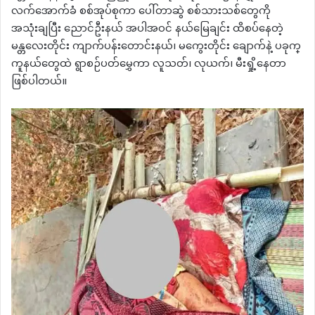
လက်အောက်ခံ စစ်အုပ်စုကာ ပေါ်တာဆွဲ စစ်သားသစ်တွေကို
အသုံးချပြီး ညောင်ဦးနယ် အပါအဝင် နယ်မြေချင်း ထိစပ်နေတဲ့
မန္တလေးတိုင်း ကျာက်ပန်းတောင်းနယ်၊ မကွေးတိုင်း ချောက်နဲ့ ပခုက္
ကူနယ်တွေထဲ ရွာစဉ်ပတ်မွှေကာ လူသတ်၊ လုယက်၊ မီးရှို့နေတာ
ဖြစ်ပါတယ်။