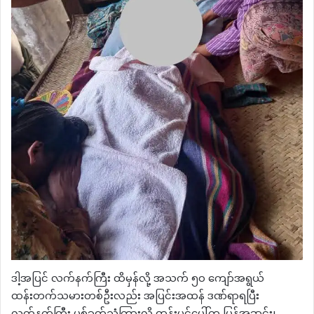
​ဒါ့အပြင် လက်နက်ကြီး ထိမှန်လို့ အသက် ၅၀ ကျော်အရွယ်
ထန်းတက်သမားတစ်ဦးလည်း အပြင်းအထန် ဒဏ်ရာရပြီး