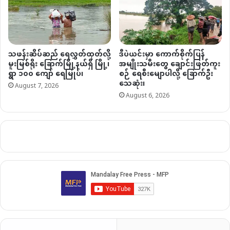
သဖန်းဆိပ်ဆည် ရေလွှတ်ထုတ်လို့
ဒီပဲယင်းမှာ ကောက်စိုက်ပြန်
မူးမြစ်ရိုး ခြောက်မြို့နယ်ရှိ မြို့၊
အမျိုးသမီးတွေ ချောင်းဖြတ်ကူး
ရွာ ၁၀၀ ကျော် ရေမြုပ်၊
စဉ် ရေစီးမျောပါလို့ ခြောက်ဦး
သေဆုံး၊
August 7, 2026
August 6, 2026