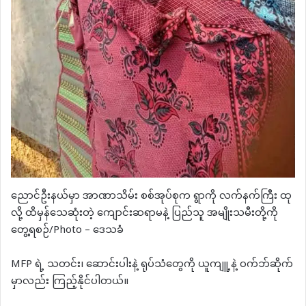
ညောင်ဦးနယ်မှာ အာဏာသိမ်း စစ်အုပ်စုက ရွာကို လက်နက်ကြီး ထု
လို့ ထိမှန်သေဆုံးတဲ့ ကျောင်းဆရာမနဲ့ ပြည်သူ အမျိုးသမီးတို့ကို
တွေ့ရစဉ်/Photo – ဒေသခံ
MFP ရဲ့ သတင်း၊ ဆောင်းပါးနဲ့ ရုပ်သံတွေကို ယူကျူ့နဲ့ ဝက်ဘ်ဆိုက်
မှာလည်း ကြည့်နိုင်ပါတယ်။