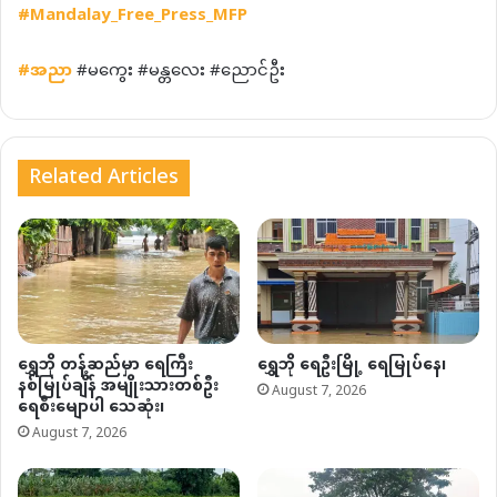
#Mandalay_Free_Press_MFP
#
အညာ
#မကွေး #မန္တလေး #ညောင်ဦး
Related Articles
ရွှေဘို တန့်ဆည်မှာ ရေကြီး
ရွှေဘို ရေဦးမြို့ ရေမြုပ်နေ၊
နစ်မြုပ်ချိန် အမျိုးသားတစ်ဦး
August 7, 2026
ရေစီးမျောပါ သေဆုံး၊
August 7, 2026