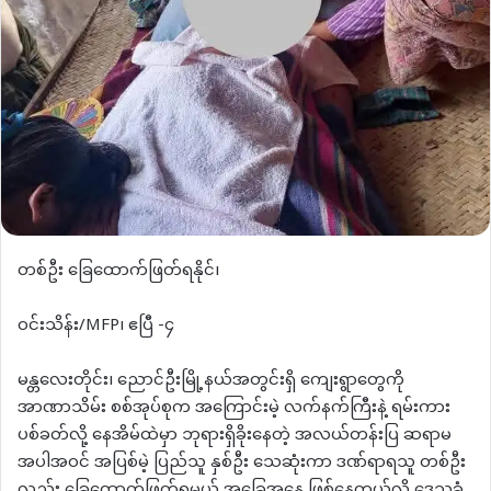
တစ်ဦး ခြေထောက်ဖြတ်ရနိုင်၊
​ဝင်းသိန်း/MFP၊ ဧပြီ -၄
​မန္တလေးတိုင်း၊ ညောင်ဦးမြို့နယ်အတွင်းရှိ ကျေးရွာတွေကို
အာဏာသိမ်း စစ်အုပ်စုက အကြောင်းမဲ့ လက်နက်ကြီးနဲ့ ရမ်းကား
ပစ်ခတ်လို့ နေအိမ်ထဲမှာ ဘုရားရှိခိုးနေတဲ့ အလယ်တန်းပြ ဆရာမ
အပါအဝင် အပြစ်မဲ့ ပြည်သူ နှစ်ဦး သေဆုံးကာ ဒဏ်ရာရသူ တစ်ဦး
လည်း ခြေထောက်ဖြတ်ရမယ့် အခြေအနေ ဖြစ်နေတယ်လို့ ဒေသခံ