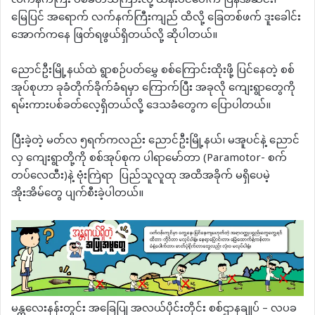
လက်နက်ကြီး ပစ်ခတ်သံကြားလို့ ထန်းပင်ပေါ်က ပြန်အဆင်း၊
မြေပြင် အရောက် လက်နက်ကြီးကျည် ထိလို့ ခြေတစ်ဖက် ဒူးခေါင်း
အောက်ကနေ ဖြတ်ရဖွယ်ရှိတယ်လို့ ဆိုပါတယ်။
ညောင်ဦးမြို့နယ်ထဲ ရွာစဉ်ပတ်မွှေ စစ်ကြောင်းထိုးဖို့ ပြင်နေတဲ့ စစ်
အုပ်စုဟာ ခုခံတိုက်ခိုက်ခံရမှာ ကြောက်ပြီး အခုလို ကျေးရွာတွေကို
ရမ်းကားပစ်ခတ်လေ့ရှိတယ်လို့ ဒေသခံတွေက ပြောပါတယ်။
ပြီးခဲ့တဲ့ မတ်လ ၅ရက်ကလည်း ညောင်ဦးမြို့နယ်၊ မအူပင်နဲ့ ညောင်
လှ ကျေးရွာတို့ကို စစ်အုပ်စုက ပါရာမော်တာ (Paramotor- စက်
တပ်လေထီး)နဲ့ ဗုံးကြဲရာ ပြည်သူလူထု အထိအခိုက် မရှိပေမဲ့
အိုးအိမ်တွေ ပျက်စီးခဲ့ပါတယ်။
မန္တလေးနန်းတွင်း အခြေပြု အလယ်ပိုင်းတိုင်း စစ်ဌာနချုပ် – လပခ