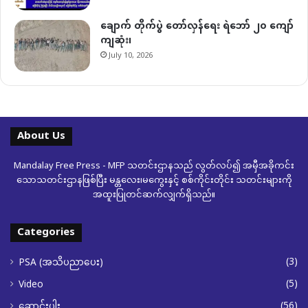
ချောက် တိုက်ပွဲ တော်လှန်ရေး ရဲဘော် ၂၀ ကျော်
ကျဆုံး၊
July 10, 2026
About Us
Mandalay Free Press - MFP သတင်းဌာနသည် လွတ်လပ်၍ အမှီအခိုကင်း
သောသတင်းဌာနဖြစ်ပြီး မန္တလေး၊မကွေးနှင့် စစ်ကိုင်းတိုင်း သတင်းများကို
အထူးပြုတင်ဆက်လျှက်ရှိသည်။
Categories
(3)
PSA (အသိပညာပေး)
(5)
Video
(56)
ဆောင်းပါး