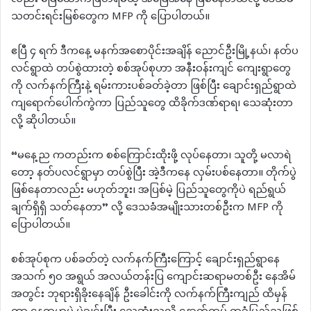
သတင်းရင်းမြစ်တွေက MFP ကို ပြောပါတယ်။
ဧပြီ ၄ ရက် ဒီကနေ့ မနက်အစောပိုင်းအချိန် ညောင်ဦးမြို့နယ်၊ နတ်ပ
လင်ရွာထဲ တပ်စွဲထားတဲ့ စစ်အုပ်စုဟာ အနီးဝန်းကျင် ကျေးရွာတွေ
ကို လက်နက်ကြီးနဲ့ ရမ်းကားပစ်ခတ်ခဲ့တာ ဖြစ်ပြီး ချောင်းရှည်ရွာထဲ
ကျရောက်ပေါက်ကွဲကာ ပြည်သူတွေ ထိခိုက်ဒဏ်ရာရ၊ သေဆုံးတာ
လို့ ဆိုပါတယ်။
“မနေ့ည ကတည်းက စစ်ကြောင်းထိုးဖို့ လုပ်နေတာ၊ သူတို့ မလာရဲ
တော့ နတ်ပလင်ရွာမှာ တပ်စွဲပြီး အဲ့ဒီကနေ လှမ်းပစ်နေတာ။ တိုက်ပွဲ
ဖြစ်နေတာလည်း မဟုတ်ဘူး၊ အပြစ်မဲ့ ပြည်သူတွေကိုပဲ ရည်ရွယ်
ချက်ရှိရှိ သတ်နေတာ” လို့ ဒေသခံအမျိုးသားတစ်ဦးက MFP ကို
ပြောပါတယ်။
​စစ်အုပ်စုက ပစ်ခတ်တဲ့ လက်နက်ကြီးကြောင့် ချောင်းရှည်ရွာနေ
အသက် ၅၀ အရွယ် အလယ်တန်းပြ ကျောင်းဆရာမတစ်ဦး နေအိမ်
အတွင်း ဘုရားရှိခိုးနေချိန် ဦးခေါင်းကို လက်နက်ကြီးကျည် ထိမှန်