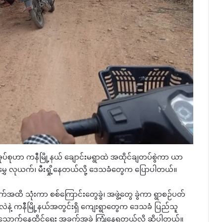
်အုပ်စုဟာ ကနီမြို့နယ် ချောင်းမရွာထဲ အထိုင်ချတပ်စွဲကာ ယာ
ှေ လုယက်၊ မီးရှို့နေတယ်လို့ ဒေသခံတွေက ပြောပါတယ်။
အထိ သုံးကာ စစ်ကြောင်းတွေခွဲ၊ အဖွဲ့တွေ ခွဲကာ ရွာစဉ်ပတ်
 ပုလဲနဲ့ ကနီမြို့နယ်အတွင်းရှိ ကျေးရွာတွေက ဒေသခံ ပြည်သူ
ားသောက်နေထိုင်ရေး အခက်အခဲ ကြုံနေရတယ်လို့ ဆိုပါတယ်။