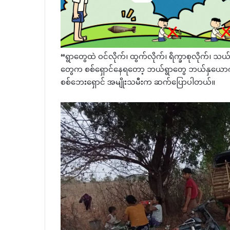
“ရွာတွေထဲ ဝင်လိုက်၊ ထွက်လိုက်၊ ရိက္ခာစုလိုက်၊ 
တွေက စစ်ရှောင်နေရတော့ ဘယ်ရွာတွေ ဘယ်နှယော
စစ်ဘေးရှောင် အမျိုးသမီးက ဆက်ပြောပါတယ်။