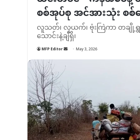
စစ်အုပ်စု အင်အားသုံး စစ်က
လူသတ်၊ လုယက်၊ ဗုံးကြဲကာ တချို့ရွာတ
သောင်းနဲ့ချီရှိ၊
Send
MFP Editor
May 3, 2026
an
email