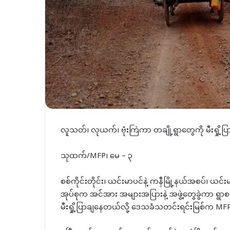
လူသတ်၊ လုယက်၊ ဗုံးကြဲကာ တချို့ရွာတွေကို မီးရှို့ပြာ
သုထက်/MFP၊ မေ – ၃
စစ်ကိုင်းတိုင်း၊ ယင်းမာပင်နဲ့ ကနီမြို့နယ်အစပ်၊ ယင်
အုပ်စုက အင်အား အများအပြားနဲ့ အဖွဲ့တွေခွဲကာ ရွာစဉ
မီးရှို့ပြာချနေတယ်လို့ ဒေသခံသတင်းရင်းမြစ်က MF