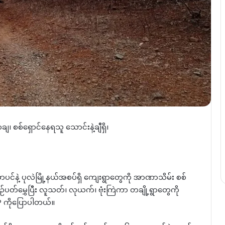
ချ၊ စစ်ရှောင်နေရသူ သောင်းနဲ့ချီရှိ၊
းမာပင်နဲ့ ပုလဲမြို့နယ်အစပ်ရှိ ကျေးရွာတွေကို အာဏာသိမ်း စစ်
်ပတ်မွှေပြီး လူသတ်၊ လုယက်၊ ဗုံးကြဲကာ တချို့ရွာတွေကို
P ကိုပြောပါတယ်။