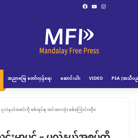
Facebook
YouTube
Instagram
အညာမြေ တော်လှန်ရေး
ဆောင်းပါး
VIDEO
PSA (အသိပည
 ပုလဲနယ်အစပ်ကို စစ်အုပ်စု အင်အားသုံး စစ်ကြောင်းထိုး၊
ယင်းမာပင် – ပုလဲနယ်အစပ်ကို