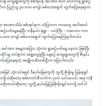
်ရှိ ကျေးရွာတွေကို စစ်အုပ်စု အင်အား ၆၀၀ လောက်နဲ့ ရွာစဉ်
 ကျော်က ပြည်သူ ၃၀,၀၀၀ ကျော် စစ်ဘေးရှောင် ထွက်ပြေးနေရတာ
ုလည်း အာဏာသိမ်း စစ်အုပ်စုက သံပြားကာ ကားတွေ အပါအဝင်
ဉ်ပတ်မွှေနေပြီး ကနီနယ်၊ မုံရွာ – ယာကြီး – ကလေးဝ ကား
၁၀,၀၀၀ ကျော် စစ်ဘေးရှောင် ထွက်ပြေးနေကြရပါတယ်။
်ဖို့ အင်အား အများအပြား သုံးကာ ရွာစဉ်ပတ်မွှေ နေတာ ဖြစ်ပြီး
အထိုင်ချ တပ်စွဲကာ အဖွဲ့တွေခွဲပြီး နေ့စဉ် ကျေးရွာတွေကို စီးနင်း
 ထွက်ပြေးနေရတဲ့ အမျိုးသမီးတစ်ဦးက ပြောပါတယ်။
င် သုံးသပ်ရရင် ဒီနယ်မြေတွေကို သူတို့ စိုးမိူးမူ ပြန်ရချင်
်၊ ဘာလို့လဲဆိုတော့ စစ်ကောင်စီဘက်က ပုလဲ၊ ယင်းမာပင်၊ အခု ကနီ
ိုးတယ်ဆိုတော့ သူတို့ နယ်မြေပြန်စိုးမိုးချင်တာလို့ ထင်ပါ