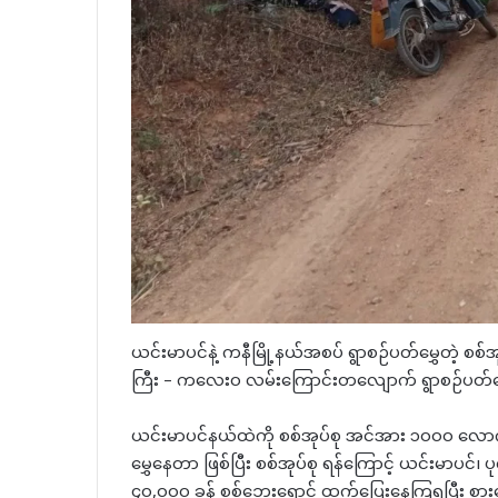
ယင်းမာပင်နဲ့ ကနီမြို့နယ်အစပ် ရွာစဉ်ပတ်မွှေတဲ့ စစ
ကြီး – ကလေးဝ လမ်းကြောင်းတလျောက် ရွာစဉ်ပတ်မွ
ယင်းမာပင်နယ်ထဲကို စစ်အုပ်စု အင်အား ၁၀၀၀ လောက်
မွှေနေတာ ဖြစ်ပြီး စစ်အုပ်စု ရန်ကြောင့် ယင်းမာပင်၊
၄၀,၀၀၀ ခန့် စစ်ဘေးရှောင် ထွက်ပြေးနေကြရပြီး စ