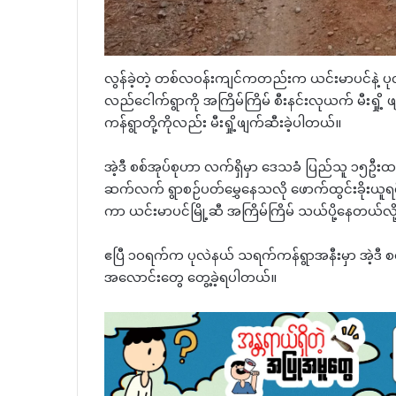
လွန်ခဲ့တဲ့ တစ်လဝန်းကျင်ကတည်းက ယင်းမာပင်နဲ့ ပုလ
လည်ငေါက်ရွာကို အကြိမ်ကြိမ် စီးနင်းလုယက် မီးရှို့ 
ကန်ရွာတို့ကိုလည်း မီးရှို့ဖျက်ဆီးခဲ့ပါတယ်။
အဲ့ဒီ စစ်အုပ်စုဟာ လက်ရှိမှာ ဒေသခံ ပြည်သူ ၁၅ဦး
ဆက်လက် ရွာစဉ်ပတ်မွှေနေသလို ဖောက်ထွင်းခိုးယူရရှိလ
ကာ ယင်းမာပင်မြို့ဆီ အကြိမ်ကြိမ် သယ်ပို့နေတယ်လိ
ဧပြီ ၁၀ရက်က ပုလဲနယ် သရက်ကန်ရွာအနီးမှာ အဲ့ဒီ စစ်အ
အလောင်းတွေ တွေ့ခဲ့ရပါတယ်။