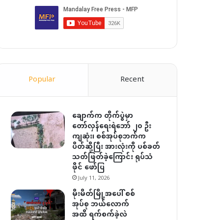
Popular
Recent
ချောက်က တိုက်ပွဲမှာ
တော်လှန်ရေးရဲဘော် ၂၀ ဦး
ကျဆုံး၊ စစ်အုပ်စုဘက်က
ပိတ်ဆို့ပြီး အားလုံးကို ပစ်ခတ်
သတ်ဖြတ်ခဲ့ကြောင်း ရုပ်သံ
ဖိုင် ဖော်ပြ
July 11, 2026
မိုးမိတ်မြို့အပေါ် စစ်
အုပ်စု ဘယ်လောက်
အထိ ရက်စက်ခဲ့လဲ