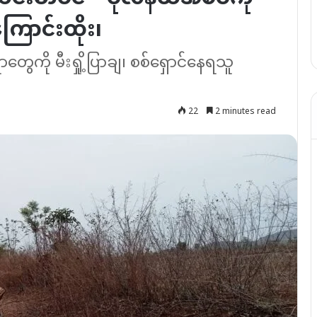
ြောင်းထိုး၊
ွေကို မီးရှို့ပြာချ၊ စစ်ရှောင်နေရသူ
22
2 minutes read