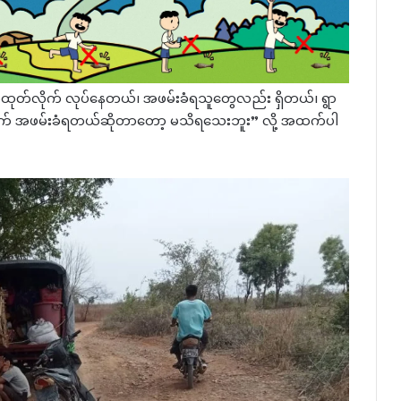
သယ်ထုတ်လိုက် လုပ်နေတယ်၊ အဖမ်းခံရသူတွေလည်း ရှိတယ်၊ ရွာ
က် အဖမ်းခံရတယ်ဆိုတာတော့ မသိရသေးဘူး” လို့ အထက်ပါ