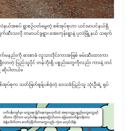
ဲနယ်အစပ် ရွာစဉ်ပတ်မွှေတဲ့ စစ်အုပ်စုဟာ ယင်းမာပင်နယ်ရှိ
ဖျက်ဆီးသလို တမာပင်ခွရွာ၊ အေးကုန်းရွာနဲ့ ပုလဲမြို့နယ် သရက်
ထက်မနည်းကို ဓားစာခံ လူသားဒိုင်းကာအဖြစ် ဖမ်းဆီးထားကာ
ာတဲ့ ပြည်သူပိုင် တန်ဘိုးရှိ ပစ္စည်းတွေကိုလည်း ကားနဲ့ တင်
ု့ ဆိုပါတယ်။
ုပ်စုက သတ်ဖြတ်စွန့်ပစ်ခဲ့တဲ့ ဒေသခံပြည်သူ သုံးဦးရဲ့ ရုပ်