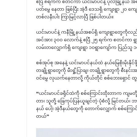
ဧပြီ ၈ရက်က စတင်ကာ ယင်းမာပင်နဲ့ ပုလဲမြို့နယ် အစပ
ပတ်မွှေ နေတာ ဖြစ်ပြီး အဲ့ဒီ ဒေသရှိ ကျေးရွာ ၂၀
တစ်လနီးပါး ကြာမြင့်လာပြီ ဖြစ်ပါတယ်။
ယင်းမာပင်နဲ့ ကနီမြို့နယ်အစပ်ရှိ ကျေးရွာတွေကိ
အင်အား ၃၀၀ လောက်နဲ့ ဧပြီ ၂၅ ရက်က စတင်ကာ ရွာစ
လမ်းတလျှောက်ရှိ ကျေးရွာ ၁၀ရွာကျော်က ပြည်သူ 
စစ်အုပ်စု အနေနဲ့ ယင်းမာပင်နယ်ထဲ နယ်မြေစိုးမိုးနိုင
တချို့ရွာတွေကို မီးရှို့ပြာချ၊ တချို့ရွာတွေကို စီးနင်း
ဝင်မွှေ လုယက်နေတာလို့ ကိုယ်တိုင် စစ်ဘေးရှောင်
“ယင်းမာပင်ခရိုင်ထဲကို စစ်ကြောင်းထိုးတာက ကျမတို့အမြ
တာ၊ သူတို့ ခြေကုပ်ပြန်ယူချင်တဲ့ ပုံစံလို့ မြင်တယ
နယ် ပေါ့၊ အဲ့ဒီနယ်တွေကို တောက်လျှောက် စစ်ကြောင်းထ
တယ်”