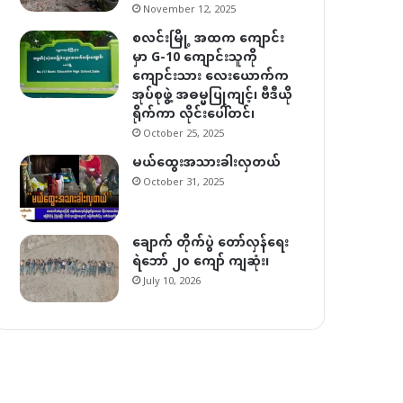
November 12, 2025
စလင်းမြို့ အထက ကျောင်း
မှာ G-10 ကျောင်းသူကို
ကျောင်းသား လေးယောက်က
အုပ်စုဖွဲ့ အဓမ္မပြုကျင့်၊ ဗီဒီယို
ရိုက်ကာ လိုင်းပေါ်တင်၊
October 25, 2025
မယ်ထွေးအသားခါးလှတယ်
October 31, 2025
ချောက် တိုက်ပွဲ တော်လှန်ရေး
ရဲဘော် ၂၀ ကျော် ကျဆုံး၊
July 10, 2026