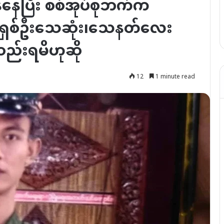
ထန်နေပြီး စစ်အုပ်စုဘက်က
 ရှစ်ဦးသေဆုံး၊သေနတ်လေး
ဆည်းရမိဟုဆို
12
1 minute read