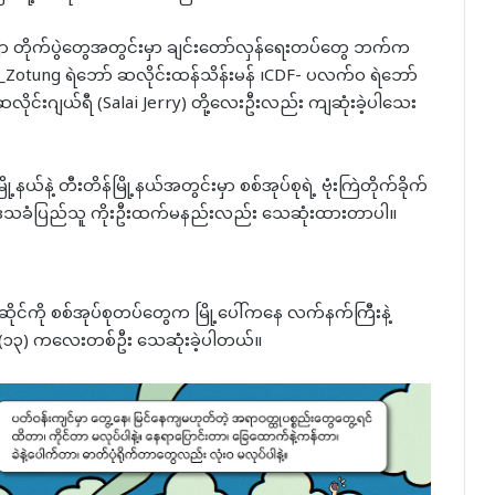
ကြာ တိုက်ပွဲတွေအတွင်းမှာ ချင်းတော်လှန်ရေးတပ်တွေ ဘက်က
CDF_Zotung ရဲဘော် ဆလိုင်းထန်သိန်းမန် ၊CDF- ပလက်ဝ ရဲဘော်
လိုင်းဂျယ်ရီ (Salai Jerry) တို့လေးဦးလည်း ကျဆုံးခဲ့ပါသေး
့နယ်နဲ့ တီးတိန်မြို့နယ်အတွင်းမှာ စစ်အုပ်စုရဲ့ ဗုံးကြဲတိုက်ခိုက်
်း ဒေသခံပြည်သူ ကိုးဦးထက်မနည်းလည်း သေဆုံးထားတာပါ။
ဆိုင်ကို စစ်အုပ်စုတပ်တွေက မြို့ပေါ်ကနေ လက်နက်ကြီးနဲ့
် (၁၃) ကလေးတစ်ဦး သေဆုံးခဲ့ပါတယ်။