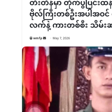
တီးတိန်မှာ တိုက်ပွဲပြင်း
ဗိုလ်ကြီးတစ်ဦးအပါအဝင်
လက်နဲ့ ကားတစ်စီး သိမ်း
Send
wmfp
May 7, 2026
an
email