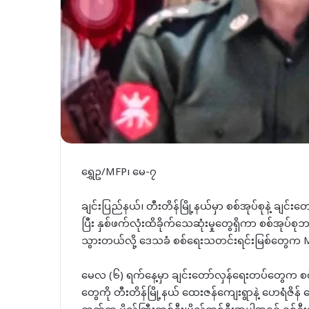
ရွှေဥ/MFP၊ မေ-၇
ချင်းပြည်နယ်၊ တီးတိန်မြို့နယ်မှာ စစ်အုပ်စုနဲ့ ခ
ပြီး နှစ်ဖက်လုံးထိခိုက်သေဆုံးမှုတွေရှိကာ စစ်အုပ်
သွားတယ်လို့ ဒေသခံ စစ်ရေးသတင်းရင်းမြစ်တွေက 
မေလ (၆) ရက်နေ့မှာ ချင်းတော်လှန်ရေးတပ်တွေက စစ
တွေကို တီးတိန်မြို့နယ် ထေးဇန်ကျေးရွာနဲ့ ဟေရံဇိန် က