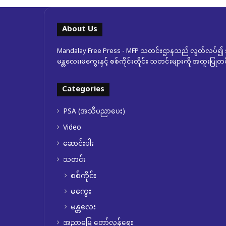
About Us
Mandalay Free Press - MFP သတင်းဌာနသည် လွတ်လပ်၍ အ
မန္တလေး၊မကွေးနှင့် စစ်ကိုင်းတိုင်း သတင်းများကို အထူးပြ
Categories
PSA (အသိပညာပေး)
Video
ဆောင်းပါး
သတင်း
စစ်ကိုင်း
မကွေး
မန္တလေး
အညာမြေ တော်လှန်ရေး