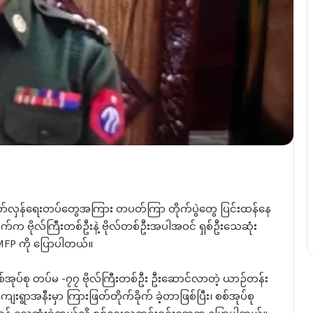
ျင်းတော်လှန်ရေးတပ်တွေအကြား တပတ်ကြာ တိုက်ပွဲတွေ ပြင်းထန်နေ
စုဘက်က ဗိုလ်ကြီးတစ်ဦးနဲ့ ဗိုလ်တစ်ဦးအပါအဝင် ရှစ်ဦးသေဆုံး
MFP ကို ပြောပါတယ်။
်အုပ်စု တပ်မ -၇၇ ဗိုလ်ကြီးတစ်ဦး ဦးဆောင်လာတဲ့ ယာဉ်တန်း
ျေးရွာအနီးမှာ ကြားဖြတ်တိုက်ခိုက် ခဲ့တာဖြစ်ပြီး၊ စစ်အုပ်စု