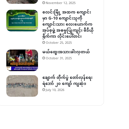
November 12, 2025
စလင်းမြို့ အထက ကျောင်း
မှာ G-10 ကျောင်းသူကို
ကျောင်းသား လေးယောက်က
အုပ်စုဖွဲ့ အဓမ္မပြုကျင့်၊ ဗီဒီယို
ရိုက်ကာ လိုင်းပေါ်တင်၊
October 25, 2025
မယ်ထွေးအသားခါးလှတယ်
October 31, 2025
ချောက် တိုက်ပွဲ တော်လှန်ရေး
ရဲဘော် ၂၀ ကျော် ကျဆုံး၊
July 10, 2026