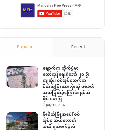
Popular
Recent
ချောက်က တိုက်ပွဲမှာ
တော်လှန်ရေးရဲဘော် ၂၀ ဦး
ကျဆုံး၊ စစ်အုပ်စုဘက်က
ပိတ်ဆို့ပြီး အားလုံးကို ပစ်ခတ်
သတ်ဖြတ်ခဲ့ကြောင်း ရုပ်သံ
ဖိုင် ဖော်ပြ
July 11, 2026
မိုးမိတ်မြို့အပေါ် စစ်
အုပ်စု ဘယ်လောက်
အထိ ရက်စက်ခဲ့လဲ