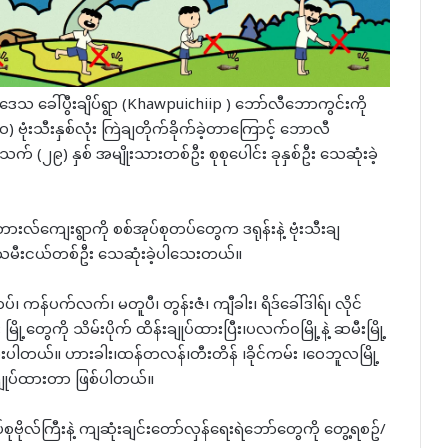
ေသ ခေါ်ပွီးချိပ်ရွာ (Khawpuichiip ) ဘော်လီဘောကွင်းကို
 ဗုံးသီးနှစ်လုံး ကြဲချတိုက်ခိုက်ခဲ့တာကြောင့် ဘောလီ
(၂၉) နှစ် အမျိုးသားတစ်ဦး စုစုပေါင်း ခုနှစ်ဦး သေဆုံးခဲ့
လ်ကျေးရွာကို စစ်အုပ်စုတပ်တွေက ဒရုန်းနဲ့ ဗုံးသီးချ
ုးသမီးငယ်တစ်ဦး သေဆုံးခဲ့ပါသေးတယ်။
ကန်ပက်လက်၊ မတူပီ၊ တွန်းဇံ၊ ကျီခါး၊ ရိဒ်ခေါ်ဒါရ်၊ လိုင်
း မြို့တွေကို သိမ်းပိုက် ထိန်းချုပ်ထားပြီး၊ပလက်၀မြို့နဲ့ ဆမီးမြို့
ပါတယ်။ ဟားခါး၊ထန်တလန်၊တီးတိန် ၊ခိုင်ကမ်း ၊ဝေဘူလမြို့
းချုပ်ထားတာ ဖြစ်ပါတယ်။
ုဗိုလ်ကြီးနဲ့ ကျဆုံး​ချင်း​တော်လှန်​ရေးရဲ​ဘော်​တွေကို ​တွေ့ရစဥ်/