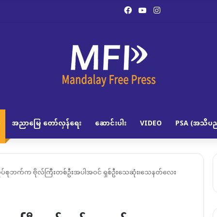
Facebook
YouTube
Instagram
အညာမြေ တော်လှန်ရေး
ဆောင်းပါး
VIDEO
PSA (အသိပည
 စစ်အုပ်စုဘက်က ဗိုလ်ကြီးတစ်ဦးအပါအဝင် ရှစ်ဦးသေဆုံး၊သေနတ်လေး