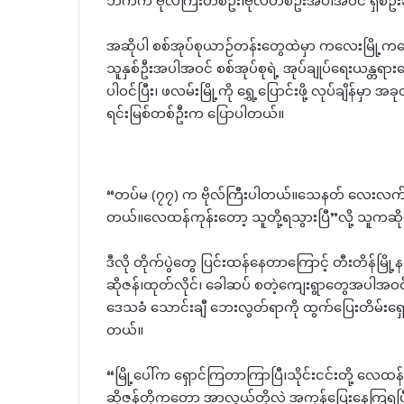
ဘက်က ဗိုလ်ကြီးတစ်ဦး၊ဗိုလ်တစ်ဦးအပါအဝင် ရှစ်ဦး
အဆိုပါ စစ်အုပ်စုယာဉ်တန်းတွေထဲမှာ ကလေးမြို့ကနေ ရွှ
သူနှစ်ဦးအပါအဝင် စစ်အုပ်စုရဲ့ အုပ်ချုပ်ရေးယန္တရာ
ပါဝင်ပြီး၊ ဖလမ်းမြို့ကို ရွှေ့ပြောင်းဖို့ လုပ်ချိန်မ
ရင်းမြစ်တစ်ဦးက ပြောပါတယ်။
“တပ်မ (၇၇) က ဗိုလ်ကြီးပါတယ်။သေနတ် လေးလက်
တယ်။လေထန်ကုန်းတော့ သူတို့ရသွားပြီ”လို့ သူကဆ
ဒီလို တိုက်ပွဲတွေ ပြင်းထန်နေတာကြောင့် တီးတိန်မြို
ဆိုဇန်၊ထုတ်လိုင်၊ ခေါဆပ် စတဲ့ကျေးရွာတွေအပါအ
ဒေသခံ သောင်းချီ ဘေးလွတ်ရာကို ထွက်ပြေးတိမ်းရှေ
တယ်။
“မြို့ပေါ်က ရှောင်ကြတာကြာပြီ၊သိုင်းငင်းတို့ လေ
ဆိုဇန်တို့ကတော့ အာလွယ်တို့လဲ အကုန်ပြေးနေကြရပ