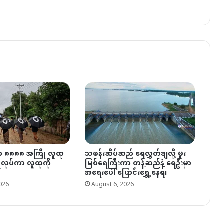
ှာ ၈၈၈၈ အကြို လူထု
သဖန်းဆိပ်ဆည် ရေလွှတ်ချလို့ မူး
ပြုလုပ်ကာ လူထုကို
မြစ်ရေကြီးကာ တန့်ဆည်နဲ့ ရေဦးမှာ
အရေးပေါ် ပြောင်းရွှေ့နေရ၊
026
August 6, 2026