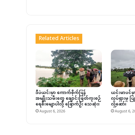
Related Articles
ဒီပဲယင်းမှာ ကောက်စိုက်ပြန်
ယင်းမာပင်မ
အမျိုးသမီးတွေ ချောင်းဖြတ်ကူးစဉ်
လှုပ်ရှားမှု 
ရေစီးမျောပါလို့ ခြောက်ဦး သေဆုံး၊
လှုံ့ဆော်၊
August 6, 2026
August 6, 2