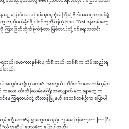
ခန့် သေဆုံးခဲ့တယ်လို့ စစ်ရေးသတင်းရင်းတွေက ပြောပါတယ်။
ေ့ပြောင်းလာတဲ့ စစ်အုပ်စု ဗိုလ်ကြီးနဲ့ ဗိုလ်အဆင့် တာဝန်ရှိ
းတွေ လည်ပတ်နိုင်ဖို့ ပါဝင်ကူညီကြတဲ့ Non-CDM ဝန်ထမ်းတွေ
ှာ အခုလို ကြားဖြတ်တိုက်ခိုက်ခဲ့တာ ဖြစ်တယ်လို့ စစ်ရေးသတင်း
ရတယ်။ဖောကားနှစ်စီးပျက်စီးတယ်။တစ်စီးက သိမ်းဆည်းရ
ိုပါတယ်။
့နယ်အတွင်းမှာရှိတဲ့ ထေးဇံ ၊အာလွယ် ၊သိုင်းငင်း ၊လေထန်ကုန်း ၊
ဝင် ကလေး-တီးတိန်၊လမ်းမကြီးတလျှောက် ကျေးရွာတွေ က
ာင်နေကြရတယ်လို့ တီးတိန်မြို့‌နယ် ဒေသခံတစ်ဦးက ပြောပါ
ထန်ကုန်းတို့ ထေးဇံန် ရွာတွေကလည်း လူမနေကြတော့တာ ကြာပြီ။
ြီ”လို့ အဆိုပါ ဒေသခံက ပြောပါတယ်။