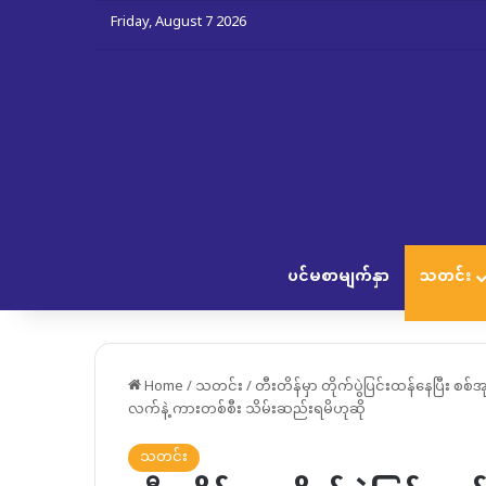
Friday, August 7 2026
ပင်မစာမျက်နှာ
သတင်း
Home
/
သတင်း
/
တီးတိန်မှာ တိုက်ပွဲပြင်းထန်နေပြီး
လက်နဲ့ ကားတစ်စီး သိမ်းဆည်းရမိဟုဆို
သတင်း