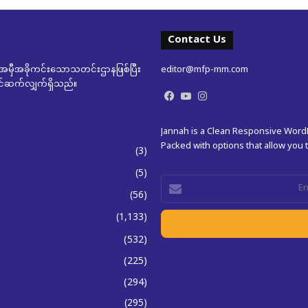
Contact Us
မှီအခိုကင်းသောသတင်းဌာနဖြစ်ပြီး
editor@mfp-mm.com
ုတင်ဆက်လျှက်ရှိသည်။
Facebook
YouTube
Instagram
Jannah is a Clean Responsive Wor
Packed with options that allow you
(3)
(5)
Enter
(56)
your
Email
(1,133)
address
(532)
(225)
(294)
(295)