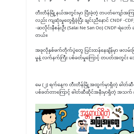
တီးတိန်မြို့နယ်အတွင်းမှာ ပြီးခဲ့တဲ့ တပတ်ကျော်အ
လည်း ကျဆုံးမှုတွေရှိခဲ့ပြီး ချင်းညီနောင် CNDF -
-ဆလိုင်းနီစန်းဦး (Salai Ne San Oo) CNDF-ရဲဘော် ဆ
တယ်။
အခုလိုနှစ်ဖက်တိုက်ပွဲတွေ ပြင်းထန်နေချိန်မှာ ဖလမ်းမြို
မှုနဲ့ လက်နက်ကြီး ပစ်ခတ်မှုကြောင့် တပတ်အတွင
မေ (၂) ရက်နေ့က တီးတိန်မြို့အထွက်မှာရှိတဲ့ ဓါတ်ဆီ
ပစ်ခတ်တာကြောင့် ဓါတ်ဆီဆိုင်အနီးမှာရှိတဲ့ အသက