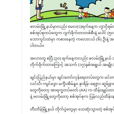
ဖလမ်းမြို့နယ်မှာလည်း မေလ(၁)ရက်နေ့က ဟွာငိုရမ်းဒ
စစ်အုပ်စုတပ်တွေက ဂျက်ဖိုက်တာတစ်စီးနဲ့ ပေါင် (၅၀၀)
ဘောကွင်းထဲမှာ ကစားနေတဲ့ ကလေးငယ် (၆) ဦးနဲ့ အသက် 
ပါတယ်။
အလားတူ ဧပြီ (၃၀) ရက်နေ့ကလည်း ဖလမ်းမြို့နယ် တား
တိုက်ခိုက်တာကြောင့် အသက် (၁၇)နှစ်အရွယ် အမျိ
ချင်းပြည်နယ်မှာ ချင်းတော်လှန်ရေးတပ်တွေက မင်းတပ်၊ 
လင်းပီ၊ ကျင်ဒွေး၊ မကွီးအိမ်နူး၊ နှာရိန်၊ ရေဇွာ၊ ဆူရ်ခွာ
တွေကိုတော့ အာရက္ခတပ်တော် (AA) က ထိန်းချုပ်ထား
နဲ့ ဖလမ်းမြို့တွေကိုတော့ စစ်အုပ်စုက ပြန်လည်ထိန်
တီးတိန်မြို့နယ် တိုက်ပွဲတွေမှာ သေဆုံးသွားတဲ့ စစ်အုပ်စ