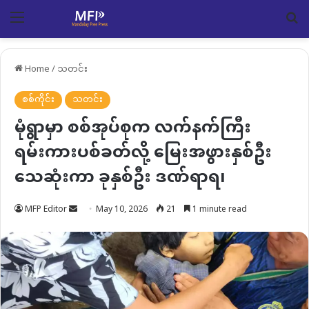
Menu
Se
Home
/
သတင်း
စစ်ကိုင်း
သတင်း
မုံရွာမှာ စစ်အုပ်စုက လက်နက်ကြီး
ရမ်းကားပစ်ခတ်လို့ မြေးအဖွားနှစ်ဦး
သေဆုံးကာ ခုနှစ်ဦး ဒဏ်ရာရ၊
Send
MFP Editor
May 10, 2026
21
1 minute read
an
email