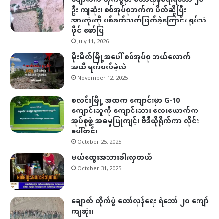
ချောက်က တိုက်ပွဲမှာ တော်လှန်ရေးရဲဘော် ၂၀
ဦး ကျဆုံး၊ စစ်အုပ်စုဘက်က ပိတ်ဆို့ပြီး
အားလုံးကို ပစ်ခတ်သတ်ဖြတ်ခဲ့ကြောင်း ရုပ်သံ
ဖိုင် ဖော်ပြ
July 11, 2026
မိုးမိတ်မြို့အပေါ် စစ်အုပ်စု ဘယ်လောက်
အထိ ရက်စက်ခဲ့လဲ
November 12, 2025
စလင်းမြို့ အထက ကျောင်းမှာ G-10
ကျောင်းသူကို ကျောင်းသား လေးယောက်က
အုပ်စုဖွဲ့ အဓမ္မပြုကျင့်၊ ဗီဒီယိုရိုက်ကာ လိုင်း
ပေါ်တင်၊
October 25, 2025
မယ်ထွေးအသားခါးလှတယ်
October 31, 2025
ချောက် တိုက်ပွဲ တော်လှန်ရေး ရဲဘော် ၂၀ ကျော်
ကျဆုံး၊