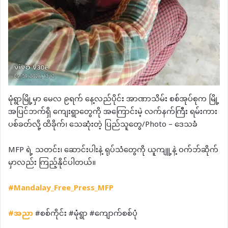
မုံရွာမြို့မှာ မေလ ၉ရက် နေ့လည်ပိုင်း အာဏာသိမ်း စစ်အုပ်စုက မြို့
အပြင်ဘက်ရှိ ကျေးရွာတွေကို အကြောင်းမဲ့ လက်နက်ကြီး ရမ်းကား
ပစ်ခတ်လို့ ထိခိုက်၊ သေဆုံးတဲ့ ပြည်သူတွေ/Photo – ဒေသခံ
MFP ရဲ့ သတင်း၊ ဆောင်းပါးနဲ့ ရုပ်သံတွေကို ယူကျူ့နဲ့ ဝက်ဘ်ဆိုက်
မှာလည်း ကြည့်နိုင်ပါတယ်။
#Mandalay_Free_Press_MFP
#
အညာ
#စစ်ကိုင်း #မုံရွာ #ကျောက်စစ်ပုံ