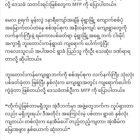
လို့ ဒေသခံ သတင်းရင်းမြစ်တွေက MFP ကို ပြောပါတယ်။
မေလ ၉ရက် မွန်းလွဲ ၁နာရီကျော်အချိန် မုံရွာမြို့ ကျောက်စစ်ပုံ
အမြောက်တပ်ထဲနေ စစ်အုပ်စုက အနီးဝန်းကျင် ကျေးရွာတွေကို
လက်နက်ကြီးနဲ့ ရမ်းကားပစ်ခတ်ရာ မုံရွာမြို့အရှေ့ဘက် ငါးမိုင်
အကွာရှိ ဘူးတောင်းကန်ရွာထဲ ကျရောက် ပေါက်ကွဲပြီး
ကလေးသူငယ် အပါအဝင် ရွာခံ ပြည်သူ ကိုးဦး သေဆုံး၊ ဒဏ်ရာရ
တာလို့ ဆိုပါတယ်။
ဘူးတောင်းကန်ကျေးရွာဘက်ကို စစ်အုပ်စုက လက်နက်ကြီး သုံးလုံး
ပစ်ခတ်ခဲ့တာ ဖြစ်ပြီး နှစ်လုံးက ကျေးရွာအတွင်း ကျရောက်ပေါက်
ကွဲခဲ့တာ ဖြစ်တယ်လို့ ဒေသခံတစ်ဦးက MFP ကို ပြောပါတယ်။
“တိုက်ပွဲဖြစ်တာမရှိဘူး၊ အဲ့ဒီဘက်မှာ အဖွဲ့တွေဘက်က လှုပ်ရှားတာ
လည်း မရှိဘူးရယ်၊ ဒီအတိုင်း အကြောင်းမဲ့ ပစ်တာ၊ ရွာထဲ နှစ်လုံး
ကျတယ်၊ တစ်လုံးက နေအိမ်ပေါ် တည့်တည့်ကျတာ၊ အဲ့အိမ်က
မြေးအဖွား နှစ်ယောက် ဆုံးတယ်”