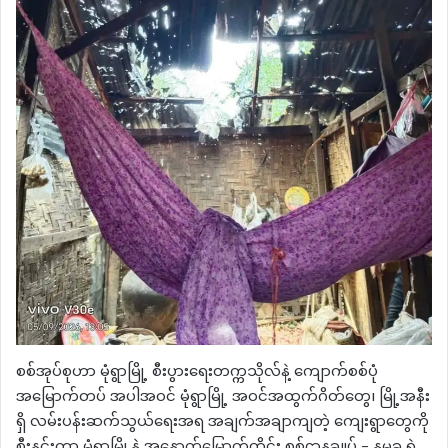
စစ်အုပ်စုဟာ မုံရွာမြို့ စီးပွားရေးတက္ကသိုလ်နဲ့ ကျောက်စစ်ပုံ
အမြောက်တပ် အပါအဝင် မုံရွာမြို့ အဝင်အထွက်ဂိတ်တွေ၊ မြို့အနီး
ရှိ လမ်းပန်းဆက်သွယ်ရေးအရ အချက်အချာကျတဲ့ ကျေးရွာတွေကို
စီးနင်းကာ မုံရွာမြို့နဲ့ အနောက်မြောက်တိုင်း စစ်ဌာနချုပ် – နမခ ရဲ့