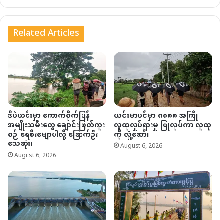
Related Articles
ဒီပဲယင်းမှာ ကောက်စိုက်ပြန်
ယင်းမာပင်မှာ ၈၈၈၈ အကြို
အမျိုးသမီးတွေ ချောင်းဖြတ်ကူး
လူထုလှုပ်ရှားမှု ပြုလုပ်ကာ လူထု
စဉ် ရေစီးမျောပါလို့ ခြောက်ဦး
ကို လှုံ့ဆော်၊
သေဆုံး၊
August 6, 2026
August 6, 2026