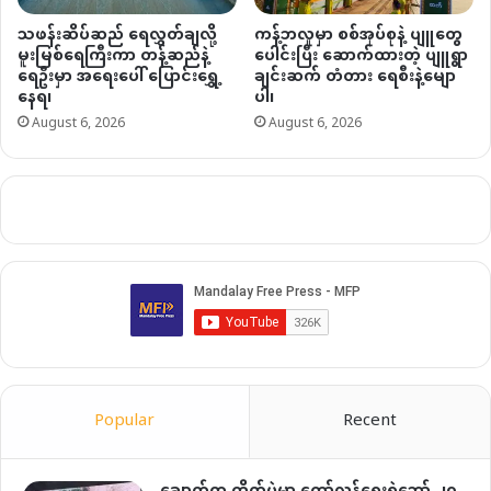
သဖန်းဆိပ်ဆည် ရေလွှတ်ချလို့
ကန့်ဘလူမှာ စစ်အုပ်စုနဲ့ ပျူတွေ
မူးမြစ်ရေကြီးကာ တန့်ဆည်နဲ့
ပေါင်းပြီး ဆောက်ထားတဲ့ ပျူရွာ
ရေဦးမှာ အရေးပေါ် ပြောင်းရွှေ့
ချင်းဆက် တံတား ရေစီးနဲ့မျော
နေရ၊
ပါ၊
August 6, 2026
August 6, 2026
Popular
Recent