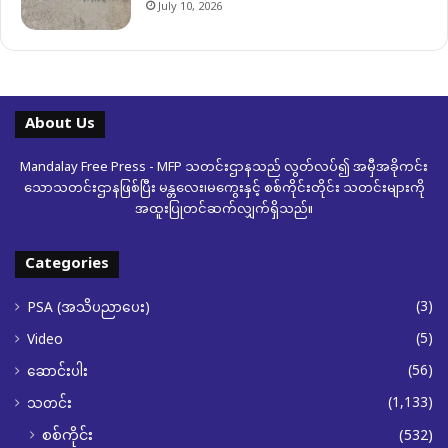
July 10, 2026
About Us
Mandalay Free Press - MFP သတင်းဌာနသည် လွတ်လပ်၍ အမှီအခိုကင်း
သောသတင်းဌာနဖြစ်ပြီး မန္တလေး၊မကွေးနှင့် စစ်ကိုင်းတိုင်း သတင်းများကို
အထူးပြုတင်ဆက်လျှက်ရှိသည်။
Categories
(3)
PSA (အသိပညာပေး)
(5)
Video
(56)
ဆောင်းပါး
(1,133)
သတင်း
စစ်ကိုင်း
(532)