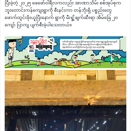
ပြီးခဲ့တဲ့ ၂၀၂၅ ဖေဖော်ဝါရီလကလည်း အာဏာသိမ်း စစ်အုပ်စုက
ဘူးတောင်းကန်ကျေးရွာကို စီးနင်းကာ တန်ဘိုးရှိ ပစ္စည်းတွေ
ဖောက်ထွင်းခိုးယူပြီးနောက် ရွာကို မီးရှို့ဖျက်ဆီးရာ အိမ်ခြေ ၂၀
ကျော် ပြာကျ ပျက်စီးခဲ့ပါသေးတယ်။