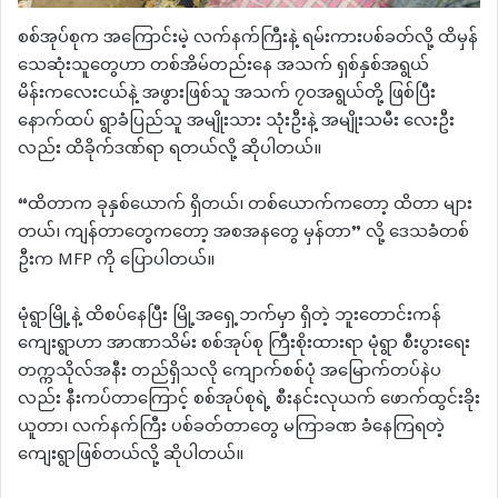
စစ်အုပ်စုက အကြောင်းမဲ့ လက်နက်ကြီးနဲ့ ရမ်းကားပစ်ခတ်လို့ ထိမှန်
သေဆုံးသူတွေဟာ တစ်အိမ်တည်းနေ အသက် ရှစ်နှစ်အရွယ်
မိန်းကလေးငယ်နဲ့ အဖွားဖြစ်သူ အသက် ၇၀အရွယ်တို့ ဖြစ်ပြီး
နောက်ထပ် ရွာခံပြည်သူ အမျိုးသား သုံးဦးနဲ့ အမျိုးသမီး လေးဦး
လည်း ထိခိုက်ဒဏ်ရာ ရတယ်လို့ ဆိုပါတယ်။
“ထိတာက ခုနှစ်ယောက် ရှိတယ်၊ တစ်ယောက်ကတော့ ထိတာ များ
တယ်၊ ကျန်တာတွေကတော့ အစအနတွေ မှန်တာ” လို့ ဒေသခံတစ်
ဦးက MFP ကို ပြောပါတယ်။
မုံရွာမြို့နဲ့ ထိစပ်နေပြီး မြို့အရှေ့ဘက်မှာ ရှိတဲ့ ဘူးတောင်းကန်
ကျေးရွာဟာ အာဏာသိမ်း စစ်အုပ်စု ကြီးစိုးထားရာ မုံရွာ စီးပွားရေး
တက္ကသိုလ်အနီး တည်ရှိသလို ကျောက်စစ်ပုံ အမြောက်တပ်နဲပ
လည်း နီးကပ်တာကြောင့် စစ်အုပ်စုရဲ့ စီးနင်းလုယက် ဖောက်ထွင်းခိုး
ယူတာ၊ လက်နက်ကြီး ပစ်ခတ်တာတွေ မကြာခဏ ခံနေကြရတဲ့
ကျေးရွာဖြစ်တယ်လို့ ဆိုပါတယ်။