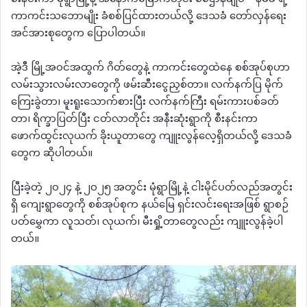
ကာကင်းသဘောမျိုး ခံစစ်ပြင်ထားတယ်လို့ ဒေသခံ တော်လှန်ရေး
အင်အားစုတွေက ပြောပါတယ်။
အဲ့ဒီ မြို့အဝင်အထွက် ဂိတ်တွေနဲ့ ကာကင်းတွေထဲနေ စစ်အုပ်စုဟာ
လမ်းသွားလမ်းလာတွေကို ဖမ်းဆီးငွေညှစ်တာ။ လက်နက်ပြ မိုက်
ကြေးခွဲတာ၊ မူးရူးသောက်စားပြီး လက်နက်ကြီး ရမ်းကားပစ်ခတ်
တာ၊ ရိက္ခာပြတ်ပြီး ငတ်လာတိုင်း အနီးဆုံးရွာကို စီးနင်းကာ
ဖောက်ထွင်းလုယက် ခိုးယူတာတွေ ကျူးလွန်လေ့ရှိတယ်လို့ ဒေသခံ
တွေက ဆိုပါတယ်။
ပြီးခဲ့တဲ့ ၂၀၂၄ နဲ့ ၂၀၂၅ အတွင်း မုံရွာမြို့နဲ့ ငါးမိုင်ပတ်လည်အတွင်း
ရှိ ကျေးရွာတွေကို စစ်အုပ်စုက နယ်မြေ ရှင်းလင်းရေးအဖြစ် ရွာစဉ်
ပတ်မွှေကာ လူသတ်၊ လုယက်၊ မီးရှို့တာတွေလည်း ကျူးလွန်ခဲ့ပါ
တယ်။