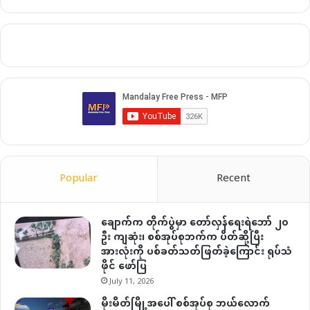
Popular
Recent
ချောက်က တိုက်ပွဲမှာ တော်လှန်ရေးရဲဘော် ၂၀
ဦး ကျဆုံး၊ စစ်အုပ်စုဘက်က ပိတ်ဆို့ပြီး
အားလုံးကို ပစ်ခတ်သတ်ဖြတ်ခဲ့ကြောင်း ရုပ်သံ
ဖိုင် ဖော်ပြ
July 11, 2026
မိုးမိတ်မြို့အပေါ် စစ်အုပ်စု ဘယ်လောက်