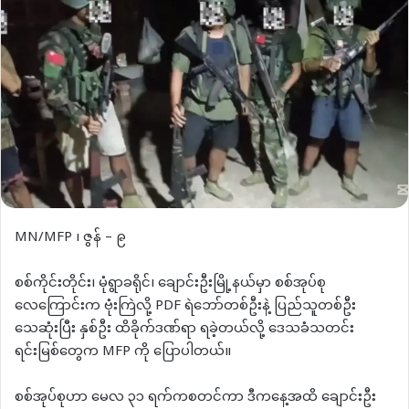
MN/MFP ၊ ဇွန် – ၉
စစ်ကိုင်းတိုင်း၊ မုံရွာခရိုင်၊ ချောင်းဦးမြို့နယ်မှာ စစ်အုပ်စု
လေကြောင်းက ဗုံးကြဲလို့ PDF ရဲဘော်တစ်ဦးနဲ့ ပြည်သူတစ်ဦး
သေဆုံးပြီး နှစ်ဦး ထိခိုက်ဒဏ်ရာ ရခဲ့တယ်လို့ ဒေသခံသတင်း
ရင်းမြစ်တွေက MFP ကို ပြောပါတယ်။‌
စစ်အုပ်စုဟာ မေလ ၃၁ ရက်ကစတင်ကာ ဒီကနေ့အထိ ချောင်းဦး