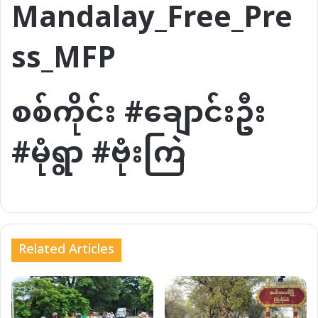
Mandalay_Free_Pre
ss_MFP
စစ်ကိုင်း #ချောင်းဦး
#မုံရွာ #ဗုံးကြဲ
Related Articles