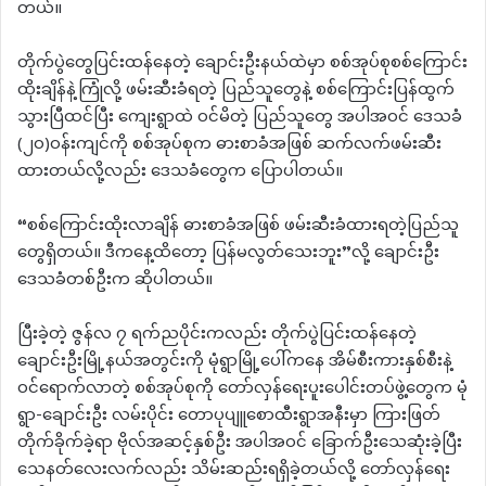
တယ်။
တိုက်ပွဲတွေပြင်းထန်နေတဲ့ ချောင်းဦးနယ်ထဲမှာ စစ်အုပ်စုစစ်ကြောင်း
ထိုးချိန်နဲ့ကြုံလို့ ဖမ်းဆီးခံရတဲ့ ပြည်သူတွေနဲ့ စစ်ကြောင်းပြန်ထွက်
သွားပြီထင်ပြီး ကျေးရွာထဲ ဝင်မိတဲ့ ပြည်သူတွေ အပါအဝင် ဒေသခံ
(၂၀)ဝန်းကျင်ကို စစ်အုပ်စုက ဓားစာခံအဖြစ် ဆက်လက်ဖမ်းဆီး
ထားတယ်လို့လည်း ဒေသခံတွေက ပြောပါတယ်။
“စစ်ကြောင်းထိုးလာချိန် ဓားစာခံအဖြစ် ဖမ်းဆီးခံထားရတဲ့ပြည်သူ
တွေရှိတယ်။ ဒီကနေ့ထိတော့ ပြန်မလွတ်သေးဘူး”လို့ ချောင်းဦး
ဒေသခံတစ်ဦးက ဆိုပါတယ်။
‌ပြီးခဲ့တဲ့ ဇွန်လ ၇ ရက်ညပိုင်းကလည်း တိုက်ပွဲပြင်းထန်နေတဲ့
ချောင်းဦးမြို့နယ်အတွင်းကို မုံရွာမြို့ပေါ်ကနေ အိမ်စီးကားနှစ်စီးနဲ့
ဝင်ရောက်လာတဲ့ စစ်အုပ်စုကို တော်လှန်ရေးပူးပေါင်းတပ်ဖွဲ့တွေက မုံ
ရွာ-ချောင်းဦး လမ်းပိုင်း တောပုပျူစောထီးရွာအနီးမှာ ကြားဖြတ်
တိုက်ခိုက်ခဲ့ရာ ဗိုလ်အဆင့်နှစ်ဦး အပါအဝင် ခြောက်ဦးသေဆုံးခဲ့ပြီး
သေနတ်လေးလက်လည်း သိမ်းဆည်းရရှိခဲ့တယ်လို့ တော်လှန်ရေး