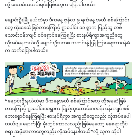
လို့ ဒေသခံသတင်းရင်းမြစ်တွေက ပြောပါတယ်။
ချောင်းဦးမြို့နယ်ထဲမှာ ဒီကနေ့ ဇွန်လ ၉ ရက်နေ့ အထိ စစ်ကြောင်း
တွေ ထိုးနေဆဲဖြစ်တာကြောင့် ရွာပေါင်း ၁၁ ရွာက ပြည်သူ တစ်
သောင်းဝန်းကျင် စစ်ရှောင်နေကြရပြီး စားနပ်ရိက္ခာအကူညီတွေ
လိုအပ်နေတယ်လို့ ချောင်းဦးပကဖ သတင်းနဲ့ပြန်ကြားရေးတာဝန်ခံ
က ဆက်ပြောပါတယ်။
“ချောင်းဦးနယ်ထဲမှာ ဒီကနေ့အထိ စစ်ကြောင်းတွေ ထိုးနေဆဲဖြစ်
တာကြောင့် ရွာပေါင်း၁၁ရွာက ပြည်သူသောင်းဂဏန်း ဝန်းကျင် စစ်
ဘေးရှောင်နေကြရပြီး စားနပ်ရိက္ခာ အကူညီတွေလည်း လိုအပ်နေပါ
တယ်ဗျ။ နောက်ပြီး မိုးတွင်းကာလလည်းဖြစ်နေတော့ နေစရာထိုင်
စရာ အမိုးအကာတွေလည်း လိုအပ်နေပါတယ်”လို့ သူက ဆိုပါ