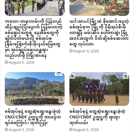
ကလေး-တမူးလမ်းကို ပြန်လည်
ယင်းမာပင်မြို့ထဲ ခိုအောင်းနေတဲ့
ထိန်းချုပ်ပြီးနောက် ပြန်မလာတဲ့
စစ်အုပ်စုက မြို့ကို ပိုမိုအုပ်စီးမိ
စစ်ရှောင်တွေရဲ့ နေအိမ်တွေကို
လာချိန် ဖမ်းဆီး၊ ပေါ်တာဆွဲ၊ မြို့
ချိတ်ပိတ်မယ်လို့ စစ်အုပ်စု
အဝင်အထွက် ပိတ်ဆို့စစ်ဆေးတာ
ခြိမ်းခြောက်၊စိုးမိုးနယ်မြေတွေ
တွေ လုပ်လာ၊
မှာ အုပ်ချုပ်ရေးယန္တရား
August 4, 2026
လည်ပတ်ဖို့ ကြိုးစားနေ
August 5, 2026
စစ်အုပ်စုနဲ့ တွေ့ဆုံဆွေးနွေးခဲ့တဲ့
စစ်အုပ်စုနဲ့ တွေ့ဆုံဆွေးနွေးခဲ့တဲ့
CNO/CNDF ဥက္ကဋ္ဌကို တာဝန်က
CNO/CNDF ဥက္ကဋ္ဌကို ရာထူး
ရပ်စဲကြောင်း ထုတ်ပြန်၊
ထုတ်ပယ်၊
August 3, 2026
August 3, 2026