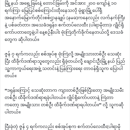
မြို့နယ် အရှေ့ခြမ်းနဲ့ တောင်ခြမ်းကို အင်အား ၂၀၀ ကျော်နဲ့ ၁၀
ရက်ကြာ မြေပြင်စစ်ကြောင်းထိုးနေသလို မုံရွာမြို့ပေါ်ရှိ
အနောက်မြောက်တိုင်းစစ်ဌာနချုပ် (နမခ)ကနေလည်း လက်နက်ကြီး
နဲ့ ပစ်ခတ်တာ၊ အသေခံဒရုန်း၊ စက်တပ်လေထီး (ပါရာမိုတာ)၊ ဂျိုင်ရို
ကော်ပတာတွေနဲ့ပါ နေ့စဉ်နီးပါး ဗုံးကြဲတိုက်ခိုက်နေတယ်လို့ ဒေသခံ
တွေက ဆိုပါတယ်။
ဇွန် ၇ ရက်ကလည်း စစ်အုပ်စု ဗုံးကြဲလို့ အမျိုးသားတစ်ဦး သေဆုံး
ပြီး ထိခိုက်ဒဏ်ရာသူတွေလည်း ရှိခဲ့တယ်လို့ ချောင်းဦးမြို့နယ် ပြည်
သူ့ကာကွယ်ရေးအဖွဲ့ သတင်းနဲ့ပြန်ကြားရေး တာဝန်ရှိသူက ပြောပါ
တယ်။
“ဒရုန်းကြောင့် သေဆုံးတာက ကျားတစ်ဦးဖြစ်ပြီးတော့ အမျိုးသမီး
တစ်ဦး ထိခိုက်ဒဏ်ရာရခဲ့ပါတယ်။ ဂျိုင်ရိုကော်ပတာနဲ့ ကြဲတာ
ကတော့ အမျိုးသား တစ်ဦး ထိခိုက်ဒဏ်ရာရပါတယ်။” လို့ သူကဆို
ပါတယ်။
ပြီးခဲ့တဲ့ ဇွန် ၄ ရက်ကလည်း စစ်အုပ်စုက စက်တပ်လေထီး(ပါရာမို