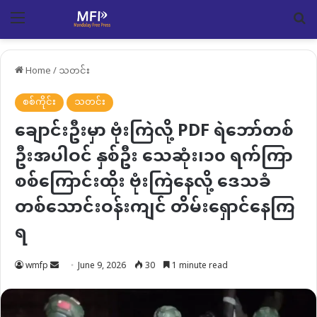
Menu
Se
Home
/
သတင်း
စစ်ကိုင်း
သတင်း
ချောင်းဦးမှာ ဗုံးကြဲလို့ PDF ရဲဘော်တစ်
ဦးအပါဝင် နှစ်ဦး သေဆုံး၊၁၀ ရက်ကြာ
စစ်ကြောင်းထိုး ဗုံးကြဲနေလို့ ဒေသခံ
တစ်သောင်းဝန်းကျင် တိမ်းရှောင်နေကြ
ရ
Send
wmfp
June 9, 2026
30
1 minute read
an
email