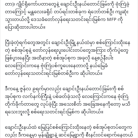
တာ)၊ ဂျိုင်ရိုကော်ပတာတွေနဲ့ ချောင်းဦးနယ်တောင်ခြမ်းကို ဗုံးကြဲခဲ့
တာကြောင့် မန္တလေးခရိုင် တပ်ရင်းတစ်ခုက ရဲဘော်တစ်ဦး ကျဆုံး
သွားတယ်လို့ ဒေသခံတော်လှန်ရေးသတင်းရင်းမြစ်က MFP ကို
ပြောဆိုထားပါတယ်။
ပြီးခဲ့တဲ့ရက်တွေအတွင်း ချောင်းဦးမြို့နယ်ထဲမှာ စစ်ကြောင်းထိုးနေ
တဲ့ စစ်အုပ်စုနဲ့ တော်လှန်ရေးပူးပေါင်းတပ်တွေအကြား တိုက်ပွဲတွေ
ဖြစ်ပွားနေပြီး အထိနာတဲ့ စစ်အုပ်စုက အခုလို နေ့စဉ်နီးပါး
လေကြောင်းကနေ ဗုံးကြဲပစ်ကူပေးနေတာလို့ နယ်မြေခံ
တော်လှန်ရေးသတင်းရင်းမြစ်တစ်ဦးက ဆိုပါတယ်။
ဒီကနေ့ ဇွန်လ ၉ရက်မှာလည်း ချောင်းဦးနယ်တောင်ခြမ်းကို စစ်
အုပ်စုက လက်နက်ကြီးနဲ့ ပစ်ခတ်ခဲ့သလို လေကြောင်းကနေ ဗုံးကြဲ
တိုက်ခိုက်တာတွေ လုပ်ခဲ့ပြီး အသေးစိတ် အခြေအနေကိုတော့ မသိ
ရသေးဘူးလို့ စစ်ရေးသတင်းရင်းမြစ်က ဆိုပါတယ်။
ချောင်းဦးနယ်ထဲ မြေပြင်စစ်ကြောင်းထိုးနေတဲ့ စစ်အုပ်စုတပ်တွေက
လည်း ဒီကနေ့မှာ မှန်ချိုရွာနဲ့ ဆင်မြေရွာကို စီးနင်းဝင်ရောက်နေတယ်