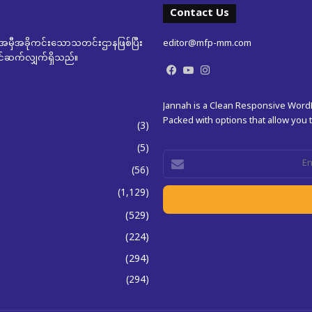
Contact Us
မှီအခိုကင်းသောသတင်းဌာနဖြစ်ပြီး
editor@mfp-mm.com
ုတင်ဆက်လျှက်ရှိသည်။
Facebook
YouTube
Instagram
Jannah is a Clean Responsive Wor
Packed with options that allow you
(3)
(5)
Enter
(56)
your
Email
(1,129)
address
(529)
(224)
(294)
(294)