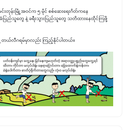
ှာ မင်းတုန်းမြို့အဝင်က ၅ မိုင် စစ်ဆေးရေးဂိတ်ကနေ
ပြည်သူတွေ နဲ့ ခရီးသွားပြည်သူတွေ သတိထားနေထိုင်ကြဖို့
နဲ့ တယ်လီဂရမ်မှာလည်း ကြည့်နိုင်ပါတယ်။