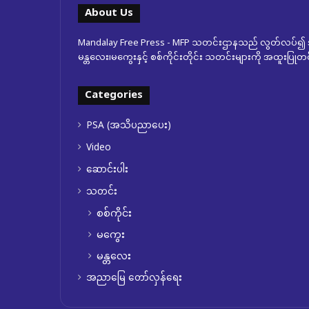
About Us
Mandalay Free Press - MFP သတင်းဌာနသည် လွတ်လပ်၍ အ
မန္တလေး၊မကွေးနှင့် စစ်ကိုင်းတိုင်း သတင်းများကို အထူးပြ
Categories
PSA (အသိပညာပေး)
Video
ဆောင်းပါး
သတင်း
စစ်ကိုင်း
မကွေး
မန္တလေး
အညာမြေ တော်လှန်ရေး