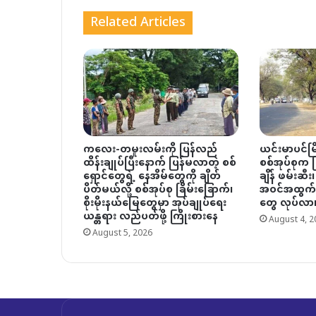
Related Articles
ကလေး-တမူးလမ်းကို ပြန်လည်
ယင်းမာပင်မြိ
ထိန်းချုပ်ပြီးနောက် ပြန်မလာတဲ့ စစ်
စစ်အုပ်စုက မြိ
ရှောင်တွေရဲ့ နေအိမ်တွေကို ချိတ်
ချိန် ဖမ်းဆီး၊
ပိတ်မယ်လို့ စစ်အုပ်စု ခြိမ်းခြောက်၊
အဝင်အထွက် 
စိုးမိုးနယ်မြေတွေမှာ အုပ်ချုပ်ရေး
တွေ လုပ်လာ
ယန္တရား လည်ပတ်ဖို့ ကြိုးစားနေ
August 4, 2
August 5, 2026