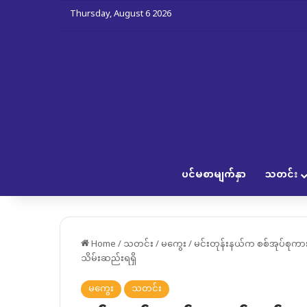
Thursday, August 6 2026
ပင်မစာမျက်နှာ
သတင်း
Home
/
သတင်း
/
မကွေး
/
မင်းတုန်းနယ်က စစ်အုပ်စုကားတ
သိမ်းဆည်းရရှိ
မကွေး
သတင်း