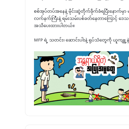
စစ်အုပ်တပ်အနေနဲ့ မိုင်းဆွဲတိုက်ခိုက်ခံရပြီးနောက်မ
လက်နက်ကြီးနဲ့ ရမ်းသမ်းပစ်ခတ်နေတာကြောင့် ဒေသခံ
အသိပေးထားပါတယ်။
MFP ရဲ့ သတင်း၊ ဆောင်းပါးနဲ့ ရုပ်သံတွေကို ယူကျူ့