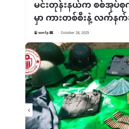
မင်းတုန်းနယ်က စစ်အုပ်စုကာ
မှာ ကားတစ်စီီးနဲ့ လက်နက
Send
wmfp
October 28, 2025
an
email