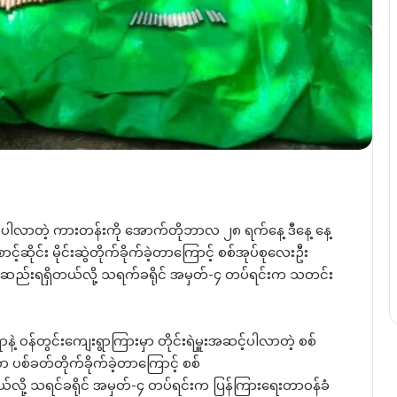
ိုက်ပါလာတဲ့ ကားတန်းကို အောက်တိုဘာလ ၂၈ ရက်နေ့ ဒီနေ့ နေ့
ိုင်း မိုင်းဆွဲတိုက်ခိုက်ခဲ့တာကြောင့် စစ်အုပ်စုလေးဦး
ဆည်းရရှိတယ်လို့ သရက်ခရိုင် အမှတ်-၄ တပ်ရင်းက သတင်း
ွာနဲ့ ဝန်တွင်းကျေးရွာကြားမှာ တိုင်းရဲမှူးအဆင့်ပါလာတဲ့ စစ်
 ပစ်ခတ်တိုက်ခိုက်ခဲ့တာကြောင့် စစ်
်လို့ သရင်ခရိုင် အမှတ်-၄ တပ်ရင်းက ပြန်ကြားရေးတာဝန်ခံ