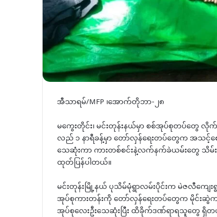
အီသာရမ်/MFP ၊အောက်တိုဘာ-၂၈
မကွေးတိုင်း၊ မင်းတုန်းနယ်မှာ စစ်အုပ်စုတပ်တွေ လ
လည် ၁ နာရီခန့်မှာ တော်လှန်ရေးတပ်တွေက အသင့်စောင့်ဆ
သေဆုံးကာ ကားတစ်စင်းနဲ့လက်နက်ခဲယမ်းတွေ သိမ်း
ထုတ်ပြန်ပါတယ်။
မင်းတုန်းမြို့နယ် ပုသိမ်မုံရွာလမ်းပိုင်းက မဲဇလီကျေးရ
အုပ်စုကားတန်းကို တော်လှန်‌ရေးတပ်တွေက မိုင်းဆွဲကာ
အုပ်စုလေးဦးသေဆုံးပြီး ထိခိုက်ဒဏ်ရာရသူတွေ ရှိတယ