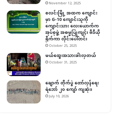
November 12, 2025
စလင်းမြို့ အထက ကျောင်း
မှာ G-10 ကျောင်းသူကို
ကျောင်းသား လေးယောက်က
အုပ်စုဖွဲ့ အဓမ္မပြုကျင့်၊ ဗီဒီယို
ရိုက်ကာ လိုင်းပေါ်တင်၊
October 25, 2025
မယ်ထွေးအသားခါးလှတယ်
October 31, 2025
ချောက် တိုက်ပွဲ တော်လှန်ရေး
ရဲဘော် ၂၀ ကျော် ကျဆုံး၊
July 10, 2026