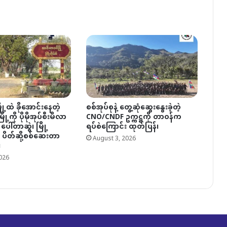
ု့ထဲ ခိုအောင်းနေတဲ့
စစ်အုပ်စုနဲ့ တွေ့ဆုံဆွေးနွေးခဲ့တဲ့
ု့ကို ပိုမိုအုပ်စီးမိလာ
CNO/CNDF ဥက္ကဋ္ဌကို တာဝန်က
 ပေါ်တာဆွဲ၊ မြို့
ရပ်စဲကြောင်း ထုတ်ပြန်၊
ပိတ်ဆို့စစ်ဆေးတာ
August 3, 2026
၊
026