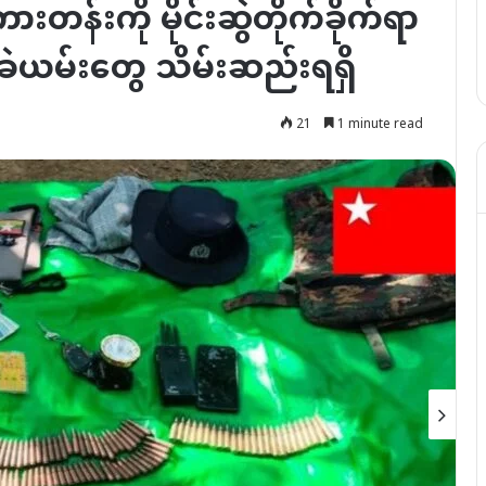
းတန်းကို မိုင်းဆွဲတိုက်ခိုက်ရာ
်ခဲယမ်းတွေ သိမ်းဆည်းရရှိ
21
1 minute read