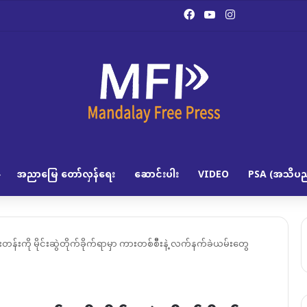
Facebook
YouTube
Instagram
အညာမြေ တော်လှန်ရေး
ဆောင်းပါး
VIDEO
PSA (အသိပည
န်းကို မိုင်းဆွဲတိုက်ခိုက်ရာမှာ ကားတစ်စီီးနဲ့ လက်နက်ခဲယမ်းတွေ