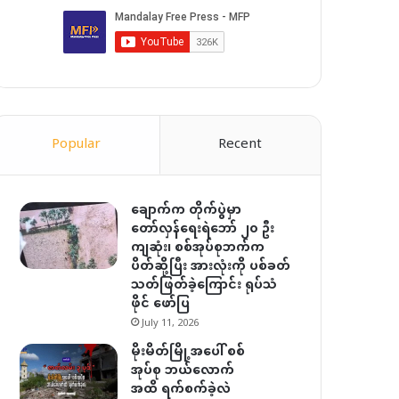
Popular
Recent
ချောက်က တိုက်ပွဲမှာ
တော်လှန်ရေးရဲဘော် ၂၀ ဦး
ကျဆုံး၊ စစ်အုပ်စုဘက်က
ပိတ်ဆို့ပြီး အားလုံးကို ပစ်ခတ်
သတ်ဖြတ်ခဲ့ကြောင်း ရုပ်သံ
ဖိုင် ဖော်ပြ
July 11, 2026
မိုးမိတ်မြို့အပေါ် စစ်
အုပ်စု ဘယ်လောက်
အထိ ရက်စက်ခဲ့လဲ