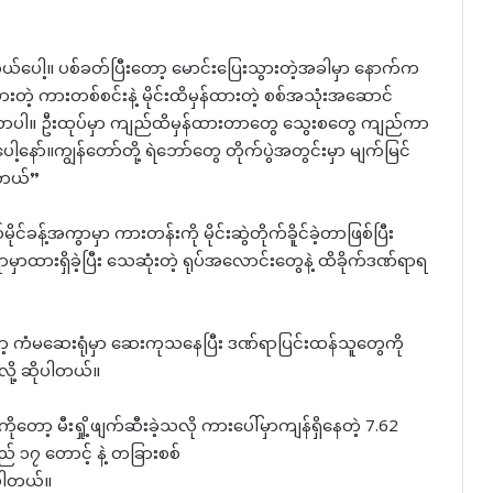
တယ်ပေါ့။ ပစ်ခတ်ပြီးတော့ မောင်းပြေးသွားတဲ့အခါမှာ နောက်က
ားတဲ့ ကားတစ်စင်းနဲ့ မိုင်းထိမှန်ထားတဲ့ စစ်အသုံးအဆောင်
ိခဲ့တာပါ။ ဦးထုပ်မှာ ကျည်ထိမှန်ထားတာတွေ သွေးစတွေ ကျည်ကာ
နော်။ကျွန်တော်တို့ ရဲဘော်တွေ တိုက်ပွဲအတွင်းမှာ မျက်မြင်
င်တယ်”
ုင်ခန့်အကွာမှာ ကားတန်းကို မိုင်းဆွဲတိုက်ခိူင်ခဲ့တာဖြစ်ပြီး
ရာမှာထားရှိခဲ့ပြီး သေဆုံးတဲ့ ရုပ်အလောင်းတွေနဲ့ ထိခိုက်ဒဏ်ရာရ
တော့ ကံမဆေးရုံမှာ ဆေးကုသနေပြီး ဒဏ်ရာပြင်းထန်သူတွေကို
ို့ ဆိုပါတယ်။
းကိုတော့ မီးရှို့ဖျက်ဆီးခဲ့သလို ကားပေါ်မှာကျန်ရှိနေတဲ့ 7.62
 ၁၇ တောင့် နဲ့ တခြားစစ်
်ပါတယ်။