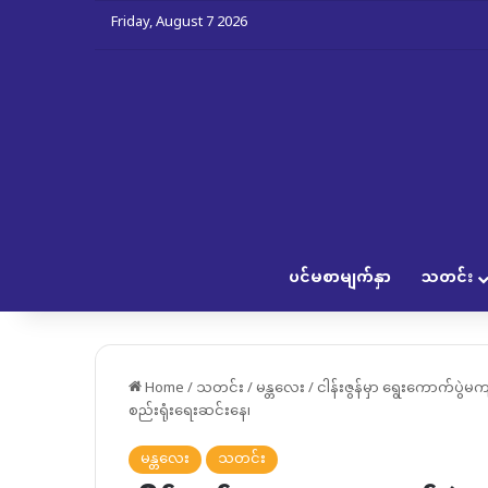
Friday, August 7 2026
ပင်မစာမျက်နှာ
သတင်း
Home
/
သတင်း
/
မန္တလေး
/
ငါန်းဇွန်မှာ ရွေးကောက်ပွဲမ
စည်းရုံးရေးဆင်းနေ၊
မန္တလေး
သတင်း