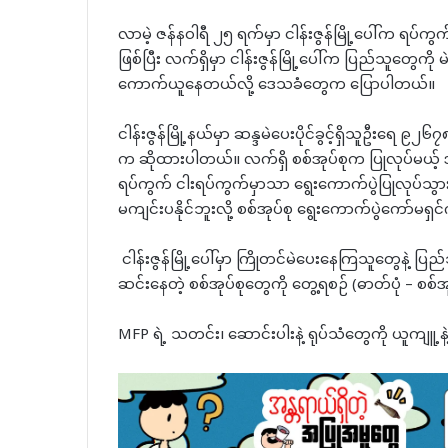
လာမဲ့ ဇန်နဝါရီ ၂၅ ရက်မှာ ငါန်းဇွန်မြို့ပေါ်က ရပ်က
ဖြစ်ပြီး လက်ရှိမှာ ငါန်းဇွန်မြို့ပေါ်က ပြည်သူတွေက
ကောက်ယူနေတယ်လို့ ဒေသခံတွေက ပြောပါတယ်။
ငါန်းဇွန်မြို့နယ်မှာ ဆန္ဒမဲပေးပိုင်ခွင့်ရှိသူဦးရေ 
က ဆိုထားပါတယ်။ လက်ရှိ စစ်အုပ်စုက ပြုလုပ်မယ့် အတ
ရပ်ကွက် ငါးရပ်ကွက်မှာသာ ရွေးကောက်ပွဲပြုလုပ်သွားမှ
မကျင်းပနိုင်ဘူးလို့ စစ်အုပ်စု ရွေးကောက်ပွဲကော်မရ
⁨ ⁨ငါန်းဇွန်မြို့ပေါ်မှာ ကြိုတင်မဲပေးနေကြသူတွေနဲ့
ဆင်းနေတဲ့ စစ်အုပ်စုတွေကို တွေ့ရစဉ် (ဓာတ်ပုံ – စစ်အုပ
MFP ရဲ့ သတင်း၊ ဆောင်းပါးနဲ့ ရုပ်သံတွေကို ယူကျူ့