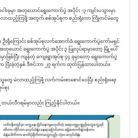
ွက်ငါးခုမှာ အတုယောင်ရွေးကောက်ပွဲ အပိုင်း -၃ ကျင်းပသွားမှာ
ို မဲလာထည့်ကြဖို့ အတွက် စစ်အုပ်စုက စည်းရုံးကာ ကြိုတင်မဲတွေ
၉၂၆၇၈ ဦးရှိကြောင်း စစ်အုပ်စုလက်အောက်ခံ ရွေးကောက်ပွဲကော်မရှင်
ုယောင် ရွေးကောက်ပွဲ အပိုင်း ၃ ပြုလုပ်ရာမှာတော့ မြို့ပေါ်
ာဖြစ်ပြီး ကျန်တဲ့ ကျေးရွာအုပ်စု ၄၄ ခုမှာတော့ ရွေးကောက်ပွဲ
ှင်က ပြီးခဲ့တဲ့နှစ် ဒီဇင်ဘာ ၂၇ ရက်က ထုတ်ပြန်ထားပါတယ်။
 ပြည်သူတွေ မဲလာထည့်ကြဖို့ လက်ကမ်းစာစောင်ဝေပြီး စည်းရုံးရေး
်စု)⁩
နဲ့ တယ်လီဂရမ်မှာလည်း ကြည့်နိုင်ပါတယ်။