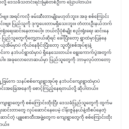
ယ်လို့ ဒေသခံသတင်းရင်းမြစ်တစ်ဦးက ပြောပါတယ်။
ျ။ အရင်ကလို ဖမ်းဆီးတာမျိုးမဟုတ်ဘူး။ အခု စစ်ကြောင်း
င်းဗျ။ ပြည်သူကို ဒုက္ခပေးတာမရှိသေးဘူး။ တံတားဦးနယ်ဘက်
ုံးရေးဆင်းနေတာပေါ့။ ဘယ်လိုပုံစံမျိုး စည်းရုံးရေး ဆင်းနေ
ပြည်သူတွေကိုတွေ့တယ်ဆိုရင် ခေါ်ပြီးတော့ ရွာထဲမှာပြန်နေ
်အိမ်မှာပဲ ကိုယ်နေခိုင်းပြီးတော့ သူတို့(စစ်အုပ်စု)နဲ့
်းက နဘဲပင်ရွာထဲမှာပဲ ရှိနေသေးတယ်။ ရွေးကောက်ပွဲအတွက်
င်းပါ။ အခုလောလောဆယ်မှာ ပြည်သူတွေကို ဘာမှလုပ်တာတော့
ှေ့ခြမ်းက သနပ်စစ်ကျေးရွာအုပ်စု နဘဲပင်ကျေးရွာထဲမှာပဲ
င်းအခြေအနေကို စောင့်ကြည့်နေရတယ်လို့ ဆိုပါတယ်။
 ကျေးရွာတွေကို စစ်ကြောင်းထိုးပြီး ဒေသခံပြည်သူတွေကို ထွက်မ
ံးရေးဆင်းတာတွေ လုပ်ဆောင်နေပေမဲ့ ငါန်းဇွန်နယ်နဲ့ထိစပ်နေတဲ့
ဦးဆောင်တဲ့ ပျူစောထီးအဖွဲ့တွေက ကျေးရွာတွေကို စစ်ကြောင်းထိုး
ါတယ်။