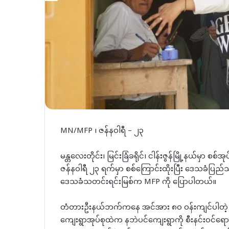
MN/MFP ၊ ဇန်နဝါရီ – ၂၃
မန္တလေးတိုင်း၊ မြင်းခြံခရိုင်၊ ငါန်းဇွန်မြို့နယ်မှာ စ
ဇန်နဝါရီ ၂၃ ရက်မှာ စစ်ကြောင်းထိုးပြီး ဒေသခံပြည
ဒေသခံသတင်းရင်းမြစ်က MFP ကို ပြောပါတယ်။
တံတားဦးနယ်ဘက်ကနေ အင်အား ၈၀ ဝန်းကျင်ပါတဲ့ စစ
ကျေးရွာအုပ်စုထဲက နဘဲပင်ကျေးရွာကို စီးနင်းဝင်ရ