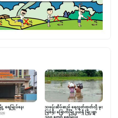
ြို့ ရေမြုပ်နေ၊
သဖန်းဆိပ်ဆည် ရေလွှတ်ထုတ်လို့ မူး
မြစ်ရိုး ခြောက်မြို့နယ်ရှိ မြို့၊ရွာ
026
၁၀၀ ကျော် ရေမြုပ်၊