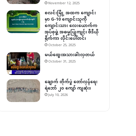
November 12, 2025
စလင်းမြို့ အထက ကျောင်း
မှာ G-10 ကျောင်းသူကို
ကျောင်းသား လေးယောက်က
အုပ်စုဖွဲ့ အဓမ္မပြုကျင့်၊ ဗီဒီယို
ရိုက်ကာ လိုင်းပေါ်တင်၊
October 25, 2025
မယ်ထွေးအသားခါးလှတယ်
October 31, 2025
ချောက် တိုက်ပွဲ တော်လှန်ရေး
ရဲဘော် ၂၀ ကျော် ကျဆုံး၊
July 10, 2026