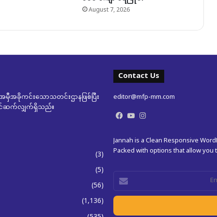
August 7, 2026
Contact Us
မှီအခိုကင်းသောသတင်းဌာနဖြစ်ပြီး
editor@mfp-mm.com
ုတင်ဆက်လျှက်ရှိသည်။
Facebook
YouTube
Instagram
Jannah is a Clean Responsive Wor
Packed with options that allow you
(3)
(5)
Enter
(56)
your
Email
(1,136)
address