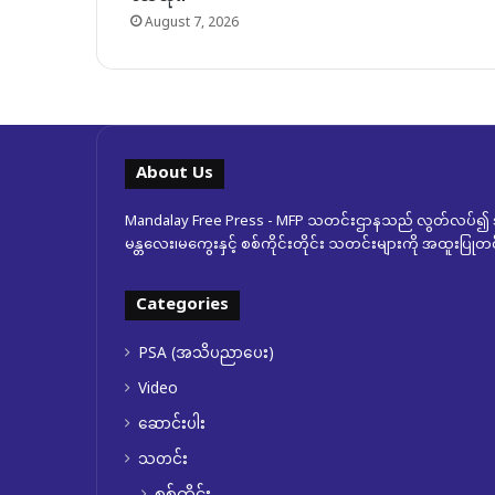
August 7, 2026
About Us
Mandalay Free Press - MFP သတင်းဌာနသည် လွတ်လပ်၍ အ
မန္တလေး၊မကွေးနှင့် စစ်ကိုင်းတိုင်း သတင်းများကို အထူးပြ
Categories
PSA (အသိပညာပေး)
Video
ဆောင်းပါး
သတင်း