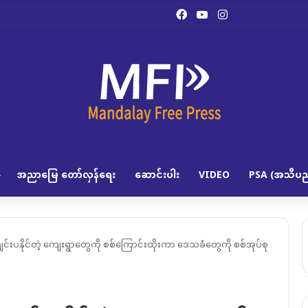
Facebook
YouTube
Instagram
အညာမြေ တော်လှန်ရေး
ဆောင်းပါး
VIDEO
PSA (အသိပည
ကျင်းပနိုင်တဲ့ ကျေးရွာတွေကို စစ်ကြောင်းထိုးကာ ဒေသခံတွေကို စစ်အုပ်စု