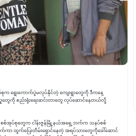
စ်အုပ်စုက ရွေးကောက်ပွဲမလုပ်နိုင်တဲ့ ကျေးရွာတွေကို ဒီကနေ့
်သူတွေကို စည်းရုံးရေးဆင်းတာတွေ လုပ်ဆောင်နေတယ်လို့
်အုပ်စုတွေက ငါန်းဇွန်မြို့နယ်အရှေ့ဘက်က သနပ်စစ်
ောက်ကာ ထွက်ပြေးတိမ်းရှောင်နေတဲ့ အရပ်သားတွေကိုခေါ်ဆောင်