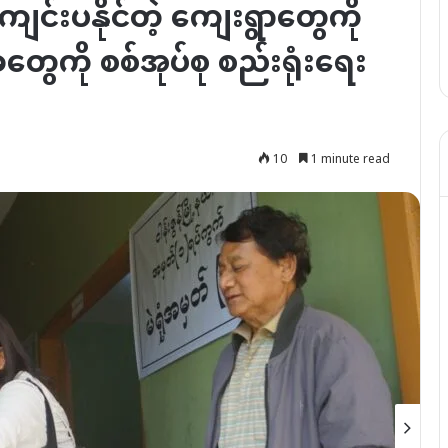
မကျင်းပနိုင်တဲ့ ကျေးရွာတွေကို
ွေကို စစ်အုပ်စု စည်းရုံးရေး
10
1 minute read