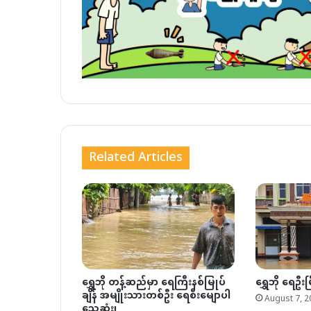
Related Articles
ရွှေဘို တန့်ဆည်မှာ ရေကြီးနစ်မြုပ်
ရွှေဘို ရေဦးမ
ချိန် အမျိုးသားတစ်ဦး ရေစီးမျောပါ
August 7, 2
သေဆုံး၊