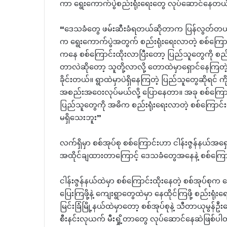
ကာ ရွေးကောက်ပွဲစည်းရုံးရေးတွေ လုပ်ဆောင်နေတ
“ဒေသခံတွေ ဖမ်းဆီးခံရတယ်ဆိုတာက ပြန်လွတ်တယ်ဗ
က ရွေးကောက်ပွဲအတွက် စည်းရုံးရေးလာတဲ့ စစ်ကြော
ကနေ စစ်ကြောင်းထိုးလာပြီးတော့ ပြည်သူတွေကို စည်းရ
တာလဲဆိုတော့ သူတို့လာလို့ တောထဲမှာရှောင်နေကြတဲ့ 
ခိုင်းတယ်။ ရွာထဲမှာပဲရှိနေကြတဲ့ ပြည်သူတွေဆိုရင် ကိုယ့
အစည်းအဝေးလုပ်မယ်လို့ ပြောနေတာ။ အခု စစ်ကြောင
ပြည်သူတွေကို အဓိက စည်းရုံးရေးလာတဲ့ စစ်ကြော
မရှိသေးဘူး”
လက်ရှိမှာ စစ်အုပ်စု စစ်ကြောင်းဟာ ငါန်းဇွန်နယ်အရ
အထိုင်ချထားတာကြောင့် ဒေသခံတွေအနေနဲ့ စစ်ကြော
ငါန်းဇွန်နယ်ထဲမှာ စစ်ကြောင်းထိုးနေတဲ့ စစ်အုပ်စုက
ပြေးကြဖို့နဲ့ ကျေးရွာတွေထဲမှာ နေထိုင်ကြဖို့ စည်းရု
မြင်းခြံမြို့နယ်ထဲမှာတော့ စစ်အုပ်စုနဲ့ သီတာယုမွန်
စီးနင်းလုယက် မီးရှို့တာတွေ လုပ်ဆောင်နေဆဲဖြစ်ပ