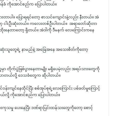
န်ခံ ကိုအောင်စည်က ပြောပါတယ်။
ချသွားတာပါ။ ပြောရရင်တော့ စာသင်ကျောင်းနဲ့လည်း နီးတယ်။ အဲ
ော့ ငါးဦးဆုံးတယ်။ ကလေးတစ်ဦးပါတယ်။ အရာတော်ဆိုတာ
င်းထိုးနေတာတော့ ရှိတယ်။ အဲဒါကို ဒီမနက် လေကြောင်းကနေ
းသူတွေရဲ့ နာမည်နဲ့ အခြေအနေ အသေးစိတ်ကိုတော့
မှာ တိုက်ပွဲဖြစ်ပွားနေတာမျိုး မရှိပေမဲ့လည်း အရပ်သားတွေကို
းလာတယ်လို့ ဒေသခံတွေက ဆိုပါတယ်။
ဝန်းကျင်နေထိုင်ပြီး စစ်အုပ်စုရဲ့လေကြောင်း ပစ်ခတ်မှုကြောင့်
တယ်လို့ ကိုအောင်စည်က ပြောပါတယ်။
ေးကုသမှု ပေးနေပြီး ဒဏ်ရာပြင်းထန်သးတွေကိုတော့ စောင့်