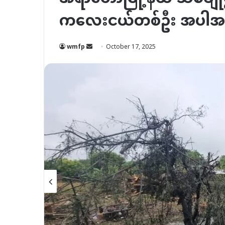
ကလေးငယ်တစ်ဦး အပါအဝင
Send
wmfp
October 17, 2025
an
email