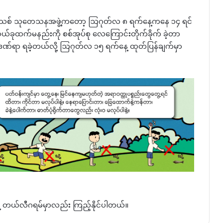
်းသစ် သုတေသနအဖွဲ့ကတော့ ဩဂုတ်လ ၈ ရက်နေ့ကနေ ၁၄ ရင်
ဆယ်ခုထက်မနည်းကို စစ်အုပ်စု လေကြောင်းတိုက်ခိုက် ခဲ့တာ
ဏ်ရာ ရခဲ့တယ်လို့ ဩဂုတ်လ ၁၅ ရက်နေ့ ထုတ်ပြန်ချက်မှာ
နဲ့ တယ်လီဂရမ်မှာလည်း ကြည့်နိုင်ပါတယ်။