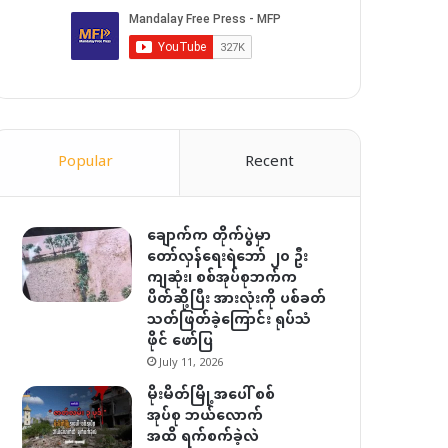
Popular
Recent
ချောက်က တိုက်ပွဲမှာ
တော်လှန်ရေးရဲဘော် ၂၀ ဦး
ကျဆုံး၊ စစ်အုပ်စုဘက်က
ပိတ်ဆို့ပြီး အားလုံးကို ပစ်ခတ်
သတ်ဖြတ်ခဲ့ကြောင်း ရုပ်သံ
ဖိုင် ဖော်ပြ
July 11, 2026
မိုးမိတ်မြို့အပေါ် စစ်
အုပ်စု ဘယ်လောက်
အထိ ရက်စက်ခဲ့လဲ