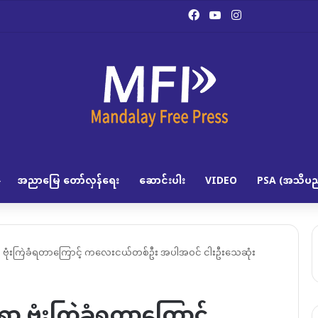
Facebook
YouTube
Instagram
အညာမြေ တော်လှန်ရေး
ဆောင်းပါး
VIDEO
PSA (အသိပည
ရွာ ဗုံးကြဲခံရတာကြောင့် ကလေးငယ်တစ်ဦး အပါအဝင် ငါးဦးသေဆုံး
ွာ ဗုံးကြဲခံရတာကြောင့်