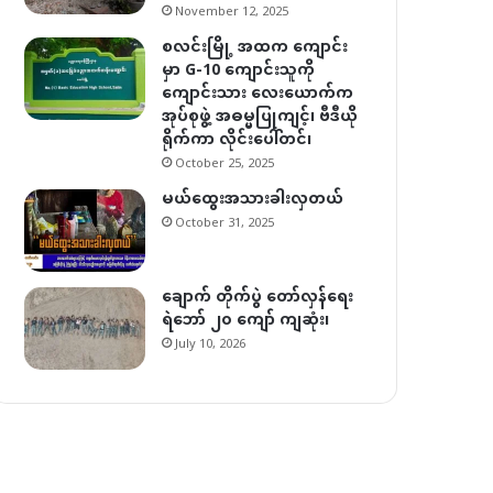
November 12, 2025
စလင်းမြို့ အထက ကျောင်း
မှာ G-10 ကျောင်းသူကို
ကျောင်းသား လေးယောက်က
အုပ်စုဖွဲ့ အဓမ္မပြုကျင့်၊ ဗီဒီယို
ရိုက်ကာ လိုင်းပေါ်တင်၊
October 25, 2025
မယ်ထွေးအသားခါးလှတယ်
October 31, 2025
ချောက် တိုက်ပွဲ တော်လှန်ရေး
ရဲဘော် ၂၀ ကျော် ကျဆုံး၊
July 10, 2026