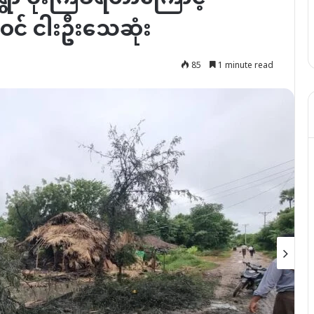
် ငါးဦးသေဆုံး
85
1 minute read