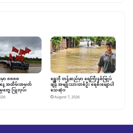
းမှာ ၈၈၈၈
ရွှေဘို တန့်ဆည်မှာ ရေကြီးနစ်မြုပ်
နေ့ အထိမ်းအမှတ်
ချိန် အမျိုးသားတစ်ဦး ရေစီးမျောပါ
မှုတွေ ပြုလုပ်၊
သေဆုံး၊
026
August 7, 2026