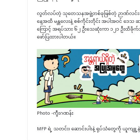
လွတ်လပ်တဲ့ သုတေသနအဖွဲ့တစ်ခုဖြစ်တဲ့ ဉာဏ်လင
နေ့အထိ မန္တလေးနဲ့ စစ်ကိုင်းတိုင်း အပါအဝင် ​ဒေသ 
ကြောင့် အရပ်သား ၆၂ ဦးသေဆုံးကာ ၁၂၁ ဦးထိခိုက်ဒ
ဖော်ပြထားပါတယ်။
Photo -ကွီးဂဏန်း
MFP ရဲ့ သတင်း၊ ဆောင်းပါးနဲ့ ရုပ်သံတွေကို ယူကျူ့