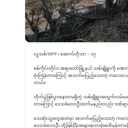
လူသစ်/MFP ၊ အောက်တိုဘာ – ၁၇
စစ်ကိုင်းတိုင်း၊ အရာတော်မြို့နယ် သစ်ချိုရွာကိ
ဗုံးကြဲခဲ့တာကြောင့် အသက်မပြည့်သေးတဲ့ ကလေးင
တယ်။
တိုက်ပွဲဖြစ်ပွားနေတာမရှိတဲ့ သစ်ချိုရွာအထွက်လမ်းမပေါ
တာကြောင့် ဒေသခံလေးဦးထက်မနည်းလည်း ဒဏ်ရာရခ
သေဆုံးသူတွေအထဲမှာ အသက်မပြည့်သေးတဲ့ ကလေးငယ်တစ
ဒေသခံလေးဦး တို့ဖြစ်ပြီးအများစုဟာဗုံးစထိမှန်တာက