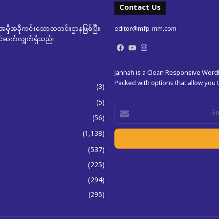
Contact Us
မှီအခိုကင်းသောသတင်းဌာနဖြစ်ပြီး
editor@mfp-mm.com
ုတင်ဆက်လျှက်ရှိသည်။
Facebook
YouTube
Instagram
Jannah is a Clean Responsive Wor
Packed with options that allow you
(3)
(5)
Enter
(56)
your
Email
(1,138)
address
(537)
(225)
(294)
(295)