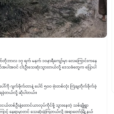
ု အောက်တိုဘာလ ၁၇ ရက် မနက် ၁၀နာရီကျော်မှာ လေကြောင်းကနေ
ယ်အပါအဝင် ငါးဦးသေဆုံးသွားတယ်လို့ ဒေသခံတွေက ပြောပါ
်ကို ဂျက်ဖိုက်တာနဲ့ ပေါင် ၅၀၀ ဗုံးတစ်လုံး ကြဲချတိုက်ခိုက်ခဲ့
ဲ့တယ်လို့ ဆိုပါတယ်။
်ဦးနဲ့တောင်ယာလုပ်ကိုင်ဖို့ သွားနေတဲ့ သစ်ချိုရွာ
ြောင့် နေရာမှာတင် သေဆုံးခဲ့ကြတယ်လို့ အရာတော်မြို့နယ်