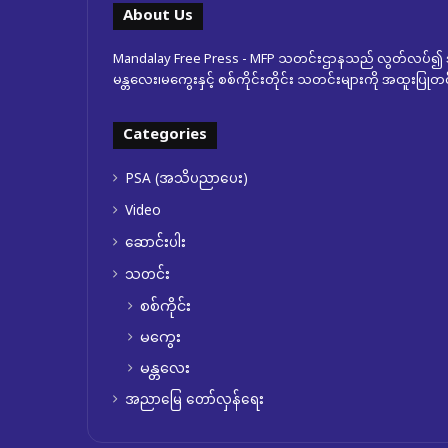
About Us
Mandalay Free Press - MFP သတင်းဌာနသည် လွတ်လပ်၍ အ
မန္တလေး၊မကွေးနှင့် စစ်ကိုင်းတိုင်း သတင်းများကို အထူးပြ
Categories
PSA (အသိပညာပေး)
Video
ဆောင်းပါး
သတင်း
စစ်ကိုင်း
မကွေး
မန္တလေး
အညာမြေ တော်လှန်ရေး