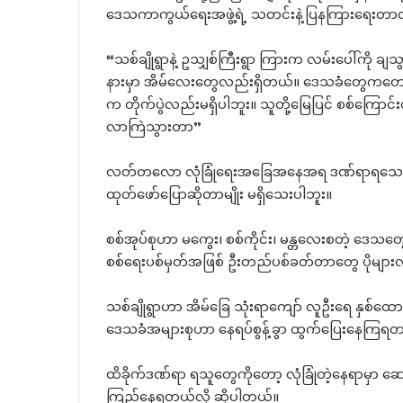
ဒေသကာကွယ်ရေးအဖွဲ့ရဲ့ သတင်းနဲ့ပြနကြားရေးတာဝ
“သစ်ချိုရွာနဲ့ ဥသျှစ်ကြီးရွာ ကြားက လမ်းပေါ်ကို 
နားမှာ အိမ်လေးတွေလည်းရှိတယ်။ ဒေသခံတွေကတ
က တိုက်ပွဲလည်းမရှိပါဘူး။ သူတို့မြေပြင် စစ်ကြော
လာကြဲသွားတာ”
လတ်တလော လုံခြုံရေးအခြေအနေအရ ဒဏ်ရာရသေဆုံ
ထုတ်ဖော်ပြောဆိုတာမျိုး မရှိသေးပါဘူး။
စစ်အုပ်စုဟာ မကွေး၊ စစ်ကိုင်း၊ မန္တလေးစတဲ့ ဒေသတွေ
စစ်ရေးပစ်မှတ်အဖြစ် ဦးတည်ပစ်ခတ်တာတွေ ပိုမျာ
သစ်ချိုရွာဟာ အိမ်ခြေ သုံးရာကျော် လူဦးရေ နှစ်ထောင်
ဒေသခံအများစုဟာ နေရပ်စွန့်ခွာ ထွက်ပြေးနေကြရ
ထိခိုက်ဒဏ်ရာ ရသူတွေကိုတော့ လုံခြုံတဲ့နေရာမှာ ဆ
ကြည့်နေရတယ်လို့ ဆိုပါတယ်။