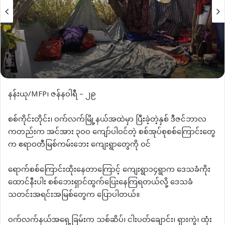
နန်းယု/MFP၊ ဇန်နဝါရီ – ၂၉
စစ်ကိုင်းတိုင်း၊ ဝက်လက်မြို့နယ်အထဲမှာ ပြီးခဲ့တဲ့နှစ် ဒီဇင်ဘာလ
ကတည်းက အင်အား ၃၀၀ ကျော်ပါဝင်တဲ့ စစ်အုပ်စုစစ်ကြောင်းတွေ
က ဧရာဝတီမြစ်ကမ်းဘေး ကျေးရွာတွေကို ဝင်
ရောက်စစ်ကြောင်းထိုးနေတာကြောင့် ကျေးရွာ၁၄ရွာက ဒေသခံကိုး
ထောင်နီးပါး စစ်ဘေးရှာင်ထွက်ပြေးနေကြရတယ်လို့ ဒေသခံ
သတင်းအရင်းအမြစ်တွေက ပြောပါတယ်။
ဝက်လက်နယ်အရှေ့ခြမ်းက သစ်ဆိပ်၊ ငါးပတ်ချောင်း၊ ရှားကွဲ၊ ထုံး