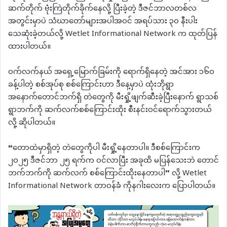
ဆက်တိုက် ဗုံးကြဲတိုက်ခိုက်နေလို့ ပြီးခဲ့တဲ့ ဒီဇင်ဘာလတစ်လ
အတွင်းမှာပဲ သံဃာတော်များအပါအဝင် အရပ်သား ၃၀ နီးပါး
သေဆုံးခဲ့တယ်လို့ Wetlet Informational Network က ထုတ်ပြန်
ထားပါတယ်။
ဝက်လက်နယ် အရှေ့မြောက်ခြမ်းကို ရောက်ရှိနေတဲ့ အင်အား ၁၆၀
ခန့်ပါတဲ့ စစ်အုပ်စု စစ်ကြောင်းဟာ ဒီနေ့မှာပဲ ထုံးဘိုရွာ
အနောက်တောင်ဘက်ရှိ တဲတွေကို မီးရှို့ဖျက်ဆီးခဲ့ပြီးနောက် ရွာသစ်
ရွာဘက်ကို ဆက်လက်စစ်ကြောင်းထိုး စီးနင်းဝင်ရောက်သွားတယ်
လို့ ဆိုပါတယ်။
“တောထဲမှာရှိတဲ့ တဲတွေကိုပါ မီးရှို့နေတာပါ။ ဒီစစ်ကြောင်းက
၂၀၂၅ ဒီဇင်ဘာ ၂၅ ရက်က ဝင်လာပြီး အခုထိ မပြန်သေးဘဲ တောင်
ဘက်ဘက်ကို ဆက်လက် စစ်ကြောင်းထိုးနေတာပါ” လို့ Wetlet
Informational Network တာဝန်ခံ ကိုနဂါးလေးက ပြောပါတယ်။