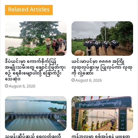
Related Articles
ဒီပဲယင်းမှာ ကောက်စိုက်ပြန်
ယင်းမာပင်မှာ ၈၈၈၈ အကြို
အမျိုးသမီးတွေ ချောင်းဖြတ်ကူး
လူထုလှုပ်ရှားမှု ပြုလုပ်ကာ လူထု
စဉ် ရေစီးမျောပါလို့ ခြောက်ဦး
ကို လှုံ့ဆော်၊
သေဆုံး၊
August 6, 2026
August 6, 2026
သဖန်းဆိပ်ဆည် ရေလွှတ်ချလို့
ကန့်ဘလူမှာ စစ်အုပ်စုနဲ့ ပျူတွေ