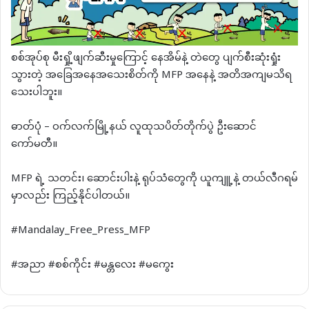
စစ်အုပ်စု မီးရှို့ဖျက်ဆီးမှုကြောင့် နေအိမ်နဲ့ တဲတွေ ပျက်စီးဆုံးရှုံး
သွားတဲ့ အခြေအနေအသေးစိတ်ကို MFP အနေနဲ့ အတိအကျမသိရ
သေးပါဘူး။
ဓာတ်ပုံ – ဝက်လက်မြို့နယ် လူထုသပိတ်တိုက်ပွဲ ဦးဆောင်
ကော်မတီ။
MFP ရဲ့ သတင်း၊ ဆောင်းပါးနဲ့ ရုပ်သံတွေကို ယူကျူ့နဲ့ တယ်လီဂရမ်
မှာလည်း ကြည့်နိုင်ပါတယ်။
#Mandalay_Free_Press_MFP
#အညာ #စစ်ကိုင်း #မန္တလေး #မကွေး