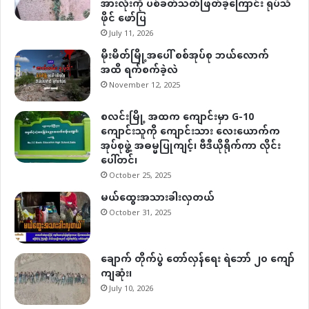
အားလုံးကို ပစ်ခတ်သတ်ဖြတ်ခဲ့ကြောင်း ရုပ်သံ
ဖိုင် ဖော်ပြ
July 11, 2026
မိုးမိတ်မြို့အပေါ် စစ်အုပ်စု ဘယ်လောက်
အထိ ရက်စက်ခဲ့လဲ
November 12, 2025
စလင်းမြို့ အထက ကျောင်းမှာ G-10
ကျောင်းသူကို ကျောင်းသား လေးယောက်က
အုပ်စုဖွဲ့ အဓမ္မပြုကျင့်၊ ဗီဒီယိုရိုက်ကာ လိုင်း
ပေါ်တင်၊
October 25, 2025
မယ်ထွေးအသားခါးလှတယ်
October 31, 2025
ချောက် တိုက်ပွဲ တော်လှန်ရေး ရဲဘော် ၂၀ ကျော်
ကျဆုံး၊
July 10, 2026