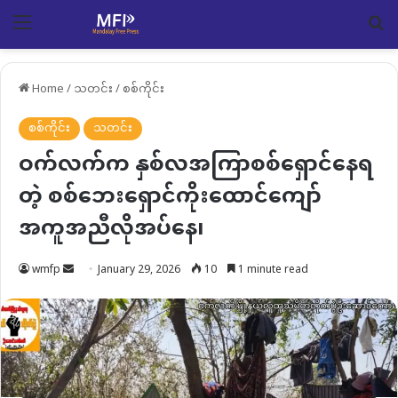
Menu
Se
Home
/
သတင်း
/
စစ်ကိုင်း
စစ်ကိုင်း
သတင်း
ဝက်လက်က နှစ်လအကြာစစ်ရှောင်နေရ
တဲ့ စစ်ဘေးရှောင်ကိုးထောင်ကျော်
အကူအညီလိုအပ်နေ၊
Send
wmfp
January 29, 2026
10
1 minute read
an
email