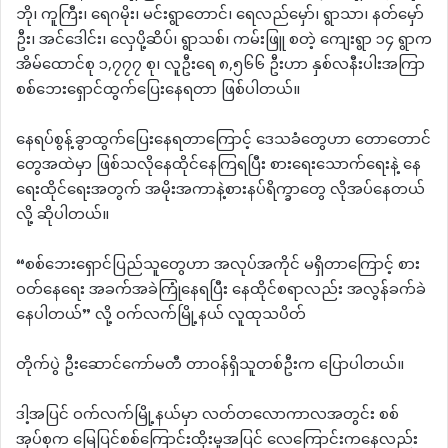
ဘို၊ ကူကြီး၊ ရေဂမိုး၊ မင်းရွာတောင်၊ ရေလည်မှော်၊ ရွာသာ၊ နတ်မှော်
ဦး၊ အင်ဒေါင်း၊ လှေပို့ဆိပ်၊ ရွာသစ်၊ ကမ်းဖြူ စတဲ့ ကျေးရွာ ၁၄ ရွာက
အိမ်ထောင်စု ၁,၇၇၇ စု၊ လူဦးရေ ၈,၅၆၆ ဦးဟာ နှစ်လနီးပါးအကြာ
စစ်ဘေးရှောင်ထွက်ပြေးနေရတာ ဖြစ်ပါတယ်။
နေရပ်စွန့်ခွာထွက်ပြေးနေရတာကြောင့် ဒေသခံတွေဟာ တောတောင်
တွေအထဲမှာ ဖြစ်သလိုနေထိုင်နေကြရပြီး စားရေးသောက်ရေးနဲ့ နေ
ရေးထိုင်ရေးအတွက် အမိုးအကာနဲ့စားနပ်ရိက္ခာတွေ လိုအပ်နေတယ်
လို့ ဆိုပါတယ်။
“စစ်ဘေးရှောင်ပြည်သူတွေဟာ အလုပ်အကိုင် မရှိတာကြောင့် စား
ဝတ်နေရေး အခက်အခဲကြုံနေရပြီး နေထိုင်စရာလည်း အလွန်ခက်ခဲ
နေပါတယ်” လို့ ဝက်လက်မြို့နယ် လူထုသပိတ်
တိုက်ပွဲ ဦးဆောင်ကော်မတီ တာဝန်ရှိသူတစ်ဦးက ပြောပါတယ်။
ဒါ့အပြင် ဝက်လက်မြို့နယ်မှာ လတ်တလောကာလအတွင်း စစ်
အုပ်စုက မြေပြင်စစ်ကြောင်းထိုးမှုအပြင် လေကြောင်းကနေလည်း