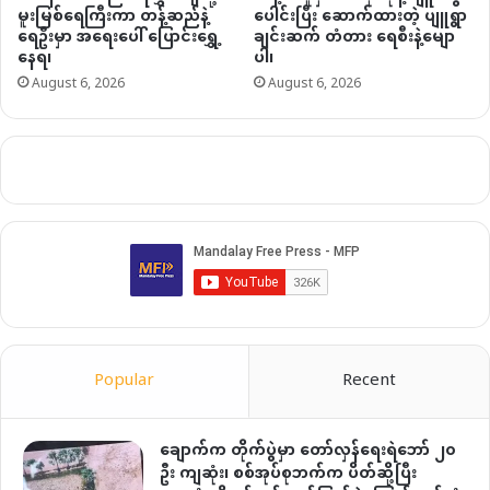
မူးမြစ်ရေကြီးကာ တန့်ဆည်နဲ့
ပေါင်းပြီး ဆောက်ထားတဲ့ ပျူရွာ
ရေဦးမှာ အရေးပေါ် ပြောင်းရွှေ့
ချင်းဆက် တံတား ရေစီးနဲ့မျော
နေရ၊
ပါ၊
August 6, 2026
August 6, 2026
Popular
Recent
ချောက်က တိုက်ပွဲမှာ တော်လှန်ရေးရဲဘော် ၂၀
ဦး ကျဆုံး၊ စစ်အုပ်စုဘက်က ပိတ်ဆို့ပြီး