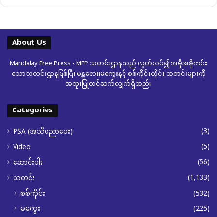
About Us
Mandalay Free Press - MFP သတင်းဌာနသည် လွတ်လပ်၍ အမှီအခိုကင်း
သောသတင်းဌာနဖြစ်ပြီး မန္တလေး၊မကွေးနှင့် စစ်ကိုင်းတိုင်း သတင်းများကို
အထူးပြုတင်ဆက်လျှက်ရှိသည်။
Categories
(3)
PSA (အသိပညာပေး)
(5)
Video
(56)
ဆောင်းပါး
(1,133)
သတင်း
စစ်ကိုင်း
(532)
မကွေး
(225)